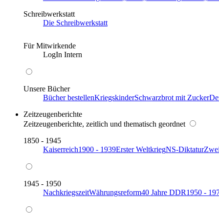
Schreibwerkstatt
Die Schreibwerkstatt
Für Mitwirkende
LogIn Intern
Unsere Bücher
Bücher bestellen
Kriegskinder
Schwarzbrot mit Zucker
De
Zeitzeugenberichte
Zeitzeugenberichte, zeitlich und thematisch geordnet
1850 - 1945
Kaiserreich
1900 - 1939
Erster Weltkrieg
NS-Diktatur
Zwei
1945 - 1950
Nachkriegszeit
Währungsreform
40 Jahre DDR
1950 - 19