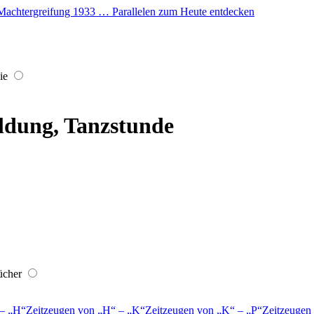
er Machtergreifung 1933 … Parallelen zum Heute entdecken
ie
ldung, Tanzstunde
ücher
–
H
Zeitzeugen von
H
–
K
Zeitzeugen von
K
–
P
Zeitzeugen