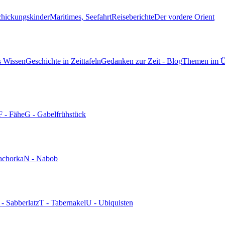
chickungskinder
Maritimes, Seefahrt
Reiseberichte
Der vordere Orient
s Wissen
Geschichte in Zeittafeln
Gedanken zur Zeit - Blog
Themen im Ü
F - Fähe
G - Gabelfrühstück
achorka
N - Nabob
 - Sabberlatz
T - Tabernakel
U - Ubiquisten