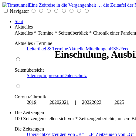
Eine Zeitreise in die Vergangenheit … die Zeittafel d
Navigator
Start
Aktuelles
Aktuelles * Termine * Seitenüberblick * Chronik einer Pandem
Aktuelles / Termine
Leitartikel & Termine
Aktuelle Mitteilungen
RSS-Feed
Einschulung, Ausbi
Seitenübersicht
Sitemap
Impressum
Datenschutz
Corona-Chronik
2019
|
2020
2021
|
2022
2023
|
2025
Die Zeitzeugen
100 Zeitzeugen stellen sich vor * Zeitzeugenberichte; unsere B
Die Zeitzeugen
Übersicht
Zeitzeugen von
B
–
F
Zeitzeugen von
G