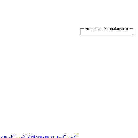
zurück zur Normalansicht
 von
P
–
S
Zeitzeugen von
S
–
Z