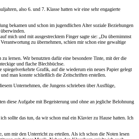
ljahren, also 6. und 7. Klasse hatten wir eine sehr engagierte
ildung bekamen und schon im jugendlichen Alter soziale Beziehungen
u überwinden.
auf mich und mit ausgestrecktem Finger sagte sie:
Du übernimmst
ine Verantwortung zu übernehmen, schien mir schon eine gewaltige
 zu lernen. Wir benutzten dafür eine besondere Tinte, mit der die
chteckige und flache Blechbüchse.
ne spiegelverkehrte Grafik, auf die wiederum ein neues Papier gelegt
nd man konnte schließlich die Zeitschriften erstellen.
 diesem Unternehmen, die Jungens schrieben über Ausflüge,
llten diese Aufgabe mit Begeisterung und ohne an jegliche Belohnung
h sollte das tun, da wir schon mal ein Klavier zu Hause hatten. Ich
 um mir den Unterricht zu erteilen. Als ich schon die Noten lesen