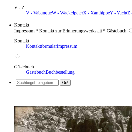
V - Z
V - Vabanque
W - Wackelpeter
X - Xanthippe
Y - Yacht
Z 
Kontakt
Impressum * Kontakt zur Erinnerungswerkstatt * Gästebuch
Kontakt
Kontaktformular
Impressum
Gästebuch
Gästebuch
Buchbestellung