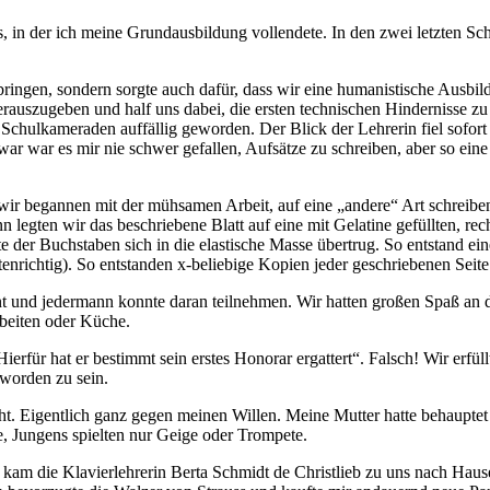
, in der ich meine Grundausbildung vollendete. In den zwei letzten Schu
ubringen, sondern sorgte auch dafür, dass wir eine humanistische Ausb
herauszugeben und half uns dabei, die ersten technischen Hindernisse z
chulkameraden auffällig geworden. Der Blick der Lehrerin fiel sofort 
 Zwar war es mir nie schwer gefallen, Aufsätze zu schreiben, aber so e
 wir begannen mit der mühsamen Arbeit, auf eine
andere
Art schreiben
 legten wir das beschriebene Blatt auf eine mit Gelatine gefüllten, re
e der Buchstaben sich in die elastische Masse übertrug. So entstand ei
richtig). So entstanden x-beliebige Kopien jeder geschriebenen Seite u
nnt und jedermann konnte daran teilnehmen. Wir hatten großen Spaß an
rbeiten oder Küche.
Hierfür hat er bestimmt sein erstes Honorar ergattert
. Falsch! Wir erfü
 worden zu sein.
. Eigentlich ganz gegen meinen Willen. Meine Mutter hatte behauptet ic
, Jungens spielten nur Geige oder Trompete.
kam die Klavierlehrerin Berta Schmidt de Christlieb zu uns nach Hause,