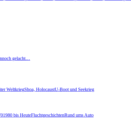
nnoch gelacht…
ter Weltkrieg
Shoa, Holocaust
U-Boot und Seekrieg
70
1980 bis Heute
Fluchtgeschichten
Rund ums Auto