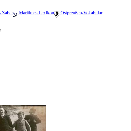
- Zabel
️ Maritimes Lexikon
️ Ostpreußen-Vokabular