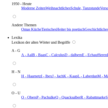
1950 - Heute
Moderne Zeiten
Weihnachtliches
Schule, Tanzstunde
Vers
Andere Themen
Omas Küche
Tierisches
Heiter bis poetisch
Geschichtliche
Lexika
Lexikon der alten Wörter und Begriffe
A - G
A - Aal
B - Baas
C - Calculus
D - dalbern
E - Echauffieren
H - N
H - Haarnetz
I - Ibex
J - Jach
K - Kaap
L - Laberdan
M - M
O - U
O - Obers
P - Pachulke
Q - Quacksalber
R - Rabattmarke
S