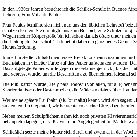
In den 1930er Jahren besuchte ich die Schiller-Schule in Buenos Aires
Lehrerin, Frau Volta de Paulus.
Frau Paulus bemühte sich nicht nur, uns den üblichen Lehrstoff beiz
schätzen lernten. Sie ermutigte uns zum Beispiel, eine Schulzeitung 
Wegen meiner Körpergröße bin ich schon damals öfters unter meinen S
die Leitung der Zeitschrift
. Ich betrat dabei ein ganz neues Gebiet.
Herausforderung.
Immerhin stellte ich bald mein erstes Redaktionsteam zusammen und
Buchstaben in violetter Farbe auf das Papier aufgetragen wurden. Dann
Das aufgelegte Papier wurde gegen die Gelatine gedrückt, bis die Tint
und gepresst wurde, um die Beschriftung zu übernehmen (diesmal seiten
Die Publikation wurde
De y para Todos
(Von allen, für alle) bena
Sportereignisse oder Bastelarbeiten, die Mädels meistens über Handa
Wer meine spätere Laufbahn (als Journalist) kennt, wird sich sagen:
zu denken. Im Gegenteil, wir betrachteten es eine Ehre, dazu berufen
Neben meinen Schulpflichten nahm ich noch privaten Klavierunterricht
behauptete dagegen, dass Klavier eine Angelegenheit für Mädels wäre
Schließlich setzte meine Mutter sich durch und zweimal in der Woche 