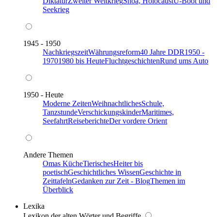
Diktatur
Zweiter Weltkrieg
Shoa, Holocaust
U-Boot und
Seekrieg
1945 - 1950
Nachkriegszeit
Währungsreform
40 Jahre DDR
1950 -
1970
1980 bis Heute
Fluchtgeschichten
Rund ums Auto
1950 - Heute
Moderne Zeiten
Weihnachtliches
Schule,
Tanzstunde
Verschickungskinder
Maritimes,
Seefahrt
Reiseberichte
Der vordere Orient
Andere Themen
Omas Küche
Tierisches
Heiter bis
poetisch
Geschichtliches Wissen
Geschichte in
Zeittafeln
Gedanken zur Zeit - Blog
Themen im
Überblick
Lexika
Lexikon der alten Wörter und Begriffe