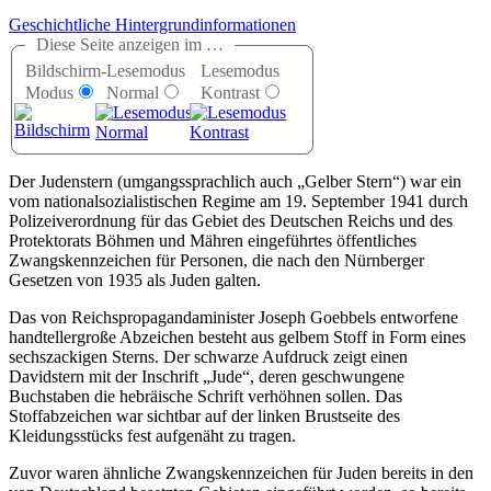
Geschichtliche Hintergrundinformationen
Diese Seite anzeigen im …
Bildschirm-
Lesemodus
Lesemodus
Modus
Normal
Kontrast
Der Judenstern (umgangssprachlich auch
Gelber Stern
) war ein
vom nationalsozialistischen Regime am 19. September 1941 durch
Polizeiverordnung für das Gebiet des Deutschen Reichs und des
Protektorats Böhmen und Mähren eingeführtes öffentliches
Zwangskennzeichen für Personen, die nach den Nürnberger
Gesetzen von 1935 als Juden galten.
Das von Reichspropagandaminister Joseph Goebbels entworfene
handtellergroße Abzeichen besteht aus gelbem Stoff in Form eines
sechszackigen Sterns. Der schwarze Aufdruck zeigt einen
Davidstern mit der Inschrift
Jude
, deren geschwungene
Buchstaben die hebräische Schrift verhöhnen sollen. Das
Stoffabzeichen war sichtbar auf der linken Brustseite des
Kleidungsstücks fest aufgenäht zu tragen.
Zuvor waren ähnliche Zwangskennzeichen für Juden bereits in den