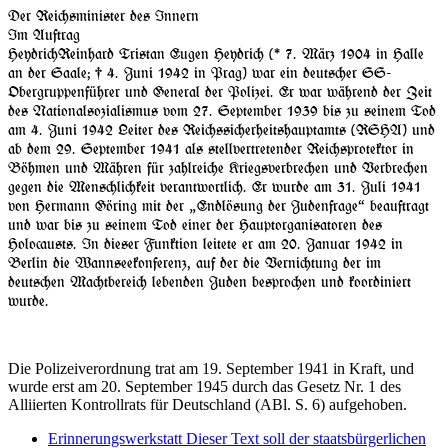
Der Reichsminister des Innern
Im Auftrag
Heydrich
Reinhard Tristan Eugen Heydrich (* 7. März 1904 in Halle
an der Saale; † 4. Juni 1942 in Prag) war ein deutscher SS-
Obergruppenführer und General der Polizei. Er war während der Zeit
des Nationalsozialismus vom 27. September 1939 bis zu seinem Tod
am 4. Juni 1942 Leiter des Reichssicherheitshauptamts (RSHA) und
ab dem 29. September 1941 als stellvertretender Reichsprotektor in
Böhmen und Mähren für zahlreiche Kriegsverbrechen und Verbrechen
gegen die Menschlichkeit verantwortlich. Er wurde am 31. Juli 1941
von Hermann Göring mit der
Endlösung der Judenfrage
beauftragt
und war bis zu seinem Tod einer der Hauptorganisatoren des
Holocausts. In dieser Funktion leitete er am 20. Januar 1942 in
Berlin die Wannseekonferenz, auf der die Vernichtung der im
deutschen Machtbereich lebenden Juden besprochen und koordiniert
wurde.
Die Polizeiverordnung trat am 19. September 1941 in Kraft, und
wurde erst am 20. September 1945 durch das Gesetz Nr. 1 des
Alliierten Kontrollrats für Deutschland (ABl. S. 6) aufgehoben.
Erinnerungswerkstatt
Dieser Text soll der staatsbürgerlichen