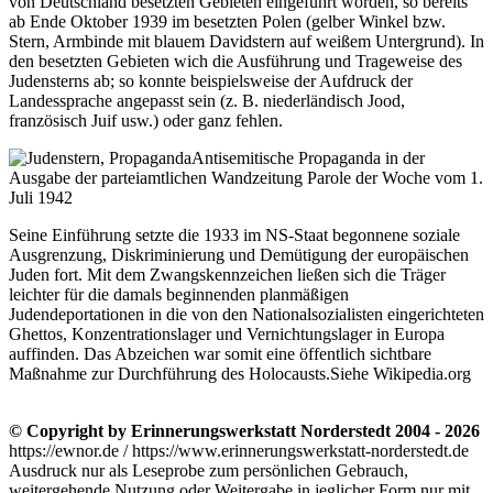
von Deutschland besetzten Gebieten eingeführt worden, so bereits
ab Ende Oktober 1939 im besetzten Polen (gelber Winkel bzw.
Stern, Armbinde mit blauem Davidstern auf weißem Untergrund). In
den besetzten Gebieten wich die Ausführung und Trageweise des
Judensterns ab; so konnte beispielsweise der Aufdruck der
Landessprache angepasst sein (z. B. niederländisch Jood,
französisch Juif usw.) oder ganz fehlen.
Antisemitische Propaganda in der
Ausgabe der parteiamtlichen Wandzeitung Parole der Woche vom 1.
Juli 1942
Seine Einführung setzte die 1933 im NS-Staat begonnene soziale
Ausgrenzung, Diskriminierung und Demütigung der europäischen
Juden fort. Mit dem Zwangskennzeichen ließen sich die Träger
leichter für die damals beginnenden planmäßigen
Judendeportationen in die von den Nationalsozialisten eingerichteten
Ghettos, Konzentrationslager und Vernichtungslager in Europa
auffinden. Das Abzeichen war somit eine öffentlich sichtbare
Maßnahme zur Durchführung des Holocausts.
Siehe Wikipedia.org
© Copyright by Erinnerungswerkstatt Norderstedt 2004 - 2026
https://ewnor.de / https://www.erinnerungswerkstatt-norderstedt.de
Ausdruck nur als Leseprobe zum persönlichen Gebrauch,
weitergehende Nutzung oder Weitergabe in jeglicher Form nur mit