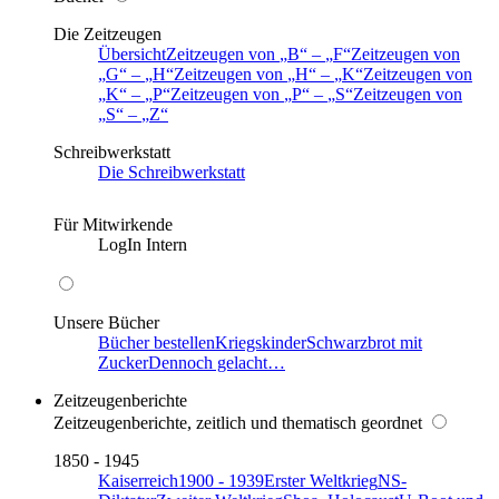
Die Zeitzeugen
Übersicht
Zeitzeugen von
B
–
F
Zeitzeugen von
G
–
H
Zeitzeugen von
H
–
K
Zeitzeugen von
K
–
P
Zeitzeugen von
P
–
S
Zeitzeugen von
S
–
Z
Schreibwerkstatt
Die Schreibwerkstatt
Für Mitwirkende
LogIn Intern
Unsere Bücher
Bücher bestellen
Kriegskinder
Schwarzbrot mit
Zucker
Dennoch gelacht…
Zeitzeugenberichte
Zeitzeugenberichte, zeitlich und thematisch geordnet
1850 - 1945
Kaiserreich
1900 - 1939
Erster Weltkrieg
NS-