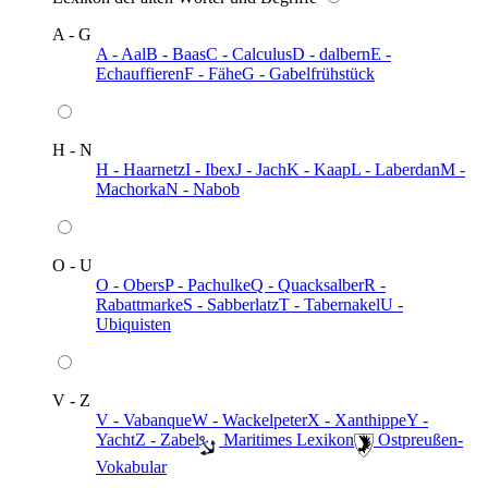
A - G
A - Aal
B - Baas
C - Calculus
D - dalbern
E -
Echauffieren
F - Fähe
G - Gabelfrühstück
H - N
H - Haarnetz
I - Ibex
J - Jach
K - Kaap
L - Laberdan
M -
Machorka
N - Nabob
O - U
O - Obers
P - Pachulke
Q - Quacksalber
R -
Rabattmarke
S - Sabberlatz
T - Tabernakel
U -
Ubiquisten
V - Z
V - Vabanque
W - Wackelpeter
X - Xanthippe
Y -
Yacht
Z - Zabel
️ Maritimes Lexikon
️ Ostpreußen-
Vokabular