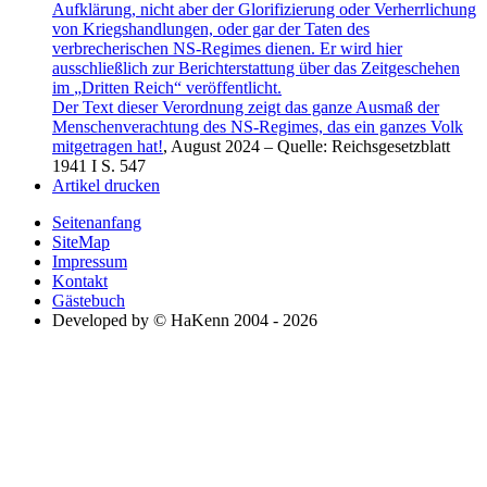
Aufklärung, nicht aber der Glorifizierung oder Verherrlichung
von Kriegshandlungen, oder gar der Taten des
verbrecherischen NS-Regimes dienen. Er wird hier
ausschließlich zur Berichterstattung über das Zeitgeschehen
im
Dritten Reich
veröffentlicht.
Der Text dieser Verordnung zeigt das ganze Ausmaß der
Menschenverachtung des NS-Regimes, das ein ganzes Volk
mitgetragen hat!
, August 2024
– Quelle: Reichsgesetzblatt
1941 I S. 547
Artikel drucken
Seitenanfang
SiteMap
Impressum
Kontakt
Gästebuch
Developed by © HaKenn 2004 - 2026