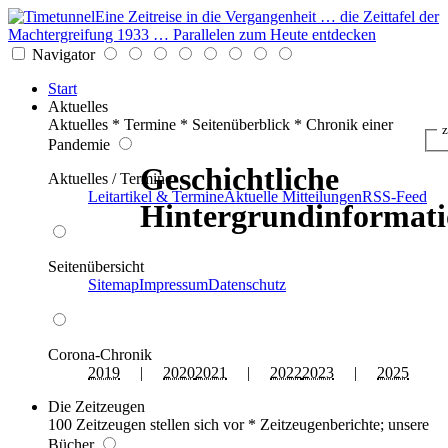
Eine Zeitreise in die Vergangenheit … die Zeittafel der
Machtergreifung 1933 … Parallelen zum Heute entdecken
Navigator
Start
Aktuelles
Aktuelles * Termine * Seitenüberblick * Chronik einer
z
Pandemie
Geschichtliche
Aktuelles / Termine
Leitartikel & Termine
Aktuelle Mitteilungen
RSS-Feed
Hintergrundinformat
Seitenübersicht
Sitemap
Impressum
Datenschutz
Corona-Chronik
2019
|
2020
2021
|
2022
2023
|
2025
Die Zeitzeugen
100 Zeitzeugen stellen sich vor * Zeitzeugenberichte; unsere
Bücher