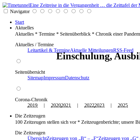
Eine Zeitreise in die Vergangenheit … die Zeittafel d
Navigator
Start
Aktuelles
Aktuelles * Termine * Seitenüberblick * Chronik einer Pandem
Aktuelles / Termine
Leitartikel & Termine
Aktuelle Mitteilungen
RSS-Feed
Einschulung, Ausbi
Seitenübersicht
Sitemap
Impressum
Datenschutz
Corona-Chronik
2019
|
2020
2021
|
2022
2023
|
2025
Die Zeitzeugen
100 Zeitzeugen stellen sich vor * Zeitzeugenberichte; unsere B
Die Zeitzeugen
Übersicht
Zeitzeugen von
B
–
F
Zeitzeugen von
G