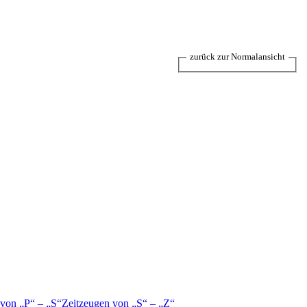
zurück zur Normalansicht
 von
P
–
S
Zeitzeugen von
S
–
Z