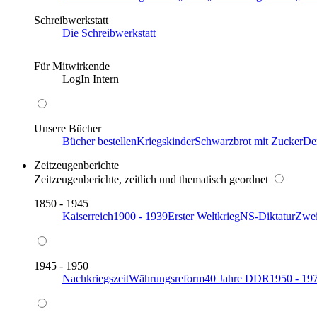
Schreibwerkstatt
Die Schreibwerkstatt
Für Mitwirkende
LogIn Intern
Unsere Bücher
Bücher bestellen
Kriegskinder
Schwarzbrot mit Zucker
De
Zeitzeugenberichte
Zeitzeugenberichte, zeitlich und thematisch geordnet
1850 - 1945
Kaiserreich
1900 - 1939
Erster Weltkrieg
NS-Diktatur
Zwei
1945 - 1950
Nachkriegszeit
Währungsreform
40 Jahre DDR
1950 - 19