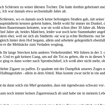
ch Schlesien zu seiner ältesten Tochter. Die hatte dorthin geheiratet 
Ich war damals etwa sechseinhalb Jahre alt.
 Schlesien, wo es damals noch keine befestigten Straßen gab, mit seiner
tädterin kennen gelernt hatten, bleibt wohl für immer im Dunkel, das 
 ihren Bauersmann heiratete, war sie wohl schon über 30 Jahre alt. Mei
 fünf Jahre alt, beides Mädchen, leider war noch kein Stammhalter angek
ndern eher, weil sie sich als Städterin -sie war ja echte Berlinerin- nu
 gleich hinter dem Hof begann, allein und arbeitete gelegentlich ebenfal
em er die Mehlsäcke zum Verladen wegtrug.
ls für lange Strecken kein anderes Verkehrsmittel. Wir fuhren in der 3
te. Und es gab keinen Gang, um auf die Toi zu gehen, die es in diesen
 ging es dann weiter nach Sprottischdorf, ich weiß aber nicht mehr, o
liebte Zigarre zu paffen. Er qualmte mit der Dampflok unseres Zuges r
 Halbtagesfahrt - allein in dem Abteil. Man konnte zwar nicht in ein a
 hat da dann solch ein Mief gestanden, dass mir irgendwann schwarz vo
h kann noch immer keinen Zigarrenrauch ab und habe nie in meinem Leb