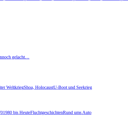
nnoch gelacht…
ter Weltkrieg
Shoa, Holocaust
U-Boot und Seekrieg
70
1980 bis Heute
Fluchtgeschichten
Rund ums Auto