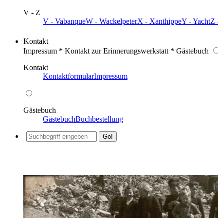
V - Z
V - Vabanque
W - Wackelpeter
X - Xanthippe
Y - Yacht
Z 
Kontakt
Impressum * Kontakt zur Erinnerungswerkstatt * Gästebuch
Kontakt
Kontaktformular
Impressum
Gästebuch
Gästebuch
Buchbestellung