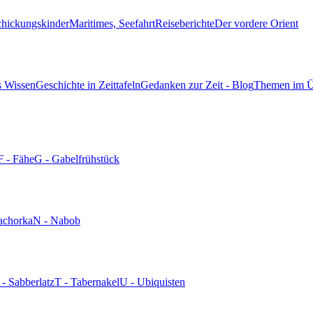
chickungskinder
Maritimes, Seefahrt
Reiseberichte
Der vordere Orient
s Wissen
Geschichte in Zeittafeln
Gedanken zur Zeit - Blog
Themen im Ü
F - Fähe
G - Gabelfrühstück
achorka
N - Nabob
 - Sabberlatz
T - Tabernakel
U - Ubiquisten