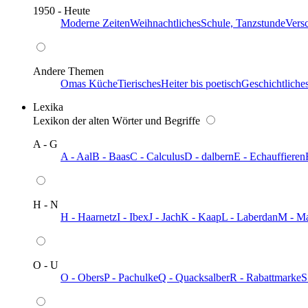
1950 - Heute
Moderne Zeiten
Weihnachtliches
Schule, Tanzstunde
Vers
Andere Themen
Omas Küche
Tierisches
Heiter bis poetisch
Geschichtliche
Lexika
Lexikon der alten Wörter und Begriffe
A - G
A - Aal
B - Baas
C - Calculus
D - dalbern
E - Echauffieren
H - N
H - Haarnetz
I - Ibex
J - Jach
K - Kaap
L - Laberdan
M - M
O - U
O - Obers
P - Pachulke
Q - Quacksalber
R - Rabattmarke
S