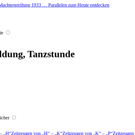
er Machtergreifung 1933 … Parallelen zum Heute entdecken
ie
ldung, Tanzstunde
ücher
–
H
Zeitzeugen von
H
–
K
Zeitzeugen von
K
–
P
Zeitzeugen