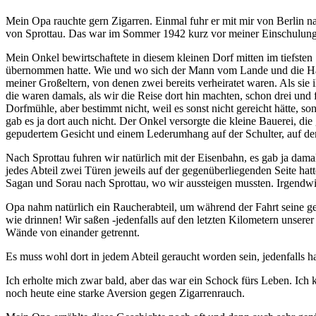
Mein Opa rauchte gern Zigarren. Einmal fuhr er mit mir von Berlin na
von Sprottau. Das war im Sommer 1942 kurz vor meiner Einschulung. 
Mein Onkel bewirtschaftete in diesem kleinen Dorf mitten im tiefsten
übernommen hatte. Wie und wo sich der Mann vom Lande und die Haupts
meiner Großeltern, von denen zwei bereits verheiratet waren. Als sie
die waren damals, als wir die Reise dort hin machten, schon drei und
Dorfmühle, aber bestimmt nicht, weil es sonst nicht gereicht hätte, so
gab es ja dort auch nicht. Der Onkel versorgte die kleine Bauerei, die
gepudertem Gesicht und einem Lederumhang auf der Schulter, auf d
Nach Sprottau fuhren wir natürlich mit der Eisenbahn, es gab ja dama
jedes Abteil zwei Türen jeweils auf der gegenüberliegenden Seite hat
Sagan und Sorau nach Sprottau, wo wir aussteigen mussten. Irgendwie
Opa nahm natürlich ein Raucherabteil, um während der Fahrt seine ge
wie drinnen! Wir saßen -jedenfalls auf den letzten Kilometern unserer
Wände von einander getrennt.
Es muss wohl dort in jedem Abteil geraucht worden sein, jedenfalls
Ich erholte mich zwar bald, aber das war ein Schock fürs Leben. Ic
noch heute eine starke Aversion gegen Zigarrenrauch.