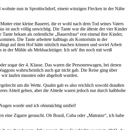
und wohnte nun in Sprottischdorf, einem winzigen Flecken in der Nähe
 Mutter eine kleine Bauerei, die er wohl nach dem Tod seines Vaters
ist auch völlig unwichtig. Die Tante war die älteste der vier Kinder
ne Tante bekam als ordentliche
Bauersfrau
erst einmal ihre Kinder,
ommen. Die Tante arbeitete halbtags als Kontoristin in der
r bedingt auf dem Hof hätte nützlich machen können und soviel Arbeit
ls in der Mühle als Mehlsackträger. Ich seh' ihn noch mit weiß
. oder sogar der 4. Klasse. Das waren die Personenwagen, bei denen
 Waggons wahrscheinlich auch gar nicht gab. Die Reise ging über
b wir laufen mussten oder abgeholt wurden.
egelrecht um die Wette. Qualm gab es also reichlich sowohl draußen
nderes Abteil gehen, aber die Abteile waren jedoch nur durch halbhohe
r Augen wurde und ich ohnmächtig umfiel!
en eine Zigarre geraucht. Ob Brasil, Cuba oder
Matratze
, ich habe