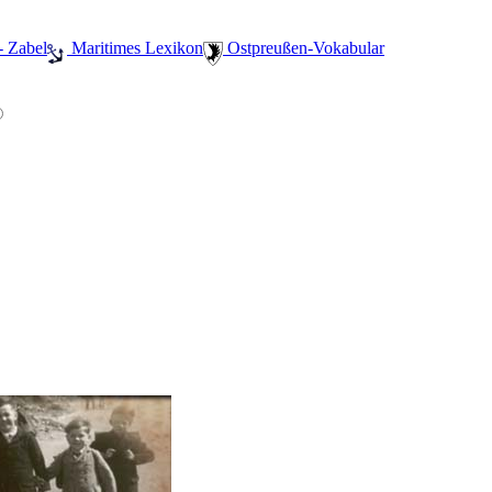
- Zabel
️ Maritimes Lexikon
️ Ostpreußen-Vokabular