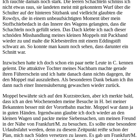
Ich rauchte damals noch stark. Die leeren Schachteln schmiss ich
nicht etwas raus, sie landeten meist mit gekonntem Wurf über die
Schulter auf der hinteren Sitzbank und vielleicht glaubten die
Rowdys, die in einem unbeaufsichtigten Moment über mein
Stoffschiebedach in das Innere des Wagens gelangten, dass die
Schachteln noch gefüllt seien. Das Dach klebte ich nach dieser
schnöden Misshandlung meines kleinen Moppels mit Packband
wieder zu und malte die Klebestreifen mit einem Eddingstift
schwarz an. So konnte man kaum noch sehen, dass darunter ein
Schnitt war.
Inzwischen hatte ich doch schon ein paar nette Leute in C. kennen
gelernt. Die attraktive Tochter meines Nachbarn machte gerade
ihren Führerschein und ich hatte danach dann nichts dagegen, ihr
den Moppel mal auszuleihen. Als besonderen Dank bekam ich ihn
dann nach einer Innensäuberung gewaschen wieder zurück.
Moppel bewährte sich auf den Kurzstrecken, aber ich merkte bald,
dass ich an den Wochenenden meine Besuche in H. bei meiner
Bekannten besser mit der Vorortbahn machte. Moppel war dann ja
in guten Händen. Irgendwann glaubte ich doch wieder an den
kleinen Wagen und packte meine Siebensachen, um meinen Freund
in der Nähe von Frankfurt/M. zu besuchen. Es sollte eine besondere
Urlaubsfahrt werden, denn zu diesem Zeitpunkt reifte schon der
Plan, mich nach Süden versetzen zu lassen. Es gab um Frankfurt/M.