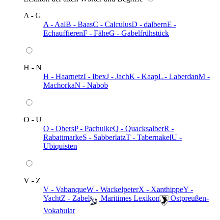
A - G
A - Aal
B - Baas
C - Calculus
D - dalbern
E -
Echauffieren
F - Fähe
G - Gabelfrühstück
H - N
H - Haarnetz
I - Ibex
J - Jach
K - Kaap
L - Laberdan
M -
Machorka
N - Nabob
O - U
O - Obers
P - Pachulke
Q - Quacksalber
R -
Rabattmarke
S - Sabberlatz
T - Tabernakel
U -
Ubiquisten
V - Z
V - Vabanque
W - Wackelpeter
X - Xanthippe
Y -
Yacht
Z - Zabel
️ Maritimes Lexikon
️ Ostpreußen-
Vokabular