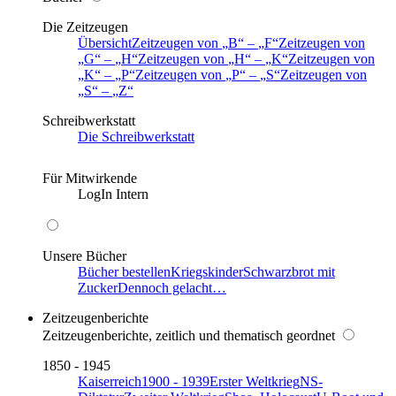
Die Zeitzeugen
Übersicht
Zeitzeugen von
B
–
F
Zeitzeugen von
G
–
H
Zeitzeugen von
H
–
K
Zeitzeugen von
K
–
P
Zeitzeugen von
P
–
S
Zeitzeugen von
S
–
Z
Schreibwerkstatt
Die Schreibwerkstatt
Für Mitwirkende
LogIn Intern
Unsere Bücher
Bücher bestellen
Kriegskinder
Schwarzbrot mit
Zucker
Dennoch gelacht…
Zeitzeugenberichte
Zeitzeugenberichte, zeitlich und thematisch geordnet
1850 - 1945
Kaiserreich
1900 - 1939
Erster Weltkrieg
NS-