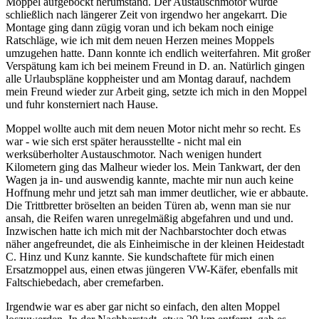
Moppel aufgebockt herumstand. Der Austauschmotor wurde
schließlich nach längerer Zeit von irgendwo her angekarrt. Die
Montage ging dann zügig voran und ich bekam noch einige
Ratschläge, wie ich mit dem neuen Herzen meines Moppels
umzugehen hatte. Dann konnte ich endlich weiterfahren. Mit großer
Verspätung kam ich bei meinem Freund in D. an. Natürlich gingen
alle Urlaubspläne koppheister und am Montag darauf, nachdem
mein Freund wieder zur Arbeit ging, setzte ich mich in den Moppel
und fuhr konsterniert nach Hause.
Moppel wollte auch mit dem neuen Motor nicht mehr so recht. Es
war - wie sich erst später herausstellte - nicht mal ein
werksüberholter Austauschmotor. Nach wenigen hundert
Kilometern ging das Malheur wieder los. Mein Tankwart, der den
Wagen ja in- und auswendig kannte, machte mir nun auch keine
Hoffnung mehr und jetzt sah man immer deutlicher, wie er abbaute.
Die Trittbretter bröselten an beiden Türen ab, wenn man sie nur
ansah, die Reifen waren unregelmäßig abgefahren und und und.
Inzwischen hatte ich mich mit der Nachbarstochter doch etwas
näher angefreundet, die als Einheimische in der kleinen Heidestadt
C. Hinz und Kunz kannte. Sie kundschaftete für mich einen
Ersatzmoppel aus, einen etwas jüngeren VW-Käfer, ebenfalls mit
Faltschiebedach, aber cremefarben.
Irgendwie war es aber gar nicht so einfach, den alten Moppel