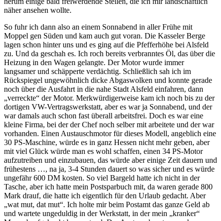
herum einige bald freiwerdende Stellen, die ich mir landschaftlich
näher ansehen wollte.
So fuhr ich dann also an einem Sonnabend in aller Frühe mit
Moppel gen Süden und kam auch gut voran. Die Kasseler Berge
lagen schon hinter uns und es ging auf die Pfefferhöhe bei Alsfeld
zu. Und da geschah es. Ich roch bereits verbranntes Öl, das über die
Heizung in den Wagen gelangte. Der Motor wurde immer
langsamer und schäpperte verdächtig. Schließlich sah ich im
Rückspiegel ungewöhnlich dicke Abgaswolken und konnte gerade
noch über die Ausfahrt in die nahe Stadt Alsfeld einfahren, dann
verreckte
der Motor. Merkwürdigerweise kam ich noch bis zu der
dortigen VW-Vertragswerkstatt, aber es war ja Sonnabend, und der
war damals auch schon fast überall arbeitsfrei. Doch es war eine
kleine Firma, bei der der Chef noch selber mit arbeitete und der war
vorhanden. Einen Austauschmotor für dieses Modell, angeblich eine
30 PS-Maschine, würde es in ganz Hessen nicht mehr geben, aber
mit viel Glück würde man es wohl schaffen, einen 34 PS-Motor
aufzutreiben und einzubauen, das würde aber einige Zeit dauern und
frühestens …, na ja, 3-4 Stunden dauert so was sicher und es würde
ungefähr 600 DM kosten. So viel Bargeld hatte ich nicht in der
Tasche, aber ich hatte mein Postsparbuch mit, da waren gerade 800
Mark drauf, die hatte ich eigentlich für den Urlaub gedacht. Aber
wat mut, dat mut
. Ich holte mir beim Postamt das ganze Geld ab
und wartete ungeduldig in der Werkstatt, in der mein
kranker