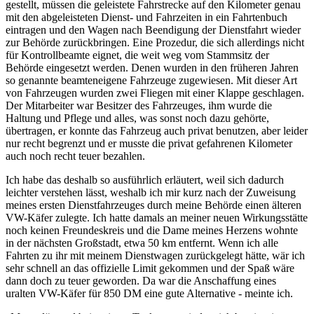
gestellt, müssen die geleistete Fahrstrecke auf den Kilometer genau
mit den abgeleisteten Dienst- und Fahrzeiten in ein Fahrtenbuch
eintragen und den Wagen nach Beendigung der Dienstfahrt wieder
zur Behörde zurückbringen. Eine Prozedur, die sich allerdings nicht
für Kontrollbeamte eignet, die weit weg vom Stammsitz der
Behörde eingesetzt werden. Denen wurden in den früheren Jahren
so genannte beamteneigene Fahrzeuge zugewiesen. Mit dieser Art
von Fahrzeugen wurden zwei Fliegen mit einer Klappe geschlagen.
Der Mitarbeiter war Besitzer des Fahrzeuges, ihm wurde die
Haltung und Pflege und alles, was sonst noch dazu gehörte,
übertragen, er konnte das Fahrzeug auch privat benutzen, aber leider
nur recht begrenzt und er musste die privat gefahrenen Kilometer
auch noch recht teuer bezahlen.
Ich habe das deshalb so ausführlich erläutert, weil sich dadurch
leichter verstehen lässt, weshalb ich mir kurz nach der Zuweisung
meines ersten Dienstfahrzeuges durch meine Behörde einen älteren
VW-Käfer zulegte. Ich hatte damals an meiner neuen Wirkungsstätte
noch keinen Freundeskreis und die Dame meines Herzens wohnte
in der nächsten Großstadt, etwa 50 km entfernt. Wenn ich alle
Fahrten zu ihr mit meinem Dienstwagen zurückgelegt hätte, wär ich
sehr schnell an das offizielle Limit gekommen und der Spaß wäre
dann doch zu teuer geworden. Da war die Anschaffung eines
uralten VW-Käfer für 850 DM eine gute Alternative - meinte ich.