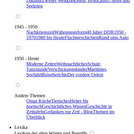
Diktatur
Zweiter Weltkrieg
Shoa, Holocaust
U-Boot und
Seekrieg
1945 - 1950
Nachkriegszeit
Währungsreform
40 Jahre DDR
1950 -
1970
1980 bis Heute
Fluchtgeschichten
Rund ums Auto
1950 - Heute
Moderne Zeiten
Weihnachtliches
Schule,
Tanzstunde
Verschickungskinder
Maritimes,
Seefahrt
Reiseberichte
Der vordere Orient
Andere Themen
Omas Küche
Tierisches
Heiter bis
poetisch
Geschichtliches Wissen
Geschichte in
Zeittafeln
Gedanken zur Zeit - Blog
Themen im
Überblick
Lexika
Lexikon der alten Wörter und Begriffe