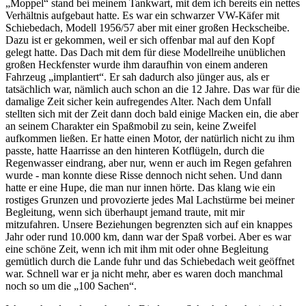
Moppel
stand bei meinem Tankwart, mit dem ich bereits ein nettes
Verhältnis aufgebaut hatte. Es war ein schwarzer VW-Käfer mit
Schiebedach, Modell 1956/57 aber mit einer großen Heckscheibe.
Dazu ist er gekommen, weil er sich offenbar mal auf den Kopf
gelegt hatte. Das Dach mit dem für diese Modellreihe unüblichen
großen Heckfenster wurde ihm daraufhin von einem anderen
Fahrzeug
implantiert
. Er sah dadurch also jünger aus, als er
tatsächlich war, nämlich auch schon an die 12 Jahre. Das war für die
damalige Zeit sicher kein aufregendes Alter. Nach dem Unfall
stellten sich mit der Zeit dann doch bald einige Macken ein, die aber
an seinem Charakter ein Spaßmobil zu sein, keine Zweifel
aufkommen ließen. Er hatte einen Motor, der natürlich nicht zu ihm
passte, hatte Haarrisse an den hinteren Kotflügeln, durch die
Regenwasser eindrang, aber nur, wenn er auch im Regen gefahren
wurde - man konnte diese Risse dennoch nicht sehen. Und dann
hatte er eine Hupe, die man nur innen hörte. Das klang wie ein
rostiges Grunzen und provozierte jedes Mal Lachstürme bei meiner
Begleitung, wenn sich überhaupt jemand traute, mit mir
mitzufahren. Unsere Beziehungen begrenzten sich auf ein knappes
Jahr oder rund 10.000 km, dann war der Spaß vorbei. Aber es war
eine schöne Zeit, wenn ich mit ihm mit oder ohne Begleitung
gemütlich durch die Lande fuhr und das Schiebedach weit geöffnet
war. Schnell war er ja nicht mehr, aber es waren doch manchmal
noch so um die
100 Sachen
.