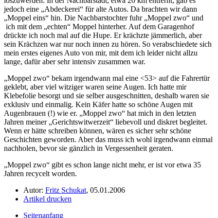
loszuwerden. In der Nachbarstadt, etwa 20 km entfernt, gab es
jedoch eine
Abdeckerei
für alte Autos. Da brachten wir dann
Moppel eins
hin. Die Nachbarstochter fuhr
Moppel zwo
und
ich mit dem
echten
Moppel hinterher. Auf dem Garagenhof
drückte ich noch mal auf die Hupe. Er krächzte jämmerlich, aber
sein Krächzen war nur noch innen zu hören. So verabschiedete sich
mein erstes eigenes Auto von mir, mit dem ich leider nicht allzu
lange, dafür aber sehr intensiv zusammen war.
Moppel zwo
bekam irgendwann mal eine <53> auf die Fahrertür
geklebt, aber viel witziger waren seine Augen. Ich hatte mir
Klebefolie besorgt und sie selber ausgeschnitten, deshalb waren sie
exklusiv und einmalig. Kein Käfer hatte so schöne Augen mit
Augenbrauen (!) wie er.
Moppel zwo
hat mich in den letzten
Jahren meiner
Gerichtswitwerzeit
liebevoll und diskret begleitet.
Wenn er hätte schreiben können, wären es sicher sehr schöne
Geschichten geworden. Aber das muss ich wohl irgendwann einmal
nachholen, bevor sie gänzlich in Vergessenheit geraten.
Moppel zwo
gibt es schon lange nicht mehr, er ist vor etwa 35
Jahren recycelt worden.
Autor:
Fritz Schukat
, 05.01.2006
Artikel drucken
Seitenanfang