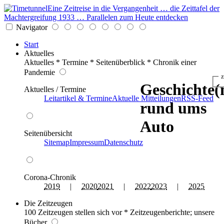
Eine Zeitreise in die Vergangenheit … die Zeittafel der
Machtergreifung 1933 … Parallelen zum Heute entdecken
Navigator
Start
Aktuelles
Aktuelles * Termine * Seitenüberblick * Chronik einer
Pandemie
z
Geschichte(
Aktuelles / Termine
Leitartikel & Termine
Aktuelle Mitteilungen
RSS-Feed
rund ums
Auto
Seitenübersicht
Sitemap
Impressum
Datenschutz
Corona-Chronik
2019
|
2020
2021
|
2022
2023
|
2025
Die Zeitzeugen
100 Zeitzeugen stellen sich vor * Zeitzeugenberichte; unsere
Bücher