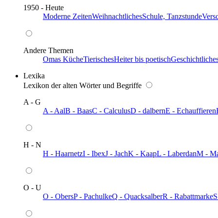
1950 - Heute
Moderne Zeiten
Weihnachtliches
Schule, Tanzstunde
Vers
Andere Themen
Omas Küche
Tierisches
Heiter bis poetisch
Geschichtliche
Lexika
Lexikon der alten Wörter und Begriffe
A - G
A - Aal
B - Baas
C - Calculus
D - dalbern
E - Echauffieren
H - N
H - Haarnetz
I - Ibex
J - Jach
K - Kaap
L - Laberdan
M - M
O - U
O - Obers
P - Pachulke
Q - Quacksalber
R - Rabattmarke
S