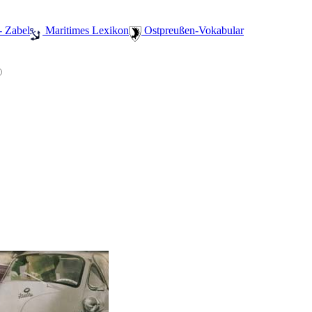
- Zabel
️ Maritimes Lexikon
️ Ostpreußen-Vokabular