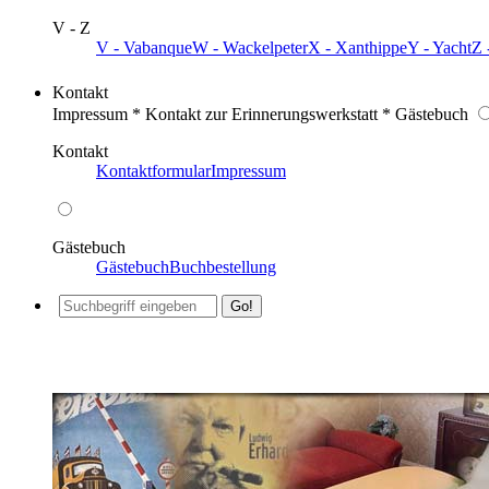
V - Z
V - Vabanque
W - Wackelpeter
X - Xanthippe
Y - Yacht
Z 
Kontakt
Impressum * Kontakt zur Erinnerungswerkstatt * Gästebuch
Kontakt
Kontaktformular
Impressum
Gästebuch
Gästebuch
Buchbestellung