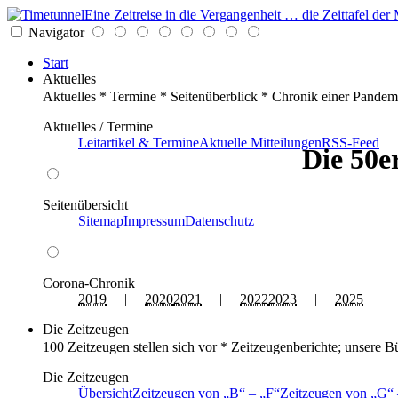
Eine Zeitreise in die Vergangenheit … die Zeittafel d
Navigator
Start
Aktuelles
Aktuelles * Termine * Seitenüberblick * Chronik einer Pandem
Aktuelles / Termine
Leitartikel & Termine
Aktuelle Mitteilungen
RSS-Feed
Die 50e
Seitenübersicht
Sitemap
Impressum
Datenschutz
Corona-Chronik
2019
|
2020
2021
|
2022
2023
|
2025
Die Zeitzeugen
100 Zeitzeugen stellen sich vor * Zeitzeugenberichte; unsere B
Die Zeitzeugen
Übersicht
Zeitzeugen von
B
–
F
Zeitzeugen von
G