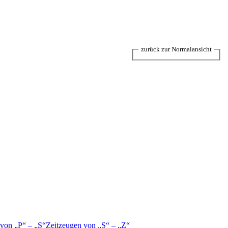
zurück zur Normalansicht
 von
P
–
S
Zeitzeugen von
S
–
Z