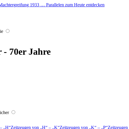
er Machtergreifung 1933 … Parallelen zum Heute entdecken
ie
r - 70er Jahre
ücher
–
H
Zeitzeugen von
H
–
K
Zeitzeugen von
K
–
P
Zeitzeugen