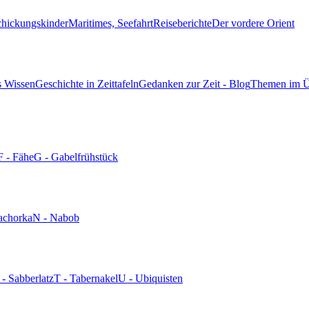
chickungskinder
Maritimes, Seefahrt
Reiseberichte
Der vordere Orient
s Wissen
Geschichte in Zeittafeln
Gedanken zur Zeit - Blog
Themen im Ü
F - Fähe
G - Gabelfrühstück
achorka
N - Nabob
 - Sabberlatz
T - Tabernakel
U - Ubiquisten