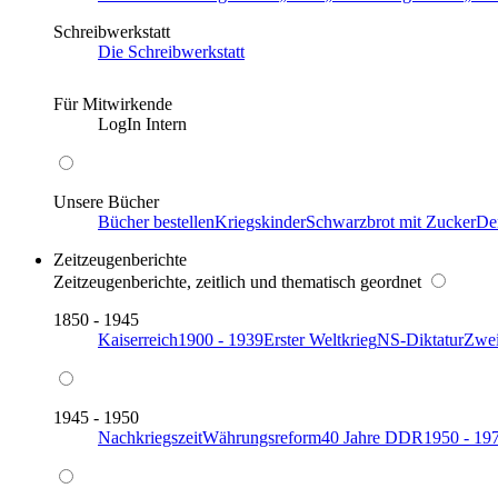
Schreibwerkstatt
Die Schreibwerkstatt
Für Mitwirkende
LogIn Intern
Unsere Bücher
Bücher bestellen
Kriegskinder
Schwarzbrot mit Zucker
De
Zeitzeugenberichte
Zeitzeugenberichte, zeitlich und thematisch geordnet
1850 - 1945
Kaiserreich
1900 - 1939
Erster Weltkrieg
NS-Diktatur
Zwei
1945 - 1950
Nachkriegszeit
Währungsreform
40 Jahre DDR
1950 - 19