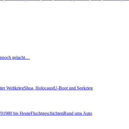
nnoch gelacht…
ter Weltkrieg
Shoa, Holocaust
U-Boot und Seekrieg
70
1980 bis Heute
Fluchtgeschichten
Rund ums Auto