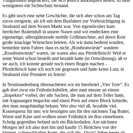
Tüllgardinen angetackert, die sich jedoch aufknüpfen ließen, so dass
wenigstens ein Sichtschutz bestand.
Es gibt noch eine nette Geschichte, die sich aber schon am Tag
zuvor ereignete, als ich mit dem Busfahrer zur Vorbesichtigung in
Stralsund auf dem Neuen Markt war. Von irgendwoher kam
herrlicher Bratenduft in unsere Nasen und wir entdeckten eine
eigenartige, silberglänzende mobile Grillmaschine, auf deren Rost
große knackige Würstchen brieten. Als wir dann bedient wurden,
bemerkte mein Fahrer, dass es nicht
Rostbratwürste
sondern
Rossbratwürste
waren, sie waren also aus Pferdefleisch! Weil er
seine Wurst schon bestellt und bezahlt hatte (in Ostwährung), aß er
sie auch, ich konnte gerade noch einen Bogen machen -
Pferdefleisch hatte ich noch nie gegessen und hatte keine Lust, in
Stralsund eine Premiere zu feiern!
In Neubrandenburg übernachteten wir im Interhotel
Vier Tore
. Es
gab dort zwar ein Frühstücksbüfett, aber man musste an einem
Inspektor
vorbei, der alle Sachen, die man auf dem Teller hatte,
mit Argusaugen beguckte und einen Preis auf einen Block kritzelte,
den man ausgehändigt bekam. Wer also viel aß, bezahlte viel.
Konsequenz für uns: wir besorgten uns für den nächsten Tag Butter,
Wurst und Käse und wollten unser Frühstück im Bus einnehmen.
Schräg gegenüber befand sich ein Bäckerladen. Am nächsten
Morgen lief ich also dort hin und kaufte 15 Brötchen von der
kleinen, schmackhaften Sorte, die sich die
Ossis
lieber heute als