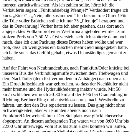
morgen zurückwünschen! Als ich zahlen sollte, hörte ich die
Verkäuferin sagen:
Fünfundsiebzig Pfennje!
Verdaddert fragte ich
kurz:
Eins?
-
Nein, alle zusammen!
Ich bekam rote Ohren! Für
die Tüte voller Brötchen sollte ich nur 75
Pfennje
berappen und
das in Ostwährung! Vorher hatte ich aber gesehen, dass dort auch
abgepacktes Vollkornbrot einer Westfirma angeboten wurde - zum
stolzen Preis von 3,50 M - Ost versteht sich. Ich stotterte dann noch
rasch, dass ich eine Packung dieses Brotes haben wollte und war
froh, dass ich wenigstens ein bisschen mehr Geld ausgegeben hatte,
ich hätte sonst das Gefühl gehabt, etwas Unanständiges gemacht zu
haben.
Auf der Fahrt von Neubrandenburg nach Frankfurt/Oder knickte bei
unserem Bus die Verbindungsmuffe zwischen dem Triebwagen und
dem Nachläufer (dem fest verbundenem Anhänger) nach oben ab.
Ein Druckluftschlauch war gebrochen, so dass der Nachläufer nicht
mehr bremste und die Hydraulikfederung inaktiv wurde. Mit 50
km/h schlichen wir noch 20-30 km auf der F 96 bei Oranienburg in
Richtung Berliner Ring und entschlossen uns, nach Westberlin zu
fahren, um dort den Bus reparieren zu lassen. Das ging nicht ohne
Schwierigkeiten, aber wir konnten abends noch nach
Frankfurt/Oder weiterfahren. Der Stellplatz war glücklicherweise
abgesperrt. An diesem aufregenden Tag waren wir von 8:00 Uhr bis
22:00 Uhr unterwegs. Vom Bus bis zum Hotel konnten wir laufen,
es lag nur 50 m von unserem Stellplatz entfernt! Nach einem kleinen