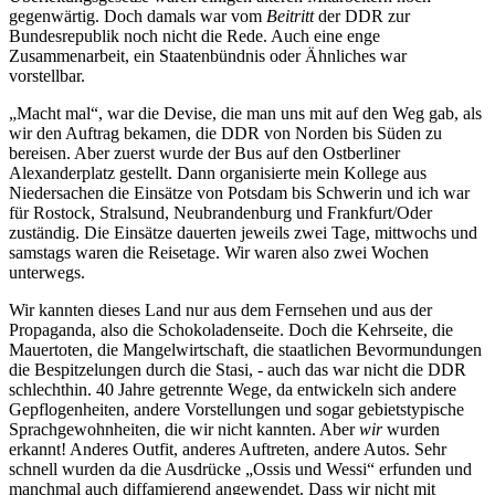
gegenwärtig. Doch damals war vom
Beitritt
der DDR zur
Bundesrepublik noch nicht die Rede. Auch eine enge
Zusammenarbeit, ein Staatenbündnis oder Ähnliches war
vorstellbar.
Macht mal
, war die Devise, die man uns mit auf den Weg gab, als
wir den Auftrag bekamen, die DDR von Norden bis Süden zu
bereisen. Aber zuerst wurde der Bus auf den Ostberliner
Alexanderplatz gestellt. Dann organisierte mein Kollege aus
Niedersachen die Einsätze von Potsdam bis Schwerin und ich war
für Rostock, Stralsund, Neubrandenburg und Frankfurt/Oder
zuständig. Die Einsätze dauerten jeweils zwei Tage, mittwochs und
samstags waren die Reisetage. Wir waren also zwei Wochen
unterwegs.
Wir kannten dieses Land nur aus dem Fernsehen und aus der
Propaganda, also die Schokoladenseite. Doch die Kehrseite, die
Mauertoten, die Mangelwirtschaft, die staatlichen Bevormundungen
die Bespitzelungen durch die Stasi, - auch das war nicht die DDR
schlechthin. 40 Jahre getrennte Wege, da entwickeln sich andere
Gepflogenheiten, andere Vorstellungen und sogar gebietstypische
Sprachgewohnheiten, die wir nicht kannten. Aber
wir
wurden
erkannt! Anderes Outfit, anderes Auftreten, andere Autos. Sehr
schnell wurden da die Ausdrücke
Ossis und Wessi
erfunden und
manchmal auch diffamierend angewendet. Dass wir nicht mit