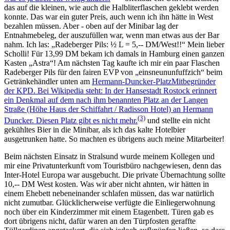
das auf die kleinen, wie auch die Halbliterflaschen geklebt werden
konnte. Das war ein guter Preis, auch wenn ich ihn hätte in West
bezahlen müssen. Aber - oben auf der Minibar lag der
Entnahmebeleg, der auszufüllen war, wenn man etwas aus der Bar
nahm. Ich las:
Radeberger Pils: ½ L = 5,-- DM/West!!
Mein lieber
Scholli! Für 13,99 DM bekam ich damals in Hamburg einen ganzen
Kasten
Astra
! Am nächsten Tag kaufte ich mir ein paar Flaschen
Radeberger Pils für den fairen EVP von
einsneununfuffzich
beim
Getränkehändler unten am
Hermann-Duncker-Platz
Mitbegründer
der KPD. Bei Wikipedia steht: In der Hansestadt Rostock erinnert
ein Denkmal auf dem nach ihm benannten Platz an der Langen
Straße (Höhe Haus der Schiffahrt / Radisson Hotel) an Hermann
(3)
Duncker. Diesen Platz gibt es nicht mehr.
und stellte ein nicht
gekühltes Bier in die Minibar, als ich das kalte Hotelbier
ausgetrunken hatte. So machten es übrigens auch meine Mitarbeiter!
Beim nächsten Einsatz in Stralsund wurde meinem Kollegen und
mir eine Privatunterkunft vom Touristbüro nachgewiesen, denn das
Inter-Hotel Europa war ausgebucht. Die private Übernachtung sollte
10,-- DM West kosten. Was wir aber nicht ahnten, wir hätten in
einem Ehebett nebeneinander schlafen müssen, das war natürlich
nicht zumutbar. Glücklicherweise verfügte die Einliegerwohnung
noch über ein Kinderzimmer mit einem Etagenbett. Türen gab es
dort übrigens nicht, dafür waren an den Türpfosten geraffte