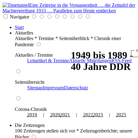
Eine Zeitreise in die Vergangenheit … die Zeittafel der
Machtergreifung 1933 … Parallelen zum Heute entdecken
Navigator
Start
Aktuelles
Aktuelles * Termine * Seitenüberblick * Chronik einer
Pandemie
z
1949 bis 1989 -
Aktuelles / Termine
Leitartikel & Termine
Aktuelle Mitteilungen
RSS-Feed
40 Jahre DDR
Seitenübersicht
Sitemap
Impressum
Datenschutz
Corona-Chronik
2019
|
2020
2021
|
2022
2023
|
2025
Die Zeitzeugen
100 Zeitzeugen stellen sich vor * Zeitzeugenberichte; unsere
Bücher