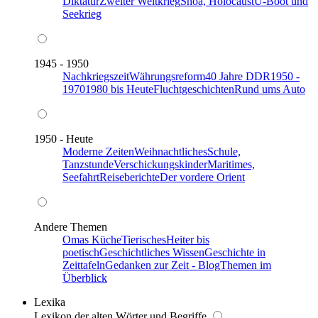
Diktatur
Zweiter Weltkrieg
Shoa, Holocaust
U-Boot und
Seekrieg
1945 - 1950
Nachkriegszeit
Währungsreform
40 Jahre DDR
1950 -
1970
1980 bis Heute
Fluchtgeschichten
Rund ums Auto
1950 - Heute
Moderne Zeiten
Weihnachtliches
Schule,
Tanzstunde
Verschickungskinder
Maritimes,
Seefahrt
Reiseberichte
Der vordere Orient
Andere Themen
Omas Küche
Tierisches
Heiter bis
poetisch
Geschichtliches Wissen
Geschichte in
Zeittafeln
Gedanken zur Zeit - Blog
Themen im
Überblick
Lexika
Lexikon der alten Wörter und Begriffe