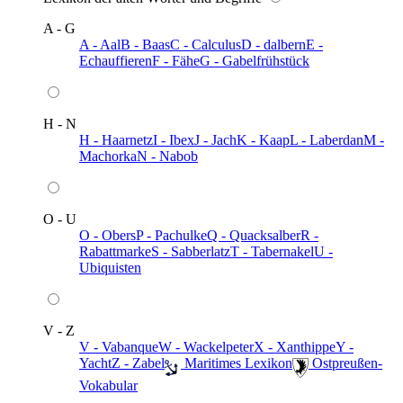
A - G
A - Aal
B - Baas
C - Calculus
D - dalbern
E -
Echauffieren
F - Fähe
G - Gabelfrühstück
H - N
H - Haarnetz
I - Ibex
J - Jach
K - Kaap
L - Laberdan
M -
Machorka
N - Nabob
O - U
O - Obers
P - Pachulke
Q - Quacksalber
R -
Rabattmarke
S - Sabberlatz
T - Tabernakel
U -
Ubiquisten
V - Z
V - Vabanque
W - Wackelpeter
X - Xanthippe
Y -
Yacht
Z - Zabel
️ Maritimes Lexikon
️ Ostpreußen-
Vokabular