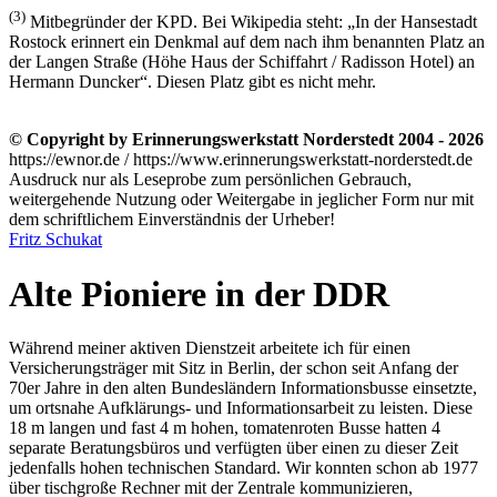
(3)
Mitbegründer der KPD. Bei Wikipedia steht:
In der Hansestadt
Rostock erinnert ein Denkmal auf dem nach ihm benannten Platz an
der Langen Straße (Höhe Haus der Schiffahrt / Radisson Hotel) an
Hermann Duncker
. Diesen Platz gibt es nicht mehr.
© Copyright by Erinnerungswerkstatt Norderstedt 2004 - 2026
https://ewnor.de / https://www.erinnerungswerkstatt-norderstedt.de
Ausdruck nur als Leseprobe zum persönlichen Gebrauch,
weitergehende Nutzung oder Weitergabe in jeglicher Form nur mit
dem schriftlichem Einverständnis der Urheber!
Fritz Schukat
Alte Pioniere in der DDR
Während meiner aktiven Dienstzeit arbeitete ich für einen
Versicherungsträger mit Sitz in Berlin, der schon seit Anfang der
70er Jahre in den alten Bundesländern Informationsbusse einsetzte,
um ortsnahe Aufklärungs- und Informationsarbeit zu leisten. Diese
18 m langen und fast 4 m hohen, tomatenroten Busse hatten 4
separate Beratungsbüros und verfügten über einen zu dieser Zeit
jedenfalls hohen technischen Standard. Wir konnten schon ab 1977
über tischgroße Rechner mit der Zentrale kommunizieren,