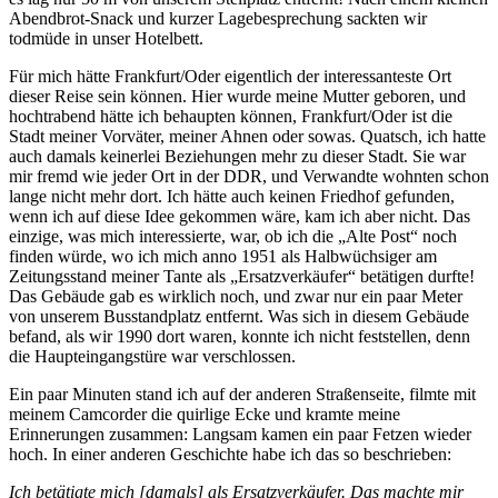
Abendbrot-Snack und kurzer Lagebesprechung sackten wir
todmüde in unser Hotelbett.
Für mich hätte Frankfurt/Oder eigentlich der interessanteste Ort
dieser Reise sein können. Hier wurde meine Mutter geboren, und
hochtrabend hätte ich behaupten können, Frankfurt/Oder ist die
Stadt meiner Vorväter, meiner Ahnen oder sowas. Quatsch, ich hatte
auch damals keinerlei Beziehungen mehr zu dieser Stadt. Sie war
mir fremd wie jeder Ort in der DDR, und Verwandte wohnten schon
lange nicht mehr dort. Ich hätte auch keinen Friedhof gefunden,
wenn ich auf diese Idee gekommen wäre, kam ich aber nicht. Das
einzige, was mich interessierte, war, ob ich die
Alte Post
noch
finden würde, wo ich mich anno 1951 als Halbwüchsiger am
Zeitungsstand meiner Tante als
Ersatzverkäufer
betätigen durfte!
Das Gebäude gab es wirklich noch, und zwar nur ein paar Meter
von unserem Busstandplatz entfernt. Was sich in diesem Gebäude
befand, als wir 1990 dort waren, konnte ich nicht feststellen, denn
die Haupteingangstüre war verschlossen.
Ein paar Minuten stand ich auf der anderen Straßenseite, filmte mit
meinem Camcorder die quirlige Ecke und kramte meine
Erinnerungen zusammen: Langsam kamen ein paar Fetzen wieder
hoch. In einer anderen Geschichte habe ich das so beschrieben:
Ich betätigte mich [damals] als Ersatzverkäufer. Das machte mir