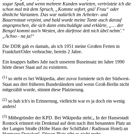
sogar Spaß, und wenn mehrere Kunden warteten, vertröstete ich die
schon mal mit dem Spruch,
Komme sofort, gnä' Frau
oder
ähnliche Varianten. Das war natürlich im Arbeiter- und
Bauernstaat verpönt, und bald wurde meine Tante auch darauf
angesprochen, die sich dann entschuldigte und erklärte,
… der
Bengel kommt aus'n Westen, den dürfense dett nich übel nehm'.
Achso - na ja!
Die DDR gab es damals, als ich 1951 meine Großen Ferien in
Frankfurt/Oder verbrachte, bereits 2 Jahre.
Ein knappes halbes Jahr nach unserem Buseinsatz im Jahre 1990
hörte dieser Staat auf zu existieren.
(1)
so steht es bei Wikipedia, aber zuvor formierte sich der Südwest-
Staat aus drei früheren Bundesländern und wenn Groß-Berlin nicht
mitgezählt wurde, stimmt diese Platzierung.
(2)
so hab ich's in Erinnerung, vielleicht war es ja doch ein wenig
anders!
(3)
Mitbegründer der KPD. Bei Wikipedia steht:
In der Hansestadt
Rostock erinnert ein Denkmal auf dem nach ihm benannten Platz an
der Langen Straße (Höhe Haus der Schiffahrt / Radisson Hotel) an
Hermann Duncker
. Diesen Platz gibt es nicht mehr.