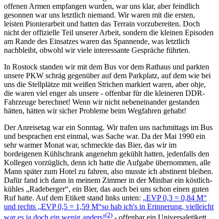
offenen Armen empfangen wurden, war uns klar, aber feindlich
gesonnen war uns letztlich niemand. Wir waren mit die ersten,
leisten Pionierarbeit und hatten das Terrain vorzubereiten. Doch
nicht der offizielle Teil unserer Arbeit, sondern die kleinen Episoden
am Rande des Einsatzes waren das Spannende, was letztlich
nachbleibt, obwohl wir viele interessante Gespräche führten.
In Rostock standen wir mit dem Bus vor dem Rathaus und parkten
unsere PKW schräg gegenüber auf dem Parkplatz, auf dem wie bei
uns die Stellplätze mit weißen Strichen markiert waren, aber ohje,
die waren viel enger als unsere - offenbar für die kleineren DDR-
Fahrzeuge berechnet! Wenn wir nicht nebeneinander gestanden
hätten, hätten wir sicher Probleme beim Wegfahren gehabt!
Der Anreisetag war ein Sonntag. Wir trafen uns nachmittags im Bus
und besprachen erst einmal, was Sache war. Da der Mai 1990 ein
sehr warmer Monat war, schmeckte das Bier, das wir im
bordeigenen Kühlschrank angenehm gekühlt hatten, jedenfalls den
Kollegen vorzüglich, denn ich hatte die Aufgabe übernommen, alle
Mann später zum Hotel zu fahren, also musste ich abstinent bleiben.
Dafür fand ich dann in meinem Zimmer in der Minibar ein köstlich-
kühles
Radeberger
, ein Bier, das auch bei uns schon einen guten
Ruf hatte. Auf dem Etikett stand links unten:
EVP 0,3 = 0,84 M
und rechts
EVP 0,5 = 1,59 M
so hab ich's in Erinnerung, vielleicht
(2)
war es ja doch ein wenig anders!
- offenbar ein Universaletikett,