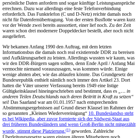
persönliche Daten anfordern und sogar künftige Leistungsansprüche
errechnen. Dazu war allerdings eine feste Telefonverbindung
erforderlich. Das Funktelefon (C und D-Netz) reichte damals noch
nicht für Datenfernübertragung. Von der ersten Busflotte waren kurz
vor der Wende zwei bereits aussortiert, einer lief noch. Zu der Zeit
waren schon drei modernere Doppeldecker bestellt, aber noch nicht
ausgeliefert.
Wir bekamen Anfang 1990 den Auftrag, mit dem letzten
Informationsbus die damals noch real existierende DDR zu bereisen
und Aufklärungsarbeit zu leisten. Allerdings wussten wir kaum, was
wir den DDR-Bürgern sagen sollten, denn Ende April / Anfang Mai
vermochte niemand vorauszusagen, was kommen würde. Einige
wenige ahnten aber, wie das ablaufen könnte. Das Grundgesetz der
Bundesrepublik enthielt nämlich noch immer den Artikel 23. Dort
hatten die Väter unserer Verfassung bereits 1949 eine listige
Gültigkeitsklausel hineingeschrieben und bestimmt, dass es
… in
anderen Teilen Deutschlands nach deren
Beitritt
in Kraft zu setzen
sei! Das Saarland war am 01.01.1957 nach entsprechenden
Abstimmungsergebnissen auf Grund dieser Klausel im Rahmen der
so genannten
Kleinen Wiedervereinigung
10. Bundesland
so steht
es bei Wikipedia, aber zuvor formierte sich der Südwest-Staat aus
drei früheren Bundesländern und wenn Groß-Berlin nicht mitgezählt
(1)
wurde, stimmt diese Platzierung.
geworden. Zahlreiche
Überleitungsgesetze waren einigen älteren Mitarbeitern noch