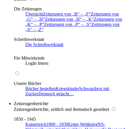
Die Zeitzeugen
Übersicht
Zeitzeugen von
B
–
F
Zeitzeugen von
G
–
H
Zeitzeugen von
H
–
K
Zeitzeugen von
K
–
P
Zeitzeugen von
P
–
S
Zeitzeugen von
S
–
Z
Schreibwerkstatt
Die Schreibwerkstatt
Für Mitwirkende
LogIn Intern
Unsere Bücher
Bücher bestellen
Kriegskinder
Schwarzbrot mit
Zucker
Dennoch gelacht…
Zeitzeugenberichte
Zeitzeugenberichte, zeitlich und thematisch geordnet
1850 - 1945
Kaiserreich
1900 - 1939
Erster Weltkrieg
NS-