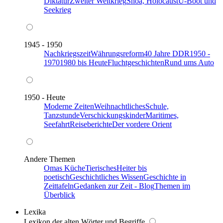
Diktatur
Zweiter Weltkrieg
Shoa, Holocaust
U-Boot und
Seekrieg
1945 - 1950
Nachkriegszeit
Währungsreform
40 Jahre DDR
1950 -
1970
1980 bis Heute
Fluchtgeschichten
Rund ums Auto
1950 - Heute
Moderne Zeiten
Weihnachtliches
Schule,
Tanzstunde
Verschickungskinder
Maritimes,
Seefahrt
Reiseberichte
Der vordere Orient
Andere Themen
Omas Küche
Tierisches
Heiter bis
poetisch
Geschichtliches Wissen
Geschichte in
Zeittafeln
Gedanken zur Zeit - Blog
Themen im
Überblick
Lexika
Lexikon der alten Wörter und Begriffe