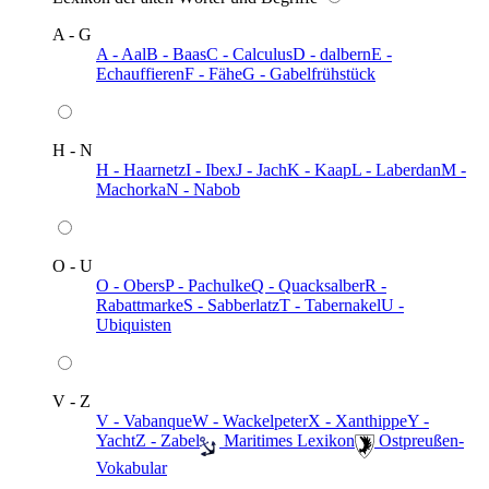
A - G
A - Aal
B - Baas
C - Calculus
D - dalbern
E -
Echauffieren
F - Fähe
G - Gabelfrühstück
H - N
H - Haarnetz
I - Ibex
J - Jach
K - Kaap
L - Laberdan
M -
Machorka
N - Nabob
O - U
O - Obers
P - Pachulke
Q - Quacksalber
R -
Rabattmarke
S - Sabberlatz
T - Tabernakel
U -
Ubiquisten
V - Z
V - Vabanque
W - Wackelpeter
X - Xanthippe
Y -
Yacht
Z - Zabel
️ Maritimes Lexikon
️ Ostpreußen-
Vokabular