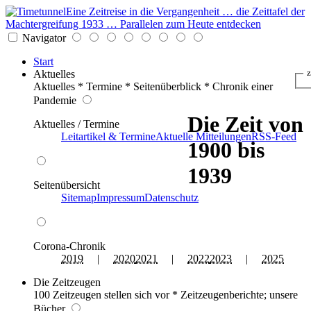
Eine Zeitreise in die Vergangenheit … die Zeittafel der
Machtergreifung 1933 … Parallelen zum Heute entdecken
Navigator
Start
Aktuelles
z
Aktuelles * Termine * Seitenüberblick * Chronik einer
Pandemie
Die Zeit von
Aktuelles / Termine
Leitartikel & Termine
Aktuelle Mitteilungen
RSS-Feed
1900 bis
1939
Seitenübersicht
Sitemap
Impressum
Datenschutz
Corona-Chronik
2019
|
2020
2021
|
2022
2023
|
2025
Die Zeitzeugen
100 Zeitzeugen stellen sich vor * Zeitzeugenberichte; unsere
Bücher