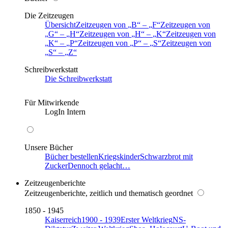
Die Zeitzeugen
Übersicht
Zeitzeugen von
B
–
F
Zeitzeugen von
G
–
H
Zeitzeugen von
H
–
K
Zeitzeugen von
K
–
P
Zeitzeugen von
P
–
S
Zeitzeugen von
S
–
Z
Schreibwerkstatt
Die Schreibwerkstatt
Für Mitwirkende
LogIn Intern
Unsere Bücher
Bücher bestellen
Kriegskinder
Schwarzbrot mit
Zucker
Dennoch gelacht…
Zeitzeugenberichte
Zeitzeugenberichte, zeitlich und thematisch geordnet
1850 - 1945
Kaiserreich
1900 - 1939
Erster Weltkrieg
NS-