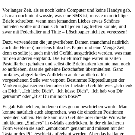
Vor langer Zeit, als es noch keine Computer und keine Handys gab,
als man noch nicht wusste, was eine SMS ist, musste man richtige
Briefe schreiben, wenn man jemandem Liebes etwas Schönes
mitteilen wollte und man sich nicht jeden Tag treffen konnte, und
zwar mit Federhalter und Tinte – Löschpapier nicht zu vergessen!
Dazu verwendeten die jungverliebten Damen (manchmal natürlich
auch die Herren) meistens hübsches Papier und eine Menge Zeit,
denn es sollte ja auch mit viel Gefühl ausgedrückt werden, was man
für den anderen empfand. Die Briefumschläge waren in zarten
Pastellfarben gehalten und selbst die Briefmarken konnte man noch
so aufkleben, dass sie geheime Botschaften übermittelten. Ganz
profanes, abgezirkeltes Aufkleben an der amtlich dafür
vorgesehenen Stelle war verpönt. Bestimmte Kippstellungen der
Marken signalisierten dem oder der Liebsten Gefühle wie:
Ich denk
an Dich
,
Ich liebe Dich
,
Ich küsse Dich
,
Ich hab von Dir
geträumt
oder
Bist Du mir noch böse?
Es gab Büchelchen, in denen dies genau beschrieben wurde. Man
konnte natürlich auch absprechen, was die einzelnen Positionen
bedeuten sollten. Heute kann man Gefühle oder direkte Wünsche
mit kleinen
Smileys
in e-Mails ausdrücken. In der einfacheren
Form werden sie auch
emoticons
genannt und müssen mit der
Tastatur des PC geschickt aufgebaut werden. Aber das hat lange