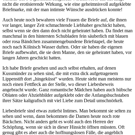
nicht die erotisierende Wirkung, wie eine geheimnisvoll aufgeklebte
Briefmarke, mit der man intimste Wünsche ausdrücken konnte!
Auch heute noch bewahren viele Frauen die Briefe auf, die ihnen
vor langer, langer Zeit schmachtende Liebhaber geschickt haben,
selbst wenn sie den dann doch nicht geheiratet haben. Da findet man
manchmal in den hintersten Schubladen fein säuberlich mit blauen
oder rosa Bändchen zusammengebundene Briefstapel, die heute
noch nach Kölnisch Wasser duften. Oder sie haben die eigenen
Briefe aufbewahrt, die sie dem Manne, den sie geheiratet haben, vor
langen Jahren geschickt hatten.
Ich habe Briefe gesehen und auch selbst erhalten, auf denen
Kussmünder zu sehen sind, die mit extra dick aufgetragenem
Lippenstift dort
hingeküsst
wurden. Heute sieht man meistens nur
noch einen Fettfleck an der Stelle, wo dieser Liebesbeweis
angebracht wurde. Ganz romantische Mädchen haben auch hübsche
Oblaten oder Abziehbilder aufgeklebt oder die Anfangsbuchstaben
ihrer Sätze kaligrafisch mit viel Liebe zum Detail umschnörkelt.
Liebesbriefe sind etwas zutiefst Intimes. Man bekommt sie selten zu
sehen und wenn, dann bekommen die Damen heute noch rote
Bäckchen. Nicht anders geht es wohl auch den Herren der
Schöpfung, wenn sie sich in dieser Hinsicht öffnen müssten. Oft
genug gibt es aber auch die hoffnungslosen Fälle, die angeblich