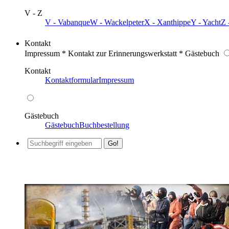
V - Z
V - Vabanque
W - Wackelpeter
X - Xanthippe
Y - Yacht
Z 
Kontakt
Impressum * Kontakt zur Erinnerungswerkstatt * Gästebuch
Kontakt
Kontaktformular
Impressum
Gästebuch
Gästebuch
Buchbestellung