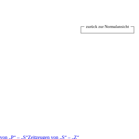
zurück zur Normalansicht
 von
P
–
S
Zeitzeugen von
S
–
Z