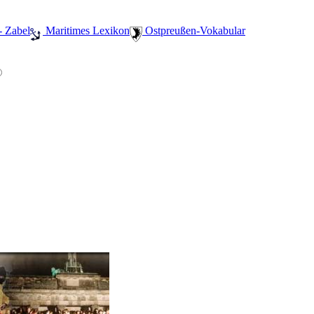
- Zabel
️ Maritimes Lexikon
️ Ostpreußen-Vokabular