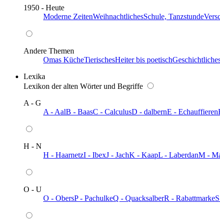
1950 - Heute
Moderne Zeiten
Weihnachtliches
Schule, Tanzstunde
Vers
Andere Themen
Omas Küche
Tierisches
Heiter bis poetisch
Geschichtliche
Lexika
Lexikon der alten Wörter und Begriffe
A - G
A - Aal
B - Baas
C - Calculus
D - dalbern
E - Echauffieren
H - N
H - Haarnetz
I - Ibex
J - Jach
K - Kaap
L - Laberdan
M - M
O - U
O - Obers
P - Pachulke
Q - Quacksalber
R - Rabattmarke
S