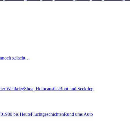
nnoch gelacht…
ter Weltkrieg
Shoa, Holocaust
U-Boot und Seekrieg
70
1980 bis Heute
Fluchtgeschichten
Rund ums Auto