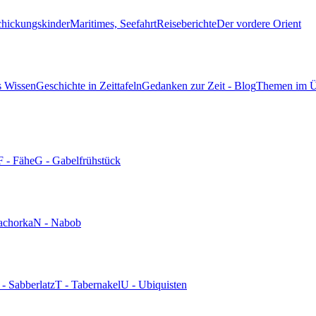
chickungskinder
Maritimes, Seefahrt
Reiseberichte
Der vordere Orient
s Wissen
Geschichte in Zeittafeln
Gedanken zur Zeit - Blog
Themen im Ü
F - Fähe
G - Gabelfrühstück
achorka
N - Nabob
 - Sabberlatz
T - Tabernakel
U - Ubiquisten