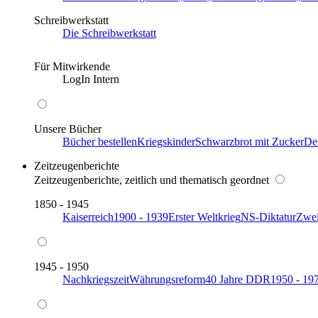
Schreibwerkstatt
Die Schreibwerkstatt
Für Mitwirkende
LogIn Intern
Unsere Bücher
Bücher bestellen
Kriegskinder
Schwarzbrot mit Zucker
De
Zeitzeugenberichte
Zeitzeugenberichte, zeitlich und thematisch geordnet
1850 - 1945
Kaiserreich
1900 - 1939
Erster Weltkrieg
NS-Diktatur
Zwei
1945 - 1950
Nachkriegszeit
Währungsreform
40 Jahre DDR
1950 - 19