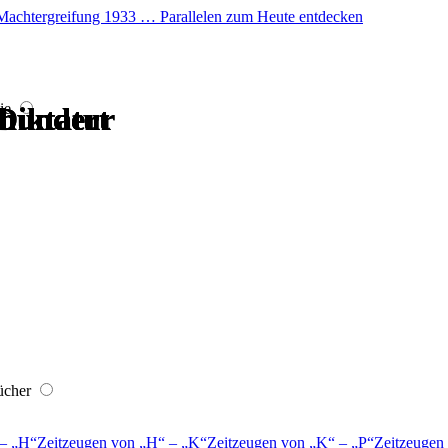
er Machtergreifung 1933 … Parallelen zum Heute entdecken
ie
rhundert
Diktatur
rhundert
rhundert
Diktatur
rhundert
ücher
–
H
Zeitzeugen von
H
–
K
Zeitzeugen von
K
–
P
Zeitzeugen