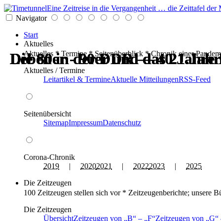
Eine Zeitreise in die Vergangenheit … die Zeittafel d
Navigator
Start
Aktuelles
Aktuelles * Termine * Seitenüberblick * Chronik einer Pandem
Die 80er - 90er und das 21.Jah
Leben in der DDR — 40 Jahre 
Die 80er - 90er und das 21.Jah
Die 80er - 90er und das 21.Jah
Leben in der DDR — 40 Jahre 
Die 80er - 90er und das 21.Jah
Aktuelles / Termine
Leitartikel & Termine
Aktuelle Mitteilungen
RSS-Feed
Seitenübersicht
Sitemap
Impressum
Datenschutz
Corona-Chronik
2019
|
2020
2021
|
2022
2023
|
2025
Die Zeitzeugen
100 Zeitzeugen stellen sich vor * Zeitzeugenberichte; unsere B
Die Zeitzeugen
Übersicht
Zeitzeugen von
B
–
F
Zeitzeugen von
G