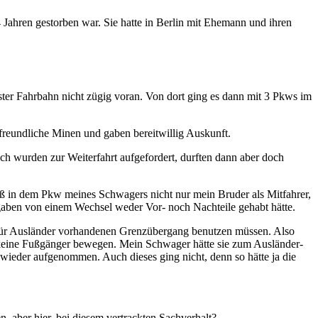
 Jahren gestorben war. Sie hatte in Berlin mit Ehemann und ihren
er Fahrbahn nicht zügig voran. Von dort ging es dann mit 3 Pkws im
freundliche Minen und gaben bereitwillig Auskunft.
ich wurden zur Weiterfahrt aufgefordert, durften dann aber doch
aß in dem Pkw meines Schwagers nicht nur mein Bruder als Mitfahrer,
ngaben von einem Wechsel weder Vor- noch Nachteile gehabt hätte.
 für Ausländer vorhandenen Grenzübergang benutzen müssen. Also
ge keine Fußgänger bewegen. Mein Schwager hätte sie zum Ausländer-
eder aufgenommen. Auch dieses ging nicht, denn so hätte ja die
 aber hier, bei diesem vertrackten Sachverhalt?