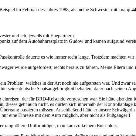
Beispiel im Februar des Jahres 1988, als meine Schwester mit knapp 44
ster und ich, jeweils mit Ehepartnern.
unkt auf dem Autobahnrastplatz in Gudow und kamen aufgrund vereist
Passkontrolle dauerte es wie immer recht lange. Trotzdem machten wir 
chwager wurde aufgefordert, rechts heraus zu fahren. Meine Eltern und 
ein Problem, welches in der Art noch nie aufgetreten war. Und zwar s
hin seine deutsche Staatsangehörigkeit behalten, da er nach seinen A
 einreisen, der für BRD-Reisende vorgesehen war. Sie hätte also den
n, dieses geht auch nicht, es dürfen sich innerhalb der Kontrollanla
ergang passieren müssen. Anschließend hätte er unsere Schwägerin wi
ur eine Einreise mit dem Auto möglich, aber nicht als Fußgänger!!
mer ranghöhere Uniformträger, man kam zu keinem Entschluss.
ssenen Pkw hätte einreisen wollen, dafür gab es eindeutige Vorgaben,