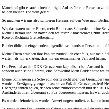
Manchmal gibt es auch einen traurigen Anlass für eine Reise, so zum 
beiden kleinen Töchtern gelebt.
So machten wir uns also schweren Herzens auf den Weg nach Berlin.
Wir, das waren meine Eltern, mein Bruder aus Schweden, meine Schwe
Meine Ehefrau und ich hatten den weitesten Anmarschweg zum Treffp
Konvoi Richtung Grenzübergang.
Bei der üblichen eingehenden, eigentlich schikanösen Personen- und 
Meine Eltern erhielten ihre Papiere zurück, ich ebenfalls, nur mein S
warten, als wir erklärten, dass wir ein gemeinsames Fahrtziel hätten.
Das Personal an der DDR-Grenze zum kapitalistischen Ausland hatte 
sondern auch seine Ehefrau, eine Schwedin! Mein Bruder hatte weiter
Meine Schwägerin als Schwedin durfte nicht über den Grenzübergang
wurde in Erwägung gezogen, dass sie zu Fuß die Grenze passiert! Nei
Übergang fahren sollen, danach selbst zurückkommen und den BRD-Üb
Ausländerin ihren Übergang zu Fuß überqueren müssen. Es war doch n
Es wurde telefoniert, es wurden Anweisungen studiert, es kamen im
Ja, wenn meine Schwägerin als Schwedin mit einem in Schweden zugela