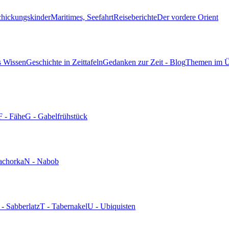
chickungskinder
Maritimes, Seefahrt
Reiseberichte
Der vordere Orient
s Wissen
Geschichte in Zeittafeln
Gedanken zur Zeit - Blog
Themen im Ü
F - Fähe
G - Gabelfrühstück
achorka
N - Nabob
 - Sabberlatz
T - Tabernakel
U - Ubiquisten