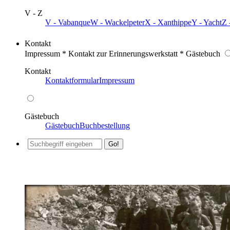
V - Z
V - Vabanque
W - Wackelpeter
X - Xanthippe
Y - Yacht
Z 
Kontakt
Impressum * Kontakt zur Erinnerungswerkstatt * Gästebuch
Kontakt
Kontaktformular
Impressum
Gästebuch
Gästebuch
Buchbestellung