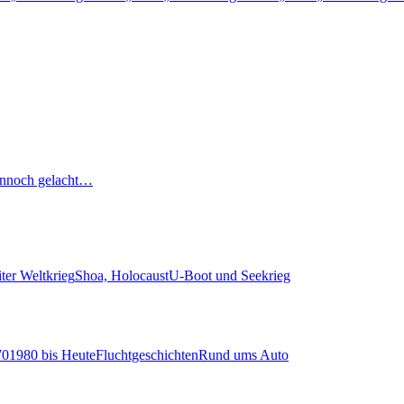
nnoch gelacht…
ter Weltkrieg
Shoa, Holocaust
U-Boot und Seekrieg
70
1980 bis Heute
Fluchtgeschichten
Rund ums Auto