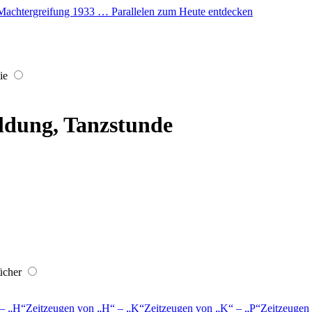
er Machtergreifung 1933 … Parallelen zum Heute entdecken
ie
ldung, Tanzstunde
ücher
–
H
Zeitzeugen von
H
–
K
Zeitzeugen von
K
–
P
Zeitzeugen