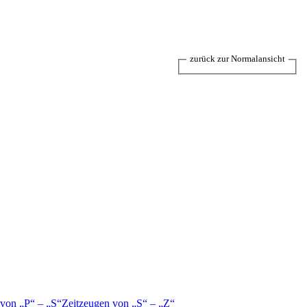
zurück zur Normalansicht
 von
P
–
S
Zeitzeugen von
S
–
Z