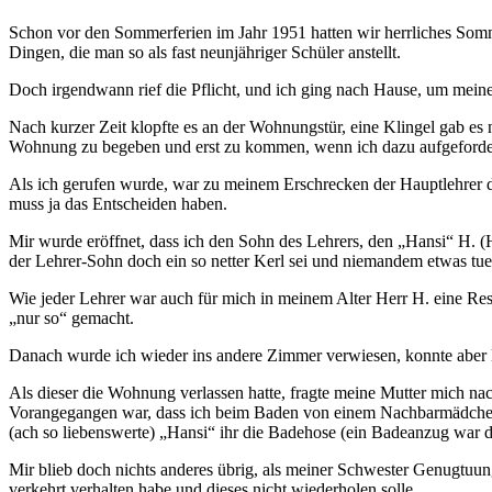
Schon vor den Sommerferien im Jahr 1951 hatten wir herrliches Som
Dingen, die man so als fast neunjähriger Schüler anstellt.
Doch irgendwann rief die Pflicht, und ich ging nach Hause, um mein
Nach kurzer Zeit klopfte es an der Wohnungstür, eine Klingel gab es
Wohnung zu begeben und erst zu kommen, wenn ich dazu aufgefordert 
Als ich gerufen wurde, war zu meinem Erschrecken der Hauptlehrer de
muss ja das Entscheiden haben.
Mir wurde eröffnet, dass ich den Sohn des Lehrers, den
Hansi
H. (H
der Lehrer-Sohn doch ein so netter Kerl sei und niemandem etwas tue
Wie jeder Lehrer war auch für mich in meinem Alter Herr H. eine Res
nur so
gemacht.
Danach wurde ich wieder ins andere Zimmer verwiesen, konnte aber 
Als dieser die Wohnung verlassen hatte, fragte meine Mutter mich na
Vorangegangen war, dass ich beim Baden von einem Nachbarmädchen da
(ach so liebenswerte)
Hansi
ihr die Badehose (ein Badeanzug war d
Mir blieb doch nichts anderes übrig, als meiner Schwester Genugtuu
verkehrt verhalten habe und dieses nicht wiederholen solle.