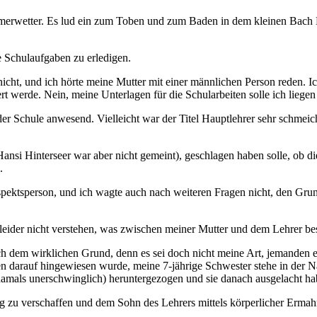
merwetter. Es lud ein zum Toben und zum Baden in dem kleinen Bach L
e Schulaufgaben zu erledigen.
 nicht, und ich hörte meine Mutter mit einer männlichen Person reden.
werde. Nein, meine Unterlagen für die Schularbeiten solle ich liegen
r Schule anwesend. Vielleicht war der Titel Hauptlehrer sehr schmeich
ansi Hinterseer war aber nicht gemeint), geschlagen haben solle, ob 
.
pektsperson, und ich wagte auch nach weiteren Fragen nicht, den Grund
leider nicht verstehen, was zwischen meiner Mutter und dem Lehrer b
ch dem wirklichen Grund, denn es sei doch nicht meine Art, jemanden 
rauf hingewiesen wurde, meine 7-jährige Schwester stehe in der Nähe d
amals unerschwinglich) heruntergezogen und sie danach ausgelacht ha
ng zu verschaffen und dem Sohn des Lehrers mittels körperlicher Erm