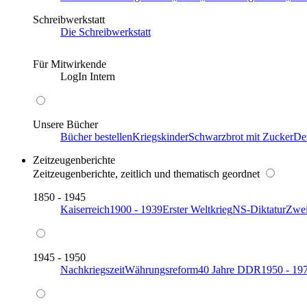
Schreibwerkstatt
Die Schreibwerkstatt
Für Mitwirkende
LogIn Intern
Unsere Bücher
Bücher bestellen
Kriegskinder
Schwarzbrot mit Zucker
De
Zeitzeugenberichte
Zeitzeugenberichte, zeitlich und thematisch geordnet
1850 - 1945
Kaiserreich
1900 - 1939
Erster Weltkrieg
NS-Diktatur
Zwei
1945 - 1950
Nachkriegszeit
Währungsreform
40 Jahre DDR
1950 - 19