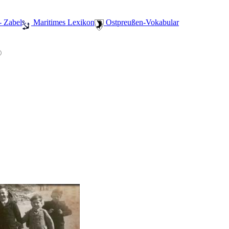
- Zabel
️ Maritimes Lexikon
️ Ostpreußen-Vokabular