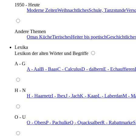
1950 - Heute
Moderne Zeiten
Weihnachtliches
Schule, Tanzstunde
Vers
Andere Themen
Omas Küche
Tierisches
Heiter bis poetisch
Geschichtliche
Lexika
Lexikon der alten Wörter und Begriffe
A - G
A - Aal
B - Baas
C - Calculus
D - dalbern
E - Echauffieren
H - N
H - Haarnetz
I - Ibex
J - Jach
K - Kaap
L - Laberdan
M - M
O - U
O - Obers
P - Pachulke
Q - Quacksalber
R - Rabattmarke
S