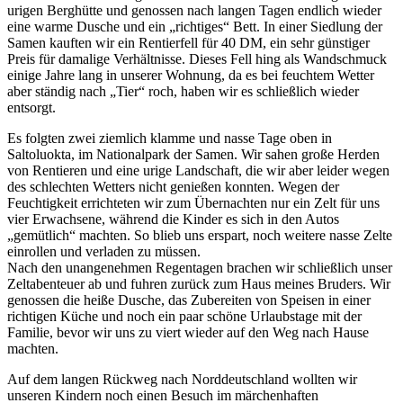
urigen Berghütte und genossen nach langen Tagen endlich wieder
eine warme Dusche und ein
richtiges
Bett. In einer Siedlung der
Samen kauften wir ein Rentierfell für 40 DM, ein sehr günstiger
Preis für damalige Verhältnisse. Dieses Fell hing als Wandschmuck
einige Jahre lang in unserer Wohnung, da es bei feuchtem Wetter
aber ständig nach
Tier
roch, haben wir es schließlich wieder
entsorgt.
Es folgten zwei ziemlich klamme und nasse Tage oben in
Saltoluokta, im Nationalpark der Samen. Wir sahen große Herden
von Rentieren und eine urige Landschaft, die wir aber leider wegen
des schlechten Wetters nicht genießen konnten. Wegen der
Feuchtigkeit errichteten wir zum Übernachten nur ein Zelt für uns
vier Erwachsene, während die Kinder es sich in den Autos
gemütlich
machten. So blieb uns erspart, noch weitere nasse Zelte
einrollen und verladen zu müssen.
Nach den unangenehmen Regentagen brachen wir schließlich unser
Zeltabenteuer ab und fuhren zurück zum Haus meines Bruders. Wir
genossen die heiße Dusche, das Zubereiten von Speisen in einer
richtigen Küche und noch ein paar schöne Urlaubstage mit der
Familie, bevor wir uns zu viert wieder auf den Weg nach Hause
machten.
Auf dem langen Rückweg nach Norddeutschland wollten wir
unseren Kindern noch einen Besuch im märchenhaften