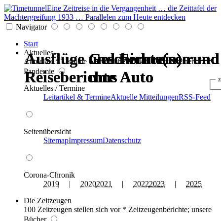
Eine Zeitreise in die Vergangenheit … die Zeittafel der
Machtergreifung 1933 … Parallelen zum Heute entdecken
Navigator
Start
Aktuelles
Ausflüge und Fernreisen —
Ausflüge und Fernreisen —
Geschichte(n) rund
Geschichte(n) rund
Geschichte(n) rund
Geschichte(n) rund
Aktuelles * Termine * Seitenüberblick * Chronik einer
Pandemie
Reiseberichte
Reiseberichte
ums Auto
ums Auto
ums Auto
ums Auto
z
Aktuelles / Termine
Leitartikel & Termine
Aktuelle Mitteilungen
RSS-Feed
Seitenübersicht
Sitemap
Impressum
Datenschutz
Corona-Chronik
2019
|
2020
2021
|
2022
2023
|
2025
Die Zeitzeugen
100 Zeitzeugen stellen sich vor * Zeitzeugenberichte; unsere
Bücher