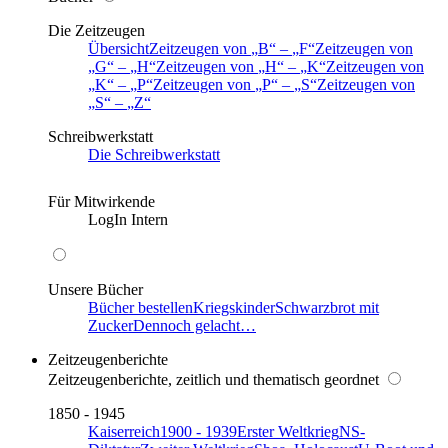
Die Zeitzeugen
Übersicht
Zeitzeugen von
B
–
F
Zeitzeugen von
G
–
H
Zeitzeugen von
H
–
K
Zeitzeugen von
K
–
P
Zeitzeugen von
P
–
S
Zeitzeugen von
S
–
Z
Schreibwerkstatt
Die Schreibwerkstatt
Für Mitwirkende
LogIn Intern
Unsere Bücher
Bücher bestellen
Kriegskinder
Schwarzbrot mit
Zucker
Dennoch gelacht…
Zeitzeugenberichte
Zeitzeugenberichte, zeitlich und thematisch geordnet
1850 - 1945
Kaiserreich
1900 - 1939
Erster Weltkrieg
NS-