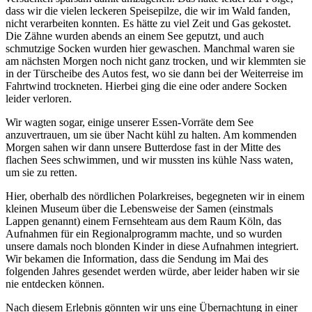
dass wir die vielen leckeren Speisepilze, die wir im Wald fanden,
nicht verarbeiten konnten. Es hätte zu viel Zeit und Gas gekostet.
Die Zähne wurden abends an einem See geputzt, und auch
schmutzige Socken wurden hier gewaschen. Manchmal waren sie
am nächsten Morgen noch nicht ganz trocken, und wir klemmten sie
in der Türscheibe des Autos fest, wo sie dann bei der Weiterreise im
Fahrtwind trockneten. Hierbei ging die eine oder andere Socken
leider verloren.
Wir wagten sogar, einige unserer Essen-Vorräte dem See
anzuvertrauen, um sie über Nacht kühl zu halten. Am kommenden
Morgen sahen wir dann unsere Butterdose fast in der Mitte des
flachen Sees schwimmen, und wir mussten ins kühle Nass waten,
um sie zu retten.
Hier, oberhalb des nördlichen Polarkreises, begegneten wir in einem
kleinen Museum über die Lebensweise der Samen (einstmals
Lappen genannt) einem Fernsehteam aus dem Raum Köln, das
Aufnahmen für ein Regionalprogramm machte, und so wurden
unsere damals noch blonden Kinder in diese Aufnahmen integriert.
Wir bekamen die Information, dass die Sendung im Mai des
folgenden Jahres gesendet werden würde, aber leider haben wir sie
nie entdecken können.
Nach diesem Erlebnis gönnten wir uns eine Übernachtung in einer