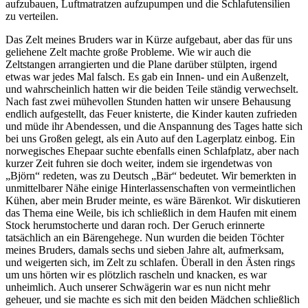
aufzubauen, Luftmatratzen aufzupumpen und die Schlafutensilien
zu verteilen.
Das Zelt meines Bruders war in Kürze aufgebaut, aber das für uns
geliehene Zelt machte große Probleme. Wie wir auch die
Zeltstangen arrangierten und die Plane darüber stülpten, irgend
etwas war jedes Mal falsch. Es gab ein Innen- und ein Außenzelt,
und wahrscheinlich hatten wir die beiden Teile ständig verwechselt.
Nach fast zwei mühevollen Stunden hatten wir unsere Behausung
endlich aufgestellt, das Feuer knisterte, die Kinder kauten zufrieden
und müde ihr Abendessen, und die Anspannung des Tages hatte sich
bei uns Großen gelegt, als ein Auto auf den Lagerplatz einbog. Ein
norwegisches Ehepaar suchte ebenfalls einen Schlafplatz, aber nach
kurzer Zeit fuhren sie doch weiter, indem sie irgendetwas von
Björn
redeten, was zu Deutsch
Bär
bedeutet. Wir bemerkten in
unmittelbarer Nähe einige Hinterlassenschaften von vermeintlichen
Kühen, aber mein Bruder meinte, es wäre Bärenkot. Wir diskutieren
das Thema eine Weile, bis ich schließlich in dem Haufen mit einem
Stock herumstocherte und daran roch. Der Geruch erinnerte
tatsächlich an ein Bärengehege. Nun wurden die beiden Töchter
meines Bruders, damals sechs und sieben Jahre alt, aufmerksam,
und weigerten sich, im Zelt zu schlafen. Überall in den Ästen rings
um uns hörten wir es plötzlich rascheln und knacken, es war
unheimlich. Auch unserer Schwägerin war es nun nicht mehr
geheuer, und sie machte es sich mit den beiden Mädchen schließlich