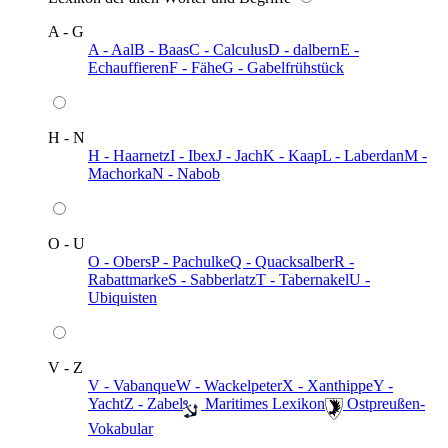
A - G
A - Aal
B - Baas
C - Calculus
D - dalbern
E -
Echauffieren
F - Fähe
G - Gabelfrühstück
H - N
H - Haarnetz
I - Ibex
J - Jach
K - Kaap
L - Laberdan
M -
Machorka
N - Nabob
O - U
O - Obers
P - Pachulke
Q - Quacksalber
R -
Rabattmarke
S - Sabberlatz
T - Tabernakel
U -
Ubiquisten
V - Z
V - Vabanque
W - Wackelpeter
X - Xanthippe
Y -
Yacht
Z - Zabel
️ Maritimes Lexikon
️ Ostpreußen-
Vokabular