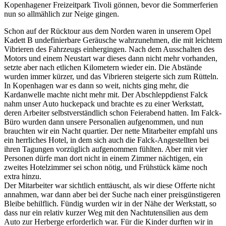
Kopenhagener Freizeitpark Tivoli gönnen, bevor die Sommerferien
nun so allmählich zur Neige gingen.
Schon auf der Rücktour aus dem Norden waren in unserem Opel
Kadett B undefinierbare Geräusche wahrzunehmen, die mit leichtem
Vibrieren des Fahrzeugs einhergingen. Nach dem Ausschalten des
Motors und einem Neustart war dieses dann nicht mehr vorhanden,
setzte aber nach etlichen Kilometern wieder ein. Die Abstände
wurden immer kürzer, und das Vibrieren steigerte sich zum Rütteln.
In Kopenhagen war es dann so weit, nichts ging mehr, die
Kardanwelle machte nicht mehr mit. Der Abschleppdienst Falck
nahm unser Auto huckepack und brachte es zu einer Werkstatt,
deren Arbeiter selbstverständlich schon Feierabend hatten. Im Falck-
Büro wurden dann unsere Personalien aufgenommen, und nun
brauchten wir ein Nacht quartier. Der nette Mitarbeiter empfahl uns
ein herrliches Hotel, in dem sich auch die Falck-Angestellten bei
ihren Tagungen vorzüglich aufgenommen fühlten. Aber mit vier
Personen dürfe man dort nicht in einem Zimmer nächtigen, ein
zweites Hotelzimmer sei schon nötig, und Frühstück käme noch
extra hinzu.
Der Mitarbeiter war sichtlich enttäuscht, als wir diese Offerte nicht
annahmen, war dann aber bei der Suche nach einer preisgünstigeren
Bleibe behilflich. Fündig wurden wir in der Nähe der Werkstatt, so
dass nur ein relativ kurzer Weg mit den Nachtutensilien aus dem
Auto zur Herberge erforderlich war. Für die Kinder durften wir in