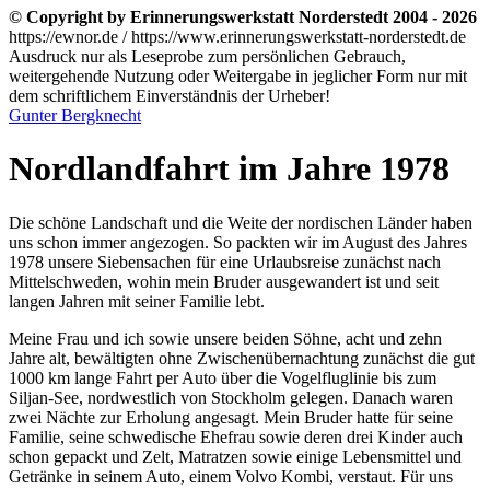
© Copyright by Erinnerungswerkstatt Norderstedt 2004 - 2026
https://ewnor.de / https://www.erinnerungswerkstatt-norderstedt.de
Ausdruck nur als Leseprobe zum persönlichen Gebrauch,
weitergehende Nutzung oder Weitergabe in jeglicher Form nur mit
dem schriftlichem Einverständnis der Urheber!
Gunter Bergknecht
Nordlandfahrt im Jahre 1978
Die schöne Landschaft und die Weite der nordischen Länder haben
uns schon immer angezogen. So packten wir im August des Jahres
1978 unsere Siebensachen für eine Urlaubsreise zunächst nach
Mittelschweden, wohin mein Bruder ausgewandert ist und seit
langen Jahren mit seiner Familie lebt.
Meine Frau und ich sowie unsere beiden Söhne, acht und zehn
Jahre alt, bewältigten ohne Zwischenübernachtung zunächst die gut
1000 km lange Fahrt per Auto über die Vogelfluglinie bis zum
Siljan-See, nordwestlich von Stockholm gelegen. Danach waren
zwei Nächte zur Erholung angesagt. Mein Bruder hatte für seine
Familie, seine schwedische Ehefrau sowie deren drei Kinder auch
schon gepackt und Zelt, Matratzen sowie einige Lebensmittel und
Getränke in seinem Auto, einem Volvo Kombi, verstaut. Für uns