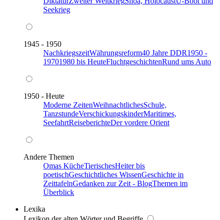
Diktatur
Zweiter Weltkrieg
Shoa, Holocaust
U-Boot und
Seekrieg
1945 - 1950
Nachkriegszeit
Währungsreform
40 Jahre DDR
1950 -
1970
1980 bis Heute
Fluchtgeschichten
Rund ums Auto
1950 - Heute
Moderne Zeiten
Weihnachtliches
Schule,
Tanzstunde
Verschickungskinder
Maritimes,
Seefahrt
Reiseberichte
Der vordere Orient
Andere Themen
Omas Küche
Tierisches
Heiter bis
poetisch
Geschichtliches Wissen
Geschichte in
Zeittafeln
Gedanken zur Zeit - Blog
Themen im
Überblick
Lexika
Lexikon der alten Wörter und Begriffe