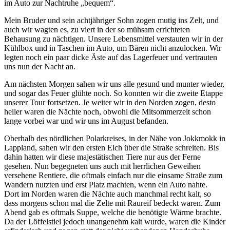
im Auto zur Nachtruhe
bequem
.
Mein Bruder und sein achtjähriger Sohn zogen mutig ins Zelt, und
auch wir wagten es, zu viert in der so mühsam errichteten
Behausung zu nächtigen. Unsere Lebensmittel verstauten wir in der
Kühlbox und in Taschen im Auto, um Bären nicht anzulocken. Wir
legten noch ein paar dicke Äste auf das Lagerfeuer und vertrauten
uns nun der Nacht an.
Am nächsten Morgen sahen wir uns alle gesund und munter wieder,
und sogar das Feuer glühte noch. So konnten wir die zweite Etappe
unserer Tour fortsetzen. Je weiter wir in den Norden zogen, desto
heller waren die Nächte noch, obwohl die Mitsommerzeit schon
lange vorbei war und wir uns im August befanden.
Oberhalb des nördlichen Polarkreises, in der Nähe von Jokkmokk in
Lappland, sahen wir den ersten Elch über die Straße schreiten. Bis
dahin hatten wir diese majestätischen Tiere nur aus der Ferne
gesehen. Nun begegneten uns auch mit herrlichen Geweihen
versehene Rentiere, die oftmals einfach nur die einsame Straße zum
Wandern nutzten und erst Platz machten, wenn ein Auto nahte.
Dort im Norden waren die Nächte auch manchmal recht kalt, so
dass morgens schon mal die Zelte mit Raureif bedeckt waren. Zum
Abend gab es oftmals Suppe, welche die benötigte Wärme brachte.
Da der Löffelstiel jedoch unangenehm kalt wurde, waren die Kinder