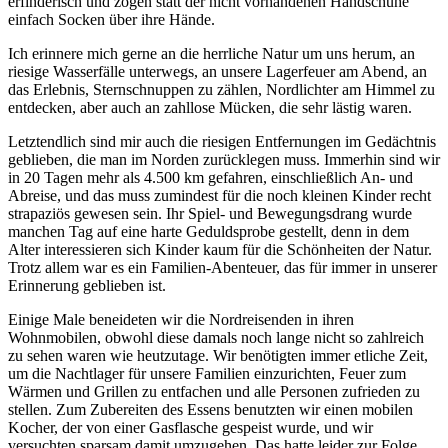
erfinderisch und zogen statt der nicht vorhandenen Handschuhe
einfach Socken über ihre Hände.
Ich erinnere mich gerne an die herrliche Natur um uns herum, an
riesige Wasserfälle unterwegs, an unsere Lagerfeuer am Abend, an
das Erlebnis, Sternschnuppen zu zählen, Nordlichter am Himmel zu
entdecken, aber auch an zahllose Mücken, die sehr lästig waren.
Letztendlich sind mir auch die riesigen Entfernungen im Gedächtnis
geblieben, die man im Norden zurücklegen muss. Immerhin sind wir
in 20 Tagen mehr als 4.500 km gefahren, einschließlich An- und
Abreise, und das muss zumindest für die noch kleinen Kinder recht
strapaziös gewesen sein. Ihr Spiel- und Bewegungsdrang wurde
manchen Tag auf eine harte Geduldsprobe gestellt, denn in dem
Alter interessieren sich Kinder kaum für die Schönheiten der Natur.
Trotz allem war es ein Familien-Abenteuer, das für immer in unserer
Erinnerung geblieben ist.
Einige Male beneideten wir die Nordreisenden in ihren
Wohnmobilen, obwohl diese damals noch lange nicht so zahlreich
zu sehen waren wie heutzutage. Wir benötigten immer etliche Zeit,
um die Nachtlager für unsere Familien einzurichten, Feuer zum
Wärmen und Grillen zu entfachen und alle Personen zufrieden zu
stellen. Zum Zubereiten des Essens benutzten wir einen mobilen
Kocher, der von einer Gasflasche gespeist wurde, und wir
versuchten sparsam damit umzugehen. Das hatte leider zur Folge,