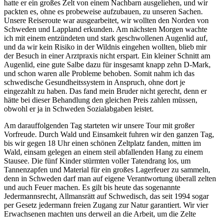
hatte er ein großes Zelt von einem Nachbarn ausgeliehen, und wir
packten es, ohne es probeweise aufzubauen, zu unseren Sachen.
Unsere Reiseroute war ausgearbeitet, wir wollten den Norden von
Schweden und Lappland erkunden. Am nächsten Morgen wachte
ich mit einem entzündeten und stark geschwollenen Augenlid auf,
und da wir kein Risiko in der Wildnis eingehen wollten, blieb mir
der Besuch in einer Arztpraxis nicht erspart. Ein kleiner Schnitt am
Augenlid, eine gute Salbe dazu für insgesamt knapp zehn D-Mark,
und schon waren alle Probleme behoben. Somit nahm ich das
schwedische Gesundheitssystem in Anspruch, ohne dort je
eingezahlt zu haben. Das fand mein Bruder nicht gerecht, denn er
hätte bei dieser Behandlung den gleichen Preis zahlen müssen,
obwohl er ja in Schweden Sozialabgaben leistet.
Am darauffolgenden Tag starteten wir unsere Tour mit großer
Vorfreude. Durch Wald und Einsamkeit fuhren wir den ganzen Tag,
bis wir gegen 18 Uhr einen schönen Zeltplatz fanden, mitten im
Wald, einsam gelegen an einem steil abfallenden Hang zu einem
Stausee. Die fünf Kinder stürmten voller Tatendrang los, um
Tannenzapfen und Material für ein großes Lagerfeuer zu sammeln,
denn in Schweden darf man auf eigene Verantwortung überall zelten
und auch Feuer machen. Es gilt bis heute das sogenannte
Jedermannsrecht, Allmansrätt auf Schwedisch, das seit 1994 sogar
per Gesetz jedermann freien Zugang zur Natur garantiert. Wir vier
Erwachsenen machten uns derweil an die Arbeit, um die Zelte