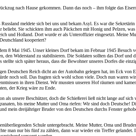
drückzug nach Hause gekommen. Dann das noch ‒ ihm folgte das Eiser
ussland meldete sich bei uns und bekam Asyl. Es war die Sekretärin 
ehr beliebt. Sie schickten ihm auch Päckchen mit Honig und Pelzen, 
ch und Holland. Dort wurde er als Unteroffizier eingesetzt. Meine Mut
 Deutschland kooperiert?
r dem 8 Mai 1945. Unser kleines Dorf bekam im Februar 1945 Besuch von
en, den Widerstand zu stabilisieren. Die Soldaten sollten das Dorf un
stellte sich später heraus, dass die Bewohner unseres Dorfes die einz
aligen Deutschen Reich dicht an der Autobahn gelegen hat, im Eck vo
ürde noch soll. Das fragten sich wohl schon viele. Doch nun waren wir
kenntnissen in ihren Dienst. Wir mussten unseren Hof räumen und kamen
nten, der Krieg wäre zu Ende.
n als unsere Beschützer, doch die Schießerei ließ nicht lange auf sich
ranaten, bis meine Mutter und Oma riefen: Wir sind doch Deutsche! Di
nd mein dreijähriger Bruder von den Deutschen durchs Fenster gehobe
genüberliegenden Schule untergebracht. Meine Mutter, Oma und Bruder
te man nur bis fünf zu zählen, dann war wieder ein Treffer gelandet.
usreichend versorgt werden.