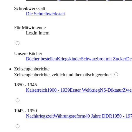
Schreibwerkstatt
Die Schreibwerkstatt
Für Mitwirkende
LogIn Intern
Unsere Bücher
Bücher bestellen
Kriegskinder
Schwarzbrot mit Zucker
De
Zeitzeugenberichte
Zeitzeugenberichte, zeitlich und thematisch geordnet
1850 - 1945
Kaiserreich
1900 - 1939
Erster Weltkrieg
NS-Diktatur
Zwei
1945 - 1950
Nachkriegszeit
Währungsreform
40 Jahre DDR
1950 - 19