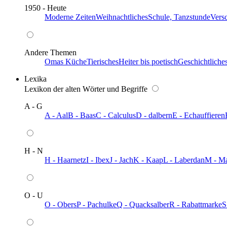
1950 - Heute
Moderne Zeiten
Weihnachtliches
Schule, Tanzstunde
Vers
Andere Themen
Omas Küche
Tierisches
Heiter bis poetisch
Geschichtliche
Lexika
Lexikon der alten Wörter und Begriffe
A - G
A - Aal
B - Baas
C - Calculus
D - dalbern
E - Echauffieren
H - N
H - Haarnetz
I - Ibex
J - Jach
K - Kaap
L - Laberdan
M - M
O - U
O - Obers
P - Pachulke
Q - Quacksalber
R - Rabattmarke
S