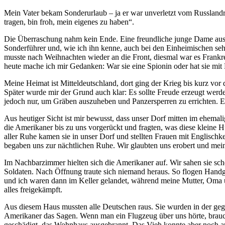
Mein Vater bekam Sonderurlaub ‒ ja er war unverletzt vom Russlan
tragen, bin froh, mein eigenes zu haben
.
Die Überraschung nahm kein Ende. Eine freundliche junge Dame aus R
Sonderführer und, wie ich ihn kenne, auch bei den Einheimischen s
musste nach Weihnachten wieder an die Front, diesmal war es Frankrei
heute mache ich mir Gedanken: War sie eine Spionin oder hat sie mit
Meine Heimat ist Mitteldeutschland, dort ging der Krieg bis kurz vo
Später wurde mir der Grund auch klar: Es sollte Freude erzeugt werd
jedoch nur, um Gräben auszuheben und Panzersperren zu errichten. Es 
Aus heutiger Sicht ist mir bewusst, dass unser Dorf mitten im ehem
die Amerikaner bis zu uns vorgerückt und fragten, was diese kleine H
aller Ruhe kamen sie in unser Dorf und stellten Frauen mit Englisch
begaben uns zur nächtlichen Ruhe. Wir glaubten uns erobert und mei
Im Nachbarzimmer hielten sich die Amerikaner auf. Wir sahen sie scho
Soldaten. Nach Öffnung traute sich niemand heraus. So flogen Handg
und ich waren dann im Keller gelandet, während meine Mutter, Oma u
alles freigekämpft.
Aus diesem Haus mussten alle Deutschen raus. Sie wurden in der ge
Amerikaner das Sagen. Wenn man ein Flugzeug über uns hörte, brauch
geschädigt, das Wohnhaus ausgebrannt. Das Vieh konnte aber noch a