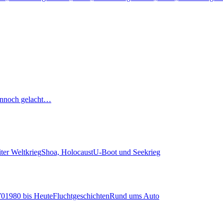
nnoch gelacht…
ter Weltkrieg
Shoa, Holocaust
U-Boot und Seekrieg
70
1980 bis Heute
Fluchtgeschichten
Rund ums Auto