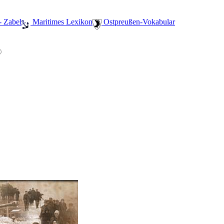
- Zabel
️ Maritimes Lexikon
️ Ostpreußen-Vokabular