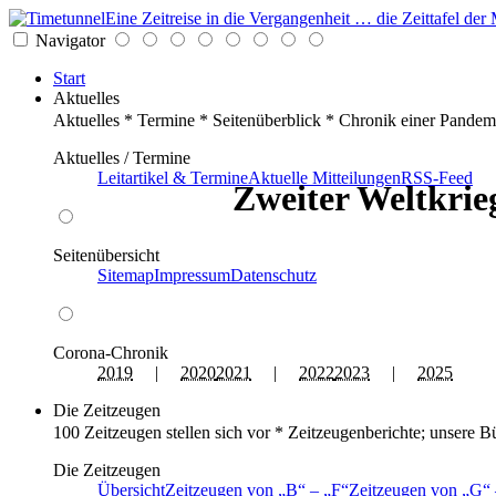
Eine Zeitreise in die Vergangenheit … die Zeittafel d
Navigator
Start
Aktuelles
Aktuelles * Termine * Seitenüberblick * Chronik einer Pandem
Aktuelles / Termine
Leitartikel & Termine
Aktuelle Mitteilungen
RSS-Feed
Zweiter Weltkrieg
Seitenübersicht
Sitemap
Impressum
Datenschutz
Corona-Chronik
2019
|
2020
2021
|
2022
2023
|
2025
Die Zeitzeugen
100 Zeitzeugen stellen sich vor * Zeitzeugenberichte; unsere B
Die Zeitzeugen
Übersicht
Zeitzeugen von
B
–
F
Zeitzeugen von
G