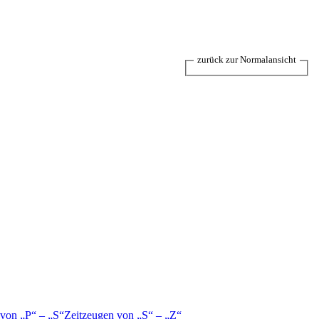
zurück zur Normalansicht
 von
P
–
S
Zeitzeugen von
S
–
Z