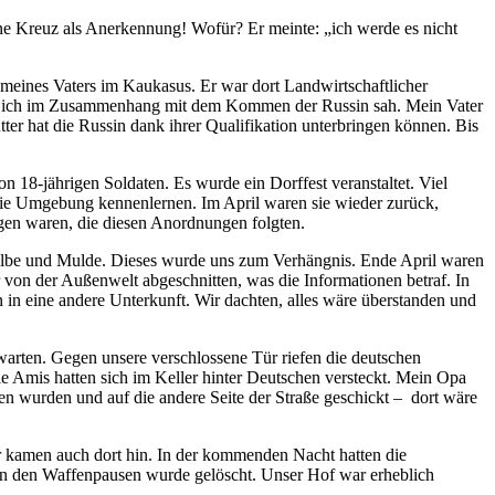
ne Kreuz als Anerkennung! Wofür? Er meinte:
ich werde es nicht
meines Vaters im Kaukasus. Er war dort Landwirtschaftlicher
was ich im Zusammenhang mit dem Kommen der Russin sah. Mein Vater
ter hat die Russin dank ihrer Qualifikation unterbringen können. Bis
 18-jährigen Soldaten. Es wurde ein Dorffest veranstaltet. Viel
d die Umgebung kennenlernen. Im April waren sie wieder zurück,
igen waren, die diesen Anordnungen folgten.
n Elbe und Mulde. Dieses wurde uns zum Verhängnis. Ende April waren
 von der Außenwelt abgeschnitten, was die Informationen betraf. In
 in eine andere Unterkunft. Wir dachten, alles wäre überstanden und
 warten. Gegen unsere verschlossene Tür riefen die deutschen
e Amis hatten sich im Keller hinter Deutschen versteckt. Mein Opa
n wurden und auf die andere Seite der Straße geschickt ‒ dort wäre
 kamen auch dort hin. In der kommenden Nacht hatten die
 In den Waffenpausen wurde gelöscht. Unser Hof war erheblich