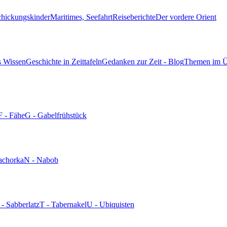
chickungskinder
Maritimes, Seefahrt
Reiseberichte
Der vordere Orient
s Wissen
Geschichte in Zeittafeln
Gedanken zur Zeit - Blog
Themen im Ü
F - Fähe
G - Gabelfrühstück
achorka
N - Nabob
 - Sabberlatz
T - Tabernakel
U - Ubiquisten