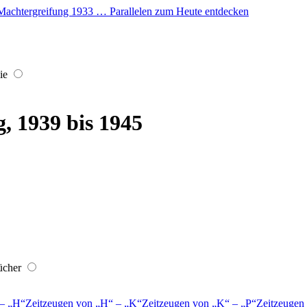
er Machtergreifung 1933 … Parallelen zum Heute entdecken
ie
, 1939 bis 1945
ücher
–
H
Zeitzeugen von
H
–
K
Zeitzeugen von
K
–
P
Zeitzeugen