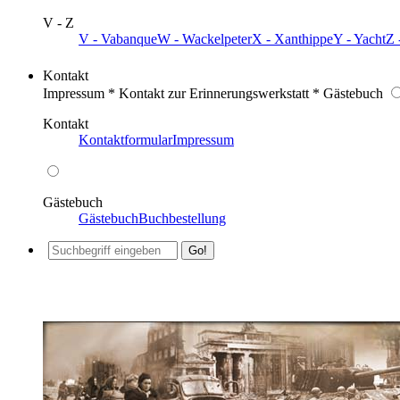
V - Z
V - Vabanque
W - Wackelpeter
X - Xanthippe
Y - Yacht
Z 
Kontakt
Impressum * Kontakt zur Erinnerungswerkstatt * Gästebuch
Kontakt
Kontaktformular
Impressum
Gästebuch
Gästebuch
Buchbestellung