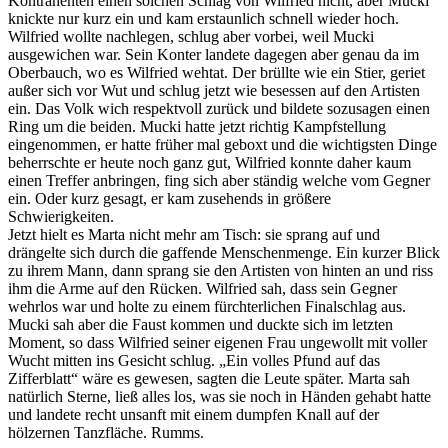
Kontrahenten einen solchen Schlag von Wilfried nicht, aber Mucki
knickte nur kurz ein und kam erstaunlich schnell wieder hoch.
Wilfried wollte nachlegen, schlug aber vorbei, weil Mucki
ausgewichen war. Sein Konter landete dagegen aber genau da im
Oberbauch, wo es Wilfried wehtat. Der brüllte wie ein Stier, geriet
außer sich vor Wut und schlug jetzt wie besessen auf den Artisten
ein. Das Volk wich respektvoll zurück und bildete sozusagen einen
Ring um die beiden. Mucki hatte jetzt richtig Kampfstellung
eingenommen, er hatte früher mal geboxt und die wichtigsten Dinge
beherrschte er heute noch ganz gut, Wilfried konnte daher kaum
einen Treffer anbringen, fing sich aber ständig welche vom Gegner
ein. Oder kurz gesagt, er kam zusehends in größere
Schwierigkeiten.
Jetzt hielt es Marta nicht mehr am Tisch: sie sprang auf und
drängelte sich durch die gaffende Menschenmenge. Ein kurzer Blick
zu ihrem Mann, dann sprang sie den Artisten von hinten an und riss
ihm die Arme auf den Rücken. Wilfried sah, dass sein Gegner
wehrlos war und holte zu einem fürchterlichen Finalschlag aus.
Mucki sah aber die Faust kommen und duckte sich im letzten
Moment, so dass Wilfried seiner eigenen Frau ungewollt mit voller
Wucht mitten ins Gesicht schlug.
Ein volles Pfund auf das
Zifferblatt
wäre es gewesen, sagten die Leute später. Marta sah
natürlich Sterne, ließ alles los, was sie noch in Händen gehabt hatte
und landete recht unsanft mit einem dumpfen Knall auf der
hölzernen Tanzfläche. Rumms.