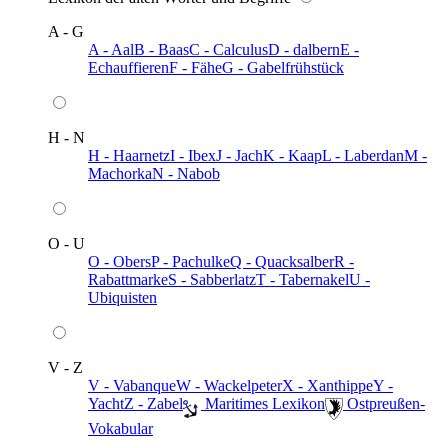
A - G
A - Aal
B - Baas
C - Calculus
D - dalbern
E -
Echauffieren
F - Fähe
G - Gabelfrühstück
H - N
H - Haarnetz
I - Ibex
J - Jach
K - Kaap
L - Laberdan
M -
Machorka
N - Nabob
O - U
O - Obers
P - Pachulke
Q - Quacksalber
R -
Rabattmarke
S - Sabberlatz
T - Tabernakel
U -
Ubiquisten
V - Z
V - Vabanque
W - Wackelpeter
X - Xanthippe
Y -
Yacht
Z - Zabel
️ Maritimes Lexikon
️ Ostpreußen-
Vokabular