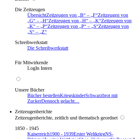
Die Zeitzeugen
Übersicht
Zeitzeugen von
B
–
F
Zeitzeugen von
G
–
H
Zeitzeugen von
H
–
K
Zeitzeugen von
K
–
P
Zeitzeugen von
P
–
S
Zeitzeugen von
S
–
Z
Schreibwerkstatt
Die Schreibwerkstatt
Für Mitwirkende
LogIn Intern
Unsere Bücher
Bücher bestellen
Kriegskinder
Schwarzbrot mit
Zucker
Dennoch gelacht…
Zeitzeugenberichte
Zeitzeugenberichte, zeitlich und thematisch geordnet
1850 - 1945
Kaiserreich
1900 - 1939
Erster Weltkrieg
NS-