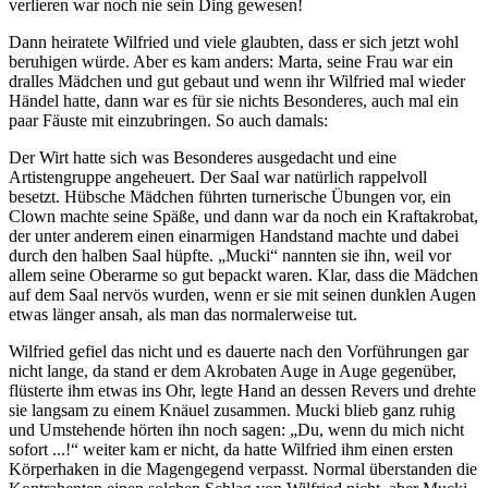
verlieren war noch nie sein Ding gewesen!
Dann heiratete Wilfried und viele glaubten, dass er sich jetzt wohl
beruhigen würde. Aber es kam anders: Marta, seine Frau war ein
dralles Mädchen und gut gebaut und wenn ihr Wilfried mal wieder
Händel hatte, dann war es für sie nichts Besonderes, auch mal ein
paar Fäuste mit einzubringen. So auch damals:
Der Wirt hatte sich was Besonderes ausgedacht und eine
Artistengruppe angeheuert. Der Saal war natürlich rappelvoll
besetzt. Hübsche Mädchen führten turnerische Übungen vor, ein
Clown machte seine Späße, und dann war da noch ein Kraftakrobat,
der unter anderem einen einarmigen Handstand machte und dabei
durch den halben Saal hüpfte.
Mucki
nannten sie ihn, weil vor
allem seine Oberarme so gut bepackt waren. Klar, dass die Mädchen
auf dem Saal nervös wurden, wenn er sie mit seinen dunklen Augen
etwas länger ansah, als man das normalerweise tut.
Wilfried gefiel das nicht und es dauerte nach den Vorführungen gar
nicht lange, da stand er dem Akrobaten Auge in Auge gegenüber,
flüsterte ihm etwas ins Ohr, legte Hand an dessen Revers und drehte
sie langsam zu einem Knäuel zusammen. Mucki blieb ganz ruhig
und Umstehende hörten ihn noch sagen:
Du, wenn du mich nicht
sofort ...!
weiter kam er nicht, da hatte Wilfried ihm einen ersten
Körperhaken in die Magengegend verpasst. Normal überstanden die