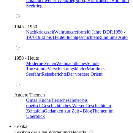
Diktatur
Zweiter Weltkrieg
Shoa, Holocaust
U-Boot und
Seekrieg
1945 - 1950
Nachkriegszeit
Währungsreform
40 Jahre DDR
1950 -
1970
1980 bis Heute
Fluchtgeschichten
Rund ums Auto
1950 - Heute
Moderne Zeiten
Weihnachtliches
Schule,
Tanzstunde
Verschickungskinder
Maritimes,
Seefahrt
Reiseberichte
Der vordere Orient
Andere Themen
Omas Küche
Tierisches
Heiter bis
poetisch
Geschichtliches Wissen
Geschichte in
Zeittafeln
Gedanken zur Zeit - Blog
Themen im
Überblick
Lexika
Lexikon der alten Wörter und Begriffe