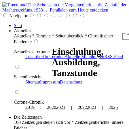
Eine Zeitreise in die Vergangenheit … die Zeittafel der
Machtergreifung 1933 … Parallelen zum Heute entdecken
Navigator
Start
Aktuelles
z
Aktuelles * Termine * Seitenüberblick * Chronik einer
Pandemie
Einschulung,
Aktuelles / Termine
Leitartikel & Termine
Aktuelle Mitteilungen
RSS-Feed
Ausbildung,
Tanzstunde
Seitenübersicht
Sitemap
Impressum
Datenschutz
Corona-Chronik
2019
|
2020
2021
|
2022
2023
|
2025
Die Zeitzeugen
100 Zeitzeugen stellen sich vor * Zeitzeugenberichte; unsere
Bücher