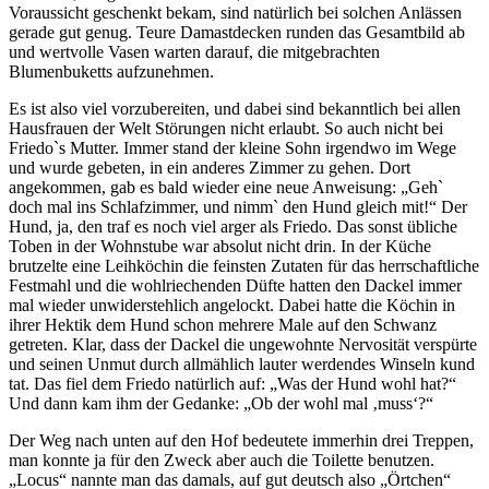
Voraussicht geschenkt bekam, sind natürlich bei solchen Anlässen
gerade gut genug. Teure Damastdecken runden das Gesamtbild ab
und wertvolle Vasen warten darauf, die mitgebrachten
Blumenbuketts aufzunehmen.
Es ist also viel vorzubereiten, und dabei sind bekanntlich bei allen
Hausfrauen der Welt Störungen nicht erlaubt. So auch nicht bei
Friedo`s Mutter. Immer stand der kleine Sohn irgendwo im Wege
und wurde gebeten, in ein anderes Zimmer zu gehen. Dort
angekommen, gab es bald wieder eine neue Anweisung:
Geh`
doch mal ins Schlafzimmer, und nimm` den Hund gleich mit!
Der
Hund, ja, den traf es noch viel arger als Friedo. Das sonst übliche
Toben in der Wohnstube war absolut nicht drin. In der Küche
brutzelte eine Leihköchin die feinsten Zutaten für das herrschaftliche
Festmahl und die wohlriechenden Düfte hatten den Dackel immer
mal wieder unwiderstehlich angelockt. Dabei hatte die Köchin in
ihrer Hektik dem Hund schon mehrere Male auf den Schwanz
getreten. Klar, dass der Dackel die ungewohnte Nervosität verspürte
und seinen Unmut durch allmählich lauter werdendes Winseln kund
tat. Das fiel dem Friedo natürlich auf:
Was der Hund wohl hat?
Und dann kam ihm der Gedanke:
Ob der wohl mal
muss
?
Der Weg nach unten auf den Hof bedeutete immerhin drei Treppen,
man konnte ja für den Zweck aber auch die Toilette benutzen.
Locus
nannte man das damals, auf gut deutsch also
Örtchen