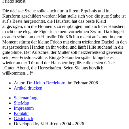
Friedo selbst.
Die nächste Szene sollte auch nur in ihrem Ergebnis und in
Kurzform geschildert werden: Man stelle sich vor: die gute Stube ist
auf`s Beste hergerichtet, die Hausfrau hat das beste Kleid
angezogen, um die Honneurs zu empfangen und auch der Hausherr
macht eine elegante Figur in seinem vornehmen Zwirn. Da klingelt
es auch schon an der Haustür. Die Köchin macht auf - und in dem
Moment stürmt der kleine Friedo mit einem triefenden Dackel in den
ausgestreckten Händen an ihr vorbei und läuft Hilfe suchend in die
gute Stube. Der Aufschrei der Mutter soll herzzerreißend gewesen
sein, wie Friedo erzählte. Einige Sekunden später klingelte es
wieder an der Tür und der Hausherr begrüßte die ersten Gäste.
Guten Abend, die Herrschaften. Seien Sie uns herzlich
willkommen…!
Autor:
Dr. Heino Bredehorn
, im Februar 2006
Artikel drucken
Seitenanfang
SiteMap
Impressum
Kontakt
Gästebuch
Developed by © HaKenn 2004 - 2026