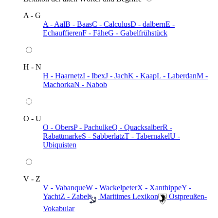
A - G
A - Aal
B - Baas
C - Calculus
D - dalbern
E -
Echauffieren
F - Fähe
G - Gabelfrühstück
H - N
H - Haarnetz
I - Ibex
J - Jach
K - Kaap
L - Laberdan
M -
Machorka
N - Nabob
O - U
O - Obers
P - Pachulke
Q - Quacksalber
R -
Rabattmarke
S - Sabberlatz
T - Tabernakel
U -
Ubiquisten
V - Z
V - Vabanque
W - Wackelpeter
X - Xanthippe
Y -
Yacht
Z - Zabel
️ Maritimes Lexikon
️ Ostpreußen-
Vokabular