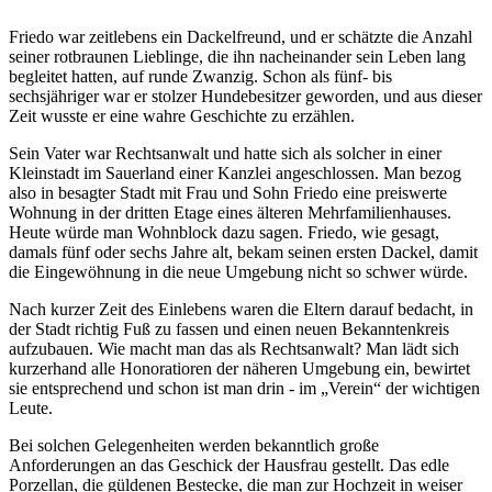
Friedo war zeitlebens ein Dackelfreund, und er schätzte die Anzahl
seiner rotbraunen Lieblinge, die ihn nacheinander sein Leben lang
begleitet hatten, auf runde Zwanzig. Schon als fünf- bis
sechsjähriger war er stolzer Hundebesitzer geworden, und aus dieser
Zeit wusste er eine wahre Geschichte zu erzählen.
Sein Vater war Rechtsanwalt und hatte sich als solcher in einer
Kleinstadt im Sauerland einer Kanzlei angeschlossen. Man bezog
also in besagter Stadt mit Frau und Sohn Friedo eine preiswerte
Wohnung in der dritten Etage eines älteren Mehrfamilienhauses.
Heute würde man Wohnblock dazu sagen. Friedo, wie gesagt,
damals fünf oder sechs Jahre alt, bekam seinen ersten Dackel, damit
die Eingewöhnung in die neue Umgebung nicht so schwer würde.
Nach kurzer Zeit des Einlebens waren die Eltern darauf bedacht, in
der Stadt richtig Fuß zu fassen und einen neuen Bekanntenkreis
aufzubauen. Wie macht man das als Rechtsanwalt? Man lädt sich
kurzerhand alle Honoratioren der näheren Umgebung ein, bewirtet
sie entsprechend und schon ist man drin - im
Verein
der wichtigen
Leute.
Bei solchen Gelegenheiten werden bekanntlich große
Anforderungen an das Geschick der Hausfrau gestellt. Das edle
Porzellan, die güldenen Bestecke, die man zur Hochzeit in weiser