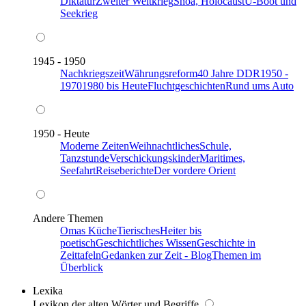
Diktatur
Zweiter Weltkrieg
Shoa, Holocaust
U-Boot und
Seekrieg
1945 - 1950
Nachkriegszeit
Währungsreform
40 Jahre DDR
1950 -
1970
1980 bis Heute
Fluchtgeschichten
Rund ums Auto
1950 - Heute
Moderne Zeiten
Weihnachtliches
Schule,
Tanzstunde
Verschickungskinder
Maritimes,
Seefahrt
Reiseberichte
Der vordere Orient
Andere Themen
Omas Küche
Tierisches
Heiter bis
poetisch
Geschichtliches Wissen
Geschichte in
Zeittafeln
Gedanken zur Zeit - Blog
Themen im
Überblick
Lexika
Lexikon der alten Wörter und Begriffe