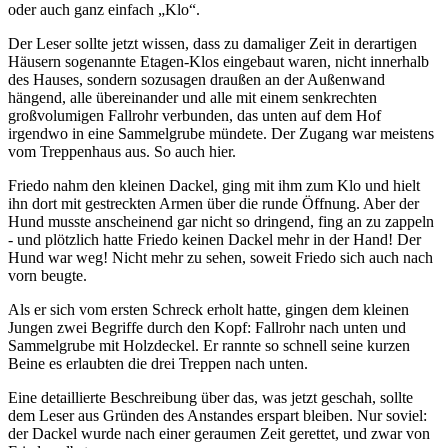
oder auch ganz einfach
Klo
.
Der Leser sollte jetzt wissen, dass zu damaliger Zeit in derartigen
Häusern sogenannte Etagen-Klos eingebaut waren, nicht innerhalb
des Hauses, sondern sozusagen draußen an der Außenwand
hängend, alle übereinander und alle mit einem senkrechten
großvolumigen Fallrohr verbunden, das unten auf dem Hof
irgendwo in eine Sammelgrube mündete. Der Zugang war meistens
vom Treppenhaus aus. So auch hier.
Friedo nahm den kleinen Dackel, ging mit ihm zum Klo und hielt
ihn dort mit gestreckten Armen über die runde Öffnung. Aber der
Hund musste anscheinend gar nicht so dringend, fing an zu zappeln
- und plötzlich hatte Friedo keinen Dackel mehr in der Hand! Der
Hund war weg! Nicht mehr zu sehen, soweit Friedo sich auch nach
vorn beugte.
Als er sich vom ersten Schreck erholt hatte, gingen dem kleinen
Jungen zwei Begriffe durch den Kopf: Fallrohr nach unten und
Sammelgrube mit Holzdeckel. Er rannte so schnell seine kurzen
Beine es erlaubten die drei Treppen nach unten.
Eine detaillierte Beschreibung über das, was jetzt geschah, sollte
dem Leser aus Gründen des Anstandes erspart bleiben. Nur soviel:
der Dackel wurde nach einer geraumen Zeit gerettet, und zwar von