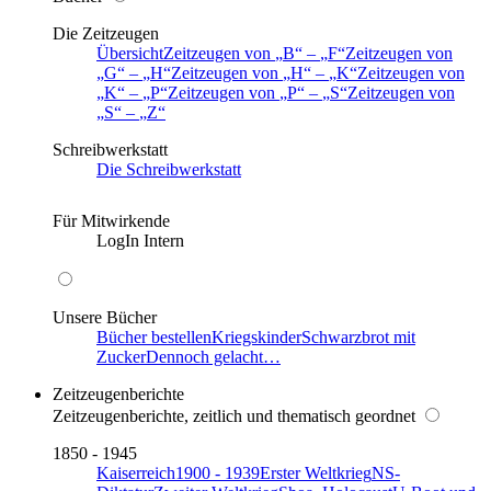
Die Zeitzeugen
Übersicht
Zeitzeugen von
B
–
F
Zeitzeugen von
G
–
H
Zeitzeugen von
H
–
K
Zeitzeugen von
K
–
P
Zeitzeugen von
P
–
S
Zeitzeugen von
S
–
Z
Schreibwerkstatt
Die Schreibwerkstatt
Für Mitwirkende
LogIn Intern
Unsere Bücher
Bücher bestellen
Kriegskinder
Schwarzbrot mit
Zucker
Dennoch gelacht…
Zeitzeugenberichte
Zeitzeugenberichte, zeitlich und thematisch geordnet
1850 - 1945
Kaiserreich
1900 - 1939
Erster Weltkrieg
NS-