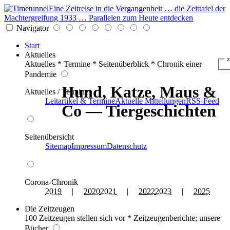
Eine Zeitreise in die Vergangenheit … die Zeittafel der
Machtergreifung 1933 … Parallelen zum Heute entdecken
Navigator
Start
Aktuelles
z
Aktuelles * Termine * Seitenüberblick * Chronik einer
Pandemie
Hund, Katze, Maus &
Aktuelles / Termine
Leitartikel & Termine
Aktuelle Mitteilungen
RSS-Feed
Co — Tiergeschichten
Seitenübersicht
Sitemap
Impressum
Datenschutz
Corona-Chronik
2019
|
2020
2021
|
2022
2023
|
2025
Die Zeitzeugen
100 Zeitzeugen stellen sich vor * Zeitzeugenberichte; unsere
Bücher