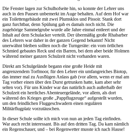
Die Fenster lagen zur Schulhofseite hin, so konnte der Lehrer uns
auch in den Pausen unbemerkt im Auge behalten. Auf dem Hof war
ein Toilettengebäude mit zwei Plumsklos und Pissoir. Stank dort
ganz furchtbar, denn Spülung gab es damals noch nicht. Die
zugehörige Sammelgrube wurde alle Jahre einmal entleert und der
Inhalt auf dem Schulacker verteilt. Der übermäßig große Rhabarber
des Lehrers war daher in der ganzen Gegend bekannt! Nicht
unerwähnt bleiben sollten noch die Turngeräte: ein vom örtlichen
Schmied gebautes Reck und ein Barren, bei dem aber beide Holmen
während meiner ganzen Schulzeit nicht vorhanden waren.
Direkt am Schulgelände begann eine große Heide mit
angrenzendem Torfmoor, für den Lehrer ein umfangreiches Biotop,
das immer mal zu Ausflügen Anlass gab (vor allem, wenn er mal am
Tag vorher einen über den Durst getrunken hatte, kam aber sehr
selten vor). Für uns Kinder war das natürlich auch außerhalb der
Schulzeit ein herrliches Abenteuergelände, vor allem, als dort
während des Krieges große
Pappflugzeuge
aufgestellt wurden,
um den feindlichen Fluggeschwadern einen regulären
Militärflugplatz vorzutäuschen.
In dieser Schule sollte ich mich von nun an jeden Tag einfinden.
War auch recht interessant. Bis auf den dritten Tag. Da kam nämlich
ein Regenschauer, und – bei Regenwetter musste ich nach Hause!