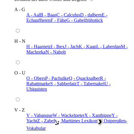
A - G
A - Aal
B - Baas
C - Calculus
D - dalbern
E -
Echauffieren
F - Fähe
G - Gabelfrühstück
H - N
H - Haarnetz
I - Ibex
J - Jach
K - Kaap
L - Laberdan
M -
Machorka
N - Nabob
O - U
O - Obers
P - Pachulke
Q - Quacksalber
R -
Rabattmarke
S - Sabberlatz
T - Tabernakel
U -
Ubiquisten
V - Z
V - Vabanque
W - Wackelpeter
X - Xanthippe
Y -
Yacht
Z - Zabel
️ Maritimes Lexikon
️ Ostpreußen-
Vokabular