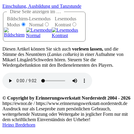
Einschulung, Ausbildung und Tanzstunde
Diese Seite anzeigen im …
Bildschirm-
Lesemodus
Lesemodus
Modus
Normal
Kontrast
D
iesen Artikel können Sie sich auch
vorlesen lassen,
und die
Stimme des Neuntöters (
Lanius collurio)
in einer Aufnahme von
Mikael Litsgård/Schweden hören. Steuern Sie die
Wiedergabefunktion mit den Bedienelementen des Players.
© Copyright by Erinnerungswerkstatt Norderstedt 2004 - 2026
https://ewnor.de / https://www.erinnerungswerkstatt-norderstedt.de
Ausdruck nur als Leseprobe zum persönlichen Gebrauch,
weitergehende Nutzung oder Weitergabe in jeglicher Form nur mit
dem schriftlichem Einverständnis der Urheber!
Heino Bredehorn