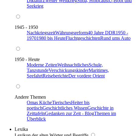
Diktatur
Zweiter Weltkrieg
Shoa, Holocaust
U-Boot und
Seekrieg
1945 - 1950
Nachkriegszeit
Währungsreform
40 Jahre DDR
1950 -
1970
1980 bis Heute
Fluchtgeschichten
Rund ums Auto
1950 - Heute
Moderne Zeiten
Weihnachtliches
Schule,
Tanzstunde
Verschickungskinder
Maritimes,
Seefahrt
Reiseberichte
Der vordere Orient
Andere Themen
Omas Küche
Tierisches
Heiter bis
poetisch
Geschichtliches Wissen
Geschichte in
Zeittafeln
Gedanken zur Zeit - Blog
Themen im
Überblick
Lexika
Lexikon der alten Wörter und Begriffe