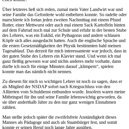
Über letzteres ließ sich reden, zumal mein Vater Landwirt war und
seine Familie das Geforderte wohl entbehren konnte. So radelte oder
marschierte ich fortan jeden zweiten Nachmittag mit einem Pfund
Butter, einer Mettwurst oder auch mal einem Sack Kartoffeln hinten
auf dem Fahrrad noch mal zur Schule und erfuhr in der besten Stube
des Lehrers, was ein Euklid, ein Pythagoras und andere schlauen
Köpfe sich alles ausgedacht hatten. Auch die englische Sprache und
die ersten Gesetzmäßigkeiten der Physik bestimmten bald meinen
Tagesablauf. Das derzeit für mich interessanteste war jedoch, dass in
der guten Stube des Lehrers ein Klavier stand. Und wenn ich mal
ganz fleißig gewesen war und nichts anderes mehr vorhatte, dann
durfte ich noch für einige Minuten darauf
klimpern
, spielen
konnte man das nämlich nicht nennen.
Zu diesem für mich so wichtigen Lehrer ist noch zu sagen, dass er
als Mitglied der NSDAP sofort nach Kriegsschluss von den
Alliierten vom Schuldienst entbunden wurde. Insofern waren meine
Mitbringsel für ihn und seine Familie lebenswichtig geworden, da
sie über anderthalb Jahre zu den nur ganz wenigen Einnahmen
zählten.
Man stellte jedoch später die zweifelsfreie Anständigkeit dieses
Mannes als Pädagoge und auch als Staatsbürger fest, und somit
konnte er seinen Beruf noch lange Jahre ausüben.