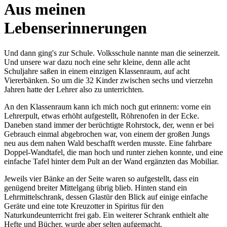
Aus meinen
Lebenserinnerungen
Und dann ging's zur Schule. Volksschule nannte man die seinerzeit.
Und unsere war dazu noch eine sehr kleine, denn alle acht
Schuljahre saßen in einem einzigen Klassenraum, auf acht
Viererbänken. So um die 32 Kinder zwischen sechs und vierzehn
Jahren hatte der Lehrer also zu unterrichten.
An den Klassenraum kann ich mich noch gut erinnern: vorne ein
Lehrerpult, etwas erhöht aufgestellt, Röhrenofen in der Ecke.
Daneben stand immer der berüchtigte Rohrstock, der, wenn er bei
Gebrauch einmal abgebrochen war, von einem der großen Jungs
neu aus dem nahen Wald beschafft werden musste. Eine fahrbare
Doppel-Wandtafel, die man hoch und runter ziehen konnte, und eine
einfache Tafel hinter dem Pult an der Wand ergänzten das Mobiliar.
Jeweils vier Bänke an der Seite waren so aufgestellt, dass ein
genügend breiter Mittelgang übrig blieb. Hinten stand ein
Lehrmittelschrank, dessen Glastür den Blick auf einige einfache
Geräte und eine tote Kreuzotter in Spiritus für den
Naturkundeunterricht frei gab. Ein weiterer Schrank enthielt alte
Hefte und Bücher, wurde aber selten aufgemacht.