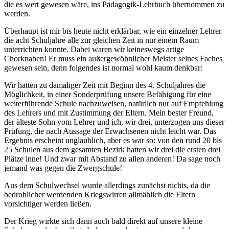
die es wert gewesen wäre, ins Pädagogik-Lehrbuch übernommen zu
werden.
Überhaupt ist mir bis heute nicht erklärbar, wie ein einzelner Lehrer
die acht Schuljahre alle zur gleichen Zeit in nur einem Raum
unterrichten konnte. Dabei waren wir keineswegs artige
Chorknaben! Er muss ein außergewöhnlicher Meister seines Faches
gewesen sein, denn folgendes ist normal wohl kaum denkbar:
Wir hatten zu damaliger Zeit mit Beginn des 4. Schuljahres die
Möglichkeit, in einer Sonderprüfung unsere Befähigung für eine
weiterführende Schule nachzuweisen, natürlich nur auf Empfehlung
des Lehrers und mit Zustimmung der Eltern. Mein bester Freund,
der älteste Sohn vom Lehrer und ich, wir drei, unterzogen uns dieser
Prüfung, die nach Aussage der Erwachsenen nicht leicht war. Das
Ergebnis erscheint unglaublich, aber es war so: von den rund 20 bis
25 Schulen aus dem gesamten Bezirk hatten wir drei die ersten drei
Plätze inne! Und zwar mit Abstand zu allen anderen! Da sage noch
jemand was gegen die Zwergschule!
Aus dem Schulwechsel wurde allerdings zunächst nichts, da die
bedrohlicher werdenden Kriegswirren allmählich die Eltern
vorsichtiger werden ließen.
Der Krieg wirkte sich dann auch bald direkt auf unsere kleine