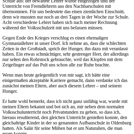
Schule aus: der bewährte Lehrer wurde eingezogen und der
Unterricht von Fremdlehrern aus den Nachbarschulen mit
übernommen. Für uns bedeutete das einen ziemlichen Einschnitt,
denn wir mussten nur noch an drei Tagen in der Woche zur Schule.
Acht verschiedene Lehrer haben sich nach meiner Rechnung
während der Volksschulzeit mit uns befassen müssen.
Gegen Ende des Krieges verschlug es einen ehemaligen
Gymnasiallehrer in unser Dorf. Ich nehme an, dass die schlechten
Zeiten in der Großstadt, sprich der Hunger, ihn dazu mit veranlasst
haben. Ein etwas schmächtiger, sehr gestrenger Herr, der allerdings
nur selten den Rohrstock gebrauchte, weil das Klopfen mit dem
Zeigefinger auf das Pult uns schon alle zur Ruhe brachte.
Wenn man heute gelegentlich von mir sagt, ich hätte eine
einigermaßen akzeptable Karriere gemacht, dann verdanke ich das
zunächst meinen Eltern, aber auch diesem Lehrer – und seinem
Hunger.
Er hatte wohl bemerkt, dass ich nicht ganz unfähig war, wurde mit
meinen Eltern bekannt und bot sich an, mir neben dem normalen
Volksschulunterricht noch Privatstunden zu geben, so dass ich,
hieraus resultierend, den gleichen Unterricht genießen konnte, den
gleichaltrige Kinder in der so genannten Aufbauschule in Oldenburg
hatten. Als Salär für seine Mühen bat er um Naturalien, die man
essen konnte.