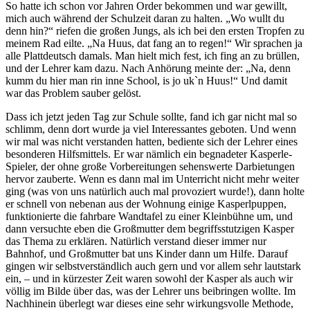
So hatte ich schon vor Jahren Order bekommen und war gewillt,
mich auch während der Schulzeit daran zu halten.
Wo wullt du
denn hin?
riefen die großen Jungs, als ich bei den ersten Tropfen zu
meinem Rad eilte.
Na Huus, dat fang an to regen!
Wir sprachen ja
alle Plattdeutsch damals. Man hielt mich fest, ich fing an zu brüllen,
und der Lehrer kam dazu. Nach Anhörung meinte der:
Na, denn
kumm du hier man rin inne School, is jo uk`n Huus!
Und damit
war das Problem sauber gelöst.
Dass ich jetzt jeden Tag zur Schule sollte, fand ich gar nicht mal so
schlimm, denn dort wurde ja viel Interessantes geboten. Und wenn
wir mal was nicht verstanden hatten, bediente sich der Lehrer eines
besonderen Hilfsmittels. Er war nämlich ein begnadeter Kasperle-
Spieler, der ohne große Vorbereitungen sehenswerte Darbietungen
hervor zauberte. Wenn es dann mal im Unterricht nicht mehr weiter
ging (was von uns natürlich auch mal provoziert wurde!), dann holte
er schnell von nebenan aus der Wohnung einige Kasperlpuppen,
funktionierte die fahrbare Wandtafel zu einer Kleinbühne um, und
dann versuchte eben die Großmutter dem begriffsstutzigen Kasper
das Thema zu erklären. Natürlich verstand dieser immer nur
Bahnhof, und Großmutter bat uns Kinder dann um Hilfe. Darauf
gingen wir selbstverständlich auch gern und vor allem sehr lautstark
ein, – und in kürzester Zeit waren sowohl der Kasper als auch wir
völlig im Bilde über das, was der Lehrer uns beibringen wollte. Im
Nachhinein überlegt war dieses eine sehr wirkungsvolle Methode,