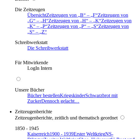
Die Zeitzeugen
Übersicht
Zeitzeugen von
B
–
F
Zeitzeugen von
G
–
H
Zeitzeugen von
H
–
K
Zeitzeugen von
K
–
P
Zeitzeugen von
P
–
S
Zeitzeugen von
S
–
Z
Schreibwerkstatt
Die Schreibwerkstatt
Für Mitwirkende
LogIn Intern
Unsere Bücher
Bücher bestellen
Kriegskinder
Schwarzbrot mit
Zucker
Dennoch gelacht…
Zeitzeugenberichte
Zeitzeugenberichte, zeitlich und thematisch geordnet
1850 - 1945
Kaiserreich
1900 - 1939
Erster Weltkrieg
NS-