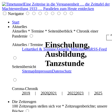
Eine Zeitreise in die Vergangenheit … die Zeittafel der
Machtergreifung 1933 … Parallelen zum Heute entdecken
Navigator
Start
Aktuelles
Aktuelles * Termine * Seitenüberblick * Chronik einer
z
Pandemie
Einschulung,
Aktuelles / Termine
Leitartikel & Termine
Aktuelle Mitteilungen
RSS-Feed
Ausbildung,
Tanzstunde
Seitenübersicht
Sitemap
Impressum
Datenschutz
Corona-Chronik
2019
|
2020
2021
|
2022
2023
|
2025
Die Zeitzeugen
100 Zeitzeugen stellen sich vor * Zeitzeugenberichte; unsere
Bücher