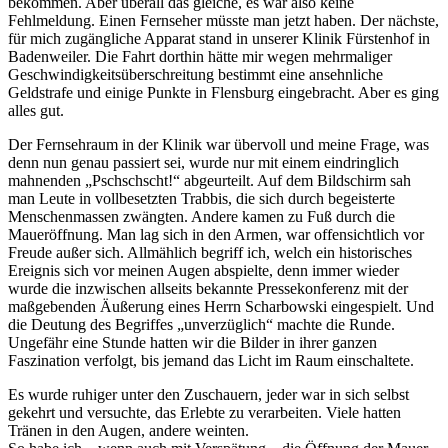
bekommen. Aber überall das gleiche, es war also keine
Fehlmeldung. Einen Fernseher müsste man jetzt haben. Der nächste,
für mich zugängliche Apparat stand in unserer Klinik Fürstenhof in
Badenweiler. Die Fahrt dorthin hätte mir wegen mehrmaliger
Geschwindigkeitsüberschreitung bestimmt eine ansehnliche
Geldstrafe und einige Punkte in Flensburg eingebracht. Aber es ging
alles gut.
Der Fernsehraum in der Klinik war übervoll und meine Frage, was
denn nun genau passiert sei, wurde nur mit einem eindringlich
mahnenden
Pschschscht!
abgeurteilt. Auf dem Bildschirm sah
man Leute in vollbesetzten Trabbis, die sich durch begeisterte
Menschenmassen zwängten. Andere kamen zu Fuß durch die
Maueröffnung. Man lag sich in den Armen, war offensichtlich vor
Freude außer sich. Allmählich begriff ich, welch ein historisches
Ereignis sich vor meinen Augen abspielte, denn immer wieder
wurde die inzwischen allseits bekannte Pressekonferenz mit der
maßgebenden Äußerung eines Herrn Scharbowski eingespielt. Und
die Deutung des Begriffes
unverzüglich
machte die Runde.
Ungefähr eine Stunde hatten wir die Bilder in ihrer ganzen
Faszination verfolgt, bis jemand das Licht im Raum einschaltete.
Es wurde ruhiger unter den Zuschauern, jeder war in sich selbst
gekehrt und versuchte, das Erlebte zu verarbeiten. Viele hatten
Tränen in den Augen, andere weinten.