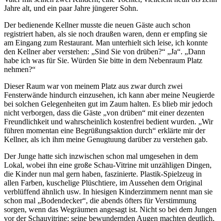
Jahre alt, und ein paar Jahre jüngerer Sohn.
Der bedienende Kellner musste die neuen Gäste auch schon
registriert haben, als sie noch draußen waren, denn er empfing sie
am Eingang zum Restaurant. Man unterhielt sich leise, ich konnte
den Kellner aber verstehen:
Sind Sie von drüben?
Ja
.
Dann
habe ich was für Sie. Würden Sie bitte in dem Nebenraum Platz
nehmen?
Dieser Raum war von meinem Platz aus zwar durch zwei
Fensterwände hindurch einzusehen, ich kann aber meine Neugierde
bei solchen Gelegenheiten gut im Zaum halten. Es blieb mir jedoch
nicht verborgen, dass die Gäste
von drüben
mit einer dezenten
Freundlichkeit und wahrscheinlich kostenfrei bedient wurden.
Wir
führen momentan eine Begrüßungsaktion durch
erklärte mir der
Kellner, als ich ihm meine Genugtuung darüber zu verstehen gab.
Der Junge hatte sich inzwischen schon mal umgesehen in dem
Lokal, wobei ihn eine große Schau-Vitrine mit unzähligen Dingen,
die Kinder nun mal gern haben, faszinierte. Plastik-Spielzeug in
allen Farben, kuschelige Plüschtiere, im Aussehen dem Original
verblüffend ähnlich usw. In hiesigen Kinderzimmern nennt man sie
schon mal
Bodendecker
, die abends öfters für Verstimmung
sorgen, wenn das Wegräumen angesagt ist. Nicht so bei dem Jungen
vor der Schauvitrine: seine bewundernden Augen machten deutlich,