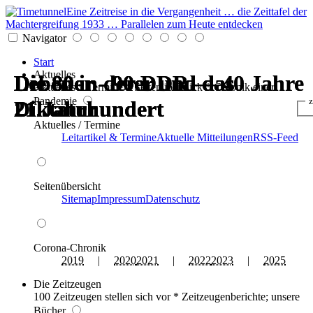
Eine Zeitreise in die Vergangenheit … die Zeittafel der
Machtergreifung 1933 … Parallelen zum Heute entdecken
Navigator
Start
Aktuelles
Die 80er - 90er und das
Leben in der DDR — 40 Jahre
Die 80er - 90er und das
Die 80er - 90er und das
Leben in der DDR — 40 Jahre
Die 80er - 90er und das
Aktuelles * Termine * Seitenüberblick * Chronik einer
Pandemie
z
21.Jahrhundert
Diktatur
21.Jahrhundert
21.Jahrhundert
Diktatur
21.Jahrhundert
Aktuelles / Termine
Leitartikel & Termine
Aktuelle Mitteilungen
RSS-Feed
Seitenübersicht
Sitemap
Impressum
Datenschutz
Corona-Chronik
2019
|
2020
2021
|
2022
2023
|
2025
Die Zeitzeugen
100 Zeitzeugen stellen sich vor * Zeitzeugenberichte; unsere
Bücher