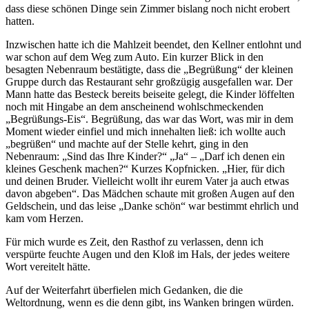
dass diese schönen Dinge sein Zimmer bislang noch nicht erobert
hatten.
Inzwischen hatte ich die Mahlzeit beendet, den Kellner entlohnt und
war schon auf dem Weg zum Auto. Ein kurzer Blick in den
besagten Nebenraum bestätigte, dass die
Begrüßung
der kleinen
Gruppe durch das Restaurant sehr großzügig ausgefallen war. Der
Mann hatte das Besteck bereits beiseite gelegt, die Kinder löffelten
noch mit Hingabe an dem anscheinend wohlschmeckenden
Begrüßungs-Eis
. Begrüßung, das war das Wort, was mir in dem
Moment wieder einfiel und mich innehalten ließ: ich wollte auch
begrüßen
und machte auf der Stelle kehrt, ging in den
Nebenraum:
Sind das Ihre Kinder?
Ja
–
Darf ich denen ein
kleines Geschenk machen?
Kurzes Kopfnicken.
Hier, für dich
und deinen Bruder. Vielleicht wollt ihr eurem Vater ja auch etwas
davon abgeben
. Das Mädchen schaute mit großen Augen auf den
Geldschein, und das leise
Danke schön
war bestimmt ehrlich und
kam vom Herzen.
Für mich wurde es Zeit, den Rasthof zu verlassen, denn ich
verspürte feuchte Augen und den Kloß im Hals, der jedes weitere
Wort vereitelt hätte.
Auf der Weiterfahrt überfielen mich Gedanken, die die
Weltordnung, wenn es die denn gibt, ins Wanken bringen würden.