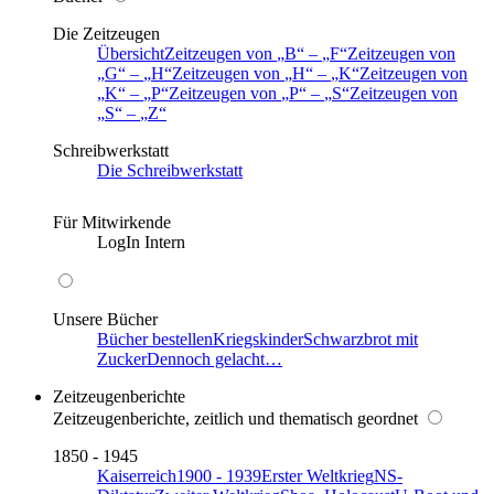
Die Zeitzeugen
Übersicht
Zeitzeugen von
B
–
F
Zeitzeugen von
G
–
H
Zeitzeugen von
H
–
K
Zeitzeugen von
K
–
P
Zeitzeugen von
P
–
S
Zeitzeugen von
S
–
Z
Schreibwerkstatt
Die Schreibwerkstatt
Für Mitwirkende
LogIn Intern
Unsere Bücher
Bücher bestellen
Kriegskinder
Schwarzbrot mit
Zucker
Dennoch gelacht…
Zeitzeugenberichte
Zeitzeugenberichte, zeitlich und thematisch geordnet
1850 - 1945
Kaiserreich
1900 - 1939
Erster Weltkrieg
NS-