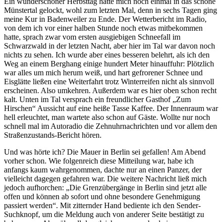
Ein wunderschöner Herbsttag hatte mich noch einmal in das schöne
Münstertal gelockt, wohl zum letzten Mal, denn in sechs Tagen ging
meine Kur in Badenweiler zu Ende. Der Wetterbericht im Radio,
von dem ich vor einer halben Stunde noch etwas mitbekommen
hatte, sprach zwar vom ersten ausgiebigen Schneefall im
Schwarzwald in der letzten Nacht, aber hier im Tal war davon noch
nichts zu sehen. Ich wurde aber eines besseren belehrt, als ich den
Weg an einem Berghang einige hundert Meter hinauffuhr: Plötzlich
war alles um mich herum weiß, und hart gefrorener Schnee und
Eisglätte ließen eine Weiterfahrt trotz Winterreifen nicht als sinnvoll
erscheinen. Also umkehren. Außerdem war es hier oben schon recht
kalt. Unten im Tal versprach ein freundlicher Gasthof
Zum
Hirschen
Aussicht auf eine heiße Tasse Kaffee. Der Innenraum war
hell erleuchtet, man wartete also schon auf Gäste. Wollte nur noch
schnell mal im Autoradio die Zehnuhrnachrichten und vor allem den
Straßenzustands-Bericht hören.
Und was hörte ich? Die Mauer in Berlin sei gefallen! Am Abend
vorher schon. Wie folgenreich diese Mitteilung war, habe ich
anfangs kaum wahrgenommen, dachte nur an einen Panzer, der
vielleicht dagegen gefahren war. Die weitere Nachricht ließ mich
jedoch aufhorchen:
Die Grenzübergänge in Berlin sind jetzt alle
offen und können ab sofort und ohne besondere Genehmigung
passiert werden
. Mit zitternder Hand bediente ich den Sender-
Suchknopf, um die Meldung auch von anderer Seite bestätigt zu