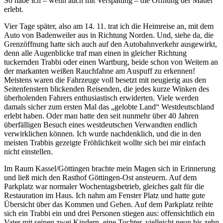
So habe ich – wenn auch mit Verspätung – die Öffnung der Mauer
erlebt.
Vier Tage später, also am 14. 11. trat ich die Heimreise an, mit dem
Auto von Badenweiler aus in Richtung Norden. Und, siehe da, die
Grenzöffnung hatte sich auch auf den Autobahnverkehr ausgewirkt,
denn alle Augenblicke traf man einen in gleicher Richtung
tuckernden Trabbi oder einen Wartburg, beide schon von Weitem an
der markanten weißen Rauchfahne am Auspuff zu erkennen!
Meistens waren die Fahrzeuge voll besetzt mit neugierig aus den
Seitenfenstern blickenden Reisenden, die jedes kurze Winken des
überholenden Fahrers enthusiastisch erwiderten. Viele werden
damals sicher zum ersten Mal das
gelobte Land
Westdeutschland
erlebt haben. Oder man hatte den seit nunmehr über 40 Jahren
überfälligen Besuch eines westdeutschen Verwandten endlich
verwirklichen können. Ich wurde nachdenklich, und die in den
meisten Trabbis gezeigte Fröhlichkeit wollte sich bei mir einfach
nicht einstellen.
Im Raum Kassel/Göttingen brachte mein Magen sich in Erinnerung
und ließ mich den Rasthof Göttingen-Ost ansteuern. Auf dem
Parkplatz war normaler Wochentagsbetrieb, gleiches galt für die
Restauration im Haus. Ich nahm am Fenster Platz und hatte gute
Übersicht über das Kommen und Gehen. Auf dem Parkplatz reihte
sich ein Trabbi ein und drei Personen stiegen aus: offensichtlich ein
Vater mit seinen zwei Kindern, eine Tochter, vielleicht neun bis zehn