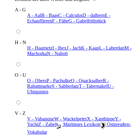
A - G
A - Aal
B - Baas
C - Calculus
D - dalbern
E -
Echauffieren
F - Fähe
G - Gabelfrühstück
H - N
H - Haarnetz
I - Ibex
J - Jach
K - Kaap
L - Laberdan
M -
Machorka
N - Nabob
O - U
O - Obers
P - Pachulke
Q - Quacksalber
R -
Rabattmarke
S - Sabberlatz
T - Tabernakel
U -
Ubiquisten
V - Z
V - Vabanque
W - Wackelpeter
X - Xanthippe
Y -
Yacht
Z - Zabel
️ Maritimes Lexikon
️ Ostpreußen-
Vokabular