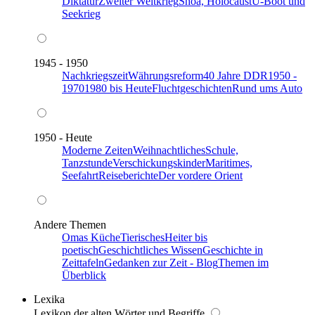
Diktatur
Zweiter Weltkrieg
Shoa, Holocaust
U-Boot und
Seekrieg
1945 - 1950
Nachkriegszeit
Währungsreform
40 Jahre DDR
1950 -
1970
1980 bis Heute
Fluchtgeschichten
Rund ums Auto
1950 - Heute
Moderne Zeiten
Weihnachtliches
Schule,
Tanzstunde
Verschickungskinder
Maritimes,
Seefahrt
Reiseberichte
Der vordere Orient
Andere Themen
Omas Küche
Tierisches
Heiter bis
poetisch
Geschichtliches Wissen
Geschichte in
Zeittafeln
Gedanken zur Zeit - Blog
Themen im
Überblick
Lexika
Lexikon der alten Wörter und Begriffe