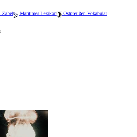
- Zabel
️ Maritimes Lexikon
️ Ostpreußen-Vokabular