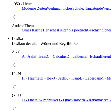
1950 - Heute
Moderne Zeiten
Weihnachtliches
Schule, Tanzstunde
Vers
Andere Themen
Omas Küche
Tierisches
Heiter bis poetisch
Geschichtliche
Lexika
Lexikon der alten Wörter und Begriffe
A - G
A - Aal
B - Baas
C - Calculus
D - dalbern
E - Echauffieren
H - N
H - Haarnetz
I - Ibex
J - Jach
K - Kaap
L - Laberdan
M - M
O - U
O - Obers
P - Pachulke
Q - Quacksalber
R - Rabattmarke
S