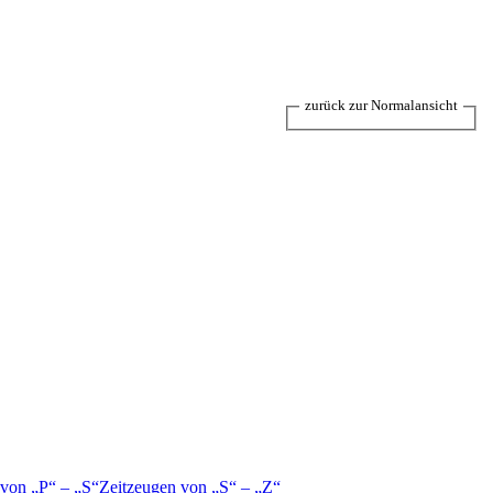
zurück zur Normalansicht
 von
P
–
S
Zeitzeugen von
S
–
Z