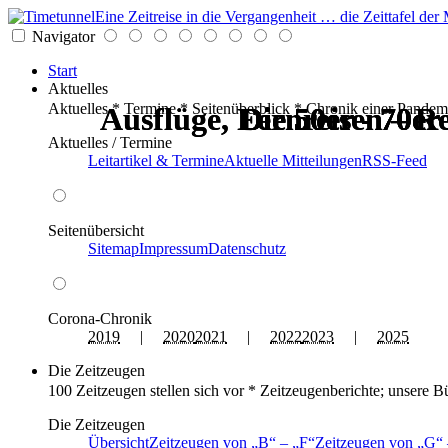
Eine Zeitreise in die Vergangenheit … die Zeittafel d
Navigator
Start
Aktuelles
Aktuelles * Termine * Seitenüberblick * Chronik einer Pandem
Ausflüge, Fernreisen – Re
Ausflüge, Fernreisen – Re
Die 50er - 70er
Die 50er - 70er
Die 50er - 70er
Die 50er - 70er
Aktuelles / Termine
Leitartikel & Termine
Aktuelle Mitteilungen
RSS-Feed
Seitenübersicht
Sitemap
Impressum
Datenschutz
Corona-Chronik
2019
|
2020
2021
|
2022
2023
|
2025
Die Zeitzeugen
100 Zeitzeugen stellen sich vor * Zeitzeugenberichte; unsere B
Die Zeitzeugen
Übersicht
Zeitzeugen von
B
–
F
Zeitzeugen von
G