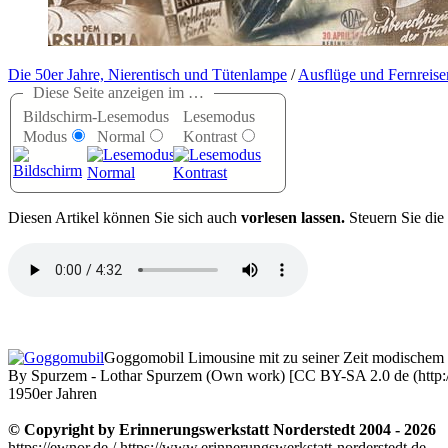
Die 50er Jahre, Nierentisch und Tütenlampe
/
Ausflüge und Fernreise
Diese Seite anzeigen im …
Bildschirm-
Lesemodus
Lesemodus
Modus
Normal
Kontrast
D
iesen Artikel können Sie sich auch
vorlesen lassen.
Steuern Sie die
Goggomobil Limousine mit zu seiner Zeit modischem 
By Spurzem - Lothar Spurzem (Own work) [CC BY-SA 2.0 de (http://
1950er Jahren
© Copyright by Erinnerungswerkstatt Norderstedt 2004 - 2026
https://ewnor.de / https://www.erinnerungswerkstatt-norderstedt.de