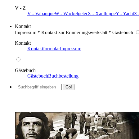
V - Z
V - Vabanque
W - Wackelpeter
X - Xanthippe
Y - Yacht
Z 
Kontakt
Impressum * Kontakt zur Erinnerungswerkstatt * Gästebuch
Kontakt
Kontaktformular
Impressum
Gästebuch
Gästebuch
Buchbestellung