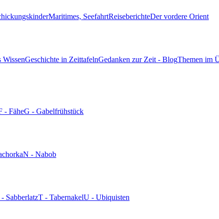
chickungskinder
Maritimes, Seefahrt
Reiseberichte
Der vordere Orient
s Wissen
Geschichte in Zeittafeln
Gedanken zur Zeit - Blog
Themen im Ü
F - Fähe
G - Gabelfrühstück
achorka
N - Nabob
 - Sabberlatz
T - Tabernakel
U - Ubiquisten