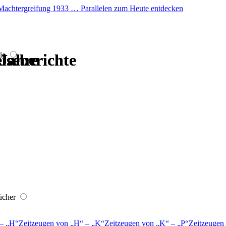
er Machtergreifung 1933 … Parallelen zum Heute entdecken
ie
iseberichte
iseberichte
 Jahre
 Jahre
 Jahre
 Jahre
ücher
–
H
Zeitzeugen von
H
–
K
Zeitzeugen von
K
–
P
Zeitzeugen