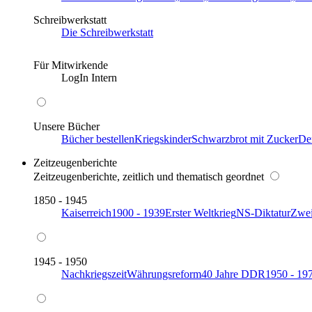
Schreibwerkstatt
Die Schreibwerkstatt
Für Mitwirkende
LogIn Intern
Unsere Bücher
Bücher bestellen
Kriegskinder
Schwarzbrot mit Zucker
De
Zeitzeugenberichte
Zeitzeugenberichte, zeitlich und thematisch geordnet
1850 - 1945
Kaiserreich
1900 - 1939
Erster Weltkrieg
NS-Diktatur
Zwei
1945 - 1950
Nachkriegszeit
Währungsreform
40 Jahre DDR
1950 - 19