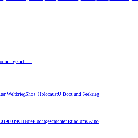
nnoch gelacht…
ter Weltkrieg
Shoa, Holocaust
U-Boot und Seekrieg
70
1980 bis Heute
Fluchtgeschichten
Rund ums Auto