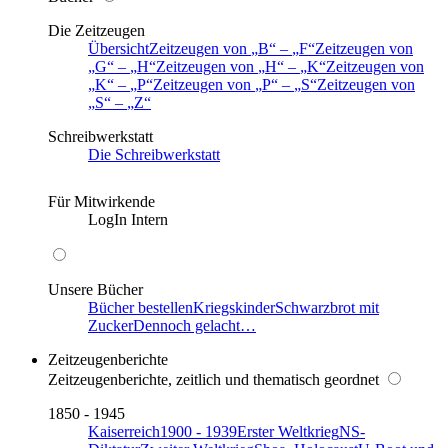
Die Zeitzeugen
Übersicht
Zeitzeugen von
B
–
F
Zeitzeugen von
G
–
H
Zeitzeugen von
H
–
K
Zeitzeugen von
K
–
P
Zeitzeugen von
P
–
S
Zeitzeugen von
S
–
Z
Schreibwerkstatt
Die Schreibwerkstatt
Für Mitwirkende
LogIn Intern
Unsere Bücher
Bücher bestellen
Kriegskinder
Schwarzbrot mit
Zucker
Dennoch gelacht…
Zeitzeugenberichte
Zeitzeugenberichte, zeitlich und thematisch geordnet
1850 - 1945
Kaiserreich
1900 - 1939
Erster Weltkrieg
NS-