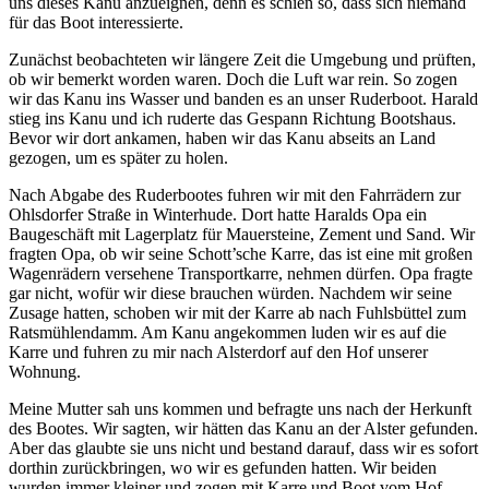
uns dieses Kanu anzueignen, denn es schien so, dass sich niemand
für das Boot interessierte.
Zunächst beobachteten wir längere Zeit die Umgebung und prüften,
ob wir bemerkt worden waren. Doch die Luft war rein. So zogen
wir das Kanu ins Wasser und banden es an unser Ruderboot. Harald
stieg ins Kanu und ich ruderte das Gespann Richtung Bootshaus.
Bevor wir dort ankamen, haben wir das Kanu abseits an Land
gezogen, um es später zu holen.
Nach Abgabe des Ruderbootes fuhren wir mit den Fahrrädern zur
Ohlsdorfer Straße in Winterhude. Dort hatte Haralds Opa ein
Baugeschäft mit Lagerplatz für Mauersteine, Zement und Sand. Wir
fragten Opa, ob wir seine Schott’sche Karre, das ist eine mit großen
Wagenrädern versehene Transportkarre, nehmen dürfen. Opa fragte
gar nicht, wofür wir diese brauchen würden. Nachdem wir seine
Zusage hatten, schoben wir mit der Karre ab nach Fuhlsbüttel zum
Ratsmühlendamm. Am Kanu angekommen luden wir es auf die
Karre und fuhren zu mir nach Alsterdorf auf den Hof unserer
Wohnung.
Meine Mutter sah uns kommen und befragte uns nach der Herkunft
des Bootes. Wir sagten, wir hätten das Kanu an der Alster gefunden.
Aber das glaubte sie uns nicht und bestand darauf, dass wir es sofort
dorthin zurückbringen, wo wir es gefunden hatten. Wir beiden
wurden immer kleiner und zogen mit Karre und Boot vom Hof.