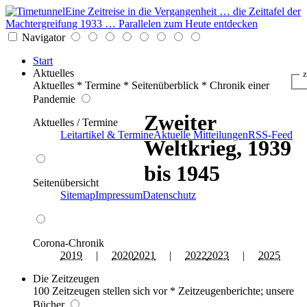
Eine Zeitreise in die Vergangenheit … die Zeittafel der
Machtergreifung 1933 … Parallelen zum Heute entdecken
Navigator
Start
Aktuelles
z
Aktuelles * Termine * Seitenüberblick * Chronik einer
Pandemie
Zweiter
Aktuelles / Termine
Leitartikel & Termine
Aktuelle Mitteilungen
RSS-Feed
Weltkrieg, 1939
bis 1945
Seitenübersicht
Sitemap
Impressum
Datenschutz
Corona-Chronik
2019
|
2020
2021
|
2022
2023
|
2025
Die Zeitzeugen
100 Zeitzeugen stellen sich vor * Zeitzeugenberichte; unsere
Bücher