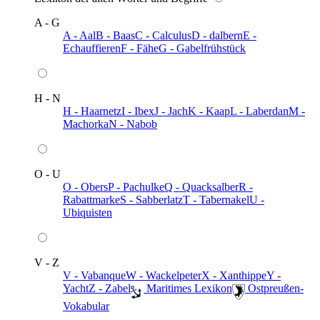
A - G
A - Aal
B - Baas
C - Calculus
D - dalbern
E -
Echauffieren
F - Fähe
G - Gabelfrühstück
H - N
H - Haarnetz
I - Ibex
J - Jach
K - Kaap
L - Laberdan
M -
Machorka
N - Nabob
O - U
O - Obers
P - Pachulke
Q - Quacksalber
R -
Rabattmarke
S - Sabberlatz
T - Tabernakel
U -
Ubiquisten
V - Z
V - Vabanque
W - Wackelpeter
X - Xanthippe
Y -
Yacht
Z - Zabel
️ Maritimes Lexikon
️ Ostpreußen-
Vokabular