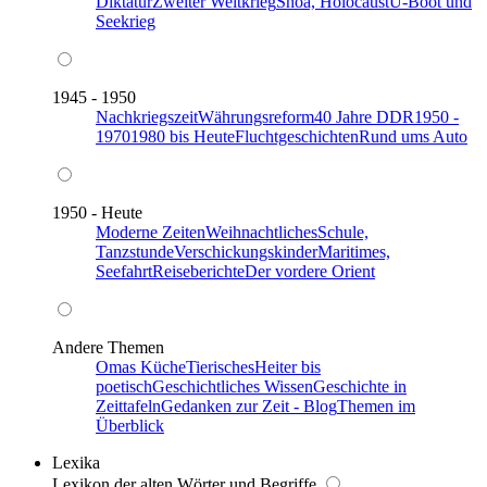
Diktatur
Zweiter Weltkrieg
Shoa, Holocaust
U-Boot und
Seekrieg
1945 - 1950
Nachkriegszeit
Währungsreform
40 Jahre DDR
1950 -
1970
1980 bis Heute
Fluchtgeschichten
Rund ums Auto
1950 - Heute
Moderne Zeiten
Weihnachtliches
Schule,
Tanzstunde
Verschickungskinder
Maritimes,
Seefahrt
Reiseberichte
Der vordere Orient
Andere Themen
Omas Küche
Tierisches
Heiter bis
poetisch
Geschichtliches Wissen
Geschichte in
Zeittafeln
Gedanken zur Zeit - Blog
Themen im
Überblick
Lexika
Lexikon der alten Wörter und Begriffe