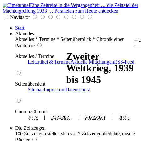
Eine Zeitreise in die Vergangenheit … die Zeittafel der
Machtergreifung 1933 … Parallelen zum Heute entdecken
Navigator
Start
Aktuelles
Aktuelles * Termine * Seitenüberblick * Chronik einer
z
Pandemie
Zweiter
Aktuelles / Termine
Leitartikel & Termine
Aktuelle Mitteilungen
RSS-Feed
Weltkrieg, 1939
bis 1945
Seitenübersicht
Sitemap
Impressum
Datenschutz
Corona-Chronik
2019
|
2020
2021
|
2022
2023
|
2025
Die Zeitzeugen
100 Zeitzeugen stellen sich vor * Zeitzeugenberichte; unsere
Bücher