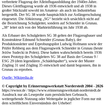
verbreitete Flugzeug der Alleinflugausbildung der 1940er-Jahre.
Dieses Gleitflugzeug wurde ab 1936 entwickelt und ab 1938 in
großer Stückzahl sowohl im Amateur- als auch im Industriebau
hergestellt. Der SG 38 wurde hauptsächlich zur Anfängerschulung
eingesetzt. Die Abkürzung
SG
bezieht sich ursächlich nicht auf
die Bezeichnung Schulgleiter, sondern auf Schneider in Grunau.
38
leitet sich von der Markteinführung im Jahr 1938 ab.
Als Erbauer des Schulgleiters SG 38 gelten der Flugzeugbauer und
Konstrukteur Edmund Schneider (Grunau Baby), der
Produktionsleiter und Erprobungspilot Ludwig Hofmann sowie der
Prüfer Rehberg aus dem Flugzeugwerk Schneider in Grunau (heute
Jeżów Sudecki in Polen). Diese hatten wahrscheinlich bereits 1936
einen Prototyp des Schulgleiters SG 38 auf Basis der Grunau 9 /
ESG 29 (dem legendären
Schädelspalter
), sowie der Muster
Zögling 31 und Zögling 35 entwickelt und damit begonnen, ihn in
Grunau zu erproben.
Quelle: Wikipedia.de
© Copyright by Erinnerungswerkstatt Norderstedt 2004 - 2026
https://ewnor.de / https://www.erinnerungswerkstatt-norderstedt.de
Ausdruck nur als Leseprobe zum persönlichen Gebrauch,
weitergehende Nutzung oder Weitergabe in jeglicher Form nur mit
dem schriftlichem Einverständnis der Urheber!