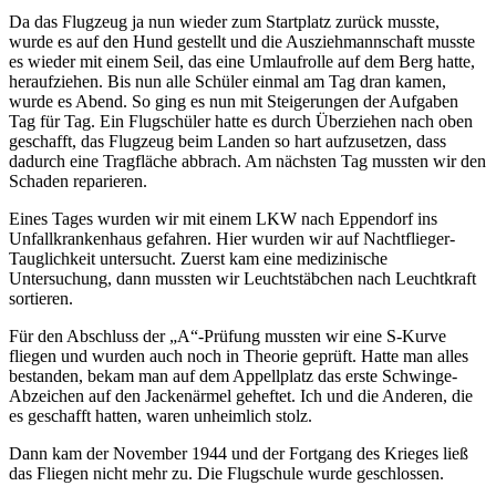
Da das Flugzeug ja nun wieder zum Startplatz zurück musste,
wurde es auf den Hund gestellt und die Ausziehmannschaft musste
es wieder mit einem Seil, das eine Umlaufrolle auf dem Berg hatte,
heraufziehen. Bis nun alle Schüler einmal am Tag dran kamen,
wurde es Abend. So ging es nun mit Steigerungen der Aufgaben
Tag für Tag. Ein Flugschüler hatte es durch Überziehen nach oben
geschafft, das Flugzeug beim Landen so hart aufzusetzen, dass
dadurch eine Tragfläche abbrach. Am nächsten Tag mussten wir den
Schaden reparieren.
Eines Tages wurden wir mit einem LKW nach Eppendorf ins
Unfallkrankenhaus gefahren. Hier wurden wir auf Nachtflieger-
Tauglichkeit untersucht. Zuerst kam eine medizinische
Untersuchung, dann mussten wir Leuchtstäbchen nach Leuchtkraft
sortieren.
Für den Abschluss der
A
-Prüfung mussten wir eine S-Kurve
fliegen und wurden auch noch in Theorie geprüft. Hatte man alles
bestanden, bekam man auf dem Appellplatz das erste Schwinge-
Abzeichen auf den Jackenärmel geheftet. Ich und die Anderen, die
es geschafft hatten, waren unheimlich stolz.
Dann kam der November 1944 und der Fortgang des Krieges ließ
das Fliegen nicht mehr zu. Die Flugschule wurde geschlossen.