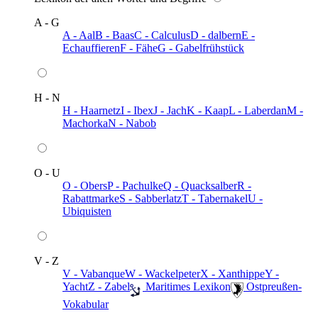
A - G
A - Aal
B - Baas
C - Calculus
D - dalbern
E -
Echauffieren
F - Fähe
G - Gabelfrühstück
H - N
H - Haarnetz
I - Ibex
J - Jach
K - Kaap
L - Laberdan
M -
Machorka
N - Nabob
O - U
O - Obers
P - Pachulke
Q - Quacksalber
R -
Rabattmarke
S - Sabberlatz
T - Tabernakel
U -
Ubiquisten
V - Z
V - Vabanque
W - Wackelpeter
X - Xanthippe
Y -
Yacht
Z - Zabel
️ Maritimes Lexikon
️ Ostpreußen-
Vokabular