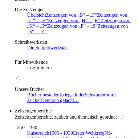
Die Zeitzeugen
Übersicht
Zeitzeugen von
B
–
F
Zeitzeugen von
G
–
H
Zeitzeugen von
H
–
K
Zeitzeugen von
K
–
P
Zeitzeugen von
P
–
S
Zeitzeugen von
S
–
Z
Schreibwerkstatt
Die Schreibwerkstatt
Für Mitwirkende
LogIn Intern
Unsere Bücher
Bücher bestellen
Kriegskinder
Schwarzbrot mit
Zucker
Dennoch gelacht…
Zeitzeugenberichte
Zeitzeugenberichte, zeitlich und thematisch geordnet
1850 - 1945
Kaiserreich
1900 - 1939
Erster Weltkrieg
NS-