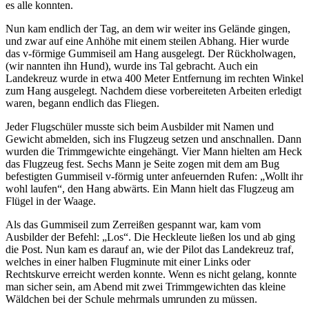
es alle konnten.
Nun kam endlich der Tag, an dem wir weiter ins Gelände gingen,
und zwar auf eine Anhöhe mit einem steilen Abhang. Hier wurde
das v-förmige Gummiseil am Hang ausgelegt. Der Rückholwagen,
(wir nannten ihn Hund), wurde ins Tal gebracht. Auch ein
Landekreuz wurde in etwa 400 Meter Entfernung im rechten Winkel
zum Hang ausgelegt. Nachdem diese vorbereiteten Arbeiten erledigt
waren, begann endlich das Fliegen.
Jeder Flugschüler musste sich beim Ausbilder mit Namen und
Gewicht abmelden, sich ins Flugzeug setzen und anschnallen. Dann
wurden die Trimmgewichte eingehängt. Vier Mann hielten am Heck
das Flugzeug fest. Sechs Mann je Seite zogen mit dem am Bug
befestigten Gummiseil v-förmig unter anfeuernden Rufen:
Wollt ihr
wohl laufen
, den Hang abwärts. Ein Mann hielt das Flugzeug am
Flügel in der Waage.
Als das Gummiseil zum Zerreißen gespannt war, kam vom
Ausbilder der Befehl:
Los
. Die Heckleute ließen los und ab ging
die Post. Nun kam es darauf an, wie der Pilot das Landekreuz traf,
welches in einer halben Flugminute mit einer Links oder
Rechtskurve erreicht werden konnte. Wenn es nicht gelang, konnte
man sicher sein, am Abend mit zwei Trimmgewichten das kleine
Wäldchen bei der Schule mehrmals umrunden zu müssen.