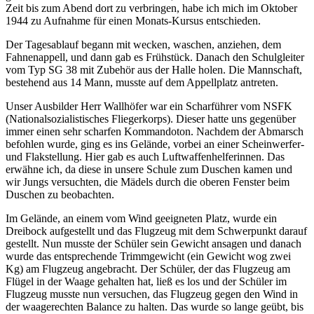
Zeit bis zum Abend dort zu verbringen, habe ich mich im Oktober
1944 zu Aufnahme für einen Monats-Kursus entschieden.
Der Tagesablauf begann mit wecken, waschen, anziehen, dem
Fahnenappell, und dann gab es Frühstück. Danach den Schulgleiter
vom Typ SG 38 mit Zubehör aus der Halle holen. Die Mannschaft,
bestehend aus 14 Mann, musste auf dem Appellplatz antreten.
Unser Ausbilder Herr Wallhöfer war ein Scharführer vom NSFK
(Nationalsozialistisches Fliegerkorps). Dieser hatte uns gegenüber
immer einen sehr scharfen Kommandoton. Nachdem der Abmarsch
befohlen wurde, ging es ins Gelände, vorbei an einer Scheinwerfer-
und Flakstellung. Hier gab es auch Luftwaffenhelferinnen. Das
erwähne ich, da diese in unsere Schule zum Duschen kamen und
wir Jungs versuchten, die Mädels durch die oberen Fenster beim
Duschen zu beobachten.
Im Gelände, an einem vom Wind geeigneten Platz, wurde ein
Dreibock aufgestellt und das Flugzeug mit dem Schwerpunkt darauf
gestellt. Nun musste der Schüler sein Gewicht ansagen und danach
wurde das entsprechende Trimmgewicht (ein Gewicht wog zwei
Kg) am Flugzeug angebracht. Der Schüler, der das Flugzeug am
Flügel in der Waage gehalten hat, ließ es los und der Schüler im
Flugzeug musste nun versuchen, das Flugzeug gegen den Wind in
der waagerechten Balance zu halten. Das wurde so lange geübt, bis