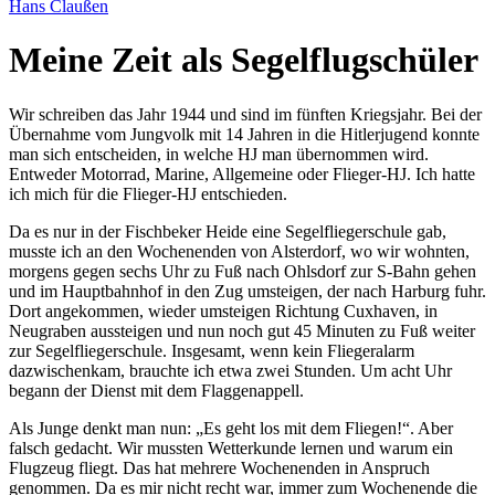
Hans Claußen
Meine Zeit als Segelflugschüler
Wir schreiben das Jahr 1944 und sind im fünften Kriegsjahr. Bei der
Übernahme vom Jungvolk mit 14 Jahren in die Hitlerjugend konnte
man sich entscheiden, in welche HJ man übernommen wird.
Entweder Motorrad, Marine, Allgemeine oder Flieger-HJ. Ich hatte
ich mich für die Flieger-HJ entschieden.
Da es nur in der Fischbeker Heide eine Segelfliegerschule gab,
musste ich an den Wochenenden von Alsterdorf, wo wir wohnten,
morgens gegen sechs Uhr zu Fuß nach Ohlsdorf zur S-Bahn gehen
und im Hauptbahnhof in den Zug umsteigen, der nach Harburg fuhr.
Dort angekommen, wieder umsteigen Richtung Cuxhaven, in
Neugraben aussteigen und nun noch gut 45 Minuten zu Fuß weiter
zur Segelfliegerschule. Insgesamt, wenn kein Fliegeralarm
dazwischenkam, brauchte ich etwa zwei Stunden. Um acht Uhr
begann der Dienst mit dem Flaggenappell.
Als Junge denkt man nun:
Es geht los mit dem Fliegen!
. Aber
falsch gedacht. Wir mussten Wetterkunde lernen und warum ein
Flugzeug fliegt. Das hat mehrere Wochenenden in Anspruch
genommen. Da es mir nicht recht war, immer zum Wochenende die