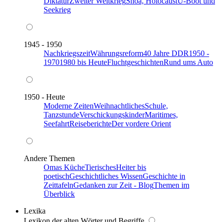
Diktatur
Zweiter Weltkrieg
Shoa, Holocaust
U-Boot und
Seekrieg
1945 - 1950
Nachkriegszeit
Währungsreform
40 Jahre DDR
1950 -
1970
1980 bis Heute
Fluchtgeschichten
Rund ums Auto
1950 - Heute
Moderne Zeiten
Weihnachtliches
Schule,
Tanzstunde
Verschickungskinder
Maritimes,
Seefahrt
Reiseberichte
Der vordere Orient
Andere Themen
Omas Küche
Tierisches
Heiter bis
poetisch
Geschichtliches Wissen
Geschichte in
Zeittafeln
Gedanken zur Zeit - Blog
Themen im
Überblick
Lexika
Lexikon der alten Wörter und Begriffe