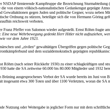
r NSDAP firmierende Kampftruppe die Bezeichnung Sturmabteilung (SA
te die von einem völkisch-nationalistischen Gedankengut geprägte Atm
- und Gewaltaktionen gegen Juden und politische Gegner, wozu neben M
atische Ordnung zu stürzen, beteiligte sich die von Hermann Göring 
aufhin reichsweit verboten.
Franz Pfeffer von Salomon wieder aufgestellt. Ernst Röhm fragte am 30
e:
Eine neue Wehrbewegung gedenkt Herr Hitler nicht aufzuziehen, wenn e
, wie vor dem Jahre 1923.
fmärschen und
zivilen
gewalttätigen Übergriffen gegen politische Geg
 Frontkämpferbund und dem sozialdemokratisch geprägten republikani
st Röhm (nach seiner Rückkehr 1930) zu einer schlagkräftigen und st
30 hatte die SA zeitweise 60.000 bis 80.000 Mitglieder und 1932 bere
h Brüning ausgesprochenes Verbot der SA wurde bereits im Juni von 
it insgesamt etwa 300 Toten und über 1100 Verletzten, woran die SA ma
e Nutzung oder Weitergabe in jeglicher Form nur mit dem schriftlich