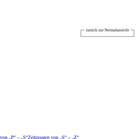
zurück zur Normalansicht
 von
P
–
S
Zeitzeugen von
S
–
Z