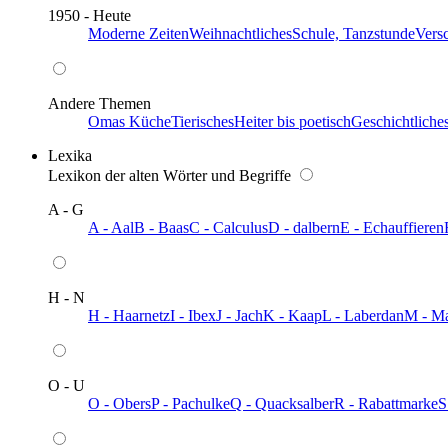
1950 - Heute
Moderne Zeiten
Weihnachtliches
Schule, Tanzstunde
Vers
Andere Themen
Omas Küche
Tierisches
Heiter bis poetisch
Geschichtliche
Lexika
Lexikon der alten Wörter und Begriffe
A - G
A - Aal
B - Baas
C - Calculus
D - dalbern
E - Echauffieren
H - N
H - Haarnetz
I - Ibex
J - Jach
K - Kaap
L - Laberdan
M - M
O - U
O - Obers
P - Pachulke
Q - Quacksalber
R - Rabattmarke
S