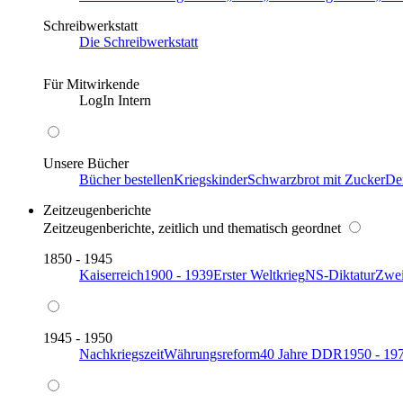
Schreibwerkstatt
Die Schreibwerkstatt
Für Mitwirkende
LogIn Intern
Unsere Bücher
Bücher bestellen
Kriegskinder
Schwarzbrot mit Zucker
De
Zeitzeugenberichte
Zeitzeugenberichte, zeitlich und thematisch geordnet
1850 - 1945
Kaiserreich
1900 - 1939
Erster Weltkrieg
NS-Diktatur
Zwei
1945 - 1950
Nachkriegszeit
Währungsreform
40 Jahre DDR
1950 - 19