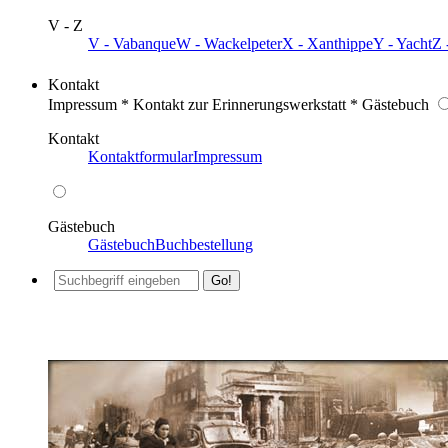
V - Z
V - Vabanque
W - Wackelpeter
X - Xanthippe
Y - Yacht
Z 
Kontakt
Impressum * Kontakt zur Erinnerungswerkstatt * Gästebuch
Kontakt
Kontaktformular
Impressum
Gästebuch
Gästebuch
Buchbestellung