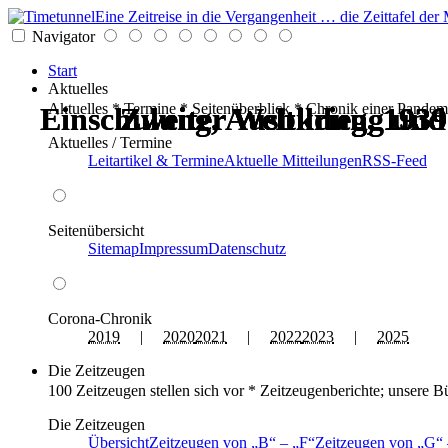
Eine Zeitreise in die Vergangenheit … die Zeittafel d
Navigator
Start
Aktuelles
Aktuelles * Termine * Seitenüberblick * Chronik einer Pandem
Einschulung, Ausbildung und
Einschulung, Ausbildung und
Zweiter Weltkrieg, 1939
Zweiter Weltkrieg, 1939
Zweiter Weltkrieg, 1939
Zweiter Weltkrieg, 1939
Aktuelles / Termine
Leitartikel & Termine
Aktuelle Mitteilungen
RSS-Feed
Seitenübersicht
Sitemap
Impressum
Datenschutz
Corona-Chronik
2019
|
2020
2021
|
2022
2023
|
2025
Die Zeitzeugen
100 Zeitzeugen stellen sich vor * Zeitzeugenberichte; unsere B
Die Zeitzeugen
Übersicht
Zeitzeugen von
B
–
F
Zeitzeugen von
G