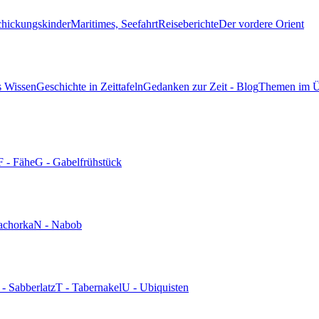
chickungskinder
Maritimes, Seefahrt
Reiseberichte
Der vordere Orient
s Wissen
Geschichte in Zeittafeln
Gedanken zur Zeit - Blog
Themen im Ü
F - Fähe
G - Gabelfrühstück
achorka
N - Nabob
 - Sabberlatz
T - Tabernakel
U - Ubiquisten