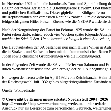
Im November 1921 nahm die harmlos als Turn- und Sportabteilung de
Beginn der zwanziger Jahre die
Ordnungszelle Bayern
. Dort bilde
und politischen Radikalismus. Dieser gipfelte in unzähligen Terror
die Repräsentanten der verhassten Republik zählten. Um die demokr
fehlgeschlagenen Hitler-Putsch. Ebenso wie die NSDAP wurde sie dar
Nach der Neugründung der Partei im Februar 1925 wurde die SA unter 
Partei sehen dürfe, erhielt jedoch vier Wochen später folgende Absag
nachher im Stich ließen. Heute braucht er lediglich einen Saalschutz
Die Hauptaufgaben der SA bestanden nun nach Hitlers Willen in Au
die in Straßen- und Saalschlachten mit dem kommunistischen Roten
Juden sowie christliche Gruppierungen wie die Kolpingjugend.
In der folgenden Zeit wurde die SA von Pfeffer von Salomon und Ern
durch Weltwirtschaftskrise und Wahlerfolge der NSDAP begünstigt. 19
Ein wegen der Terrorwelle im April 1932 vom Reichskanzler Heinric
der Reichstagswahl Juli 1932 gab es bürgerkriegsähnliche Zustände m
Quelle:
ikipedia.de
W
© Copyright by Erinnerungswerkstatt Norderstedt 2004 - 2026
https://ewnor.de / https://www.erinnerungswerkstatt-norderstedt.de
Ausdruck nur als Leseprobe zum persönlichen Gebrauch, weitergehend