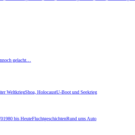
nnoch gelacht…
ter Weltkrieg
Shoa, Holocaust
U-Boot und Seekrieg
70
1980 bis Heute
Fluchtgeschichten
Rund ums Auto