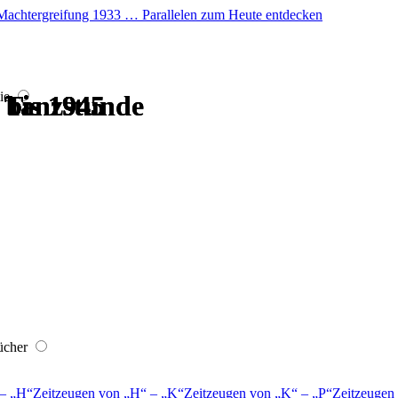
er Machtergreifung 1933 … Parallelen zum Heute entdecken
ie
 Tanzstunde
 Tanzstunde
 bis 1945
 bis 1945
 bis 1945
 bis 1945
ücher
–
H
Zeitzeugen von
H
–
K
Zeitzeugen von
K
–
P
Zeitzeugen