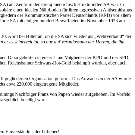
) an. Zentrum der streng hierarchisch strukturierten SA war zu
osphäre einen idealen Nährboden für ihren aggressiven Antisemitismus
itgliedern der Kommunistischen Partei Deutschlands (KPD) vor allem
geführte SA mit einigen hundert Bewaffneten im November 1923 am
. April bei Hitler an, ob die SA sich wieder als
Wehrverband
der
r es seinerzeit tat, so nur auf Veranlassung der Herren, die ihn
ner. Dazu gehörten in erster Linie Mitglieder der KPD und der SPD,
schen Reichsbanner Schwarz-Rot-Gold bekämpft wurden, aber auch
raff gegliederten Organisation geformt. Das Anwachsen der SA wurde
its etwa 220.000 eingetragene Mitglieder.
Brünings Nachfolger Franz von Papen wieder aufgehoben. Im Vorfeld
ßgeblich beteiligt war.
em Einverständnis der Urheber!