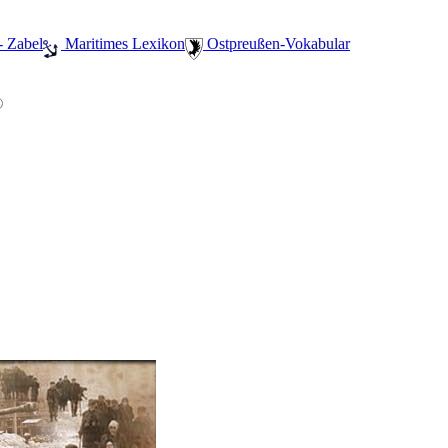
- Zabel
️ Maritimes Lexikon
️ Ostpreußen-Vokabular