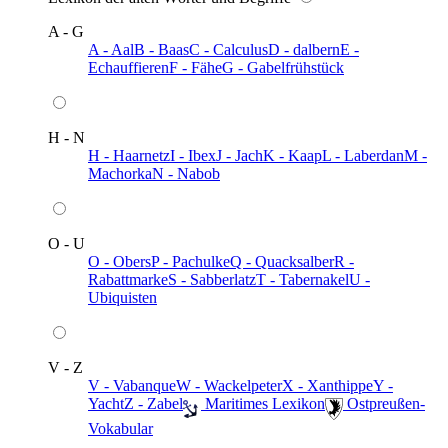
A - G
A - Aal
B - Baas
C - Calculus
D - dalbern
E -
Echauffieren
F - Fähe
G - Gabelfrühstück
H - N
H - Haarnetz
I - Ibex
J - Jach
K - Kaap
L - Laberdan
M -
Machorka
N - Nabob
O - U
O - Obers
P - Pachulke
Q - Quacksalber
R -
Rabattmarke
S - Sabberlatz
T - Tabernakel
U -
Ubiquisten
V - Z
V - Vabanque
W - Wackelpeter
X - Xanthippe
Y -
Yacht
Z - Zabel
️ Maritimes Lexikon
️ Ostpreußen-
Vokabular