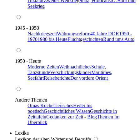
Diktatur
Zweiter Weltkrieg
Shoa, Holocaust
U-Boot und
Seekrieg
1945 - 1950
Nachkriegszeit
Währungsreform
40 Jahre DDR
1950 -
1970
1980 bis Heute
Fluchtgeschichten
Rund ums Auto
1950 - Heute
Moderne Zeiten
Weihnachtliches
Schule,
Tanzstunde
Verschickungskinder
Maritimes,
Seefahrt
Reiseberichte
Der vordere Orient
Andere Themen
Omas Küche
Tierisches
Heiter bis
poetisch
Geschichtliches Wissen
Geschichte in
Zeittafeln
Gedanken zur Zeit - Blog
Themen im
Überblick
Lexika
Lexikon der alten Wörter und Begriffe