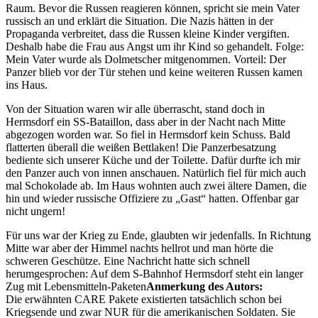
Raum. Bevor die Russen reagieren können, spricht sie mein Vater
russisch an und erklärt die Situation. Die Nazis hätten in der
Propaganda verbreitet, dass die Russen kleine Kinder vergiften.
Deshalb habe die Frau aus Angst um ihr Kind so gehandelt. Folge:
Mein Vater wurde als Dolmetscher mitgenommen. Vorteil: Der
Panzer blieb vor der Tür stehen und keine weiteren Russen kamen
ins Haus.
Von der Situation waren wir alle überrascht, stand doch in
Hermsdorf ein SS-Bataillon, dass aber in der Nacht nach Mitte
abgezogen worden war. So fiel in Hermsdorf kein Schuss. Bald
flatterten überall die weißen Bettlaken! Die Panzerbesatzung
bediente sich unserer Küche und der Toilette. Dafür durfte ich mir
den Panzer auch von innen anschauen. Natürlich fiel für mich auch
mal Schokolade ab. Im Haus wohnten auch zwei ältere Damen, die
hin und wieder russische Offiziere zu
Gast
hatten. Offenbar gar
nicht ungern!
Für uns war der Krieg zu Ende, glaubten wir jedenfalls. In Richtung
Mitte war aber der Himmel nachts hellrot und man hörte die
schweren Geschütze. Eine Nachricht hatte sich schnell
herumgesprochen: Auf dem S-Bahnhof Hermsdorf steht ein langer
Zug mit
Lebensmitteln-Paketen
Anmerkung des Autors:
Die erwähnten CARE Pakete existierten tatsächlich schon bei
Kriegsende und zwar NUR für die amerikanischen Soldaten. Sie