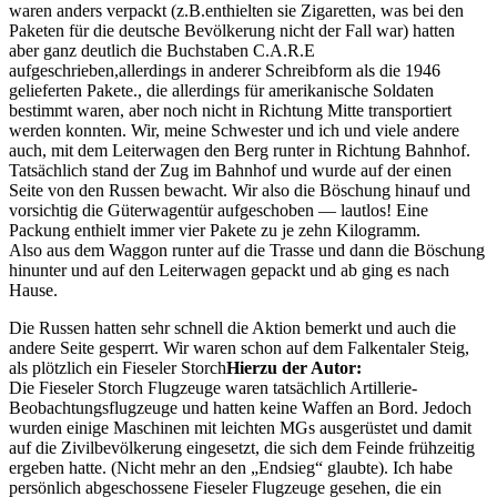
waren anders verpackt (z.B.enthielten sie Zigaretten, was bei den
Paketen für die deutsche Bevölkerung nicht der Fall war) hatten
aber ganz deutlich die Buchstaben C.A.R.E
aufgeschrieben,allerdings in anderer Schreibform als die 1946
gelieferten Pakete.
, die allerdings für amerikanische Soldaten
bestimmt waren, aber noch nicht in Richtung Mitte transportiert
werden konnten. Wir, meine Schwester und ich und viele andere
auch, mit dem Leiterwagen den Berg runter in Richtung Bahnhof.
Tatsächlich stand der Zug im Bahnhof und wurde auf der einen
Seite von den Russen bewacht. Wir also die Böschung hinauf und
vorsichtig die Güterwagentür aufgeschoben — lautlos! Eine
Packung enthielt immer vier Pakete zu je zehn Kilogramm.
Also aus dem Waggon runter auf die Trasse und dann die Böschung
hinunter und auf den Leiterwagen gepackt und ab ging es nach
Hause.
Die Russen hatten sehr schnell die Aktion bemerkt und auch die
andere Seite gesperrt. Wir waren schon auf dem Falkentaler Steig,
als plötzlich ein
Fieseler Storch
Hierzu der Autor:
Die Fieseler Storch Flugzeuge waren tatsächlich Artillerie-
Beobachtungsflugzeuge und hatten keine Waffen an Bord. Jedoch
wurden einige Maschinen mit leichten MGs ausgerüstet und damit
auf die Zivilbevölkerung eingesetzt, die sich dem Feinde frühzeitig
ergeben hatte. (Nicht mehr an den
Endsieg
glaubte). Ich habe
persönlich abgeschossene Fieseler Flugzeuge gesehen, die ein