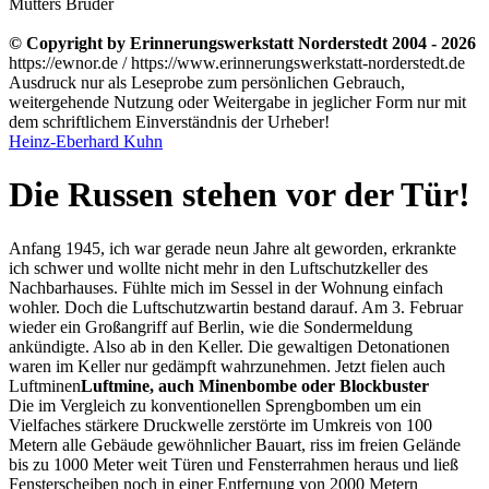
Mutters Bruder
© Copyright by Erinnerungswerkstatt Norderstedt 2004 - 2026
https://ewnor.de / https://www.erinnerungswerkstatt-norderstedt.de
Ausdruck nur als Leseprobe zum persönlichen Gebrauch,
weitergehende Nutzung oder Weitergabe in jeglicher Form nur mit
dem schriftlichem Einverständnis der Urheber!
Heinz-Eberhard Kuhn
Die Russen stehen vor der Tür!
Anfang 1945, ich war gerade neun Jahre alt geworden, erkrankte
ich schwer und wollte nicht mehr in den Luftschutzkeller des
Nachbarhauses. Fühlte mich im Sessel in der Wohnung einfach
wohler. Doch die Luftschutzwartin bestand darauf. Am 3. Februar
wieder ein Großangriff auf Berlin, wie die Sondermeldung
ankündigte. Also ab in den Keller. Die gewaltigen Detonationen
waren im Keller nur gedämpft wahrzunehmen. Jetzt fielen auch
Luftminen
Luftmine, auch Minenbombe oder Blockbuster
Die im Vergleich zu konventionellen Sprengbomben um ein
Vielfaches stärkere Druckwelle zerstörte im Umkreis von 100
Metern alle Gebäude gewöhnlicher Bauart, riss im freien Gelände
bis zu 1000 Meter weit Türen und Fensterrahmen heraus und ließ
Fensterscheiben noch in einer Entfernung von 2000 Metern