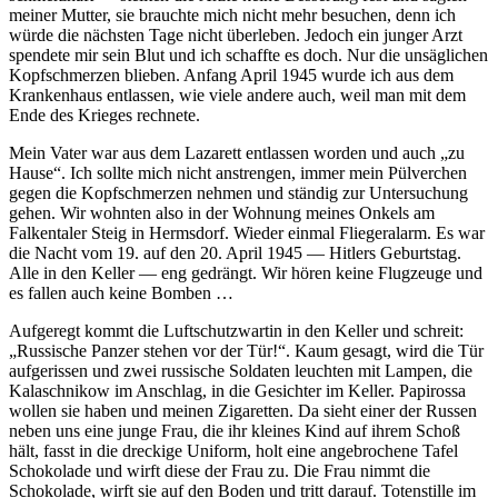
meiner Mutter, sie brauchte mich nicht mehr besuchen, denn ich
würde die nächsten Tage nicht überleben. Jedoch ein junger Arzt
spendete mir sein Blut und ich schaffte es doch. Nur die unsäglichen
Kopfschmerzen blieben. Anfang April 1945 wurde ich aus dem
Krankenhaus entlassen, wie viele andere auch, weil man mit dem
Ende des Krieges rechnete.
Mein Vater war aus dem Lazarett entlassen worden und auch
zu
Hause
. Ich sollte mich nicht anstrengen, immer mein Pülverchen
gegen die Kopfschmerzen nehmen und ständig zur Untersuchung
gehen. Wir wohnten also in der Wohnung meines Onkels am
Falkentaler Steig in Hermsdorf. Wieder einmal Fliegeralarm. Es war
die Nacht vom 19. auf den 20. April 1945 — Hitlers Geburtstag.
Alle in den Keller — eng gedrängt. Wir hören keine Flugzeuge und
es fallen auch keine Bomben …
Aufgeregt kommt die Luftschutzwartin in den Keller und schreit:
Russische Panzer stehen vor der Tür!
. Kaum gesagt, wird die Tür
aufgerissen und zwei russische Soldaten leuchten mit Lampen, die
Kalaschnikow im Anschlag, in die Gesichter im Keller. Papirossa
wollen sie haben und meinen Zigaretten. Da sieht einer der Russen
neben uns eine junge Frau, die ihr kleines Kind auf ihrem Schoß
hält, fasst in die dreckige Uniform, holt eine angebrochene Tafel
Schokolade und wirft diese der Frau zu. Die Frau nimmt die
Schokolade, wirft sie auf den Boden und tritt darauf. Totenstille im