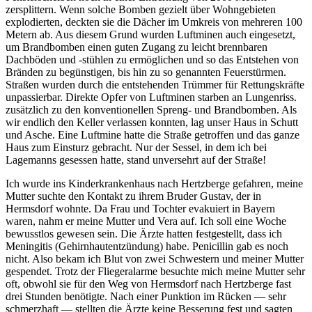
zersplittern. Wenn solche Bomben gezielt über Wohngebieten
explodierten, deckten sie die Dächer im Umkreis von mehreren 100
Metern ab. Aus diesem Grund wurden Luftminen auch eingesetzt,
um Brandbomben einen guten Zugang zu leicht brennbaren
Dachböden und -stühlen zu ermöglichen und so das Entstehen von
Bränden zu begünstigen, bis hin zu so genannten Feuerstürmen.
Straßen wurden durch die entstehenden Trümmer für Rettungskräfte
unpassierbar. Direkte Opfer von Luftminen starben an Lungenriss.
zusätzlich zu den konventionellen Spreng- und Brandbomben. Als
wir endlich den Keller verlassen konnten, lag unser Haus in Schutt
und Asche. Eine Luftmine hatte die Straße getroffen und das ganze
Haus zum Einsturz gebracht. Nur der Sessel, in dem ich bei
Lagemanns gesessen hatte, stand unversehrt auf der Straße!
Ich wurde ins Kinderkrankenhaus nach Hertzberge gefahren, meine
Mutter suchte den Kontakt zu ihrem Bruder Gustav, der in
Hermsdorf wohnte. Da Frau und Tochter evakuiert in Bayern
waren, nahm er meine Mutter und Vera auf. Ich soll eine Woche
bewusstlos gewesen sein. Die Ärzte hatten festgestellt, dass ich
Meningitis (Gehirnhautentzündung) habe. Penicillin gab es noch
nicht. Also bekam ich Blut von zwei Schwestern und meiner Mutter
gespendet. Trotz der Fliegeralarme besuchte mich meine Mutter sehr
oft, obwohl sie für den Weg von Hermsdorf nach Hertzberge fast
drei Stunden benötigte. Nach einer Punktion im Rücken — sehr
schmerzhaft — stellten die Ärzte keine Besserung fest und sagten