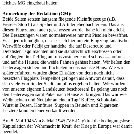
leichtes MG eingebaut hatten.
Anmerkung der Redaktion (GM):
Beide Seiten setzten langsam fliegende Kleinflugzeuge (z.B.
Fieseler Storch) als Späher und Artilleriebeobachter ein. Das aus
diesen Flugzeugen auch geschossen wurde, habe ich nicht erlebt.
Die Besatzungen waren normalerweise nur mit Pistolen bewaffnet.
Es ist jedoch möglich, dass es sich hier um ein Flugzeug fanatischer
Werwölfe oder Feldjäger handelte, die auf Deserteure und
Defätisten Jagd machten und sie standrechtlich erschossen oder
aufhängten.
im Tiefflug auf uns zusteuerte und schoss — auf uns
und auf die Häuser, die weiße Fahnen gehisst hatten. Wir ließen den
Leiterwagen stehen und flüchteten in das nächste Haus. Wie wir
später erfuhren, wurden diese Einsätze von dem noch nicht
besetzten Flugplatz Tempelhof geflogen als Antwort darauf, dass
sich viele Vororte der Stadt kampflos ergeben hatten. Wir wurden
von unseren eigenen Landsleuten beschossen! Es gelang uns noch,
den Leiterwagen samt Paket nach Hause zu bringen. Das war wie
Weihnachten und Neujahr an einem Tag! Kaffee, Schokolade,
Wurst in Dosen, Konfitüre, Suppen in Beuteln und Zigaretten.
Letztere konnten teuer verkauft werden.
Am
8. Mai 1945
Am 8. Mai 1945 (VE-Day) trat die bedingungslose
Kapitulation der Wehrmacht in Kraft, der Krieg in Europa war damit
beendet.