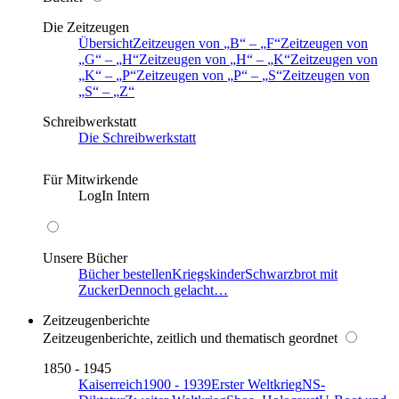
Die Zeitzeugen
Übersicht
Zeitzeugen von
B
–
F
Zeitzeugen von
G
–
H
Zeitzeugen von
H
–
K
Zeitzeugen von
K
–
P
Zeitzeugen von
P
–
S
Zeitzeugen von
S
–
Z
Schreibwerkstatt
Die Schreibwerkstatt
Für Mitwirkende
LogIn Intern
Unsere Bücher
Bücher bestellen
Kriegskinder
Schwarzbrot mit
Zucker
Dennoch gelacht…
Zeitzeugenberichte
Zeitzeugenberichte, zeitlich und thematisch geordnet
1850 - 1945
Kaiserreich
1900 - 1939
Erster Weltkrieg
NS-