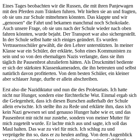
Eines Tages beobachten wir die Russen, die mit ihren Panjewagen
mit den Pferden zum Tränken fuhren. Wir hielten sie an und fragten,
ob sie uns zur Schule mitnehmen könnten. Das klappte und wir
genossen
die Fahrt und bekamen manchmal noch Schokolade.
Auch unsere Frage, ob sie uns nach der Schule wieder nach oben
fahren könnten, wurde bejaht. Der Transport war also sichergestellt.
In der Schule selbst hatte sich einiges geändert. Es wurden
Vertrauensschüler gewählt, die den Lehrer unterstützten. In meiner
Klasse war ein Schüler, der erklärte, Sohn eines Kommunisten zu
sein und so von den ehemaligen Nazis verlangte, dass sie ihm
täglich ihr Pausenbrot abzuliefern hätten. Als Druckmittel bediente
er sich der stärksten Klassenkameraden, die ihn betreuten und selbst
natürlich davon profitierten. Von dem besten Schüler, ein kleiner
aber schlauer Junge, durfte er allein abschreiben.
Erst also die Nazidiktatur und nun die des Proletariats. Ich hatte
nicht nur Hunger, sondern eine fürchterliche Wut. Einmal ergab sich
die Gelegenheit, dass ich diesen Burschen außerhalb der Schule
allein erwischte. Ich stellte ihn zu Rede und erklärte ihm, dass ich
kein Nazi gewesen sei und genauso Hunger habe wie er, und das
Pausenbrot mir nicht nur zustehe, sondern von meiner Mutter für
mich zugeteilt wurde. Er lachte mich aus und sagte, ich soll das
Maul halten. Das war zu viel für mich. Ich schlug zu und
verprügelte ihn so, dass er zu heulen anfing. Von dem Augenblick