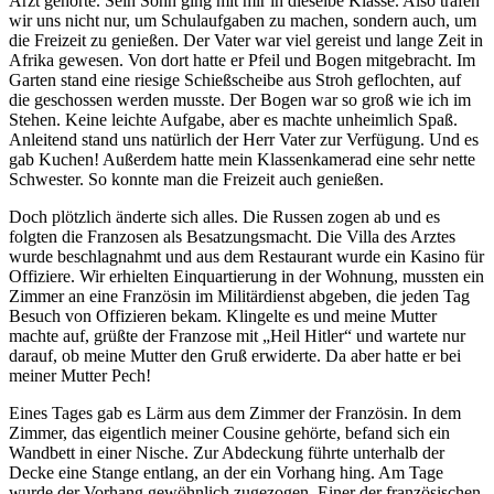
Arzt gehörte. Sein Sohn ging mit mir in dieselbe Klasse. Also trafen
wir uns nicht nur, um Schulaufgaben zu machen, sondern auch, um
die Freizeit zu genießen. Der Vater war viel gereist und lange Zeit in
Afrika gewesen. Von dort hatte er Pfeil und Bogen mitgebracht. Im
Garten stand eine riesige Schießscheibe aus Stroh geflochten, auf
die geschossen werden musste. Der Bogen war so groß wie ich im
Stehen. Keine leichte Aufgabe, aber es machte unheimlich Spaß.
Anleitend stand uns natürlich der Herr Vater zur Verfügung. Und es
gab Kuchen! Außerdem hatte mein Klassenkamerad eine sehr nette
Schwester. So konnte man die Freizeit auch genießen.
Doch plötzlich änderte sich alles. Die Russen zogen ab und es
folgten die Franzosen als Besatzungsmacht. Die Villa des Arztes
wurde beschlagnahmt und aus dem Restaurant wurde ein Kasino für
Offiziere. Wir erhielten Einquartierung in der Wohnung, mussten ein
Zimmer an eine Französin im Militärdienst abgeben, die jeden Tag
Besuch von Offizieren bekam. Klingelte es und meine Mutter
machte auf, grüßte der Franzose mit
Heil Hitler
und wartete nur
darauf, ob meine Mutter den Gruß erwiderte. Da aber hatte er bei
meiner Mutter Pech!
Eines Tages gab es Lärm aus dem Zimmer der Französin. In dem
Zimmer, das eigentlich meiner Cousine gehörte, befand sich ein
Wandbett in einer Nische. Zur Abdeckung führte unterhalb der
Decke eine Stange entlang, an der ein Vorhang hing. Am Tage
wurde der Vorhang gewöhnlich zugezogen. Einer der französischen