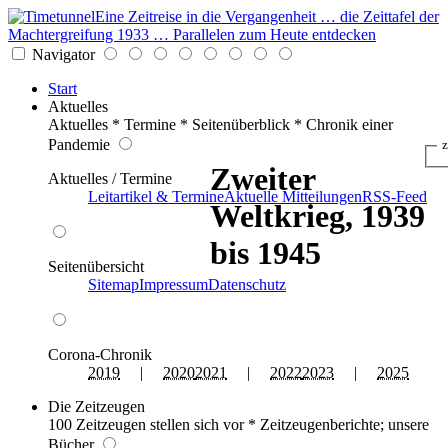
Eine Zeitreise in die Vergangenheit … die Zeittafel der
Machtergreifung 1933 … Parallelen zum Heute entdecken
Navigator
Start
Aktuelles
Aktuelles * Termine * Seitenüberblick * Chronik einer
Pandemie
z
Zweiter
Aktuelles / Termine
Leitartikel & Termine
Aktuelle Mitteilungen
RSS-Feed
Weltkrieg, 1939
bis 1945
Seitenübersicht
Sitemap
Impressum
Datenschutz
Corona-Chronik
2019
|
2020
2021
|
2022
2023
|
2025
Die Zeitzeugen
100 Zeitzeugen stellen sich vor * Zeitzeugenberichte; unsere
Bücher