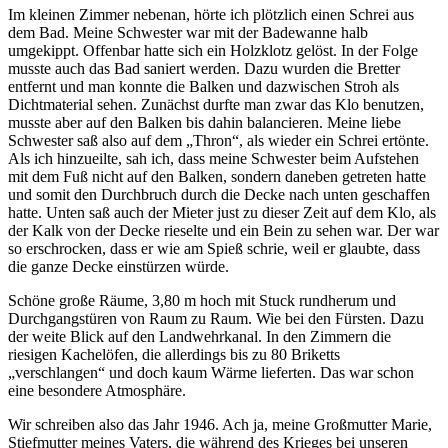
Im kleinen Zimmer nebenan, hörte ich plötzlich einen Schrei aus
dem Bad. Meine Schwester war mit der Badewanne halb
umgekippt. Offenbar hatte sich ein Holzklotz gelöst. In der Folge
musste auch das Bad saniert werden. Dazu wurden die Bretter
entfernt und man konnte die Balken und dazwischen Stroh als
Dichtmaterial sehen. Zunächst durfte man zwar das Klo benutzen,
musste aber auf den Balken bis dahin balancieren. Meine liebe
Schwester saß also auf dem
Thron
, als wieder ein Schrei ertönte.
Als ich hinzueilte, sah ich, dass meine Schwester beim Aufstehen
mit dem Fuß nicht auf den Balken, sondern daneben getreten hatte
und somit den Durchbruch durch die Decke nach unten geschaffen
hatte. Unten saß auch der Mieter just zu dieser Zeit auf dem Klo, als
der Kalk von der Decke rieselte und ein Bein zu sehen war. Der war
so erschrocken, dass er wie am Spieß schrie, weil er glaubte, dass
die ganze Decke einstürzen würde.
Schöne große Räume, 3,80 m hoch mit Stuck rundherum und
Durchgangstüren von Raum zu Raum. Wie bei den Fürsten. Dazu
der weite Blick auf den Landwehrkanal. In den Zimmern die
riesigen Kachelöfen, die allerdings bis zu 80 Briketts
verschlangen
und doch kaum Wärme lieferten. Das war schon
eine besondere Atmosphäre.
Wir schreiben also das Jahr 1946. Ach ja, meine Großmutter Marie,
Stiefmutter meines Vaters, die während des Krieges bei unseren