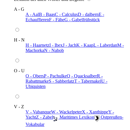
A - G
A - Aal
B - Baas
C - Calculus
D - dalbern
E -
Echauffieren
F - Fähe
G - Gabelfrühstück
H - N
H - Haarnetz
I - Ibex
J - Jach
K - Kaap
L - Laberdan
M -
Machorka
N - Nabob
O - U
O - Obers
P - Pachulke
Q - Quacksalber
R -
Rabattmarke
S - Sabberlatz
T - Tabernakel
U -
Ubiquisten
V - Z
V - Vabanque
W - Wackelpeter
X - Xanthippe
Y -
Yacht
Z - Zabel
️ Maritimes Lexikon
️ Ostpreußen-
Vokabular