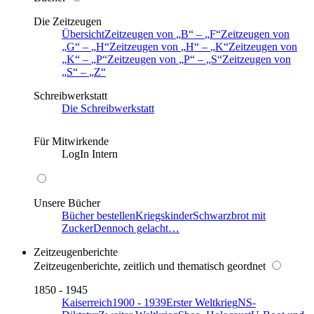
Die Zeitzeugen
Übersicht
Zeitzeugen von
B
–
F
Zeitzeugen von
G
–
H
Zeitzeugen von
H
–
K
Zeitzeugen von
K
–
P
Zeitzeugen von
P
–
S
Zeitzeugen von
S
–
Z
Schreibwerkstatt
Die Schreibwerkstatt
Für Mitwirkende
LogIn Intern
Unsere Bücher
Bücher bestellen
Kriegskinder
Schwarzbrot mit
Zucker
Dennoch gelacht…
Zeitzeugenberichte
Zeitzeugenberichte, zeitlich und thematisch geordnet
1850 - 1945
Kaiserreich
1900 - 1939
Erster Weltkrieg
NS-