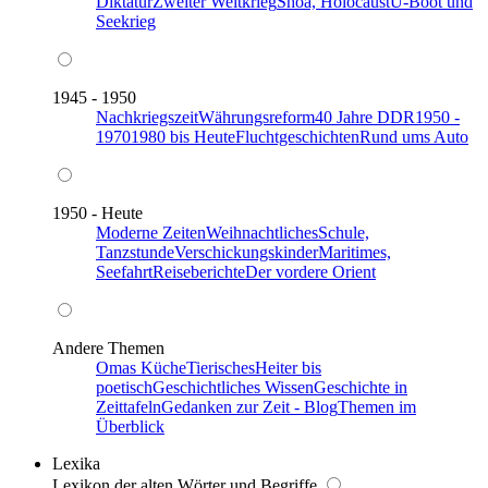
Diktatur
Zweiter Weltkrieg
Shoa, Holocaust
U-Boot und
Seekrieg
1945 - 1950
Nachkriegszeit
Währungsreform
40 Jahre DDR
1950 -
1970
1980 bis Heute
Fluchtgeschichten
Rund ums Auto
1950 - Heute
Moderne Zeiten
Weihnachtliches
Schule,
Tanzstunde
Verschickungskinder
Maritimes,
Seefahrt
Reiseberichte
Der vordere Orient
Andere Themen
Omas Küche
Tierisches
Heiter bis
poetisch
Geschichtliches Wissen
Geschichte in
Zeittafeln
Gedanken zur Zeit - Blog
Themen im
Überblick
Lexika
Lexikon der alten Wörter und Begriffe