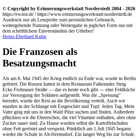
© Copyright by Erinnerungswerkstatt Norderstedt 2004 - 2026
https://ewnor.de / https://www.erinnerungswerkstatt-norderstedt.de
Ausdruck nur als Leseprobe zum persönlichen Gebrauch,
weitergehende Nutzung oder Weitergabe in jeglicher Form nur mit
dem schriftlichem Einverständnis der Urheber!
Heinz-Eberhard Kuhn
Die Franzosen als
Besatzungsmacht
Als am 8. Mai 1945 der Krieg endlich zu Ende war, wurde in Berlin
gefeiert. Die Russen hatten in dem Restaurant Falkentaler Steig
Ecke Frohnauer Straße — das es heute noch gibt — eine Feldküche
zur Versorgung der Soldaten aufgestellt. War die
Speisung
beendet, wurde der Rest an die Bevölkerung verteilt. Auch wir
standen in der Schlange mit Essgeschirr und Topf. Jeden Tag. Mein
Vater ging mit uns in den Wald Pilze suchen und finden. Außerdem
pflückten wir die Ebereschen, die viel Vitamine enthalten, aber ohne
Zucker sauer sind. Zu Hause wurden selbst die Kartoffelschalen
ohne Fett geröstet und verspeist. Pünktlich am 1.Juli 1945 begann
wieder die Schule in Alt-Hermsdorf. Ein langer Weg bis zur Schule.