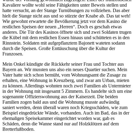
Kavaliere wollte wohl seine Fähigkeiten unter Beweis stellen und
hatte versucht, an der Stange Turnübungen zu vollziehen. Das aber
hielt die Stange nicht aus und so stürzte der Knabe ab. Das tat weh!
Wie gewohnt erwartete die Bevölkerung jetzt vor dem Kasino die
restlichen Speisen der neuen
Herren
. Doch es geschah etwas
anderes. Die Tür des Kasinos öffnete sich und zwei Soldaten trugen
die Kübel mit dem restlichen Essen hinaus und schütteten es in den
Rinnstein. Soldaten mit aufgepflanztem Bajonett wateten sodann
durch die Speisen. Große Enttäuschung über die Kultur der
Franzosen.
Mein Onkel kündigte die Rückkehr seiner Frau und Tochter aus
Bayern an. Wir mussten uns also ein neues Quartier suchen. Mein
Vater hatte sich schon bemüht, vom Wohnungsamt die Zusage zu
erhalten, eine Wohnung in Kreuzberg, und zwar am Urban, mieten
zu können. Allerdings wohnten noch zwei Familien als Untermieter
in der Wohnung mit insgesamt 5 Zimmern. Es handelte sich um eine
sogenannte Offizierswohnung aus der Kaiserzeit. Die beiden
Familien zogen bald aus und die Wohnung musste aufwändig
saniert werden, denn überall waren noch Kriegsschäden, wie zum
Beispiel eingedrückte Wände, vorhanden. Auch im Bad, das in der
ehemaligen Speisekammer eingerichtet worden war, gab es
Schäden, denn die Wanne stand nur auf Holzklötzen auf dem
Bretterfußboden.