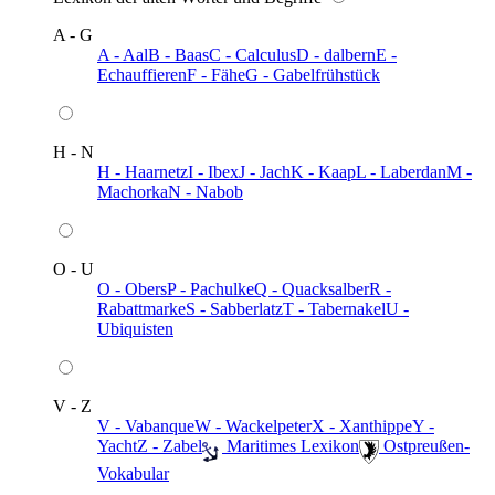
A - G
A - Aal
B - Baas
C - Calculus
D - dalbern
E -
Echauffieren
F - Fähe
G - Gabelfrühstück
H - N
H - Haarnetz
I - Ibex
J - Jach
K - Kaap
L - Laberdan
M -
Machorka
N - Nabob
O - U
O - Obers
P - Pachulke
Q - Quacksalber
R -
Rabattmarke
S - Sabberlatz
T - Tabernakel
U -
Ubiquisten
V - Z
V - Vabanque
W - Wackelpeter
X - Xanthippe
Y -
Yacht
Z - Zabel
️ Maritimes Lexikon
️ Ostpreußen-
Vokabular