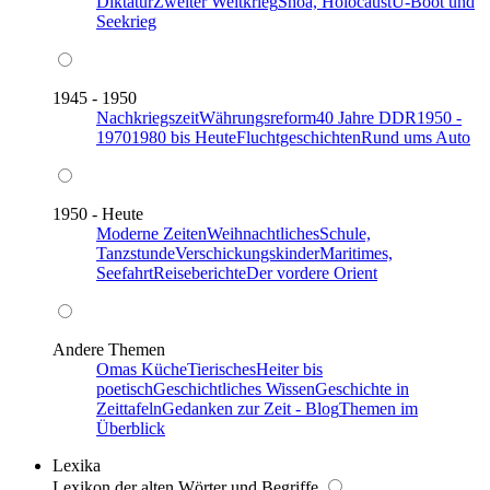
Diktatur
Zweiter Weltkrieg
Shoa, Holocaust
U-Boot und
Seekrieg
1945 - 1950
Nachkriegszeit
Währungsreform
40 Jahre DDR
1950 -
1970
1980 bis Heute
Fluchtgeschichten
Rund ums Auto
1950 - Heute
Moderne Zeiten
Weihnachtliches
Schule,
Tanzstunde
Verschickungskinder
Maritimes,
Seefahrt
Reiseberichte
Der vordere Orient
Andere Themen
Omas Küche
Tierisches
Heiter bis
poetisch
Geschichtliches Wissen
Geschichte in
Zeittafeln
Gedanken zur Zeit - Blog
Themen im
Überblick
Lexika
Lexikon der alten Wörter und Begriffe