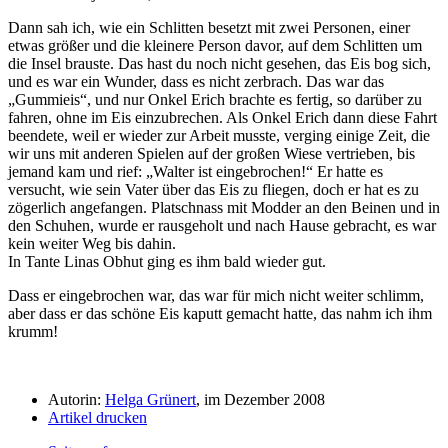
Dann sah ich, wie ein Schlitten besetzt mit zwei Personen, einer
etwas größer und die kleinere Person davor, auf dem Schlitten um
die Insel brauste. Das hast du noch nicht gesehen, das Eis bog sich,
und es war ein Wunder, dass es nicht zerbrach. Das war das
Gummieis
, und nur Onkel Erich brachte es fertig, so darüber zu
fahren, ohne im Eis einzubrechen. Als Onkel Erich dann diese Fahrt
beendete, weil er wieder zur Arbeit musste, verging einige Zeit, die
wir uns mit anderen Spielen auf der großen Wiese vertrieben, bis
jemand kam und rief:
Walter ist eingebrochen!
Er hatte es
versucht, wie sein Vater über das Eis zu fliegen, doch er hat es zu
zögerlich angefangen. Platschnass mit Modder an den Beinen und in
den Schuhen, wurde er rausgeholt und nach Hause gebracht, es war
kein weiter Weg bis dahin.
In Tante Linas Obhut ging es ihm bald wieder gut.
Dass er eingebrochen war, das war für mich nicht weiter schlimm,
aber dass er das schöne Eis kaputt gemacht hatte, das nahm ich ihm
krumm!
Autorin:
Helga Grünert
, im Dezember 2008
Artikel drucken