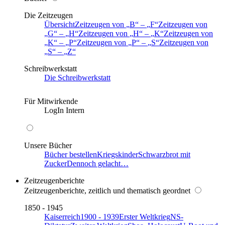
Die Zeitzeugen
Übersicht
Zeitzeugen von
B
–
F
Zeitzeugen von
G
–
H
Zeitzeugen von
H
–
K
Zeitzeugen von
K
–
P
Zeitzeugen von
P
–
S
Zeitzeugen von
S
–
Z
Schreibwerkstatt
Die Schreibwerkstatt
Für Mitwirkende
LogIn Intern
Unsere Bücher
Bücher bestellen
Kriegskinder
Schwarzbrot mit
Zucker
Dennoch gelacht…
Zeitzeugenberichte
Zeitzeugenberichte, zeitlich und thematisch geordnet
1850 - 1945
Kaiserreich
1900 - 1939
Erster Weltkrieg
NS-