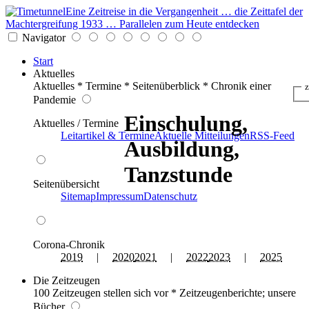
Eine Zeitreise in die Vergangenheit … die Zeittafel der
Machtergreifung 1933 … Parallelen zum Heute entdecken
Navigator
Start
Aktuelles
Aktuelles * Termine * Seitenüberblick * Chronik einer
z
Pandemie
Einschulung,
Aktuelles / Termine
Leitartikel & Termine
Aktuelle Mitteilungen
RSS-Feed
Ausbildung,
Tanzstunde
Seitenübersicht
Sitemap
Impressum
Datenschutz
Corona-Chronik
2019
|
2020
2021
|
2022
2023
|
2025
Die Zeitzeugen
100 Zeitzeugen stellen sich vor * Zeitzeugenberichte; unsere
Bücher