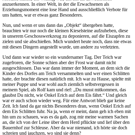
anzuerkennen. In einer Welt, in der die Erwachsenen als
Erziehungsmoment eine lose Hand und ausschließlich Verbote für
uns hatten, war er etwas ganz Besonderes.
Nun, und wenn er uns dann das
Objekt
übergeben hatte,
brauchten wir nur noch die kleinen Kieselsteine aufzuheben, diese
in unserem Geschosswerkzeug zu deponieren, auf die Eiszapfen zu
zielen und sie abschießen. Mich wundert heute noch, dass nie etwas
mit diesen Dingern angestellt wurde, um andere zu verletzten.
Und dann war wieder so ein wundersamer Tag. Der Teich war
zugefroren, die Sonne schien aber der Frost war damit nicht
ausgeschlossen. Das war dann immer der Moment, an dem sich die
Kinder des Dorfes am Teich versammelten und wer einen Schlitten
hatte, der brachte diesen natürlich mit. Ich war zu Hause, spielte mit
meiner Puppe und war wohl auch ziemlich selbstvergessen in
meinem Spiel, als Rolf kam und rief:
Du musst mitkommen, das
glaubst Du nicht, wie Onkel Erich auf dem Eis fährt.
Und gleich
war er auch schon wieder weg. Für eine Antwort blieb gar keine
Zeit. Ich fand da gar nichts Besonderes dran, wenn Onkel Erich auf
dem Eis Schlitten fuhr. Na ja, wenn er meint, dann geh ich eben mit
hin um zu schauen, was es da gab, zog mir meine warmen Sachen
an, die ich von der Leine über dem Herd pflückte und lief über den
Bauernhof zur Schleuse. Aber da war niemand, ich hörte sie doch
schreien und jauchzen, wo sind sie denn?