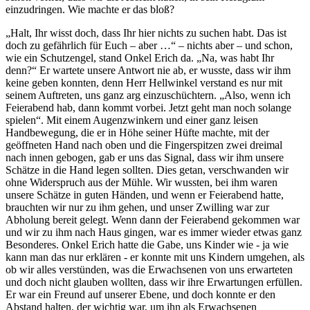
einzudringen. Wie machte er das bloß?
Halt, Ihr wisst doch, dass Ihr hier nichts zu suchen habt. Das ist
doch zu gefährlich für Euch – aber …
– nichts aber – und schon,
wie ein Schutzengel, stand Onkel Erich da.
Na, was habt Ihr
denn?
Er wartete unsere Antwort nie ab, er wusste, dass wir ihm
keine geben konnten, denn Herr Hellwinkel verstand es nur mit
seinem Auftreten, uns ganz arg einzuschüchtern.
Also, wenn ich
Feierabend hab, dann kommt vorbei. Jetzt geht man noch solange
spielen
. Mit einem Augenzwinkern und einer ganz leisen
Handbewegung, die er in Höhe seiner Hüfte machte, mit der
geöffneten Hand nach oben und die Fingerspitzen zwei dreimal
nach innen gebogen, gab er uns das Signal, dass wir ihm unsere
Schätze in die Hand legen sollten. Dies getan, verschwanden wir
ohne Widerspruch aus der Mühle. Wir wussten, bei ihm waren
unsere Schätze in guten Händen, und wenn er Feierabend hatte,
brauchten wir nur zu ihm gehen, und unser Zwilling war zur
Abholung bereit gelegt. Wenn dann der Feierabend gekommen war
und wir zu ihm nach Haus gingen, war es immer wieder etwas ganz
Besonderes. Onkel Erich hatte die Gabe, uns Kinder wie - ja wie
kann man das nur erklären - er konnte mit uns Kindern umgehen, als
ob wir alles verstünden, was die Erwachsenen von uns erwarteten
und doch nicht glauben wollten, dass wir ihre Erwartungen erfüllen.
Er war ein Freund auf unserer Ebene, und doch konnte er den
Abstand halten, der wichtig war, um ihn als Erwachsenen