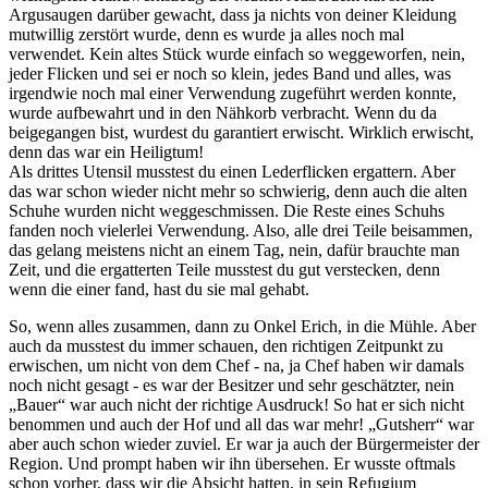
Argusaugen darüber gewacht, dass ja nichts von deiner Kleidung
mutwillig zerstört wurde, denn es wurde ja alles noch mal
verwendet. Kein altes Stück wurde einfach so weggeworfen, nein,
jeder Flicken und sei er noch so klein, jedes Band und alles, was
irgendwie noch mal einer Verwendung zugeführt werden konnte,
wurde aufbewahrt und in den Nähkorb verbracht. Wenn du da
beigegangen bist, wurdest du garantiert erwischt. Wirklich erwischt,
denn das war ein Heiligtum!
Als drittes Utensil musstest du einen Lederflicken ergattern. Aber
das war schon wieder nicht mehr so schwierig, denn auch die alten
Schuhe wurden nicht weggeschmissen. Die Reste eines Schuhs
fanden noch vielerlei Verwendung. Also, alle drei Teile beisammen,
das gelang meistens nicht an einem Tag, nein, dafür brauchte man
Zeit, und die ergatterten Teile musstest du gut verstecken, denn
wenn die einer fand, hast du sie mal gehabt.
So, wenn alles zusammen, dann zu Onkel Erich, in die Mühle. Aber
auch da musstest du immer schauen, den richtigen Zeitpunkt zu
erwischen, um nicht von dem Chef - na, ja Chef haben wir damals
noch nicht gesagt - es war der Besitzer und sehr geschätzter, nein
Bauer
war auch nicht der richtige Ausdruck! So hat er sich nicht
benommen und auch der Hof und all das war mehr!
Gutsherr
war
aber auch schon wieder zuviel. Er war ja auch der Bürgermeister der
Region. Und prompt haben wir ihn übersehen. Er wusste oftmals
schon vorher, dass wir die Absicht hatten, in sein Refugium