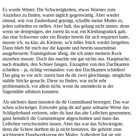
Es wurde Winter. Die Schwierigkeiten, etwas Warmes zum
Anziehen zu finden, waren täglich gegenwärtig. Aber wieder
einmal, wie von Zauberhand geprägt, schaffte meine Mutter es,
jeden zufrieden zu stellen. Aber halt, das gelang nicht immer, denn
wenn sie demjenigen, der zuerst da war, ein Kleidungsstück gab,
das eine Schwester oder ein Bruder bereits für sich requiriert hatte,
musste ich, na klar, als Kleinste, so'n tolles Stück wieder hergeben.
Dann blieb für mich nur die kaputte und bereits tausendmal
ausgebesserte Trainingshose übrig, die ich unter meinem Rock
anziehen musste. Doch das machte mir gar nichts aus. Hauptsache,
nach draußen, den Schnee fangen, Eiszapfen von den Dachkanten
schießen – ja, richtig verstanden: von den Dachkanten schießen!
Das ging so vor sich: zuerst hast du dir zwei gleichlange, möglichst
stabile Stöcke gesucht. Diese zu finden, war nicht sehr
problematisch, vor allem nicht, wenn du unentdeckt in der
Sägemühle stibitzen konntest.
Als nächstes dann musstest du dir Gummiband besorgen. Das war
schon schwieriger. Entweder ging dir auf ganz seltsame Weise das
Schlüpferband verloren, oder du hast das alte Leibchen genommen,
ganz heimlich die Gummistrapse abgeschnitten und dann das
Leibchen verschwinden lassen. Aber das war das Schwierigste,
denn die Schere durftest du ja nicht benutzen, die gehörte zum
wichtigsten Handwerkszeug der Mutter. Außerdem hat sie mit