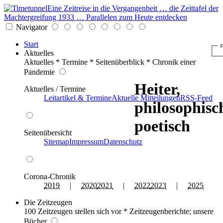
Eine Zeitreise in die Vergangenheit … die Zeittafel der
Machtergreifung 1933 … Parallelen zum Heute entdecken
Navigator
Start
z
Aktuelles
Aktuelles * Termine * Seitenüberblick * Chronik einer
Pandemie
Heiter,
Aktuelles / Termine
Leitartikel & Termine
Aktuelle Mitteilungen
RSS-Feed
philosophisc
poetisch
Seitenübersicht
Sitemap
Impressum
Datenschutz
Corona-Chronik
2019
|
2020
2021
|
2022
2023
|
2025
Die Zeitzeugen
100 Zeitzeugen stellen sich vor * Zeitzeugenberichte; unsere
Bücher