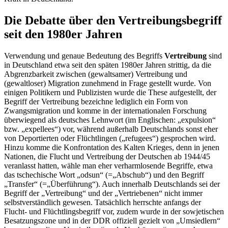
Die Debatte über den Vertreibungsbegriff
seit den 1980er Jahren
Verwendung und genaue Bedeutung des Begriffs
Vertreibung
sind
in Deutschland etwa seit den späten 1980er Jahren strittig, da die
Abgrenzbarkeit zwischen (gewaltsamer) Vertreibung und
(gewaltloser) Migration zunehmend in Frage gestellt wurde. Von
einigen Politikern und Publizisten wurde die These aufgestellt, der
Begriff der Vertreibung bezeichne lediglich ein Form von
Zwangsmigration und komme in der internationalen Forschung
überwiegend als deutsches Lehnwort (im Englischen:
expulsion
bzw.
expellees
) vor, während außerhalb Deutschlands sonst eher
von Deportierten oder Flüchtlingen (
refugees
) gesprochen wird.
Hinzu komme die Konfrontation des Kalten Krieges, denn in jenen
Nationen, die Flucht und Vertreibung der Deutschen ab 1944/45
veranlasst hatten, wähle man eher verharmlosende Begriffe, etwa
das tschechische Wort
odsun
(=
Abschub
) und den Begriff
Transfer
(=
Überführung
). Auch innerhalb Deutschlands sei der
Begriff der
Vertreibung
und der
Vertriebenen
nicht immer
selbstverständlich gewesen. Tatsächlich herrschte anfangs der
Flucht- und Flüchtlingsbegriff vor, zudem wurde in der sowjetischen
Besatzungszone und in der DDR offiziell gezielt von
Umsiedlern