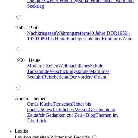
Diktatur
Zweiter Weltkrieg
Shoa, Holocaust
U-Boot und
Seekrieg
1945 - 1950
Nachkriegszeit
Währungsreform
40 Jahre DDR
1950 -
1970
1980 bis Heute
Fluchtgeschichten
Rund ums Auto
1950 - Heute
Moderne Zeiten
Weihnachtliches
Schule,
Tanzstunde
Verschickungskinder
Maritimes,
Seefahrt
Reiseberichte
Der vordere Orient
Andere Themen
Omas Küche
Tierisches
Heiter bis
poetisch
Geschichtliches Wissen
Geschichte in
Zeittafeln
Gedanken zur Zeit - Blog
Themen im
Überblick
Lexika
Lexikon der alten Wörter und Begriffe