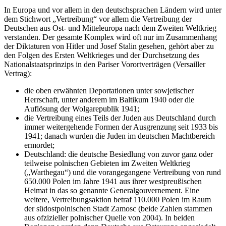
In Europa und vor allem in den deutschsprachen Ländern wird unter
dem Stichwort
Vertreibung
vor allem die Vertreibung der
Deutschen aus Ost- und Mitteleuropa nach dem Zweiten Weltkrieg
verstanden. Der gesamte Komplex wird oft nur im Zusammenhang
der Diktaturen von Hitler und Josef Stalin gesehen, gehört aber zu
den Folgen des Ersten Weltkrieges und der Durchsetzung des
Nationalstaatsprinzips in den Pariser Vorortverträgen (Versailler
Vertrag):
die oben erwähnten Deportationen unter sowjetischer
Herrschaft, unter anderem im Baltikum 1940 oder die
Auflösung der Wolgarepublik 1941;
die Vertreibung eines Teils der Juden aus Deutschland durch
immer weitergehende Formen der Ausgrenzung seit 1933 bis
1941; danach wurden die Juden im deutschen Machtbereich
ermordet;
Deutschland: die deutsche Besiedlung von zuvor ganz oder
teilweise polnischen Gebieten im Zweiten Weltkrieg
(
Warthegau
) und die vorangegangene Vertreibung von rund
650.000 Polen im Jahre 1941 aus ihrer westpreußischen
Heimat in das so genannte Generalgouvernement. Eine
weitere, Vertreibungsaktion betraf 110.000 Polen im Raum
der südostpolnischen Stadt Zamosc (beide Zahlen stammen
aus ofzizieller polnischer Quelle von 2004). In beiden