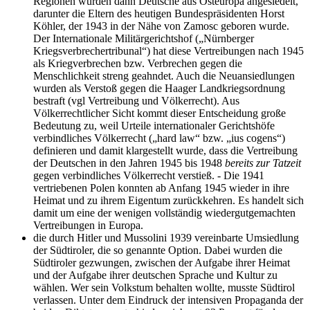
Regionen wurden dann Deutsche aus Osteuropa angesiedelt,
darunter die Eltern des heutigen Bundespräsidenten Horst
Köhler, der 1943 in der Nähe von Zamosc geboren wurde.
Der Internationale Militärgerichtshof (
Nürnberger
Kriegsverbrechertribunal
) hat diese Vertreibungen nach 1945
als Kriegverbrechen bzw. Verbrechen gegen die
Menschlichkeit streng geahndet. Auch die Neuansiedlungen
wurden als Verstoß gegen die Haager Landkriegsordnung
bestraft (vgl Vertreibung und Völkerrecht). Aus
Völkerrechtlicher Sicht kommt dieser Entscheidung große
Bedeutung zu, weil Urteile internationaler Gerichtshöfe
verbindliches Völkerrecht (
hard law
bzw.
ius cogens
)
definieren und damit klargestellt wurde, dass die Vertreibung
der Deutschen in den Jahren 1945 bis 1948
bereits zur Tatzeit
gegen verbindliches Völkerrecht verstieß. - Die 1941
vertriebenen Polen konnten ab Anfang 1945 wieder in ihre
Heimat und zu ihrem Eigentum zurückkehren. Es handelt sich
damit um eine der wenigen vollständig wiedergutgemachten
Vertreibungen in Europa.
die durch Hitler und Mussolini 1939 vereinbarte Umsiedlung
der Südtiroler, die so genannte Option. Dabei wurden die
Südtiroler gezwungen, zwischen der Aufgabe ihrer Heimat
und der Aufgabe ihrer deutschen Sprache und Kultur zu
wählen. Wer sein Volkstum behalten wollte, musste Südtirol
verlassen. Unter dem Eindruck der intensiven Propaganda der