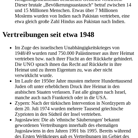
Dieser brutale
Bevölkerungsuastausch
betraf zwischen 14
und 15 Millionen Menschen. Etwas über 7 Millionen
Moslems wurden von Indien nach Pakistan vertrieben, eine
etwa gleich große Zahl Hindus aus Pakistan nach Indien.
Vertreibungen seit etwa 1948
Im Zuge des israelischen Unabhängigkeitskrieges von
1948/49 wurden rund 750.000 Palästinenser aus ihrer Heimat
vertrieben bzw. nach ihrer Flucht an der Rückkehr gehindert.
Die UNO sprach ihnen das Recht auf Rückkehr in ihre
Heimat und zu ihrem Eigentum zu, was aber nicht
verwirklicht wurde.
Im Laufe der 1950er Jahre mussten mehrere Hunderttausend
Juden oft unter erheblichem Druck ihre Heimat in den
arabischen Staaten verlassen. Fast alle gingen nach Israel,
manche auch nach Frankreich oder in die USA.
Zypern: Nach der türkischen Intervention in Nordzypern ab
dem 20. Juli 1974 wurden mehrere Tausend griechische
Zyprioten in den Südteil der Insel vertrieben.
Jugoslawien: Die als 'ethnische Säuberungen' bekannt
gewordenen Vertreibungen innerhalb des ehemaligen
Jugoslawiens in den Jahren 1991 bis 1995. Bereits während
des Ersten Weltkrieges gab es Vertreibungen im Gebiet des