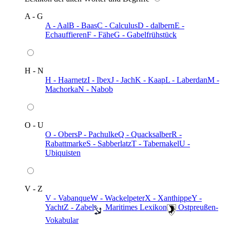
A - G
A - Aal
B - Baas
C - Calculus
D - dalbern
E -
Echauffieren
F - Fähe
G - Gabelfrühstück
H - N
H - Haarnetz
I - Ibex
J - Jach
K - Kaap
L - Laberdan
M -
Machorka
N - Nabob
O - U
O - Obers
P - Pachulke
Q - Quacksalber
R -
Rabattmarke
S - Sabberlatz
T - Tabernakel
U -
Ubiquisten
V - Z
V - Vabanque
W - Wackelpeter
X - Xanthippe
Y -
Yacht
Z - Zabel
️ Maritimes Lexikon
️ Ostpreußen-
Vokabular