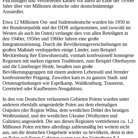
Flüchtlingen und Vertriebenen kamen vor allem ab Ende der 1950er
Jahre über vier Millionen deutsche oder deutschstämmige
Aussiedler.
Etwa 12 Millionen Ost- und Sudetendeutsche wurden bis 1950 in
der Bundesrepublik und der DDR aufgenommen, und (sowohl im
Westen als auch im Osten) verlangte dies von allen Beteiligten in
den 1940er, 1950er und 1960er Jahren eine große
Integrationsleistung. Durch die Bevölkerungsverschiebungen im
großen Maßstab verdoppelten einige Länder, zum Beispiel
Mecklenburg ihre Einwohnerzahl, vormals konfessionell homogene
Regionen mit starken eigenen Traditionen, zum Beispiel Oberbayern
und die Lüneburger Heide, besaßen nun große
Bevölkerungsgruppen mit einem anderen Lebensstil und fremder
konfessioneller Prägung. Zuweilen kam es zu ganzen Stadt- und
Ortsneugründungen wie Espelkamp, Waldkraiburg, Traunreut,
Geretsried oder Kaufbeuren-Neugablonz.
In den von Deutschen verlassenen Gebieten Polens wurden unter
anderem ebenfalls umgesiedelte Polen aus dem ehemaligen
Ostpolen (der Region Wilna, dem westlichen Drittel des heutigen
Weißrussland, und der westlichen Ukraine (Wolhynien und
Galizien) angesiedelt. Die aus diesen Regionen vertriebenen ca. 1,2
Millionen Polen reichten allerdings zahlenmäßig bei weitem nicht
aus, um die deutschen Ostgebiete wieder zu bevölkern, denn in den
an Polen gefallenen Gebieten waren vor der Vertreibung 8,3