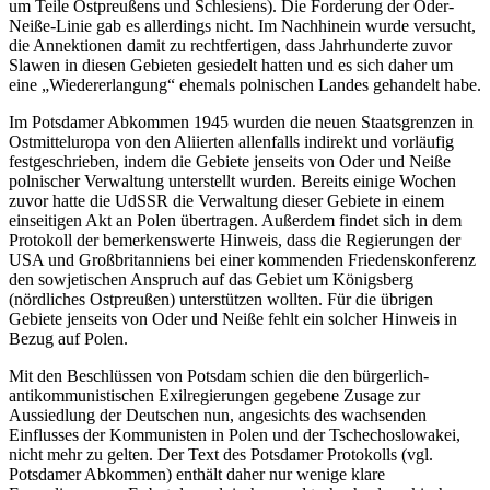
um Teile Ostpreußens und Schlesiens). Die Forderung der Oder-
Neiße-Linie gab es allerdings nicht. Im Nachhinein wurde versucht,
die Annektionen damit zu rechtfertigen, dass Jahrhunderte zuvor
Slawen in diesen Gebieten gesiedelt hatten und es sich daher um
eine
Wiedererlangung
ehemals polnischen Landes gehandelt habe.
Im Potsdamer Abkommen 1945 wurden die neuen Staatsgrenzen in
Ostmitteluropa von den Aliierten allenfalls indirekt und vorläufig
festgeschrieben, indem die Gebiete jenseits von Oder und Neiße
polnischer Verwaltung unterstellt wurden. Bereits einige Wochen
zuvor hatte die UdSSR die Verwaltung dieser Gebiete in einem
einseitigen Akt an Polen übertragen. Außerdem findet sich in dem
Protokoll der bemerkenswerte Hinweis, dass die Regierungen der
USA und Großbritanniens bei einer kommenden Friedenskonferenz
den sowjetischen Anspruch auf das Gebiet um Königsberg
(nördliches Ostpreußen) unterstützen wollten. Für die übrigen
Gebiete jenseits von Oder und Neiße fehlt ein solcher Hinweis in
Bezug auf Polen.
Mit den Beschlüssen von Potsdam schien die den bürgerlich-
antikommunistischen Exilregierungen gegebene Zusage zur
Aussiedlung der Deutschen nun, angesichts des wachsenden
Einflusses der Kommunisten in Polen und der Tschechoslowakei,
nicht mehr zu gelten. Der Text des Potsdamer Protokolls (vgl.
Potsdamer Abkommen) enthält daher nur wenige klare