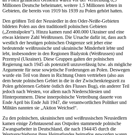
Millionen Deutsche beheimatet, weitere 1,5 Millionen lebten in
Gebieten, die bereits von 1919 bis 1939 zu Polen gehört hatten.
Den größten Teil der Neusiedler in den Oder-Neiße-Gebieten
bildeten Polen aus den traditionell polnischen Gebieten
(
Zentralpolen
). Hinzu kamen rund 400.000 Ukrainer und eine
etwas kleinere Zahl Weißrussen. Die Ursache dafür ist, dass auch
westlich der heutigen polnischen Ostgrenze seit jeher eine
bedeutende weißrussische und ukrainische Minderheit lebte und
lebt, insbesondere in den Regionen Bialystok (Weißrussen) und
Przemysl (Ukrainer). Diese Gruppen galten der polnischen
Regierung nach 1945 als potenziell unzuverlässig bzw. als mögliche
Argumente für neue sowjetische Forderungen an Polen. Deswegen
wurde ein Teil von ihnen in Richtung Osten vertrieben (also aus
dem heute polnischen Gebiet in die in der Zwischenkriegszeit zu
Polen gehörenen Gebiete östlich des Flusses Bug), ein anderer Teil
jedoch nach Westen, vor allem nach Niederschlesien und
Hinterpommern. Diese innerpolnische Vertreibung dauerte von
Ende April bis Ende Juli 1947, die verantwortlichen Politiker und
Militärs nannten sie
Aktion Weichsel
.
Zu den polnischen, ukrainischen und weißrussischen Neusiedlern
kamen einige Zehntausend aus Ostpolen stammende polnische
Zwangsarbeiter in Deutschland, die nach 1944/45 durch die
Westverschiebung ihres Heimatlandes heimatlos geworden waren