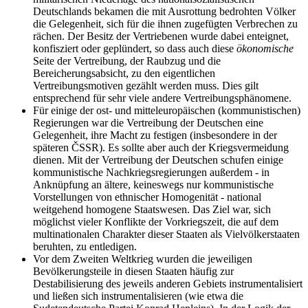
Deutschlands bekamen die mit Ausrottung bedrohten Völker
die Gelegenheit, sich für die ihnen zugefügten Verbrechen zu
rächen. Der Besitz der Vertriebenen wurde dabei enteignet,
konfisziert oder geplündert, so dass auch diese
ökonomische
Seite der Vertreibung, der Raubzug und die
Bereicherungsabsicht, zu den eigentlichen
Vertreibungsmotiven gezählt werden muss. Dies gilt
entsprechend für sehr viele andere Vertreibungsphänomene.
Für einige der ost- und mitteleuropäischen (kommunistischen)
Regierungen war die Vertreibung der Deutschen eine
Gelegenheit, ihre Macht zu festigen (insbesondere in der
späteren ČSSR). Es sollte aber auch der Kriegsvermeidung
dienen. Mit der Vertreibung der Deutschen schufen einige
kommunistische Nachkriegsregierungen außerdem - in
Anknüpfung an ältere, keineswegs nur kommunistische
Vorstellungen von ethnischer Homogenität - national
weitgehend homogene Staatswesen. Das Ziel war, sich
möglichst vieler Konflikte der Vorkriegszeit, die auf dem
multinationalen Charakter dieser Staaten als Vielvölkerstaaten
beruhten, zu entledigen.
Vor dem Zweiten Weltkrieg wurden die jeweiligen
Bevölkerungsteile in diesen Staaten häufig zur
Destabilisierung des jeweils anderen Gebiets instrumentalisiert
und ließen sich instrumentalisieren (wie etwa die