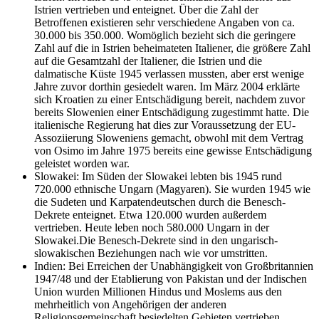
Istrien vertrieben und enteignet. Über die Zahl der
Betroffenen existieren sehr verschiedene Angaben von ca.
30.000 bis 350.000. Womöglich bezieht sich die geringere
Zahl auf die in Istrien beheimateten Italiener, die größere Zahl
auf die Gesamtzahl der Italiener, die Istrien und die
dalmatische Küste 1945 verlassen mussten, aber erst wenige
Jahre zuvor dorthin gesiedelt waren. Im März 2004 erklärte
sich Kroatien zu einer Entschädigung bereit, nachdem zuvor
bereits Slowenien einer Entschädigung zugestimmt hatte. Die
italienische Regierung hat dies zur Voraussetzung der EU-
Assoziierung Sloweniens gemacht, obwohl mit dem Vertrag
von Osimo im Jahre 1975 bereits eine gewisse Entschädigung
geleistet worden war.
Slowakei: Im Süden der Slowakei lebten bis 1945 rund
720.000 ethnische Ungarn (Magyaren). Sie wurden 1945 wie
die Sudeten und Karpatendeutschen durch die Benesch-
Dekrete enteignet. Etwa 120.000 wurden außerdem
vertrieben. Heute leben noch 580.000 Ungarn in der
Slowakei.Die Benesch-Dekrete sind in den ungarisch-
slowakischen Beziehungen nach wie vor umstritten.
Indien: Bei Erreichen der Unabhängigkeit von Großbritannien
1947/48 und der Etablierung von Pakistan und der Indischen
Union wurden Millionen Hindus und Moslems aus den
mehrheitlich von Angehörigen der anderen
Religionsgemeinschaft besiedelten Gebieten vertrieben.