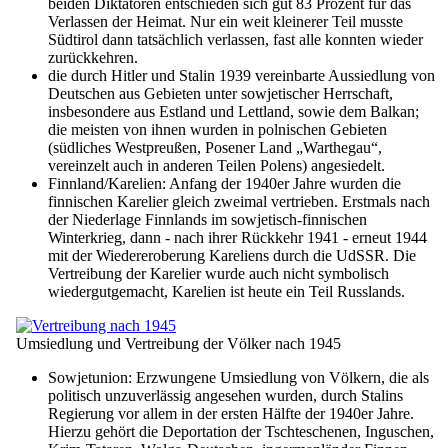
beiden Diktatoren entschieden sich gut 83 Prozent für das
Verlassen der Heimat. Nur ein weit kleinerer Teil musste
Südtirol dann tatsächlich verlassen, fast alle konnten wieder
zurückkehren.
die durch Hitler und Stalin 1939 vereinbarte Aussiedlung von
Deutschen aus Gebieten unter sowjetischer Herrschaft,
insbesondere aus Estland und Lettland, sowie dem Balkan;
die meisten von ihnen wurden in polnischen Gebieten
(südliches Westpreußen, Posener Land
Warthegau
,
vereinzelt auch in anderen Teilen Polens) angesiedelt.
Finnland/Karelien: Anfang der 1940er Jahre wurden die
finnischen Karelier gleich zweimal vertrieben. Erstmals nach
der Niederlage Finnlands im sowjetisch-finnischen
Winterkrieg, dann - nach ihrer Rückkehr 1941 - erneut 1944
mit der Wiedereroberung Kareliens durch die UdSSR. Die
Vertreibung der Karelier wurde auch nicht symbolisch
wiedergutgemacht, Karelien ist heute ein Teil Russlands.
Umsiedlung und Vertreibung der Völker nach 1945
Sowjetunion: Erzwungene Umsiedlung von Völkern, die als
politisch unzuverlässig angesehen wurden, durch Stalins
Regierung vor allem in der ersten Hälfte der 1940er Jahre.
Hierzu gehört die Deportation der Tschteschenen, Inguschen,