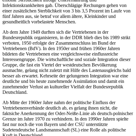
Infektionskrankheiten gab. Überschlägige Rechungen gehen von
einer zusätzlichen Sterblichkeit von 3 bis 3,5 Prozent im Laufe von
fünf Jahren aus, sie betraf vor allem ältere, Kleinkinder und
gesundheitlich vorbelastete Menschen.
Ab dem Jahre 1949 durften sich die Vertriebenen in der
Bundesrepublik organisieren, in der DDR blieb dies bis 1989 strikt
verboten, 1950 erfolgte der Zusammenschluss im Bund der
Vertriebenen (BdV). In den 1950er und frühen 1960er Jahren
bildeten die Vertriebenen eine vergleichsweise einflussreiche
Interessengruppe. Die wirtschaftliche und soziale Integration dieser
Gruppe, die fast ein Viertel der westdeutschen Bevölkerung
ausmachte, gelang nicht zuletzt mit Hilfe des Lastenausgleichs bald
besser als erwartet. Kehrseite der gelungenen Integration war eine
deutliche und bis heute zunehmende Assimilation und damit ein
zunehmender Verlust an kultureller Vielfalt der Bundesrepublik
Deutschland.
Ab Mitte der 1960er Jahre nahm der politische Einfluss der
Vertriebenenverbände deutlich ab, es gelang ihnen nicht, die
faktsiche Anerkennung der Oder-Neiße-Linie als deutsch-polnischer
Grenze im Jahre 1970 zu verhindern. In den 1990er Jahren spielte
fast nur noch die von Bayern und der CSU unterstützte
Sudetendeutsche Landsmannschaft (SL) eine Rolle als politische
Kraft in Deutschland.