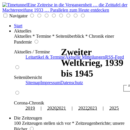
Eine Zeitreise in die Vergangenheit … die Zeittafel der
Machtergreifung 1933 … Parallelen zum Heute entdecken
Navigator
Start
Aktuelles
Aktuelles * Termine * Seitenüberblick * Chronik einer
Pandemie
Zweiter
Aktuelles / Termine
Leitartikel & Termine
Aktuelle Mitteilungen
RSS-Feed
Weltkrieg, 1939
bis 1945
Seitenübersicht
Sitemap
Impressum
Datenschutz
z
Corona-Chronik
2019
|
2020
2021
|
2022
2023
|
2025
Die Zeitzeugen
100 Zeitzeugen stellen sich vor * Zeitzeugenberichte; unsere
Bücher