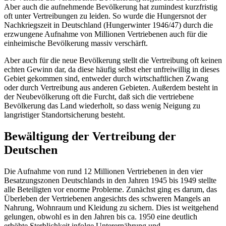
Aber auch die aufnehmende Bevölkerung hat zumindest kurzfristig
oft unter Vertreibungen zu leiden. So wurde die Hungersnot der
Nachkriegszeit in Deutschland (Hungerwinter 1946/47) durch die
erzwungene Aufnahme von Millionen Vertriebenen auch für die
einheimische Bevölkerung massiv verschärft.
Aber auch für die neue Bevölkerung stellt die Vertreibung oft keinen
echten Gewinn dar, da diese häufig selbst eher unfreiwillig in dieses
Gebiet gekommen sind, entweder durch wirtschaftlichen Zwang
oder durch Vertreibung aus anderen Gebieten. Außerdem besteht in
der Neubevölkerung oft die Furcht, daß sich die vertriebene
Bevölkerung das Land wiederholt, so dass wenig Neigung zu
langristiger Standortsicherung besteht.
Bewältigung der Vertreibung der
Deutschen
Die Aufnahme von rund 12 Millionen Vertriebenen in den vier
Besatzungszonen Deutschlands in den Jahren 1945 bis 1949 stellte
alle Beteiligten vor enorme Probleme. Zunächst ging es darum, das
Überleben der Vertriebenen angesichts des schweren Mangels an
Nahrung, Wohnraum und Kleidung zu sichern. Dies ist weitgehend
gelungen, obwohl es in den Jahren bis ca. 1950 eine deutlich
erhöhte Sterblichkeit infolge Unterernährung und