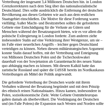
Vertreibung der insgesamt 3,4 Millionen Deutschen hin.
in London
Grenzkorrekturen nach dem Sieg über das nationalsozialistische
Deutschland. Dies sollte ausdrücklich die Entfernung der deutschen
Bevölkerung aus diesen Gebieten wie auch aus dem restlichen
Staatsgebiet einschließen. Die Motive für diese Forderung waren
vielfältig: Außer Macht- und Besitzstreben sollten die geforderten
Gebiete eine Entschädigung für die Verluste an Gütern und
Menschen während der Besatzungszeit bieten, wie es vor allem die
polnische Exilregierung in London forderte. Zum anderen zielte
insbesondere Stalin auf eine Verkürzung ihrer Westgrenze, um sie –
im Falle einer neuerlichen Angriffs – leichter gegen Deutschland
verteidigen zu können. Neben diesem militärstrategischen Argument
konnte Stalin darauf hoffen, mit der Vertreibung und Enteignung
von Millionen Deutschen Polen und die Tschechoslowakei
dauerhaft von der Sowjetunion als Garantiemacht des neuen Status
quo abhängig machen zu können. Mit diesem Kalkül hatte das
zaristische Russland und später die UdSSR bereits im Nordkaukasus
Vertreibungen als Mittel der Politik angewandt.
Die geforderte Vertreibung der Deutschen wurde mit ihrem
Verhalten während der Besatzung begründet und mit dem Prinzip
des ethnisch reinen Nationalstaates. Hinzu kamen, insbesondere in
Polen, sozioökonomische Ziele. Weite Gebiete Ostmitteleuropas
galten damals als überbevölkert. Die Verdrängung der Deutschen
und (im Falle Polens) die Expansion nach Westen und Norden sollte