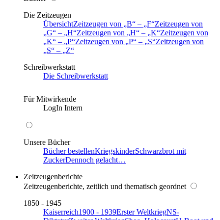
Die Zeitzeugen
Übersicht
Zeitzeugen von
B
–
F
Zeitzeugen von
G
–
H
Zeitzeugen von
H
–
K
Zeitzeugen von
K
–
P
Zeitzeugen von
P
–
S
Zeitzeugen von
S
–
Z
Schreibwerkstatt
Die Schreibwerkstatt
Für Mitwirkende
LogIn Intern
Unsere Bücher
Bücher bestellen
Kriegskinder
Schwarzbrot mit
Zucker
Dennoch gelacht…
Zeitzeugenberichte
Zeitzeugenberichte, zeitlich und thematisch geordnet
1850 - 1945
Kaiserreich
1900 - 1939
Erster Weltkrieg
NS-