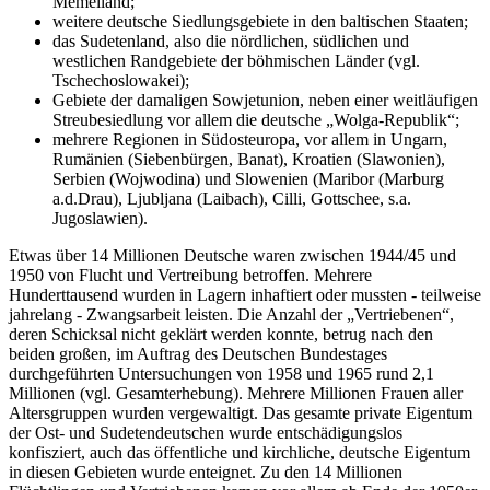
Memelland;
weitere deutsche Siedlungsgebiete in den baltischen Staaten;
das Sudetenland, also die nördlichen, südlichen und
westlichen Randgebiete der böhmischen Länder (vgl.
Tschechoslowakei);
Gebiete der damaligen Sowjetunion, neben einer weitläufigen
Streubesiedlung vor allem die deutsche
Wolga-Republik
;
mehrere Regionen in Südosteuropa, vor allem in Ungarn,
Rumänien (Siebenbürgen, Banat), Kroatien (Slawonien),
Serbien (Wojwodina) und Slowenien (Maribor (Marburg
a.d.Drau), Ljubljana (Laibach), Cilli, Gottschee, s.a.
Jugoslawien).
Etwas über 14 Millionen Deutsche waren zwischen 1944/45 und
1950 von Flucht und Vertreibung betroffen. Mehrere
Hunderttausend wurden in Lagern inhaftiert oder mussten - teilweise
jahrelang - Zwangsarbeit leisten. Die Anzahl der
Vertriebenen
,
deren Schicksal nicht geklärt werden konnte, betrug nach den
beiden großen, im Auftrag des Deutschen Bundestages
durchgeführten Untersuchungen von 1958 und 1965 rund 2,1
Millionen (vgl. Gesamterhebung). Mehrere Millionen Frauen aller
Altersgruppen wurden vergewaltigt. Das gesamte private Eigentum
der Ost- und Sudetendeutschen wurde entschädigungslos
konfisziert, auch das öffentliche und kirchliche, deutsche Eigentum
in diesen Gebieten wurde enteignet. Zu den 14 Millionen