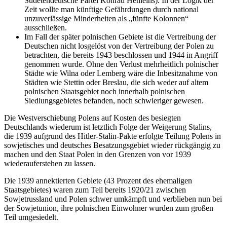
Sudetendeutsche Partei Konrad Henleins). In der Logik der
Zeit wollte man künftige Gefährdungen durch national
unzuverlässige Minderheiten als
fünfte Kolonnen
ausschließen.
Im Fall der später polnischen Gebiete ist die Vertreibung der
Deutschen nicht losgelöst von der Vertreibung der Polen zu
betrachten, die bereits 1943 beschlossen und 1944 in Angriff
genommen wurde. Ohne den Verlust mehrheitlich polnischer
Städte wie Wilna oder Lemberg wäre die Inbesitznahme von
Städten wie Stettin oder Breslau, die sich weder auf altem
polnischen Staatsgebiet noch innerhalb polnischen
Siedlungsgebietes befanden, noch schwieriger gewesen.
Die Westverschiebung Polens auf Kosten des besiegten
Deutschlands wiederum ist letztlich Folge der Weigerung Stalins,
die 1939 aufgrund des Hitler-Stalin-Pakte erfolgte Teilung Polens in
sowjetisches und deutsches Besatzungsgebiet wieder rückgängig zu
machen und den Staat Polen in den Grenzen von vor 1939
wiederauferstehen zu lassen.
Die 1939 annektierten Gebiete (43 Prozent des ehemaligen
Staatsgebietes) waren zum Teil bereits 1920/21 zwischen
Sowjetrussland und Polen schwer umkämpft und verblieben nun bei
der Sowjetunion, ihre polnischen Einwohner wurden zum großen
Teil umgesiedelt.