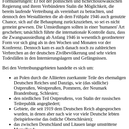
Formulierungen: Er bot der polnischen und tschechoslowakischen
Regierung und ihrem Verbündeten Stalin die Möglichkeit, die
bereits laufende Vertreibung als vereinbart zu betrachten, und
dennoch den Westalliierten die ab dem Frühjahr 1946 auch genutzte
Chance, sich auf die Behauptung zurückzuziehen, so sei es nicht
gemeint gewesen. Die Umsiedlungen sollten in einer 'humanen' Art
geschehen; tatsächlich führte die internationale Kontrolle dazu, dass
die Zwangsaussiedlung ab Anfang 1946 in wesentlich geordneterer
Form vor sich ging als in den Wochen und Monaten vor der
Konferenz. Dennoch kam es auch danach noch zu zahlreichen
Verbrechen an der deutschen Zivilbevölkerung und sehr vielen
Todesfällen in den Internierungslagern und Gefängnissen.
Bei den Vertreibungsgebieten handelte es sich um:
an Polen durch die Alliierten zuerkannte Teile des ehemaligen
Deutschen Reiches und Danzigs, wie (das südliche)
Ostpreußen, Westpreußen, Pommern, der Neumark
Brandenburg, Schlesien;
den nördlichen Teil Ostpreußens, von Stalin der russischen
Teilrepublik angegliedert;
Gebiete, die seit 1919 dem Deutschen Reich abgesprochen
wurden, in denen aber nach wie vor viele Deutsche lebten
(beispielsweise das östliche Oberschlesien);
das zwischen Deutschland und Litauen lange umstrittene