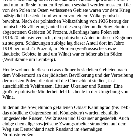
und nun in für sie fremden Regionen sesshaft werden mussten. Die
von den Polen im Osten verlassenen Gebiete waren vor dem Krieg
mäßig dicht besiedelt und wurden von einem Völkergemisch
bewohnt. Nach der polnischen Volkszählung von 1936 betrug der
polnische Bevölkerungsanteil in diesen später an die Sowjetunion
abgetretenen Gebieten 36 Prozent. Allerdings hatte Polen seit
1919/20 intensiv versucht, den polnischen Anteil in diesen Regionen
zu steigern. Schätzungen zufolge lag dieser Anteil dort im Jahre
1918 bei rund 25 Prozent, im Norden (weißrussische sowie
litauische Gebiete in und um Wilna) war er höher als im Süden
(Westukraine um Lemberg).
Heute wohnen in diesen etwas dünner besiedelten Gebieten nach
dem Völkermord an der jüdischen Bevölkerung und der Vertreibung
der meisten Polen, die dort oft die Oberschicht stellten, fast
ausschließlich Weißrussen, Litauer, Ukrainer und Russen. Eine
größere polnische Minderheit lebt bis heute in der Umgebung von
Wilna.
In der an die Sowjetunion gefallenen Oblast Kaliningrad (bis 1945
das nördliche Ostpreußen mit Königsberg) wurden ebenfalls
umgesiedelte Russen, Weißrussen und Ukrainer angesiedelt. Auch
einige ehemalige sowjetische Zwangsarbeiter strandeten auf dem
Weg aus Deutschland nach Russland im ehemaligen
Nordostpreußen.