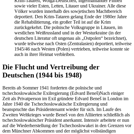
Krim-Tataren, Wolga-Deutschen, ingermanländer Finnen
sowie vieler Esten, Letten, Litauer und Ukrainer. Alle diese
Völker wurden innerhalb des sowjetischen Machtbereich
deportiert. Den Krim-Tataren gelang Ende der 1980er Jahre
die Rehabilitierung, ein großer Teil ist auf die Krim
zurückgekehrt. Die polnische Volksgruppe in Litauen, im
westlichen Weißrussland und in der Westurkraine (in der
deutschen Literatur oft ungenau als
Ostpolen
bezeichnet),
wurde teilweise nach Osten (Zentralasien) deportiert, teilweise
1945/46 nach Westen (Polen) vertrieben, teilweise konnte sie
auch in ihrer Heimat verbleiben.
Die Flucht und Vertreibung der
Deutschen (1944 bis 1948)
Bereits ab Sommer 1941 forderten die polnische und
tschechoslowakische Exilregierung (Edvard Beneš)
Nach einiger
Zeit als Privatperson im Exil gründete Edvard Beneš in London im
Jahre 1940 die Tschechoslowakische Exilregierung und
beanspruchte das Präsidentenamt wieder für sich. Im Laufe des
Zweiten Weltkrieges wurde Beneš von den Alliierten schließlich als
tschechoslowakischer Präsident anerkannt. Intensiv arbeitete er nun
auf die Wiederherstellung der Tschechoslowakei in den Grenzen vor
dem Münchner Abkommen und der möglichst vollständigen