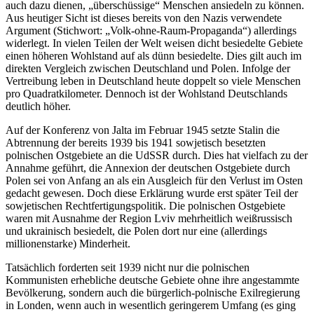
auch dazu dienen,
überschüssige
Menschen ansiedeln zu können.
Aus heutiger Sicht ist dieses bereits von den Nazis verwendete
Argument (Stichwort:
Volk-ohne-Raum-Propaganda
) allerdings
widerlegt. In vielen Teilen der Welt weisen dicht besiedelte Gebiete
einen höheren Wohlstand auf als dünn besiedelte. Dies gilt auch im
direkten Vergleich zwischen Deutschland und Polen. Infolge der
Vertreibung leben in Deutschland heute doppelt so viele Menschen
pro Quadratkilometer. Dennoch ist der Wohlstand Deutschlands
deutlich höher.
Auf der Konferenz von Jalta im Februar 1945 setzte Stalin die
Abtrennung der bereits 1939 bis 1941 sowjetisch besetzten
polnischen Ostgebiete an die UdSSR durch. Dies hat vielfach zu der
Annahme geführt, die Annexion der deutschen Ostgebiete durch
Polen sei von Anfang an als ein Ausgleich für den Verlust im Osten
gedacht gewesen. Doch diese Erklärung wurde erst später Teil der
sowjetischen Rechtfertigungspolitik. Die polnischen Ostgebiete
waren mit Ausnahme der Region Lviv mehrheitlich weißrussisch
und ukrainisch besiedelt, die Polen dort nur eine (allerdings
millionenstarke) Minderheit.
Tatsächlich forderten seit 1939 nicht nur die polnischen
Kommunisten erhebliche deutsche Gebiete ohne ihre angestammte
Bevölkerung, sondern auch die bürgerlich-polnische Exilregierung
in Londen, wenn auch in wesentlich geringerem Umfang (es ging