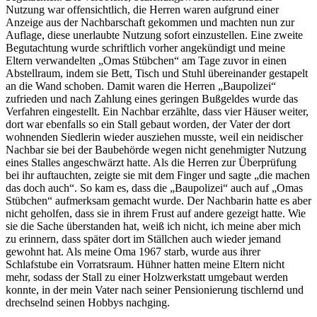
Nutzung war offensichtlich, die Herren waren aufgrund einer
Anzeige aus der Nachbarschaft gekommen und machten nun zur
Auflage, diese unerlaubte Nutzung sofort einzustellen. Eine zweite
Begutachtung wurde schriftlich vorher angekündigt und meine
Eltern verwandelten
Omas Stübchen
am Tage zuvor in einen
Abstellraum, indem sie Bett, Tisch und Stuhl übereinander gestapelt
an die Wand schoben. Damit waren die Herren
Baupolizei
zufrieden und nach Zahlung eines geringen Bußgeldes wurde das
Verfahren eingestellt. Ein Nachbar erzählte, dass vier Häuser weiter,
dort war ebenfalls so ein Stall gebaut worden, der Vater der dort
wohnenden Siedlerin wieder ausziehen musste, weil ein neidischer
Nachbar sie bei der Baubehörde wegen nicht genehmigter Nutzung
eines Stalles angeschwärzt hatte. Als die Herren zur Überprüfung
bei ihr auftauchten, zeigte sie mit dem Finger und sagte
die machen
das doch auch
. So kam es, dass die
Baupolizei
auch auf
Omas
Stübchen
aufmerksam gemacht wurde. Der Nachbarin hatte es aber
nicht geholfen, dass sie in ihrem Frust auf andere gezeigt hatte. Wie
sie die Sache überstanden hat, weiß ich nicht, ich meine aber mich
zu erinnern, dass später dort im Ställchen auch wieder jemand
gewohnt hat. Als meine Oma 1967 starb, wurde aus ihrer
Schlafstube ein Vorratsraum. Hühner hatten meine Eltern nicht
mehr, sodass der Stall zu einer Holzwerkstatt umgebaut werden
konnte, in der mein Vater nach seiner Pensionierung tischlernd und
drechselnd seinen Hobbys nachging.