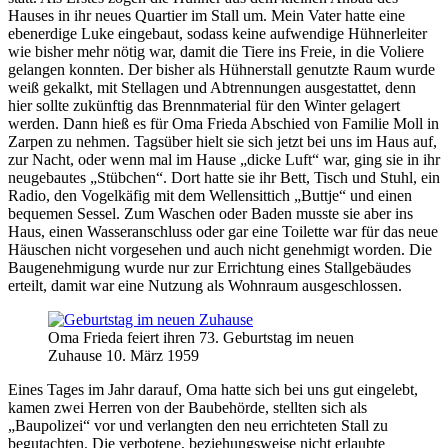
Hauses in ihr neues Quartier im Stall um. Mein Vater hatte eine
ebenerdige Luke eingebaut, sodass keine aufwendige Hühnerleiter
wie bisher mehr nötig war, damit die Tiere ins Freie, in die Voliere
gelangen konnten. Der bisher als Hühnerstall genutzte Raum wurde
weiß gekalkt, mit Stellagen und Abtrennungen ausgestattet, denn
hier sollte zukünftig das Brennmaterial für den Winter gelagert
werden. Dann hieß es für Oma Frieda Abschied von Familie Moll in
Zarpen zu nehmen. Tagsüber hielt sie sich jetzt bei uns im Haus auf,
zur Nacht, oder wenn mal im Hause
dicke Luft
war, ging sie in ihr
neugebautes
Stübchen
. Dort hatte sie ihr Bett, Tisch und Stuhl, ein
Radio, den Vogelkäfig mit dem Wellensittich
Buttje
und einen
bequemen Sessel. Zum Waschen oder Baden musste sie aber ins
Haus, einen Wasseranschluss oder gar eine Toilette war für das neue
Häuschen nicht vorgesehen und auch nicht genehmigt worden. Die
Baugenehmigung wurde nur zur Errichtung eines Stallgebäudes
erteilt, damit war eine Nutzung als Wohnraum ausgeschlossen.
Oma Frieda feiert ihren 73. Geburtstag im neuen
Zuhause 10. März 1959
Eines Tages im Jahr darauf, Oma hatte sich bei uns gut eingelebt,
kamen zwei Herren von der Baubehörde, stellten sich als
Baupolizei
vor und verlangten den neu errichteten Stall zu
begutachten. Die verbotene, beziehungsweise nicht erlaubte