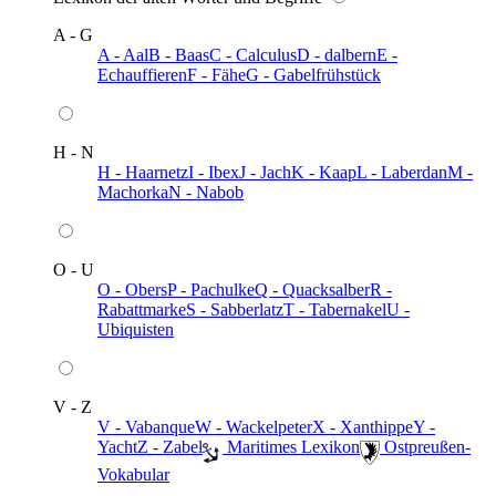
A - G
A - Aal
B - Baas
C - Calculus
D - dalbern
E -
Echauffieren
F - Fähe
G - Gabelfrühstück
H - N
H - Haarnetz
I - Ibex
J - Jach
K - Kaap
L - Laberdan
M -
Machorka
N - Nabob
O - U
O - Obers
P - Pachulke
Q - Quacksalber
R -
Rabattmarke
S - Sabberlatz
T - Tabernakel
U -
Ubiquisten
V - Z
V - Vabanque
W - Wackelpeter
X - Xanthippe
Y -
Yacht
Z - Zabel
️ Maritimes Lexikon
️ Ostpreußen-
Vokabular