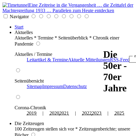
Eine Zeitreise in die Vergangenheit … die Zeittafel der
Machtergreifung 1933 … Parallelen zum Heute entdecken
Navigator
Start
Aktuelles
Aktuelles * Termine * Seitenüberblick * Chronik einer
Pandemie
Die
Aktuelles / Termine
z
Leitartikel & Termine
Aktuelle Mitteilungen
RSS-Feed
50er -
70er
Seitenübersicht
Jahre
Sitemap
Impressum
Datenschutz
Corona-Chronik
2019
|
2020
2021
|
2022
2023
|
2025
Die Zeitzeugen
100 Zeitzeugen stellen sich vor * Zeitzeugenberichte; unsere
Bücher