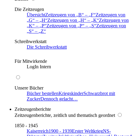
Die Zeitzeugen
Übersicht
Zeitzeugen von
B
–
F
Zeitzeugen von
G
–
H
Zeitzeugen von
H
–
K
Zeitzeugen von
K
–
P
Zeitzeugen von
P
–
S
Zeitzeugen von
S
–
Z
Schreibwerkstatt
Die Schreibwerkstatt
Für Mitwirkende
LogIn Intern
Unsere Bücher
Bücher bestellen
Kriegskinder
Schwarzbrot mit
Zucker
Dennoch gelacht…
Zeitzeugenberichte
Zeitzeugenberichte, zeitlich und thematisch geordnet
1850 - 1945
Kaiserreich
1900 - 1939
Erster Weltkrieg
NS-