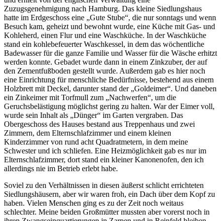
Zuzugsgenehmigung nach Hamburg. Das kleine Siedlungshaus
hatte im Erdgeschoss eine
Gute Stube
, die nur sonntags und wenn
Besuch kam, geheizt und bewohnt wurde, eine Küche mit Gas- und
Kohleherd, einen Flur und eine Waschküche. In der Waschküche
stand ein kohlebefeuerter Waschkessel, in dem das wöchentliche
Badewasser für die ganze Familie und Wasser für die Wäsche erhitzt
werden konnte. Gebadet wurde dann in einem Zinkzuber, der auf
den Zementfußboden gestellt wurde. Außerdem gab es hier noch
eine Einrichtung für menschliche Bedürfnisse, bestehend aus einem
Holzbrett mit Deckel, darunter stand der
Goldeimer
. Und daneben
ein Zinkeimer mit Torfmull zum
Nachwerfen
, um die
Geruchsbelästigung möglichst gering zu halten. War der Eimer voll,
wurde sein Inhalt als
Dünger
im Garten vergraben. Das
Obergeschoss des Hauses bestand aus Treppenhaus und zwei
Zimmern, dem Elternschlafzimmer und einem kleinen
Kinderzimmer von rund acht Quadratmetern, in dem meine
Schwester und ich schliefen. Eine Heizmöglichkeit gab es nur im
Elternschlafzimmer, dort stand ein kleiner Kanonenofen, den ich
allerdings nie im Betrieb erlebt habe.
Soviel zu den Verhältnissen in diesen äußerst schlicht errichteten
Siedlungshäusern, aber wir waren froh, ein Dach über dem Kopf zu
haben. Vielen Menschen ging es zu der Zeit noch weitaus
schlechter. Meine beiden Großmütter mussten aber vorerst noch in
ihren Zwangseinquartierungen in Zarpen und in Reinfeld bleiben,