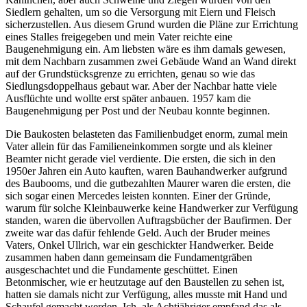
Siedlern gehalten, um so die Versorgung mit Eiern und Fleisch
sicherzustellen. Aus diesem Grund wurden die Pläne zur Errichtung
eines Stalles freigegeben und mein Vater reichte eine
Baugenehmigung ein. Am liebsten wäre es ihm damals gewesen,
mit dem Nachbarn zusammen zwei Gebäude Wand an Wand direkt
auf der Grundstücksgrenze zu errichten, genau so wie das
Siedlungsdoppelhaus gebaut war. Aber der Nachbar hatte viele
Ausflüchte und wollte erst später anbauen. 1957 kam die
Baugenehmigung per Post und der Neubau konnte beginnen.
Die Baukosten belasteten das Familienbudget enorm, zumal mein
Vater allein für das Familieneinkommen sorgte und als kleiner
Beamter nicht gerade viel verdiente. Die ersten, die sich in den
1950er Jahren ein Auto kauften, waren Bauhandwerker aufgrund
des Baubooms, und die gutbezahlten Maurer waren die ersten, die
sich sogar einen Mercedes leisten konnten. Einer der Gründe,
warum für solche Kleinbauwerke keine Handwerker zur Verfügung
standen, waren die übervollen Auftragsbücher der Baufirmen. Der
zweite war das dafür fehlende Geld. Auch der Bruder meines
Vaters, Onkel Ullrich, war ein geschickter Handwerker. Beide
zusammen haben dann gemeinsam die Fundamentgräben
ausgeschachtet und die Fundamente geschüttet. Einen
Betonmischer, wie er heutzutage auf den Baustellen zu sehen ist,
hatten sie damals nicht zur Verfügung, alles musste mit Hand und
Schaufel gemacht werden. Ich, als Achtjähriger empfand das als