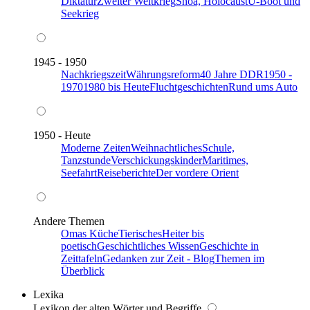
Diktatur
Zweiter Weltkrieg
Shoa, Holocaust
U-Boot und
Seekrieg
1945 - 1950
Nachkriegszeit
Währungsreform
40 Jahre DDR
1950 -
1970
1980 bis Heute
Fluchtgeschichten
Rund ums Auto
1950 - Heute
Moderne Zeiten
Weihnachtliches
Schule,
Tanzstunde
Verschickungskinder
Maritimes,
Seefahrt
Reiseberichte
Der vordere Orient
Andere Themen
Omas Küche
Tierisches
Heiter bis
poetisch
Geschichtliches Wissen
Geschichte in
Zeittafeln
Gedanken zur Zeit - Blog
Themen im
Überblick
Lexika
Lexikon der alten Wörter und Begriffe