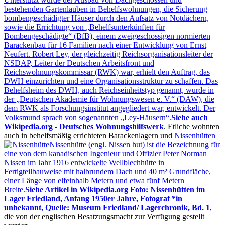
bestehenden Gartenlauben in Behelfswohnungen, die Sicherung
bombengeschädigter Häuser durch den Aufsatz von Notdächern,
sowie die Errichtung von
Behelfsunterkünften für
Bombengeschädigte
(BfB), einem zweigeschossigen normierten
Barackenbau für 16 Familien nach einer Entwicklung von Ernst
Neufert. Robert Ley, der gleichzeitig Reichsorganisationsleiter der
NSDAP, Leiter der Deutschen Arbeitsfront und
Reichswohnungskommissar (RWK) war, erhielt den Auftrag, das
DWH einzurichten und eine Organisationsstruktur zu schaffen. Das
Behelfsheim des DWH, auch Reichseinheitstyp genannt, wurde in
der
Deutschen Akademie für Wohnungswesen e. V.
(DAW), die
dem RWK als Forschungsinstitut angegliedert war, entwickelt. Der
Volksmund sprach von sogenannten
Ley-Häusern
.
Siehe auch
Wikipedia.org - Deutsches Wohnungshilfswerk
. Etliche wohnten
auch in behelfsmäßig errichteten Barackenlagern und
Nissenhütten
Nissenhütte (engl. Nissen hut) ist die Bezeichnung für
eine von dem kanadischen Ingenieur und Offizier Peter Norman
Nissen im Jahr 1916 entwickelte Wellblechhütte in
Fertigteilbauweise mit halbrundem Dach und 40 m² Grundfläche,
einer Länge von elfeinhalb Metern und etwa fünf Metern
Breite.
Siehe Artikel in Wikipedia.org Foto: Nissenhütten im
Lager Friedland, Anfang 1950er Jahre, Fotograf *in
unbekannt, Quelle: Museum Friedland/ Lagerchronik, Bd. 1
,
die von der englischen Besatzungsmacht zur Verfügung gestellt