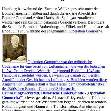
Hamburg hat während des Zweiten Weltkrieges sehr unter den
Bombenangriffen gelitten und durch die erklärte Absicht des
Bomber Command Arthur Harris, die Stadt
auszuradieren
weitgehend sein bis dahin bekanntes Gesicht verloren. Besonders
die Stadtteile Barmbek, Rothenburgsort, Eilbek und Hamm hat es ab
Ende Juli 1943 während der sogenannten
Operation Gomorrha
Operation Gomorrha war der militärische
Codename für eine Serie von Luftangriffen, die von der britischen
Luftwaffe im Zweiten Weltkrieg beginnend Ende Juli 1943 auf
Hamburg ausgeführt wurden. Es waren die damals schwersten
Angriffe in der Geschichte des Luftkrieges. Befohlen wurden diese
Angriffe von Luftmarschall Arthur Harris, dem Oberbefehlshaber
des Britischen Bomber-Command.
Siehe auch:
Erinnerungswerkstatt, Historische Hintergründe -
Operation
Gomorrha
schwer getroffen. Als nach Kriegsende die Trümmer
geräumt wurden und der Wiederaufbau begann, erlebten besonders
Rothenburgsort und Hamm eine Transformation. Aus ehemaligen
Wohngebieten wurden Industrie- und Geschäftsviertel. Wer die