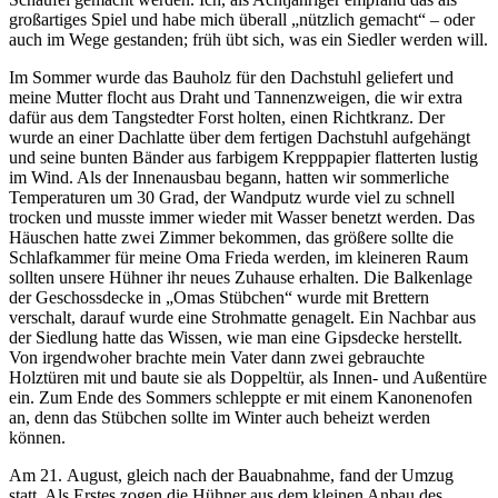
großartiges Spiel und habe mich überall
nützlich gemacht
– oder
auch im Wege gestanden; früh übt sich, was ein Siedler werden will.
Im Sommer wurde das Bauholz für den Dachstuhl geliefert und
meine Mutter flocht aus Draht und Tannenzweigen, die wir extra
dafür aus dem Tangstedter Forst holten, einen Richtkranz. Der
wurde an einer Dachlatte über dem fertigen Dachstuhl aufgehängt
und seine bunten Bänder aus farbigem Krepppapier flatterten lustig
im Wind. Als der Innenausbau begann, hatten wir sommerliche
Temperaturen um 30 Grad, der Wandputz wurde viel zu schnell
trocken und musste immer wieder mit Wasser benetzt werden. Das
Häuschen hatte zwei Zimmer bekommen, das größere sollte die
Schlafkammer für meine Oma Frieda werden, im kleineren Raum
sollten unsere Hühner ihr neues Zuhause erhalten. Die Balkenlage
der Geschossdecke in
Omas Stübchen
wurde mit Brettern
verschalt, darauf wurde eine Strohmatte genagelt. Ein Nachbar aus
der Siedlung hatte das Wissen, wie man eine Gipsdecke herstellt.
Von irgendwoher brachte mein Vater dann zwei gebrauchte
Holztüren mit und baute sie als Doppeltür, als Innen- und Außentüre
ein. Zum Ende des Sommers schleppte er mit einem Kanonenofen
an, denn das Stübchen sollte im Winter auch beheizt werden
können.
Am 21. August, gleich nach der Bauabnahme, fand der Umzug
statt. Als Erstes zogen die Hühner aus dem kleinen Anbau des