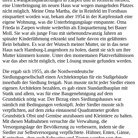
eine Unterbringung im neuen Haus war wegen mangelnden Platzes
nicht möglich. Meine Oma Martha, die in Reinfeld im Forsthaus
einquartiert worden war, bekam aber 1954 in der Karpfenstadt eine
eigene Wohnung, was die Unterbringungslage entspannte. Oma
Frieda in Zarpen wohnte weiterhin als Einquartierung bei Bauer
Moll. Sie war als junge Frau mit siebenundzwanzig Jahren an
spinaler Kinderlähmung erkrankt und hatte davon ein gelähmtes
Bein behalten. Es war der Wunsch meiner Mutter, sie in das neue
Haus nach Hamburg-Langenhorn zu holen, damit sie sich um ihre
Mutter kümmern konnte. Unter den momentanen Platzverhältnissen
war das aber nicht möglich, eine Lösung musste gefunden werden.
Die ergab sich 1955, als die Nordwestdeutsche
Siedlungsgesellschaft einen Architektenplan für ein Stallgebäude
innerhalb der Siedlung freigab. Nun musste nicht jeder Siedler einen
eigenen Architekten bezahlen, es gab einen Standardbauplan mit
Statik und allem, was für eine Baugenehmigung auf dem
Grundstück nötig war. Der Bezug eines Siedlungshauses war
nämlich mit Bedingungen verknüpft. Jeder Siedler musste sich
verpflichten, auf dem zirka eintausend Quadratmeter großen
Grundstück Obst und Gemüse anzubauen und Kleintiere zu halten.
Mit diesen Maßnahmen versuchte die Verwaltung, die
Versorgungslage der Bevölkerung zu verbessern, indem sie die
Siedler zur Selbstversorgung verpflichtete. Hühner, Enten, Gänse,
Kaninchen, aber auch Schweine und Ziegen wurden von den