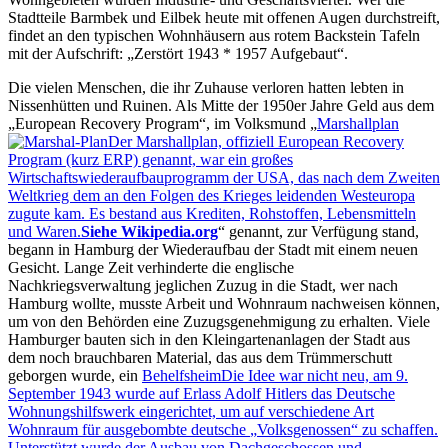
Stadtteile Barmbek und Eilbek heute mit offenen Augen durchstreift,
findet an den typischen Wohnhäusern aus rotem Backstein Tafeln
mit der Aufschrift:
Zerstört 1943 * 1957 Aufgebaut
.
Die vielen Menschen, die ihr Zuhause verloren hatten lebten in
Nissenhütten und Ruinen. Als Mitte der 1950er Jahre Geld aus dem
European Recovery Program
, im Volksmund
Marshallplan
Der Marshallplan, offiziell European Recovery
Program (kurz ERP) genannt, war ein großes
Wirtschaftswiederaufbauprogramm der USA, das nach dem Zweiten
Weltkrieg dem an den Folgen des Krieges leidenden Westeuropa
zugute kam. Es bestand aus Krediten, Rohstoffen, Lebensmitteln
und Waren.
Siehe Wikipedia.org
genannt, zur Verfügung stand,
begann in Hamburg der Wiederaufbau der Stadt mit einem neuen
Gesicht. Lange Zeit verhinderte die englische
Nachkriegsverwaltung jeglichen Zuzug in die Stadt, wer nach
Hamburg wollte, musste Arbeit und Wohnraum nachweisen können,
um von den Behörden eine Zuzugsgenehmigung zu erhalten. Viele
Hamburger bauten sich in den Kleingartenanlagen der Stadt aus
dem noch brauchbaren Material, das aus dem Trümmerschutt
geborgen wurde, ein
Behelfsheim
Die Idee war nicht neu, am 9.
September 1943 wurde auf Erlass Adolf Hitlers das Deutsche
Wohnungshilfswerk eingerichtet, um auf verschiedene Art
Wohnraum für ausgebombte deutsche
Volksgenossen
zu schaffen.
Unterstützt wurde der Ausbau von Dachgeschossen und