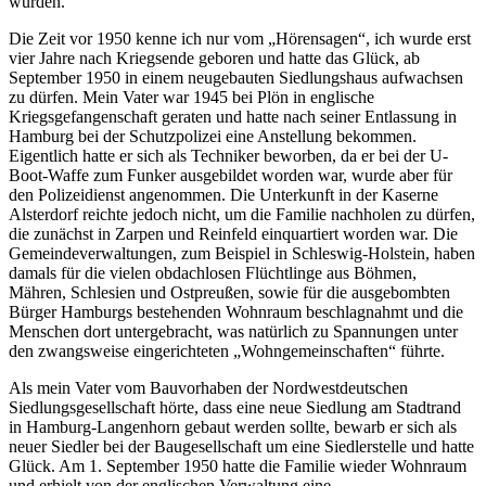
wurden.
Die Zeit vor 1950 kenne ich nur vom
Hörensagen
, ich wurde erst
vier Jahre nach Kriegsende geboren und hatte das Glück, ab
September 1950 in einem neugebauten Siedlungshaus aufwachsen
zu dürfen. Mein Vater war 1945 bei Plön in englische
Kriegsgefangenschaft geraten und hatte nach seiner Entlassung in
Hamburg bei der Schutzpolizei eine Anstellung bekommen.
Eigentlich hatte er sich als Techniker beworben, da er bei der U-
Boot-Waffe zum Funker ausgebildet worden war, wurde aber für
den Polizeidienst angenommen. Die Unterkunft in der Kaserne
Alsterdorf reichte jedoch nicht, um die Familie nachholen zu dürfen,
die zunächst in Zarpen und Reinfeld einquartiert worden war. Die
Gemeindeverwaltungen, zum Beispiel in Schleswig-Holstein, haben
damals für die vielen obdachlosen Flüchtlinge aus Böhmen,
Mähren, Schlesien und Ostpreußen, sowie für die ausgebombten
Bürger Hamburgs bestehenden Wohnraum beschlagnahmt und die
Menschen dort untergebracht, was natürlich zu Spannungen unter
den zwangsweise eingerichteten
Wohngemeinschaften
führte.
Als mein Vater vom Bauvorhaben der Nordwestdeutschen
Siedlungsgesellschaft hörte, dass eine neue Siedlung am Stadtrand
in Hamburg-Langenhorn gebaut werden sollte, bewarb er sich als
neuer Siedler bei der Baugesellschaft um eine Siedlerstelle und hatte
Glück. Am 1. September 1950 hatte die Familie wieder Wohnraum
und erhielt von der englischen Verwaltung eine