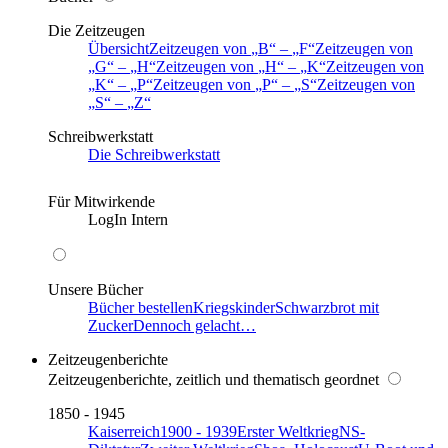
Die Zeitzeugen
Übersicht
Zeitzeugen von
B
–
F
Zeitzeugen von
G
–
H
Zeitzeugen von
H
–
K
Zeitzeugen von
K
–
P
Zeitzeugen von
P
–
S
Zeitzeugen von
S
–
Z
Schreibwerkstatt
Die Schreibwerkstatt
Für Mitwirkende
LogIn Intern
Unsere Bücher
Bücher bestellen
Kriegskinder
Schwarzbrot mit
Zucker
Dennoch gelacht…
Zeitzeugenberichte
Zeitzeugenberichte, zeitlich und thematisch geordnet
1850 - 1945
Kaiserreich
1900 - 1939
Erster Weltkrieg
NS-