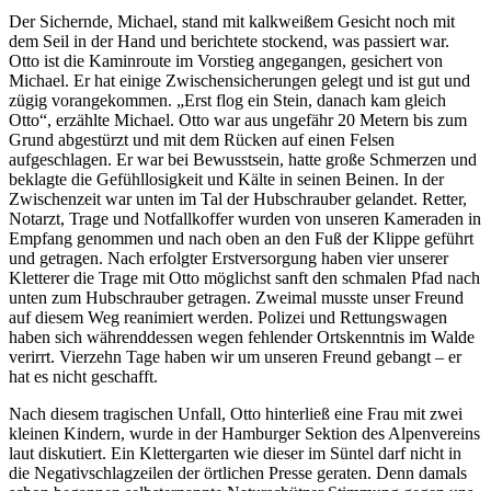
Der Sichernde, Michael, stand mit kalkweißem Gesicht noch mit
dem Seil in der Hand und berichtete stockend, was passiert war.
Otto ist die Kaminroute im Vorstieg angegangen, gesichert von
Michael. Er hat einige Zwischensicherungen gelegt und ist gut und
zügig vorangekommen.
Erst flog ein Stein, danach kam gleich
Otto
, erzählte Michael. Otto war aus ungefähr 20 Metern bis zum
Grund abgestürzt und mit dem Rücken auf einen Felsen
aufgeschlagen. Er war bei Bewusstsein, hatte große Schmerzen und
beklagte die Gefühllosigkeit und Kälte in seinen Beinen. In der
Zwischenzeit war unten im Tal der Hubschrauber gelandet. Retter,
Notarzt, Trage und Notfallkoffer wurden von unseren Kameraden in
Empfang genommen und nach oben an den Fuß der Klippe geführt
und getragen. Nach erfolgter Erstversorgung haben vier unserer
Kletterer die Trage mit Otto möglichst sanft den schmalen Pfad nach
unten zum Hubschrauber getragen. Zweimal musste unser Freund
auf diesem Weg reanimiert werden. Polizei und Rettungswagen
haben sich währenddessen wegen fehlender Ortskenntnis im Walde
verirrt. Vierzehn Tage haben wir um unseren Freund gebangt – er
hat es nicht geschafft.
Nach diesem tragischen Unfall, Otto hinterließ eine Frau mit zwei
kleinen Kindern, wurde in der Hamburger Sektion des Alpenvereins
laut diskutiert. Ein Klettergarten wie dieser im Süntel darf nicht in
die Negativschlagzeilen der örtlichen Presse geraten. Denn damals