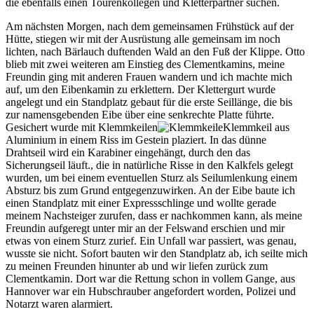
die ebenfalls einen Tourenkollegen und Kletterpartner suchen.
Am nächsten Morgen, nach dem gemeinsamen Frühstück auf der
Hütte, stiegen wir mit der Ausrüstung alle gemeinsam im noch
lichten, nach Bärlauch duftenden Wald an den Fuß der Klippe. Otto
blieb mit zwei weiteren am Einstieg des Clementkamins, meine
Freundin ging mit anderen Frauen wandern und ich machte mich
auf, um den Eibenkamin zu erklettern. Der Klettergurt wurde
angelegt und ein Standplatz gebaut für die erste Seillänge, die bis
zur namensgebenden Eibe über eine senkrechte Platte führte.
Gesichert wurde mit
Klemmkeilen
Klemmkeil aus
Aluminium in einem Riss im Gestein plaziert. In das dünne
Drahtseil wird ein Karabiner eingehängt, durch den das
Sicherungseil läuft.
, die in natürliche Risse in den Kalkfels gelegt
wurden, um bei einem eventuellen Sturz als Seilumlenkung einem
Absturz bis zum Grund entgegenzuwirken. An der Eibe baute ich
einen Standplatz mit einer Expressschlinge und wollte gerade
meinem Nachsteiger zurufen, dass er nachkommen kann, als meine
Freundin aufgeregt unter mir an der Felswand erschien und mir
etwas von einem Sturz zurief. Ein Unfall war passiert, was genau,
wusste sie nicht. Sofort bauten wir den Standplatz ab, ich seilte mich
zu meinen Freunden hinunter ab und wir liefen zurück zum
Clementkamin. Dort war die Rettung schon in vollem Gange, aus
Hannover war ein Hubschrauber angefordert worden, Polizei und
Notarzt waren alarmiert.