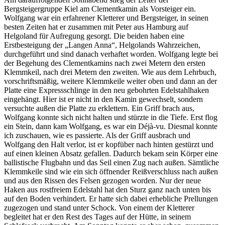
Bergsteigergruppe Kiel am Clementkamin als Vorsteiger ein.
Wolfgang war ein erfahrener Kletterer und Bergsteiger, in seinen
besten Zeiten hat er zusammen mit Peter aus Hamburg auf
Helgoland für Aufregung gesorgt. Die beiden haben eine
Erstbesteigung der
Langen Anna
, Helgolands Wahrzeichen,
durchgeführt und sind danach verhaftet worden. Wolfgang legte bei
der Begehung des Clementkamins nach zwei Metern den ersten
Klemmkeil, nach drei Metern den zweiten. Wie aus dem Lehrbuch,
vorschriftsmäßig, weitere Klemmkeile weiter oben und dann an der
Platte eine Expressschlinge in den neu gebohrten Edelstahlhaken
eingehängt. Hier ist er nicht in den Kamin gewechselt, sondern
versuchte außen die Platte zu erklettern. Ein Griff brach aus,
Wolfgang konnte sich nicht halten und stürzte in die Tiefe. Erst flog
ein Stein, dann kam Wolfgang, es war ein Déjà-vu. Diesmal konnte
ich zuschauen, wie es passierte. Als der Griff ausbrach und
Wolfgang den Halt verlor, ist er kopfüber nach hinten gestürzt und
auf einen kleinen Absatz gefallen. Dadurch bekam sein Körper eine
ballistische Flugbahn und das Seil einen Zug nach außen. Sämtliche
Klemmkeile sind wie ein sich öffnender Reißverschluss nach außen
und aus den Rissen des Felsen gezogen worden. Nur der neue
Haken aus rostfreiem Edelstahl hat den Sturz ganz nach unten bis
auf den Boden verhindert. Er hatte sich dabei erhebliche Prellungen
zugezogen und stand unter Schock. Von einem der Kletterer
begleitet hat er den Rest des Tages auf der Hütte, in seinem