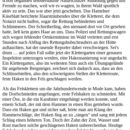
schon begannen selbsternannte Naturschützer Stimmung gegen uns
Fremde zu machen, weil wir es wagten, in ihrem Wald sportlich
aktiv zu sein. Das war aber jetzt geschehen. Das Hamelner
Käseblatt berichtete Haarsträubendes über die Kletterer, die dem
Notarzt nicht halfen, sogar die Rettung behinderten und
Schlimmeres. Der Schreiberling, den niemand dort vor Ort gesehen
hatte, ließ kein gutes Haar an uns. Dass Polizei und Rettungswagen
sich wegen fehlender Ortskenntnisse im Wald verirrten und erst
Stunden nach Abflug des Rettungshubschraubers an der Hütte
auftauchten, hat der rasende Reporter dabei verschwiegen. Sei's
drum … auf jeden Fall sollte jetzt der Klettergarten einer genauen
Inspektion unterzogen werden, eine Hakensanierung war angedacht.
Ein Klettergarten, also im weitesten Sinn auch ein Übungsgelände
für angehende Bergsteiger, zeichnet sich dadurch aus, dass an den
Schlüsselstellen, also den schwierigsten Stellen der Kletterroute,
feste Haken in den Fels geschlagen werden.
Als das Felsklettern um die Jahrhundertwende in Mode kam, haben
die Dorfschmieden angefangen, erste Felshaken zu schmieden. Mit
einer Öse, in die ein Karabiner eingehängt werden konnte, und
einem Schaft, der mit dem Hammer in einen Riss getrieben wurde.
Dass ein Haken gut und sicher saß, hörte man am Klang der
Hammerschläge, der Haken fing an zu
singen
und sang mit jedem
Schlag einen höheren Ton. Doch der Zahn der Zeit, Wasser und
Rost machen solche geschlagenen Haken unberechenbar. Heutige