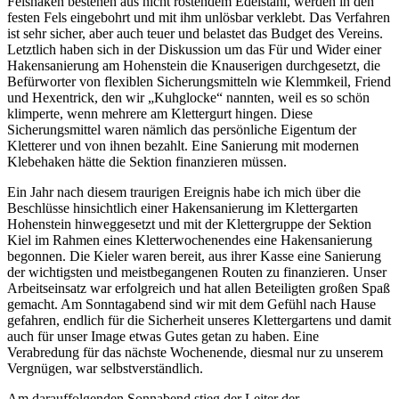
Felshaken bestehen aus nicht rostendem Edelstahl, werden in den
festen Fels eingebohrt und mit ihm unlösbar verklebt. Das Verfahren
ist sehr sicher, aber auch teuer und belastet das Budget des Vereins.
Letztlich haben sich in der Diskussion um das Für und Wider einer
Hakensanierung am Hohenstein die Knauserigen durchgesetzt, die
Befürworter von flexiblen Sicherungsmitteln wie Klemmkeil, Friend
und Hexentrick, den wir
Kuhglocke
nannten, weil es so schön
klimperte, wenn mehrere am Klettergurt hingen. Diese
Sicherungsmittel waren nämlich das persönliche Eigentum der
Kletterer und von ihnen bezahlt. Eine Sanierung mit modernen
Klebehaken hätte die Sektion finanzieren müssen.
Ein Jahr nach diesem traurigen Ereignis habe ich mich über die
Beschlüsse hinsichtlich einer Hakensanierung im Klettergarten
Hohenstein hinweggesetzt und mit der Klettergruppe der Sektion
Kiel im Rahmen eines Kletterwochenendes eine Hakensanierung
begonnen. Die Kieler waren bereit, aus ihrer Kasse eine Sanierung
der wichtigsten und meistbegangenen Routen zu finanzieren. Unser
Arbeitseinsatz war erfolgreich und hat allen Beteiligten großen Spaß
gemacht. Am Sonntagabend sind wir mit dem Gefühl nach Hause
gefahren, endlich für die Sicherheit unseres Klettergartens und damit
auch für unser Image etwas Gutes getan zu haben. Eine
Verabredung für das nächste Wochenende, diesmal nur zu unserem
Vergnügen, war selbstverständlich.
Am darauffolgenden Sonnabend stieg der Leiter der