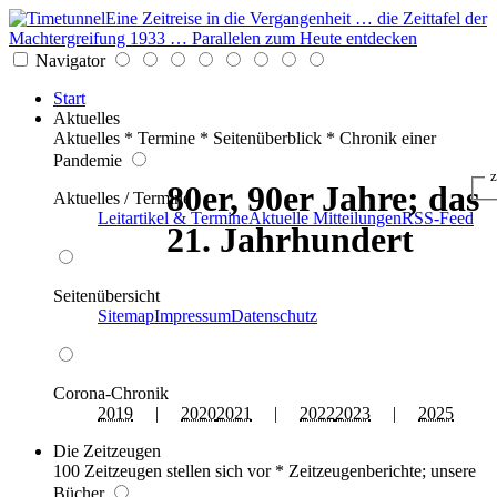
Eine Zeitreise in die Vergangenheit … die Zeittafel der
Machtergreifung 1933 … Parallelen zum Heute entdecken
Navigator
Start
Aktuelles
Aktuelles * Termine * Seitenüberblick * Chronik einer
Pandemie
z
80er, 90er Jahre; das
Aktuelles / Termine
Leitartikel & Termine
Aktuelle Mitteilungen
RSS-Feed
21. Jahrhundert
Seitenübersicht
Sitemap
Impressum
Datenschutz
Corona-Chronik
2019
|
2020
2021
|
2022
2023
|
2025
Die Zeitzeugen
100 Zeitzeugen stellen sich vor * Zeitzeugenberichte; unsere
Bücher