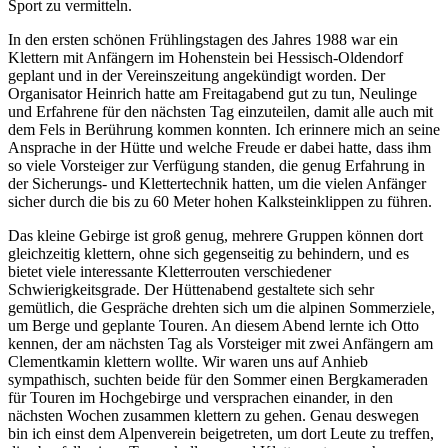
Sport zu vermitteln.
In den ersten schönen Frühlingstagen des Jahres 1988 war ein
Klettern mit Anfängern im Hohenstein bei Hessisch-Oldendorf
geplant und in der Vereinszeitung angekündigt worden. Der
Organisator Heinrich hatte am Freitagabend gut zu tun, Neulinge
und Erfahrene für den nächsten Tag einzuteilen, damit alle auch mit
dem Fels in Berührung kommen konnten. Ich erinnere mich an seine
Ansprache in der Hütte und welche Freude er dabei hatte, dass ihm
so viele Vorsteiger zur Verfügung standen, die genug Erfahrung in
der Sicherungs- und Klettertechnik hatten, um die vielen Anfänger
sicher durch die bis zu 60 Meter hohen Kalksteinklippen zu führen.
Das kleine Gebirge ist groß genug, mehrere Gruppen können dort
gleichzeitig klettern, ohne sich gegenseitig zu behindern, und es
bietet viele interessante Kletterrouten verschiedener
Schwierigkeitsgrade. Der Hüttenabend gestaltete sich sehr
gemütlich, die Gespräche drehten sich um die alpinen Sommerziele,
um Berge und geplante Touren. An diesem Abend lernte ich Otto
kennen, der am nächsten Tag als Vorsteiger mit zwei Anfängern am
Clementkamin klettern wollte. Wir waren uns auf Anhieb
sympathisch, suchten beide für den Sommer einen Bergkameraden
für Touren im Hochgebirge und versprachen einander, in den
nächsten Wochen zusammen klettern zu gehen. Genau deswegen
bin ich einst dem Alpenverein beigetreten, um dort Leute zu treffen,