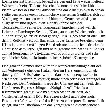
konnte nur mit Brennholz beheizt werden und hatte weder fließend
Wasser noch eine Toilette. Waschen konnte man sich im kühlen,
klaren Wasser des nahen Blutbachs und das Ausflugslokal nebenan
stellte dem Alpenverein freundlicherweise seinen Sanitärbereich zur
Verfügung. Ansonsten war die Hütte mit Gemeinschaftslagern
ausgestattet und urgemütlich. Nachts konnte man der
Tiefatemtechnik seiner Bergkameraden lauschen. Und war der
Leiter der Hamburger Sektion, Klaus, an einem Wochenende auch
auf der Hütte, wurde er sofort gefragt:
Klaus, wo schläfst du?
Um
dann möglichst weit von ihm entfernt das Lager zu beziehen, denn
Klaus hatte einen mächtigen Brustkorb und konnte beeindruckende
Geräusche damit erzeugen und nein, geschnarcht hat er nie. So viel
zur
Hüttenromantik
, trotzdem war es ein preiswerter und sehr
gemütlicher Stützpunkt inmitten eines schönen Klettergebiets.
Den ganzen Sommer über wurden Kletterveranstaltungen auf den
zur Verfügung stehenden Hütten, drei im Harz, eine im Süntel,
durchgeführt. Seilschaften wurden dann zusammengestellt, ein
erfahrener Kletterer im Vorstieg führte einen oder zwei Anfänger im
Nachstieg. Den Neulingen wurde der Umgang mit dem Seil, den
Karabinern, Expressschlingen,
Kuhglocken
, Friends und
Klemmkeilen gezeigt. Wie man einen Standplatz baut, den
Vorsteiger mit einem HMS-Karabiner sichert und vieles mehr.
Besonderer Wert wurde auf das Erlernen einer guten Klettertechnik
gelegt, um den Unerfahrenen das Vergnügen an diesem schönen