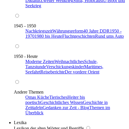
Diktatur
Zweiter Weltkrieg
Shoa, Holocaust
U-Boot und
Seekrieg
1945 - 1950
Nachkriegszeit
Währungsreform
40 Jahre DDR
1950 -
1970
1980 bis Heute
Fluchtgeschichten
Rund ums Auto
1950 - Heute
Moderne Zeiten
Weihnachtliches
Schule,
Tanzstunde
Verschickungskinder
Maritimes,
Seefahrt
Reiseberichte
Der vordere Orient
Andere Themen
Omas Küche
Tierisches
Heiter bis
poetisch
Geschichtliches Wissen
Geschichte in
Zeittafeln
Gedanken zur Zeit - Blog
Themen im
Überblick
Lexika
Lexikon der alten Wörter und Begriffe