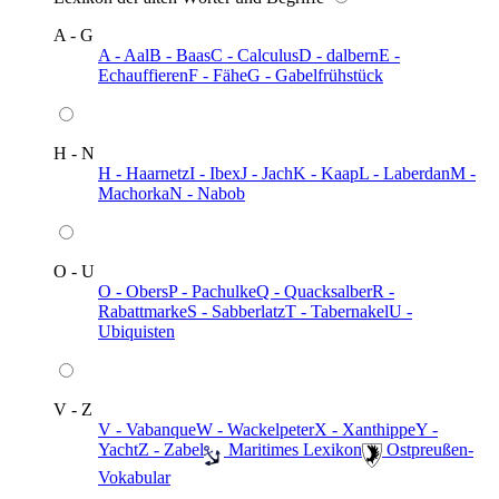
A - G
A - Aal
B - Baas
C - Calculus
D - dalbern
E -
Echauffieren
F - Fähe
G - Gabelfrühstück
H - N
H - Haarnetz
I - Ibex
J - Jach
K - Kaap
L - Laberdan
M -
Machorka
N - Nabob
O - U
O - Obers
P - Pachulke
Q - Quacksalber
R -
Rabattmarke
S - Sabberlatz
T - Tabernakel
U -
Ubiquisten
V - Z
V - Vabanque
W - Wackelpeter
X - Xanthippe
Y -
Yacht
Z - Zabel
️ Maritimes Lexikon
️ Ostpreußen-
Vokabular