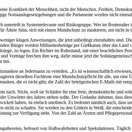
s eine Krankheit der Menschheit, nicht der Menschen. Freiheit, Demokr
gige Notstandsgesetzgebungen und die Parlamente werden nicht einmal g
 unterteilt in Systemrelevante und Risikogruppe. Wer im Rentenalter is
für Ältere Sinn, sich mit einem Mundschutz zu maskieren, um nicht in d
weniger klugen Anweisungen, die jetzt unbedingt einzuhalten sind. Di
den Bürger werden Milliardenbeträge per Gießkanne über das Land verte
ge, zu legen. Ein Richter im Ruhestand, mit einer beachtlichen Pension 
und Vorträge brechen ihm weg, dafür müsse jetzt die Solidargemeinschaf
u tun.
tzmasken an Jedermann zu verteilen.
Es ist wissenschaftlich erwiese
gieren dieselben Fachleute eine Mundschutzpflicht für alle, um eine 
sken, die es nicht gibt; die Zahl der betrügerischen E-Mails mit ents
nach. Nicht, weil sie Schäden für eine freie, demokratische und solida
der Unwörter des Jahres stehen sollte. Der Gedanke dahinter, dass die
wickelt haben, ist einfach unethisch. Es bedeutet nämlich auch, dass 
en nicht zu schaden. Sie werden zu den Göttern in Weiß, die entscheid
üstung zur Verfügung steht. Von der Zahl an Ärzten und Pflegepersonal
gstheorien, befeuert von Halbwahrheiten und Spekulationen. Täglic