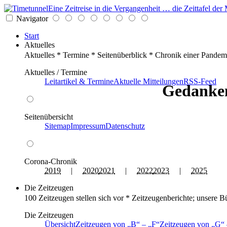
Eine Zeitreise in die Vergangenheit … die Zeittafel d
Navigator
Start
Aktuelles
Aktuelles * Termine * Seitenüberblick * Chronik einer Pandem
Aktuelles / Termine
Leitartikel & Termine
Aktuelle Mitteilungen
RSS-Feed
Gedanken
Seitenübersicht
Sitemap
Impressum
Datenschutz
Corona-Chronik
2019
|
2020
2021
|
2022
2023
|
2025
Die Zeitzeugen
100 Zeitzeugen stellen sich vor * Zeitzeugenberichte; unsere B
Die Zeitzeugen
Übersicht
Zeitzeugen von
B
–
F
Zeitzeugen von
G