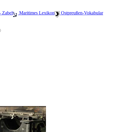
- Zabel
️ Maritimes Lexikon
️ Ostpreußen-Vokabular