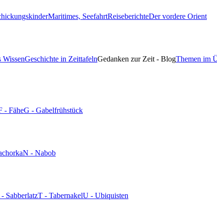
chickungskinder
Maritimes, Seefahrt
Reiseberichte
Der vordere Orient
s Wissen
Geschichte in Zeittafeln
Gedanken zur Zeit - Blog
Themen im Ü
F - Fähe
G - Gabelfrühstück
achorka
N - Nabob
 - Sabberlatz
T - Tabernakel
U - Ubiquisten