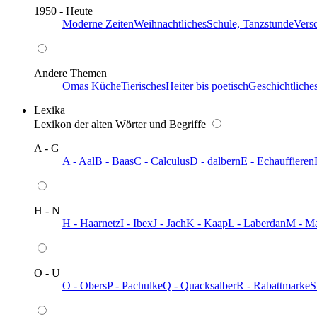
1950 - Heute
Moderne Zeiten
Weihnachtliches
Schule, Tanzstunde
Vers
Andere Themen
Omas Küche
Tierisches
Heiter bis poetisch
Geschichtliche
Lexika
Lexikon der alten Wörter und Begriffe
A - G
A - Aal
B - Baas
C - Calculus
D - dalbern
E - Echauffieren
H - N
H - Haarnetz
I - Ibex
J - Jach
K - Kaap
L - Laberdan
M - M
O - U
O - Obers
P - Pachulke
Q - Quacksalber
R - Rabattmarke
S