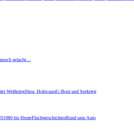
nnoch gelacht…
ter Weltkrieg
Shoa, Holocaust
U-Boot und Seekrieg
70
1980 bis Heute
Fluchtgeschichten
Rund ums Auto