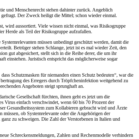
atie und Menschenrecht stehen dahinter zurück. Angeblich
efragt. Der Zweck heiligt die Mittel; schon wieder einmal.
t, wird aussortiert. Viele wissen nicht einmal, was Risikogruppe
er Herde als Teil der Risikogruppe aufzufallen.
e Systemrelevanten müssen unbedingt geschützt werden, damit die
ilt. Betrüger stehen Schlange, jetzt ist es mal wieder Zeit, den
gut abgesichert, stellt sich in die Reihe derer, die um ihr
t einstehen. Juristisch entspricht das möglicherweise sogar
n, dass Schutzmasken für niemanden einen Schutz bedeuten
, war die
Übertragung des Erregers durch Tröpfcheninfektion weitgehend zu
prechenden Angeboten steigt sprunghaft an.
rische Gesellschaft fürchten, ihnen geht es jetzt um die
ses Virus einfach verschwindet, wenn 60 bis 70 Prozent der
unser Gesundheitssystem zum Kollabieren gebracht wird und Ärzte
en müssen, ob Systemrelevante oder die Angehörigen der
 ganz zu schweigen. Die Zahl der Verstorbenen in Italien und
h neue Schreckensmeldungen, Zahlen und Rechenmodelle verhindern