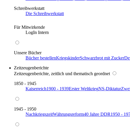
Schreibwerkstatt
Die Schreibwerkstatt
Für Mitwirkende
LogIn Intern
Unsere Bücher
Bücher bestellen
Kriegskinder
Schwarzbrot mit Zucker
De
Zeitzeugenberichte
Zeitzeugenberichte, zeitlich und thematisch geordnet
1850 - 1945
Kaiserreich
1900 - 1939
Erster Weltkrieg
NS-Diktatur
Zwei
1945 - 1950
Nachkriegszeit
Währungsreform
40 Jahre DDR
1950 - 19