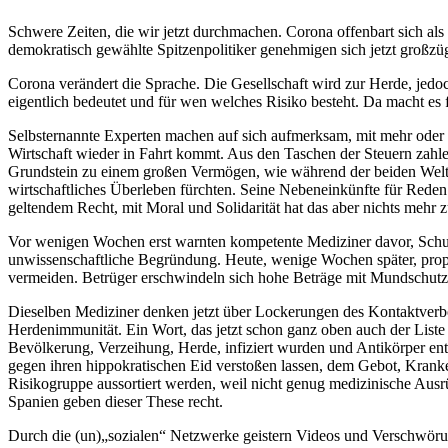
Schwere Zeiten, die wir jetzt durchmachen. Corona offenbart sich al
demokratisch gewählte Spitzenpolitiker genehmigen sich jetzt großzü
Corona verändert die Sprache. Die Gesellschaft wird zur Herde, jedoch
eigentlich bedeutet und für wen welches Risiko besteht. Da macht es 
Selbsternannte Experten machen auf sich aufmerksam, mit mehr oder 
Wirtschaft wieder in Fahrt kommt. Aus den Taschen der Steuern zahlen
Grundstein zu einem großen Vermögen, wie während der beiden Weltkrie
wirtschaftliches Überleben fürchten. Seine Nebeneinkünfte für Reden 
geltendem Recht, mit Moral und Solidarität hat das aber nichts mehr z
Vor wenigen Wochen erst warnten kompetente Mediziner davor, Schu
unwissenschaftliche Begründung. Heute, wenige Wochen später, propa
vermeiden. Betrüger erschwindeln sich hohe Beträge mit Mundschutzma
Dieselben Mediziner denken jetzt über Lockerungen des Kontaktverbots 
Herdenimmunität. Ein Wort, das jetzt schon ganz oben auch der Liste 
Bevölkerung, Verzeihung, Herde, infiziert wurden und Antikörper ent
gegen ihren hippokratischen Eid verstoßen lassen, dem Gebot, Krank
Risikogruppe aussortiert werden, weil nicht genug medizinische Ausr
Spanien geben dieser These recht.
Durch die (un)
sozialen
Netzwerke geistern Videos und Verschwörun