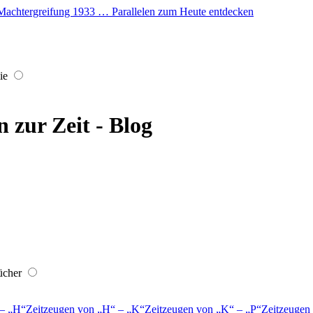
er Machtergreifung 1933 … Parallelen zum Heute entdecken
ie
 zur Zeit - Blog
ücher
–
H
Zeitzeugen von
H
–
K
Zeitzeugen von
K
–
P
Zeitzeugen