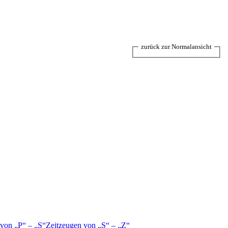
zurück zur Normalansicht
 von
P
–
S
Zeitzeugen von
S
–
Z