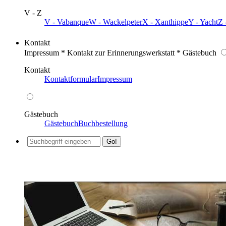
V - Z
V - Vabanque
W - Wackelpeter
X - Xanthippe
Y - Yacht
Z 
Kontakt
Impressum * Kontakt zur Erinnerungswerkstatt * Gästebuch
Kontakt
Kontaktformular
Impressum
Gästebuch
Gästebuch
Buchbestellung