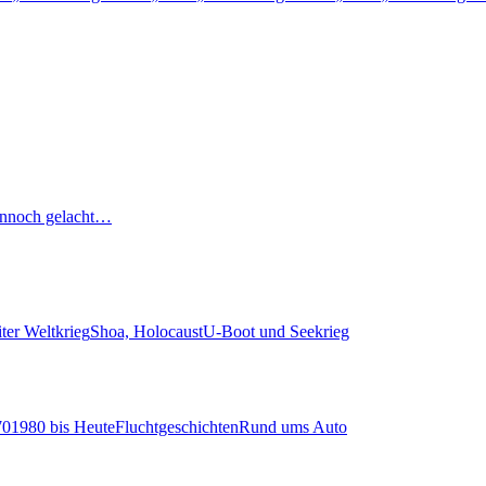
nnoch gelacht…
ter Weltkrieg
Shoa, Holocaust
U-Boot und Seekrieg
70
1980 bis Heute
Fluchtgeschichten
Rund ums Auto