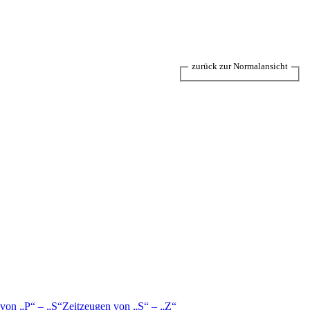
zurück zur Normalansicht
 von
P
–
S
Zeitzeugen von
S
–
Z