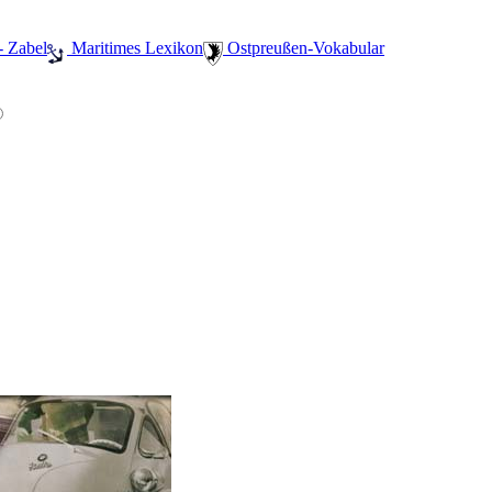
- Zabel
️ Maritimes Lexikon
️ Ostpreußen-Vokabular