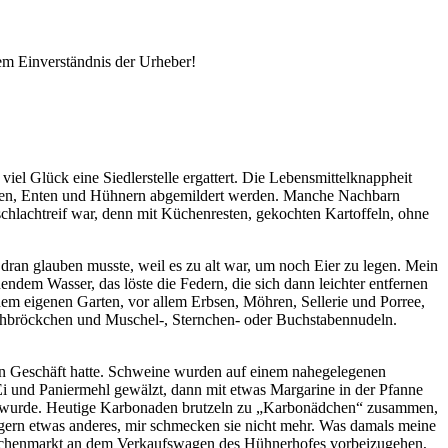
em Einverständnis der Urheber!
el Glück eine Siedlerstelle ergattert. Die Lebensmittelknappheit
hen, Enten und Hühnern abgemildert werden. Manche Nachbarn
 schlachtreif war, denn mit Küchenresten, gekochten Kartoffeln, ohne
dran glauben musste, weil es zu alt war, um noch Eier zu legen. Mein
em Wasser, das löste die Federn, die sich dann leichter entfernen
dem eigenen Garten, vor allem Erbsen, Möhren, Sellerie und Porree,
schbröckchen und Muschel-, Sternchen- oder Buchstabennudeln.
ein Geschäft hatte. Schweine wurden auf einem nahegelegenen
Ei und Paniermehl gewälzt, dann mit etwas Margarine in der Pfanne
 wurde. Heutige Karbonaden brutzeln zu
Karbonädchen
zusammen,
 gern etwas anderes, mir schmecken sie nicht mehr. Was damals meine
Wochenmarkt an dem Verkaufswagen des Hühnerhofes vorbeizugehen,