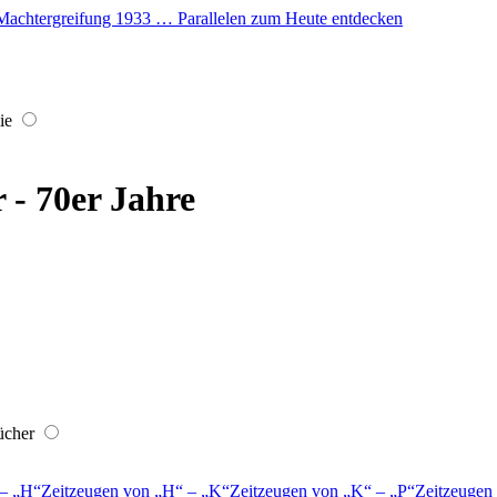
er Machtergreifung 1933 … Parallelen zum Heute entdecken
ie
r - 70er Jahre
ücher
–
H
Zeitzeugen von
H
–
K
Zeitzeugen von
K
–
P
Zeitzeugen