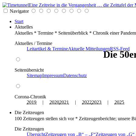
Eine Zeitreise in die Vergangenheit … die Zeittafel d
Navigator
Start
Aktuelles
Aktuelles * Termine * Seitenüberblick * Chronik einer Pandem
Aktuelles / Termine
Leitartikel & Termine
Aktuelle Mitteilungen
RSS-Feed
Die 50e
Seitenübersicht
Sitemap
Impressum
Datenschutz
Corona-Chronik
2019
|
2020
2021
|
2022
2023
|
2025
Die Zeitzeugen
100 Zeitzeugen stellen sich vor * Zeitzeugenberichte; unsere B
Die Zeitzeugen
Übersicht
Zeitzeugen von
B
–
F
Zeitzeugen von
G