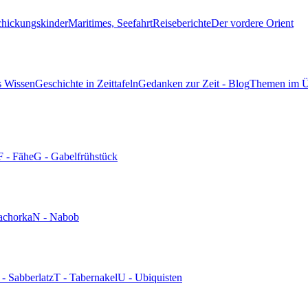
chickungskinder
Maritimes, Seefahrt
Reiseberichte
Der vordere Orient
s Wissen
Geschichte in Zeittafeln
Gedanken zur Zeit - Blog
Themen im Ü
F - Fähe
G - Gabelfrühstück
achorka
N - Nabob
 - Sabberlatz
T - Tabernakel
U - Ubiquisten