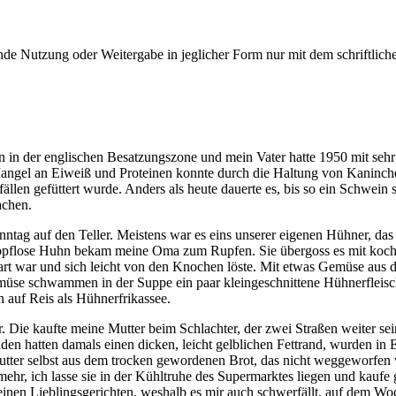
e Nutzung oder Weitergabe in jeglicher Form nur mit dem schriftlich
n der englischen Besatzungszone und mein Vater hatte 1950 mit sehr vi
angel an Eiweiß und Proteinen konnte durch die Haltung von Kaninc
ällen gefüttert wurde. Anders als heute dauerte es, bis so ein Schwein
achen.
tag auf den Teller. Meistens war es eins unserer eigenen Hühner, das 
opflose Huhn bekam meine Oma zum Rupfen. Sie übergoss es mit kochend
zart war und sich leicht von den Knochen löste. Mit etwas Gemüse aus 
emüse schwammen in der Suppe ein paar kleingeschnittene Hühnerflei
 auf Reis als Hühnerfrikassee.
. Die kaufte meine Mutter beim Schlachter, der zwei Straßen weiter s
n hatten damals einen dicken, leicht gelblichen Fettrand, wurden in 
tter selbst aus dem trocken gewordenen Brot, das nicht weggeworfen
ehr, ich lasse sie in der Kühltruhe des Supermarktes liegen und kaufe
einen Lieblingsgerichten, weshalb es mir auch schwerfällt, auf dem 