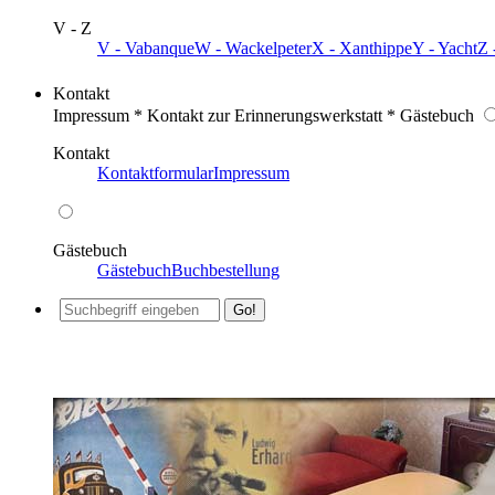
V - Z
V - Vabanque
W - Wackelpeter
X - Xanthippe
Y - Yacht
Z 
Kontakt
Impressum * Kontakt zur Erinnerungswerkstatt * Gästebuch
Kontakt
Kontaktformular
Impressum
Gästebuch
Gästebuch
Buchbestellung