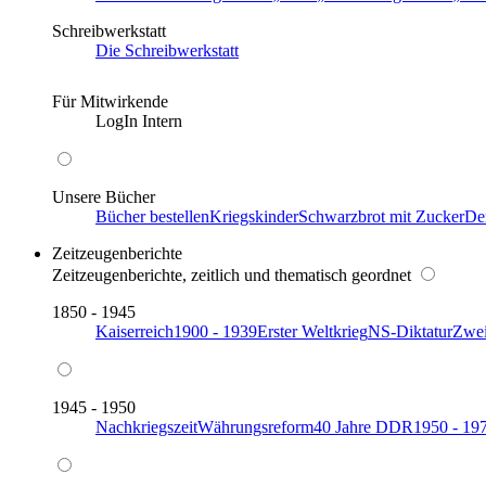
Schreibwerkstatt
Die Schreibwerkstatt
Für Mitwirkende
LogIn Intern
Unsere Bücher
Bücher bestellen
Kriegskinder
Schwarzbrot mit Zucker
De
Zeitzeugenberichte
Zeitzeugenberichte, zeitlich und thematisch geordnet
1850 - 1945
Kaiserreich
1900 - 1939
Erster Weltkrieg
NS-Diktatur
Zwei
1945 - 1950
Nachkriegszeit
Währungsreform
40 Jahre DDR
1950 - 19