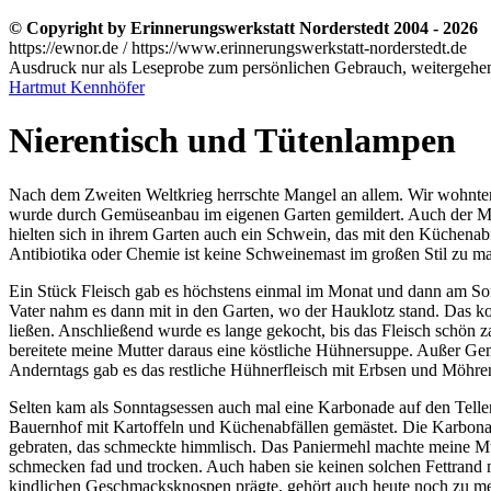
© Copyright by Erinnerungswerkstatt Norderstedt 2004 - 2026
https://ewnor.de / https://www.erinnerungswerkstatt-norderstedt.de
Ausdruck nur als Leseprobe zum persönlichen Gebrauch, weitergehend
Hartmut Kennhöfer
Nierentisch und Tütenlampen
Nach dem Zweiten Weltkrieg herrschte Mangel an allem. Wir wohnten i
wurde durch Gemüseanbau im eigenen Garten gemildert. Auch der M
hielten sich in ihrem Garten auch ein Schwein, das mit den Küchenabf
Antibiotika oder Chemie ist keine Schweinemast im großen Stil zu m
Ein Stück Fleisch gab es höchstens einmal im Monat und dann am Sonn
Vater nahm es dann mit in den Garten, wo der Hauklotz stand. Das k
ließen. Anschließend wurde es lange gekocht, bis das Fleisch schön 
bereitete meine Mutter daraus eine köstliche Hühnersuppe. Außer G
Anderntags gab es das restliche Hühnerfleisch mit Erbsen und Möhren
Selten kam als Sonntagsessen auch mal eine Karbonade auf den Teller
Bauernhof mit Kartoffeln und Küchenabfällen gemästet. Die Karbonade
gebraten, das schmeckte himmlisch. Das Paniermehl machte meine Mu
schmecken fad und trocken. Auch haben sie keinen solchen Fettrand m
kindlichen Geschmacksknospen prägte, gehört auch heute noch zu m