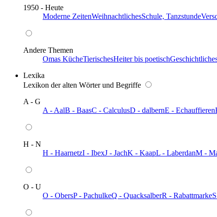
1950 - Heute
Moderne Zeiten
Weihnachtliches
Schule, Tanzstunde
Vers
Andere Themen
Omas Küche
Tierisches
Heiter bis poetisch
Geschichtliche
Lexika
Lexikon der alten Wörter und Begriffe
A - G
A - Aal
B - Baas
C - Calculus
D - dalbern
E - Echauffieren
H - N
H - Haarnetz
I - Ibex
J - Jach
K - Kaap
L - Laberdan
M - M
O - U
O - Obers
P - Pachulke
Q - Quacksalber
R - Rabattmarke
S