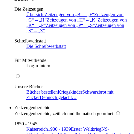
Die Zeitzeugen
Übersicht
Zeitzeugen von
B
–
F
Zeitzeugen von
G
–
H
Zeitzeugen von
H
–
K
Zeitzeugen von
K
–
P
Zeitzeugen von
P
–
S
Zeitzeugen von
S
–
Z
Schreibwerkstatt
Die Schreibwerkstatt
Für Mitwirkende
LogIn Intern
Unsere Bücher
Bücher bestellen
Kriegskinder
Schwarzbrot mit
Zucker
Dennoch gelacht…
Zeitzeugenberichte
Zeitzeugenberichte, zeitlich und thematisch geordnet
1850 - 1945
Kaiserreich
1900 - 1939
Erster Weltkrieg
NS-