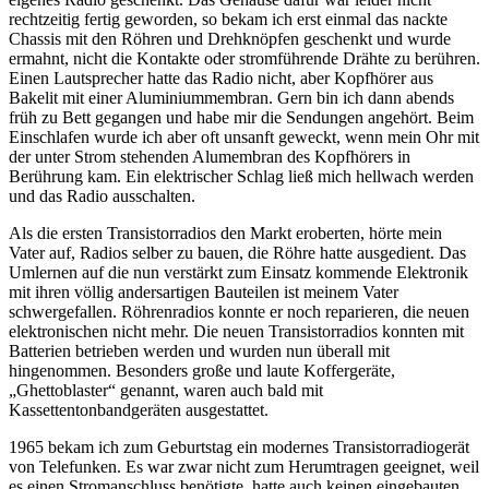
rechtzeitig fertig geworden, so bekam ich erst einmal das nackte
Chassis mit den Röhren und Drehknöpfen geschenkt und wurde
ermahnt, nicht die Kontakte oder stromführende Drähte zu berühren.
Einen Lautsprecher hatte das Radio nicht, aber Kopfhörer aus
Bakelit mit einer Aluminiummembran. Gern bin ich dann abends
früh zu Bett gegangen und habe mir die Sendungen angehört. Beim
Einschlafen wurde ich aber oft unsanft geweckt, wenn mein Ohr mit
der unter Strom stehenden Alumembran des Kopfhörers in
Berührung kam. Ein elektrischer Schlag ließ mich hellwach werden
und das Radio ausschalten.
Als die ersten Transistorradios den Markt eroberten, hörte mein
Vater auf, Radios selber zu bauen, die Röhre hatte ausgedient. Das
Umlernen auf die nun verstärkt zum Einsatz kommende Elektronik
mit ihren völlig andersartigen Bauteilen ist meinem Vater
schwergefallen. Röhrenradios konnte er noch reparieren, die neuen
elektronischen nicht mehr. Die neuen Transistorradios konnten mit
Batterien betrieben werden und wurden nun überall mit
hingenommen. Besonders große und laute Koffergeräte,
Ghettoblaster
genannt, waren auch bald mit
Kassettentonbandgeräten ausgestattet.
1965 bekam ich zum Geburtstag ein modernes Transistorradiogerät
von Telefunken. Es war zwar nicht zum Herumtragen geeignet, weil
es einen Stromanschluss benötigte, hatte auch keinen eingebauten