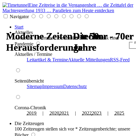
Eine Zeitreise in die Vergangenheit … die Zeittafel der
Machtergreifung 1933 … Parallelen zum Heute entdecken
Navigator
Start
Aktuelles
Moderne Zeiten - techn.
Moderne Zeiten - techn.
Die 50er - 70er
Die 50er - 70er
Die 50er - 70er
Die 50er - 70er
Aktuelles * Termine * Seitenüberblick * Chronik einer
z
Pandemie
Herausforderungen
Herausforderungen
Jahre
Jahre
Jahre
Jahre
Aktuelles / Termine
Leitartikel & Termine
Aktuelle Mitteilungen
RSS-Feed
Seitenübersicht
Sitemap
Impressum
Datenschutz
Corona-Chronik
2019
|
2020
2021
|
2022
2023
|
2025
Die Zeitzeugen
100 Zeitzeugen stellen sich vor * Zeitzeugenberichte; unsere
Bücher