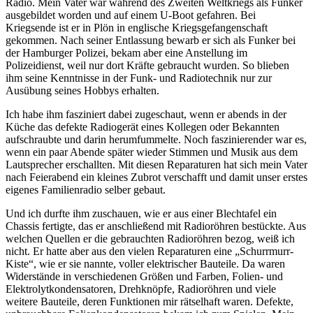
Radio. Mein Vater war während des Zweiten Weltkriegs als Funker
ausgebildet worden und auf einem U-Boot gefahren. Bei
Kriegsende ist er in Plön in englische Kriegsgefangenschaft
gekommen. Nach seiner Entlassung bewarb er sich als Funker bei
der Hamburger Polizei, bekam aber eine Anstellung im
Polizeidienst, weil nur dort Kräfte gebraucht wurden. So blieben
ihm seine Kenntnisse in der Funk- und Radiotechnik nur zur
Ausübung seines Hobbys erhalten.
Ich habe ihm fasziniert dabei zugeschaut, wenn er abends in der
Küche das defekte Radiogerät eines Kollegen oder Bekannten
aufschraubte und darin herumfummelte. Noch faszinierender war es,
wenn ein paar Abende später wieder Stimmen und Musik aus dem
Lautsprecher erschallten. Mit diesen Reparaturen hat sich mein Vater
nach Feierabend ein kleines Zubrot verschafft und damit unser erstes
eigenes Familienradio selber gebaut.
Und ich durfte ihm zuschauen, wie er aus einer Blechtafel ein
Chassis fertigte, das er anschließend mit Radioröhren bestückte. Aus
welchen Quellen er die gebrauchten Radioröhren bezog, weiß ich
nicht. Er hatte aber aus den vielen Reparaturen eine
Schurrmurr-
Kiste
, wie er sie nannte, voller elektrischer Bauteile. Da waren
Widerstände in verschiedenen Größen und Farben, Folien- und
Elektrolytkondensatoren, Drehknöpfe, Radioröhren und viele
weitere Bauteile, deren Funktionen mir rätselhaft waren. Defekte,