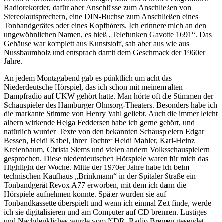
Radiorekorder, dafür aber Anschlüsse zum Anschließen von
Stereolautsprechern, eine DIN-Buchse zum Anschließen eines
Tonbandgerätes oder eines Kopfhörers. Ich erinnere mich an den
ungewöhnlichen Namen, es hieß
Telefunken Gavotte 1691
. Das
Gehäuse war komplett aus Kunststoff, sah aber aus wie aus
Nussbaumholz und entsprach damit dem Geschmack der 1960er
Jahre.
An jedem Montagabend gab es pünktlich um acht das
Niederdeutsche Hörspiel, das ich schon mit meinem alten
Dampfradio auf UKW gehört hatte. Man hörte oft die Stimmen der
Schauspieler des Hamburger Ohnsorg-Theaters. Besonders habe ich
die markante Stimme von Henry Vahl geliebt. Auch die immer leicht
albern wirkende Helga Feddersen habe ich gerne gehört, und
natürlich wurden Texte von den bekannten Schauspielern Edgar
Bessen, Heidi Kabel, ihrer Tochter Heidi Mahler, Karl-Heinz
Kreienbaum, Christa Siems und vielen andern Volksschauspielern
gesprochen. Diese niederdeutschen Hörspiele waren für mich das
Highlight der Woche. Mitte der 1970er Jahre habe ich beim
technischen Kaufhaus
Brinkmann
in der Spitaler Straße ein
Tonbandgerät Revox A77 erworben, mit dem ich dann die
Hörspiele aufnehmen konnte. Später wurden sie auf
Tonbandkassette überspielt und wenn ich einmal Zeit finde, werde
ich sie digitalisieren und am Computer auf CD brennen. Lustiges
und Nachdenkliches wurde vom NDR, Radio Bremen gesendet,