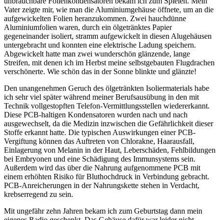
unbrauchbare Folienkondensatoren bekam ich zum Spielen. Mein
Vater zeigte mir, wie man die Aluminiumgehäuse öffnete, um an die
aufgewickelten Folien heranzukommen. Zwei hauchdünne
Aluminiumfolien waren, durch ein ölgetränktes Papier
gegeneinander isoliert, stramm aufgewickelt in diesen Alugehäusen
untergebracht und konnten eine elektrische Ladung speichern.
Abgewickelt hatte man zwei wunderschön glänzende, lange
Streifen, mit denen ich im Herbst meine selbstgebauten Flugdrachen
verschönerte. Wie schön das in der Sonne blinkte und glänzte!
Den unangenehmen Geruch des ölgetränkten Isoliermaterials habe
ich sehr viel später während meiner Berufsausübung in den mit
Technik vollgestopften Telefon-Vermittlungsstellen wiedererkannt.
Diese PCB-haltigen Kondensatoren wurden nach und nach
ausgewechselt, da die Medizin inzwischen die Gefährlichkeit dieser
Stoffe erkannt hatte. Die typischen Auswirkungen einer PCB-
Vergiftung können das Auftreten von Chlorakne, Haarausfall,
Einlagerung von Melanin in der Haut, Leberschäden, Fehlbildungen
bei Embryonen und eine Schädigung des Immunsystems sein.
Außerdem wird das über die Nahrung aufgenommene PCB mit
einem erhöhten Risiko für Bluthochdruck in Verbindung gebracht.
PCB-Anreicherungen in der Nahrungskette stehen in Verdacht,
krebserregend zu sein.
Mit ungefähr zehn Jahren bekam ich zum Geburtstag dann mein
eigenes Radio geschenkt. Das Gehäuse dafür war leider nicht