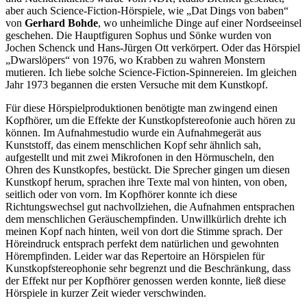
aber auch Science-Fiction-Hörspiele, wie
Dat Dings von baben
von
Gerhard Bohde
, wo unheimliche Dinge auf einer Nordseeinsel
geschehen. Die Hauptfiguren Sophus und Sönke wurden von
Jochen Schenck und Hans-Jürgen Ott verkörpert. Oder das Hörspiel
Dwarslöpers
von 1976, wo Krabben zu wahren Monstern
mutieren. Ich liebe solche Science-Fiction-Spinnereien. Im gleichen
Jahr 1973 begannen die ersten Versuche mit dem Kunstkopf.
Für diese Hörspielproduktionen benötigte man zwingend einen
Kopfhörer, um die Effekte der Kunstkopfstereofonie auch hören zu
können. Im Aufnahmestudio wurde ein Aufnahmegerät aus
Kunststoff, das einem menschlichen Kopf sehr ähnlich sah,
aufgestellt und mit zwei Mikrofonen in den Hörmuscheln, den
Ohren des Kunstkopfes, bestückt. Die Sprecher gingen um diesen
Kunstkopf herum, sprachen ihre Texte mal von hinten, von oben,
seitlich oder von vorn. Im Kopfhörer konnte ich diese
Richtungswechsel gut nachvollziehen, die Aufnahmen entsprachen
dem menschlichen Geräuschempfinden. Unwillkürlich drehte ich
meinen Kopf nach hinten, weil von dort die Stimme sprach. Der
Höreindruck entsprach perfekt dem natürlichen und gewohnten
Hörempfinden. Leider war das Repertoire an Hörspielen für
Kunstkopfstereophonie sehr begrenzt und die Beschränkung, dass
der Effekt nur per Kopfhörer genossen werden konnte, ließ diese
Hörspiele in kurzer Zeit wieder verschwinden.