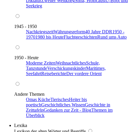
Diktatur
Zweiter Weltkrieg
Shoa, Holocaust
U-Boot und
Seekrieg
1945 - 1950
Nachkriegszeit
Währungsreform
40 Jahre DDR
1950 -
1970
1980 bis Heute
Fluchtgeschichten
Rund ums Auto
1950 - Heute
Moderne Zeiten
Weihnachtliches
Schule,
Tanzstunde
Verschickungskinder
Maritimes,
Seefahrt
Reiseberichte
Der vordere Orient
Andere Themen
Omas Küche
Tierisches
Heiter bis
poetisch
Geschichtliches Wissen
Geschichte in
Zeittafeln
Gedanken zur Zeit - Blog
Themen im
Überblick
Lexika
Lexikon der alten Wörter und Begriffe