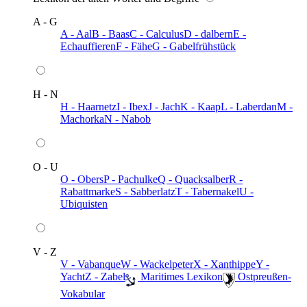
A - G
A - Aal
B - Baas
C - Calculus
D - dalbern
E -
Echauffieren
F - Fähe
G - Gabelfrühstück
H - N
H - Haarnetz
I - Ibex
J - Jach
K - Kaap
L - Laberdan
M -
Machorka
N - Nabob
O - U
O - Obers
P - Pachulke
Q - Quacksalber
R -
Rabattmarke
S - Sabberlatz
T - Tabernakel
U -
Ubiquisten
V - Z
V - Vabanque
W - Wackelpeter
X - Xanthippe
Y -
Yacht
Z - Zabel
️ Maritimes Lexikon
️ Ostpreußen-
Vokabular