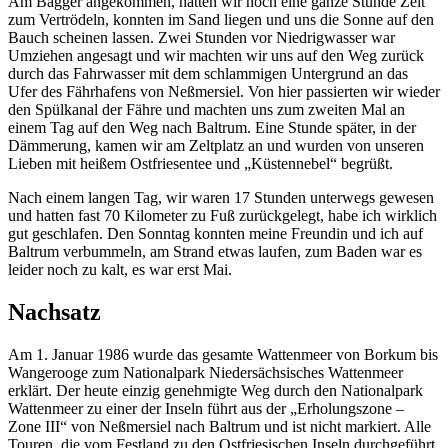
Am Bagger angekommen, hatten wir noch eine ganze Stunde Zeit
zum Vertrödeln, konnten im Sand liegen und uns die Sonne auf den
Bauch scheinen lassen. Zwei Stunden vor Niedrigwasser war
Umziehen angesagt und wir machten wir uns auf den Weg zurück
durch das Fahrwasser mit dem schlammigen Untergrund an das
Ufer des Fährhafens von Neßmersiel. Von hier passierten wir wieder
den Spülkanal der Fähre und machten uns zum zweiten Mal an
einem Tag auf den Weg nach Baltrum. Eine Stunde später, in der
Dämmerung, kamen wir am Zeltplatz an und wurden von unseren
Lieben mit heißem Ostfriesentee und
Küstennebel
begrüßt.
Nach einem langen Tag, wir waren 17 Stunden unterwegs gewesen
und hatten fast 70 Kilometer zu Fuß zurückgelegt, habe ich wirklich
gut geschlafen. Den Sonntag konnten meine Freundin und ich auf
Baltrum verbummeln, am Strand etwas laufen, zum Baden war es
leider noch zu kalt, es war erst Mai.
Nachsatz
Am 1. Januar 1986 wurde das gesamte Wattenmeer von Borkum bis
Wangerooge zum Nationalpark Niedersächsisches Wattenmeer
erklärt. Der heute einzig genehmigte Weg durch den Nationalpark
Wattenmeer zu einer der Inseln führt aus der
Erholungszone –
Zone III
von Neßmersiel nach Baltrum und ist nicht markiert. Alle
Touren, die vom Festland zu den Ostfriesischen Inseln durchgeführt