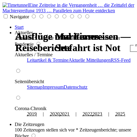
Eine Zeitreise in die Vergangenheit … die Zeittafel der
Machtergreifung 1933 … Parallelen zum Heute entdecken
Navigator
Start
Aktuelles
Ausflüge und Fernreisen —
Ausflüge und Fernreisen —
Ausflüge und Fernreisen —
Ausflüge und Fernreisen —
Maritimes -
Maritimes -
Aktuelles * Termine * Seitenüberblick * Chronik einer
Pandemie
Reiseberichte
Reiseberichte
Reiseberichte
Reiseberichte
Seefahrt ist Not
Seefahrt ist Not
z
Aktuelles / Termine
Leitartikel & Termine
Aktuelle Mitteilungen
RSS-Feed
Seitenübersicht
Sitemap
Impressum
Datenschutz
Corona-Chronik
2019
|
2020
2021
|
2022
2023
|
2025
Die Zeitzeugen
100 Zeitzeugen stellen sich vor * Zeitzeugenberichte; unsere
Bücher