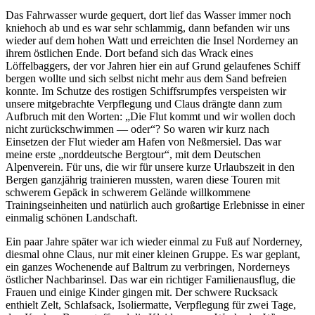
Das Fahrwasser wurde gequert, dort lief das Wasser immer noch
kniehoch ab und es war sehr schlammig, dann befanden wir uns
wieder auf dem hohen Watt und erreichten die Insel Norderney an
ihrem östlichen Ende. Dort befand sich das Wrack eines
Löffelbaggers, der vor Jahren hier ein auf Grund gelaufenes Schiff
bergen wollte und sich selbst nicht mehr aus dem Sand befreien
konnte. Im Schutze des rostigen Schiffsrumpfes verspeisten wir
unsere mitgebrachte Verpflegung und Claus drängte dann zum
Aufbruch mit den Worten:
Die Flut kommt und wir wollen doch
nicht zurückschwimmen — oder
? So waren wir kurz nach
Einsetzen der Flut wieder am Hafen von Neßmersiel. Das war
meine erste
norddeutsche Bergtour
, mit dem Deutschen
Alpenverein. Für uns, die wir für unsere kurze Urlaubszeit in den
Bergen ganzjährig trainieren mussten, waren diese Touren mit
schwerem Gepäck in schwerem Gelände willkommene
Trainingseinheiten und natürlich auch großartige Erlebnisse in einer
einmalig schönen Landschaft.
Ein paar Jahre später war ich wieder einmal zu Fuß auf Norderney,
diesmal ohne Claus, nur mit einer kleinen Gruppe. Es war geplant,
ein ganzes Wochenende auf Baltrum zu verbringen, Norderneys
östlicher Nachbarinsel. Das war ein richtiger Familienausflug, die
Frauen und einige Kinder gingen mit. Der schwere Rucksack
enthielt Zelt, Schlafsack, Isoliermatte, Verpflegung für zwei Tage,