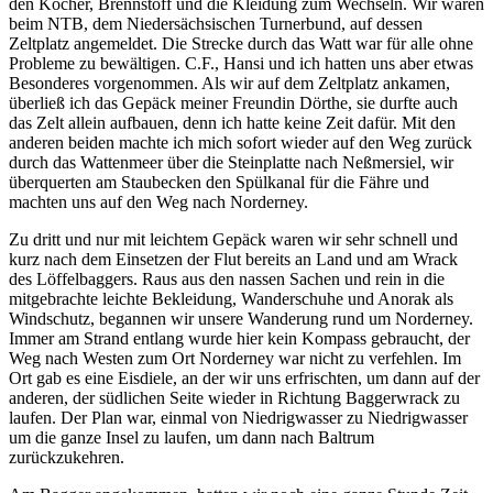
den Kocher, Brennstoff und die Kleidung zum Wechseln. Wir waren
beim NTB, dem Niedersächsischen Turnerbund, auf dessen
Zeltplatz angemeldet. Die Strecke durch das Watt war für alle ohne
Probleme zu bewältigen. C.F., Hansi und ich hatten uns aber etwas
Besonderes vorgenommen. Als wir auf dem Zeltplatz ankamen,
überließ ich das Gepäck meiner Freundin Dörthe, sie durfte auch
das Zelt allein aufbauen, denn ich hatte keine Zeit dafür. Mit den
anderen beiden machte ich mich sofort wieder auf den Weg zurück
durch das Wattenmeer über die Steinplatte nach Neßmersiel, wir
überquerten am Staubecken den Spülkanal für die Fähre und
machten uns auf den Weg nach Norderney.
Zu dritt und nur mit leichtem Gepäck waren wir sehr schnell und
kurz nach dem Einsetzen der Flut bereits an Land und am Wrack
des Löffelbaggers. Raus aus den nassen Sachen und rein in die
mitgebrachte leichte Bekleidung, Wanderschuhe und Anorak als
Windschutz, begannen wir unsere Wanderung rund um Norderney.
Immer am Strand entlang wurde hier kein Kompass gebraucht, der
Weg nach Westen zum Ort Norderney war nicht zu verfehlen. Im
Ort gab es eine Eisdiele, an der wir uns erfrischten, um dann auf der
anderen, der südlichen Seite wieder in Richtung Baggerwrack zu
laufen. Der Plan war, einmal von Niedrigwasser zu Niedrigwasser
um die ganze Insel zu laufen, um dann nach Baltrum
zurückzukehren.