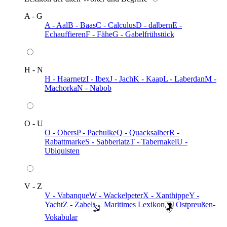
A - G
A - Aal
B - Baas
C - Calculus
D - dalbern
E -
Echauffieren
F - Fähe
G - Gabelfrühstück
H - N
H - Haarnetz
I - Ibex
J - Jach
K - Kaap
L - Laberdan
M -
Machorka
N - Nabob
O - U
O - Obers
P - Pachulke
Q - Quacksalber
R -
Rabattmarke
S - Sabberlatz
T - Tabernakel
U -
Ubiquisten
V - Z
V - Vabanque
W - Wackelpeter
X - Xanthippe
Y -
Yacht
Z - Zabel
️ Maritimes Lexikon
️ Ostpreußen-
Vokabular