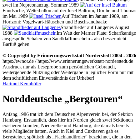
zwei im Nepreonanzug, Sommer 1989
Fundsache, Wetterballon auf der Insel Baltrum, Dörthe und Thomas
im Mai 1989
Auf Trischen im Januar 1989, am
Horizont: Vogelwart-Häuschen und Buschsandbaake
Strandflieder auf Langenes August
1988
Im Watt der Marner Plate: Scharfkantige
ausgespülte Schalen von Sandklaffmuscheln - also besser nicht
Barfuß gehen
© Copyright by Erinnerungswerkstatt Norderstedt 2004 - 2026
https://ewnor.de / https://www.erinnerungswerkstatt-norderstedt.de
Ausdruck nur als Leseprobe zum persönlichen Gebrauch,
weitergehende Nutzung oder Weitergabe in jeglicher Form nur mit
dem schriftlichem Einverständnis der Urheber!
Hartmut Kennhöfer
Norddeutsche
Bergtouren
Anfang 1986 trat ich dem Deutschen Alpenverein bei, der Sektion
Hamburg. Erstaunlich, dass hier im Norden gleich zwei Sektionen
existieren konnten, Niederelbe und Hamburg, die damals bereits
viele Mitglieder hatten. Auch in Kiel und Cuxhaven gab es
Bergsteiger, spöttisch als
Flachlandtiroler
bezeichnet, die in den