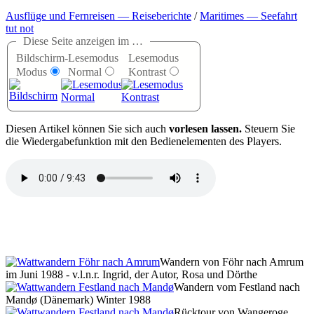
Ausflüge und Fernreisen — Reiseberichte
/
Maritimes — Seefahrt
tut not
Diese Seite anzeigen im …
Bildschirm-
Lesemodus
Lesemodus
Modus
Normal
Kontrast
D
iesen Artikel können Sie sich auch
vorlesen lassen.
Steuern Sie
die Wiedergabefunktion mit den Bedienelementen des Players.
Wandern von Föhr nach Amrum
im Juni 1988 - v.l.n.r. Ingrid, der Autor, Rosa und Dörthe
Wandern vom Festland nach
Mandø (Dänemark) Winter 1988
Rücktour von Wangeroge,