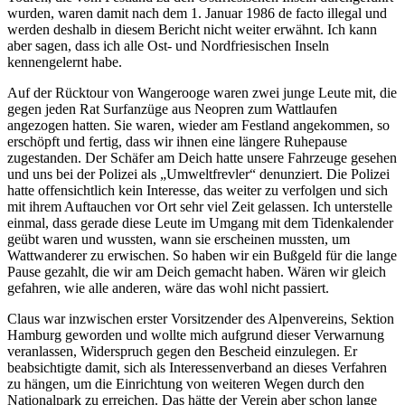
wurden, waren damit nach dem 1. Januar 1986 de facto illegal und
werden deshalb in diesem Bericht nicht weiter erwähnt. Ich kann
aber sagen, dass ich alle Ost- und Nordfriesischen Inseln
kennengelernt habe.
Auf der Rücktour von Wangerooge waren zwei junge Leute mit, die
gegen jeden Rat Surfanzüge aus Neopren zum Wattlaufen
angezogen hatten. Sie waren, wieder am Festland angekommen, so
erschöpft und fertig, dass wir ihnen eine längere Ruhepause
zugestanden. Der Schäfer am Deich hatte unsere Fahrzeuge gesehen
und uns bei der Polizei als
Umweltfrevler
denunziert. Die Polizei
hatte offensichtlich kein Interesse, das weiter zu verfolgen und sich
mit ihrem Auftauchen vor Ort sehr viel Zeit gelassen. Ich unterstelle
einmal, dass gerade diese Leute im Umgang mit dem Tidenkalender
geübt waren und wussten, wann sie erscheinen mussten, um
Wattwanderer zu erwischen. So haben wir ein Bußgeld für die lange
Pause gezahlt, die wir am Deich gemacht haben. Wären wir gleich
gefahren, wie alle anderen, wäre das wohl nicht passiert.
Claus war inzwischen erster Vorsitzender des Alpenvereins, Sektion
Hamburg geworden und wollte mich aufgrund dieser Verwarnung
veranlassen, Widerspruch gegen den Bescheid einzulegen. Er
beabsichtigte damit, sich als Interessenverband an dieses Verfahren
zu hängen, um die Einrichtung von weiteren Wegen durch den
Nationalpark zu erreichen. Das hätte der Verein aber schon lange