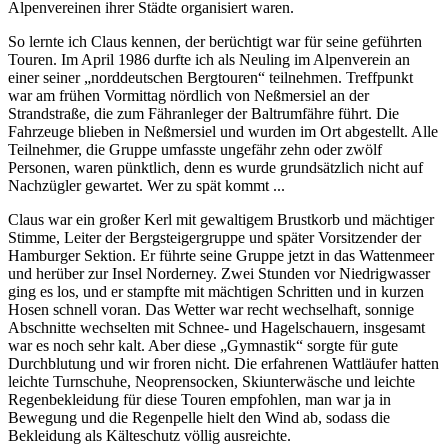
Alpenvereinen ihrer Städte organisiert waren.
So lernte ich Claus kennen, der berüchtigt war für seine geführten
Touren. Im April 1986 durfte ich als Neuling im Alpenverein an
einer seiner
norddeutschen Bergtouren
teilnehmen. Treffpunkt
war am frühen Vormittag nördlich von Neßmersiel an der
Strandstraße, die zum Fähranleger der Baltrumfähre führt. Die
Fahrzeuge blieben in Neßmersiel und wurden im Ort abgestellt. Alle
Teilnehmer, die Gruppe umfasste ungefähr zehn oder zwölf
Personen, waren pünktlich, denn es wurde grundsätzlich nicht auf
Nachzügler gewartet. Wer zu spät kommt ...
Claus war ein großer Kerl mit gewaltigem Brustkorb und mächtiger
Stimme, Leiter der Bergsteigergruppe und später Vorsitzender der
Hamburger Sektion. Er führte seine Gruppe jetzt in das Wattenmeer
und herüber zur Insel Norderney. Zwei Stunden vor Niedrigwasser
ging es los, und er stampfte mit mächtigen Schritten und in kurzen
Hosen schnell voran. Das Wetter war recht wechselhaft, sonnige
Abschnitte wechselten mit Schnee- und Hagelschauern, insgesamt
war es noch sehr kalt. Aber diese
Gymnastik
sorgte für gute
Durchblutung und wir froren nicht. Die erfahrenen Wattläufer hatten
leichte Turnschuhe, Neoprensocken, Skiunterwäsche und leichte
Regenbekleidung für diese Touren empfohlen, man war ja in
Bewegung und die Regenpelle hielt den Wind ab, sodass die
Bekleidung als Kälteschutz völlig ausreichte.