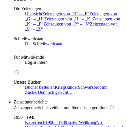
Die Zeitzeugen
Übersicht
Zeitzeugen von
B
–
F
Zeitzeugen von
G
–
H
Zeitzeugen von
H
–
K
Zeitzeugen von
K
–
P
Zeitzeugen von
P
–
S
Zeitzeugen von
S
–
Z
Schreibwerkstatt
Die Schreibwerkstatt
Für Mitwirkende
LogIn Intern
Unsere Bücher
Bücher bestellen
Kriegskinder
Schwarzbrot mit
Zucker
Dennoch gelacht…
Zeitzeugenberichte
Zeitzeugenberichte, zeitlich und thematisch geordnet
1850 - 1945
Kaiserreich
1900 - 1939
Erster Weltkrieg
NS-