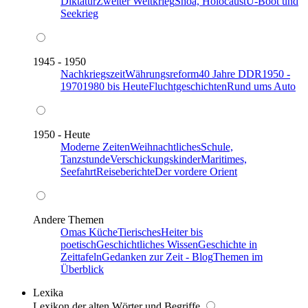
Diktatur
Zweiter Weltkrieg
Shoa, Holocaust
U-Boot und
Seekrieg
1945 - 1950
Nachkriegszeit
Währungsreform
40 Jahre DDR
1950 -
1970
1980 bis Heute
Fluchtgeschichten
Rund ums Auto
1950 - Heute
Moderne Zeiten
Weihnachtliches
Schule,
Tanzstunde
Verschickungskinder
Maritimes,
Seefahrt
Reiseberichte
Der vordere Orient
Andere Themen
Omas Küche
Tierisches
Heiter bis
poetisch
Geschichtliches Wissen
Geschichte in
Zeittafeln
Gedanken zur Zeit - Blog
Themen im
Überblick
Lexika
Lexikon der alten Wörter und Begriffe