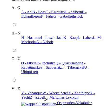
A - G
A - Aal
B - Baas
C - Calculus
D - dalbern
E -
Echauffieren
F - Fähe
G - Gabelfrühstück
H - N
H - Haarnetz
I - Ibex
J - Jach
K - Kaap
L - Laberdan
M -
Machorka
N - Nabob
O - U
O - Obers
P - Pachulke
Q - Quacksalber
R -
Rabattmarke
S - Sabberlatz
T - Tabernakel
U -
Ubiquisten
V - Z
V - Vabanque
W - Wackelpeter
X - Xanthippe
Y -
Yacht
Z - Zabel
️ Maritimes Lexikon
️ Ostpreußen-Vokabular