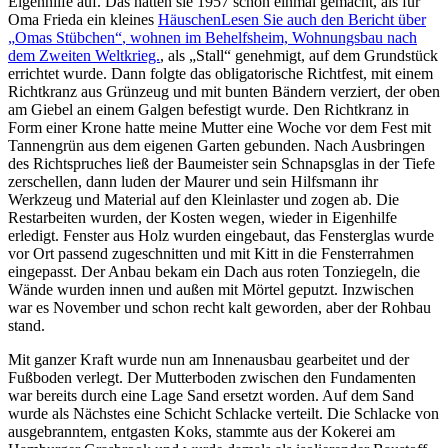
Eigenhilfe auf. Das hatten sie 1957 schon einmal gemacht, als für
Oma Frieda ein kleines
Häuschen
Lesen Sie auch den Bericht über
Omas Stübchen
, wohnen im Behelfsheim, Wohnungsbau nach
dem Zweiten Weltkrieg.
, als
Stall
genehmigt, auf dem Grundstück
errichtet wurde. Dann folgte das obligatorische Richtfest, mit einem
Richtkranz aus Grünzeug und mit bunten Bändern verziert, der oben
am Giebel an einem Galgen befestigt wurde. Den Richtkranz in
Form einer Krone hatte meine Mutter eine Woche vor dem Fest mit
Tannengrün aus dem eigenen Garten gebunden. Nach Ausbringen
des Richtspruches ließ der Baumeister sein Schnapsglas in der Tiefe
zerschellen, dann luden der Maurer und sein Hilfsmann ihr
Werkzeug und Material auf den Kleinlaster und zogen ab. Die
Restarbeiten wurden, der Kosten wegen, wieder in Eigenhilfe
erledigt. Fenster aus Holz wurden eingebaut, das Fensterglas wurde
vor Ort passend zugeschnitten und mit Kitt in die Fensterrahmen
eingepasst. Der Anbau bekam ein Dach aus roten Tonziegeln, die
Wände wurden innen und außen mit Mörtel geputzt. Inzwischen
war es November und schon recht kalt geworden, aber der Rohbau
stand.
Mit ganzer Kraft wurde nun am Innenausbau gearbeitet und der
Fußboden verlegt. Der Mutterboden zwischen den Fundamenten
war bereits durch eine Lage Sand ersetzt worden. Auf dem Sand
wurde als Nächstes eine Schicht Schlacke verteilt. Die Schlacke von
ausgebranntem, entgasten Koks, stammte aus der Kokerei am