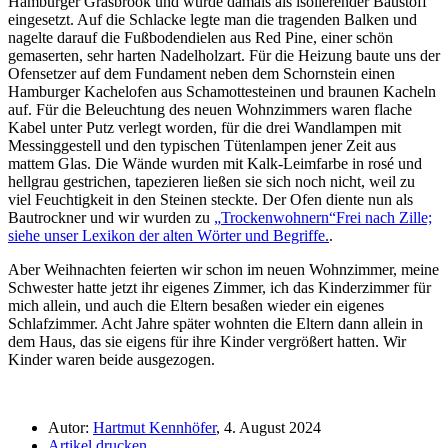
Hamburger Grasbrook und wurde damals als isolierender Baustoff
eingesetzt. Auf die Schlacke legte man die tragenden Balken und
nagelte darauf die Fußbodendielen aus Red Pine, einer schön
gemaserten, sehr harten Nadelholzart. Für die Heizung baute uns der
Ofensetzer auf dem Fundament neben dem Schornstein einen
Hamburger Kachelofen aus Schamottesteinen und braunen Kacheln
auf. Für die Beleuchtung des neuen Wohnzimmers waren flache
Kabel unter Putz verlegt worden, für die drei Wandlampen mit
Messinggestell und den typischen Tütenlampen jener Zeit aus
mattem Glas. Die Wände wurden mit Kalk-Leimfarbe in rosé und
hellgrau gestrichen, tapezieren ließen sie sich noch nicht, weil zu
viel Feuchtigkeit in den Steinen steckte. Der Ofen diente nun als
Bautrockner und wir wurden zu
Trockenwohnern
Frei nach Zille;
siehe unser Lexikon der alten Wörter und Begriffe.
.
Aber Weihnachten feierten wir schon im neuen Wohnzimmer, meine
Schwester hatte jetzt ihr eigenes Zimmer, ich das Kinderzimmer für
mich allein, und auch die Eltern besaßen wieder ein eigenes
Schlafzimmer. Acht Jahre später wohnten die Eltern dann allein in
dem Haus, das sie eigens für ihre Kinder vergrößert hatten. Wir
Kinder waren beide ausgezogen.
Autor:
Hartmut Kennhöfer
, 4. August 2024
Artikel drucken