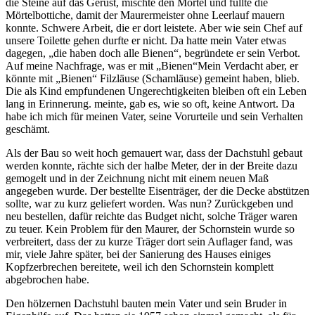
die Steine auf das Gerüst, mischte den Mörtel und füllte die
Mörtelbottiche, damit der Maurermeister ohne Leerlauf mauern
konnte. Schwere Arbeit, die er dort leistete. Aber wie sein Chef auf
unsere Toilette gehen durfte er nicht. Da hatte mein Vater etwas
dagegen,
die haben doch alle Bienen
, begründete er sein Verbot.
Auf meine Nachfrage, was er mit
Bienen
Mein Verdacht aber, er
könnte mit
Bienen
Filzläuse (Schamläuse) gemeint haben, blieb.
Die als Kind empfundenen Ungerechtigkeiten bleiben oft ein Leben
lang in Erinnerung.
meinte, gab es, wie so oft, keine Antwort. Da
habe ich mich für meinen Vater, seine Vorurteile und sein Verhalten
geschämt.
Als der Bau so weit hoch gemauert war, dass der Dachstuhl gebaut
werden konnte, rächte sich der halbe Meter, der in der Breite dazu
gemogelt und in der Zeichnung nicht mit einem neuen Maß
angegeben wurde. Der bestellte Eisenträger, der die Decke abstützen
sollte, war zu kurz geliefert worden. Was nun? Zurückgeben und
neu bestellen, dafür reichte das Budget nicht, solche Träger waren
zu teuer. Kein Problem für den Maurer, der Schornstein wurde so
verbreitert, dass der zu kurze Träger dort sein Auflager fand, was
mir, viele Jahre später, bei der Sanierung des Hauses einiges
Kopfzerbrechen bereitete, weil ich den Schornstein komplett
abgebrochen habe.
Den hölzernen Dachstuhl bauten mein Vater und sein Bruder in