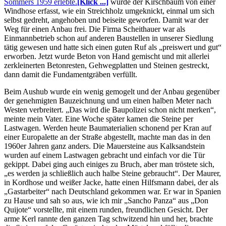
Sommers 1959 erlebte.
[Klick ...]
wurde der Kirschbaum von einer
Windhose erfasst, wie ein Streichholz umgeknickt, einmal um sich
selbst gedreht, angehoben und beiseite geworfen. Damit war der
Weg für einen Anbau frei. Die Firma Scheithauer war als
Einmannbetrieb schon auf anderen Baustellen in unserer Siedlung
tätig gewesen und hatte sich einen guten Ruf als
preiswert und gut
erworben. Jetzt wurde Beton von Hand gemischt und mit allerlei
zerkleinerten Betonresten, Gehwegplatten und Steinen gestreckt,
dann damit die Fundamentgräben verfüllt.
Beim Aushub wurde ein wenig gemogelt und der Anbau gegenüber
der genehmigten Bauzeichnung und um einen halben Meter nach
Westen verbreitert.
Das wird die Baupolizei schon nicht merken
,
meinte mein Vater. Eine Woche später kamen die Steine per
Lastwagen. Werden heute Baumaterialien schonend per Kran auf
einer Europalette an der Straße abgestellt, machte man das in den
1960er Jahren ganz anders. Die Mauersteine aus Kalksandstein
wurden auf einem Lastwagen gebracht und einfach vor die Tür
gekippt. Dabei ging auch einiges zu Bruch, aber man tröstete sich,
es werden ja schließlich auch halbe Steine gebraucht
. Der Maurer,
in Kordhose und weißer Jacke, hatte einen Hilfsmann dabei, der als
Gastarbeiter
nach Deutschland gekommen war. Er war in Spanien
zu Hause und sah so aus, wie ich mir
Sancho Panza
aus
Don
Quijote
vorstellte, mit einem runden, freundlichen Gesicht. Der
arme Kerl rannte den ganzen Tag schwitzend hin und her, brachte