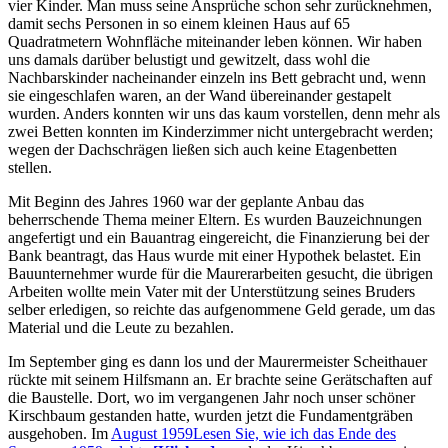
vier Kinder. Man muss seine Ansprüche schon sehr zurücknehmen,
damit sechs Personen in so einem kleinen Haus auf 65
Quadratmetern Wohnfläche miteinander leben können. Wir haben
uns damals darüber belustigt und gewitzelt, dass wohl die
Nachbarskinder nacheinander einzeln ins Bett gebracht und, wenn
sie eingeschlafen waren, an der Wand übereinander gestapelt
wurden. Anders konnten wir uns das kaum vorstellen, denn mehr als
zwei Betten konnten im Kinderzimmer nicht untergebracht werden;
wegen der Dachschrägen ließen sich auch keine Etagenbetten
stellen.
Mit Beginn des Jahres 1960 war der geplante Anbau das
beherrschende Thema meiner Eltern. Es wurden Bauzeichnungen
angefertigt und ein Bauantrag eingereicht, die Finanzierung bei der
Bank beantragt, das Haus wurde mit einer Hypothek belastet. Ein
Bauunternehmer wurde für die Maurerarbeiten gesucht, die übrigen
Arbeiten wollte mein Vater mit der Unterstützung seines Bruders
selber erledigen, so reichte das aufgenommene Geld gerade, um das
Material und die Leute zu bezahlen.
Im September ging es dann los und der Maurermeister Scheithauer
rückte mit seinem Hilfsmann an. Er brachte seine Gerätschaften auf
die Baustelle. Dort, wo im vergangenen Jahr noch unser schöner
Kirschbaum gestanden hatte, wurden jetzt die Fundamentgräben
ausgehoben. Im
August 1959
Lesen Sie, wie ich das Ende des