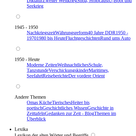
Diktatur
Zweiter Weltkrieg
Shoa, Holocaust
U-Boot und
Seekrieg
1945 - 1950
Nachkriegszeit
Währungsreform
40 Jahre DDR
1950 -
1970
1980 bis Heute
Fluchtgeschichten
Rund ums Auto
1950 - Heute
Moderne Zeiten
Weihnachtliches
Schule,
Tanzstunde
Verschickungskinder
Maritimes,
Seefahrt
Reiseberichte
Der vordere Orient
Andere Themen
Omas Küche
Tierisches
Heiter bis
poetisch
Geschichtliches Wissen
Geschichte in
Zeittafeln
Gedanken zur Zeit - Blog
Themen im
Überblick
Lexika
Lexikon der alten Wörter und Begriffe