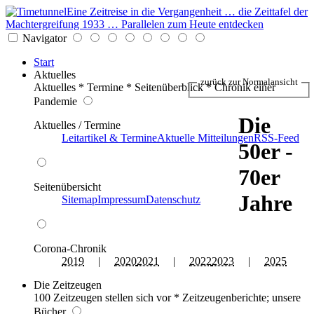
Eine Zeitreise in die Vergangenheit … die Zeittafel der
Machtergreifung 1933 … Parallelen zum Heute entdecken
Navigator
Start
Aktuelles
zurück zur Normalansicht
Aktuelles * Termine * Seitenüberblick * Chronik einer
Pandemie
Die
Aktuelles / Termine
Leitartikel & Termine
Aktuelle Mitteilungen
RSS-Feed
50er -
70er
Seitenübersicht
Jahre
Sitemap
Impressum
Datenschutz
Corona-Chronik
2019
|
2020
2021
|
2022
2023
|
2025
Die Zeitzeugen
100 Zeitzeugen stellen sich vor * Zeitzeugenberichte; unsere
Bücher