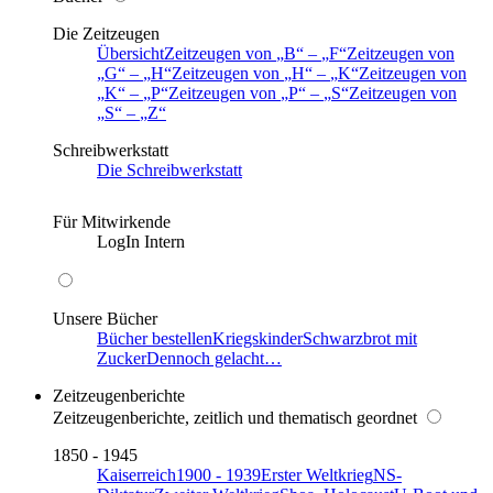
Die Zeitzeugen
Übersicht
Zeitzeugen von
B
–
F
Zeitzeugen von
G
–
H
Zeitzeugen von
H
–
K
Zeitzeugen von
K
–
P
Zeitzeugen von
P
–
S
Zeitzeugen von
S
–
Z
Schreibwerkstatt
Die Schreibwerkstatt
Für Mitwirkende
LogIn Intern
Unsere Bücher
Bücher bestellen
Kriegskinder
Schwarzbrot mit
Zucker
Dennoch gelacht…
Zeitzeugenberichte
Zeitzeugenberichte, zeitlich und thematisch geordnet
1850 - 1945
Kaiserreich
1900 - 1939
Erster Weltkrieg
NS-