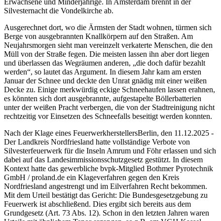
Erwachsene und Minderjährige. In Amsterdam brennt in der
Silvesternacht die Vondelkirche ab.
Ausgerechnet dort, wo die Ärmsten der Stadt wohnen, türmen sich
Berge von ausgebrannten Knallkörpern auf den Straßen. Am
Neujahrsmorgen sieht man vereinzelt verkaterte Menschen, die den
Müll von der Straße fegen. Die meisten lassen ihn aber dort liegen
und überlassen das Wegräumen anderen, „die doch dafür bezahlt
werden“, so lautet das Argument. In diesem Jahr kam am ersten
Januar der Schnee und deckte den Unrat gnädig mit einer weißen
Decke zu. Einige merkwürdig eckige Schneehaufen lassen erahnen,
es könnten sich dort ausgebrannte, aufgestapelte Böllerbatterien
unter der weißen Pracht verbergen, die von der Stadtreinigung nicht
rechtzeitig vor Einsetzen des Schneefalls beseitigt werden konnten.
Nach der Klage eines
Feuerwerkherstellers
Berlin, den 11.12.2025 -
Der Landkreis Nordfriesland hatte vollständige Verbote von
Silvesterfeuerwerk für die Inseln Amrum und Föhr erlassen und sich
dabei auf das Landesimmissionsschutzgesetz gestützt. In diesem
Kontext hatte das gewerbliche bvpk-Mitglied Bothmer Pyrotechnik
GmbH / proland.de ein Klageverfahren gegen den Kreis
Nordfriesland angestrengt und im Eilverfahren Recht bekommen.
Mit dem Urteil bestätigt das Gericht: Die Bundesgesetzgebung zu
Feuerwerk ist abschließend. Dies ergibt sich bereits aus dem
Grundgesetz (Art. 73 Abs. 12). Schon in den letzten Jahren waren