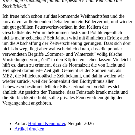
Kreislauferkrankungen führen. Insgesamt erhöht Feinstaub die
Sterblichkeit.“
Ich freue mich schon auf das kommende Weihnachtsfest und die
kurz davor aufkeimenden Debatten um ein Böllerverbot, und wieder
mit gut gefüllten Feuerwerksvorräten in den Kellern der
Geschäftsleute. Warum bekommen Justiz und Politik eigentlich
nichts mehr gebacken? Seit Jahren wird mit ähnlichem Erfolg auch
um die Abschaffung der Zeitverschiebung gerungen. Dass sich dort
nichts bewegt liegt aber wahrscheinlich daran, dass die populär
verwendeten Begriffe „Sommer- und Winterzeit“ völlig falsche
Vorstellungen von „Zeit“ in den Köpfen entstehen lassen. Vielleicht
hilft es, daran zu erinnern, dass als Normalzeit die von Licht und
Helligkeit dominierte Zeit galt. Gemeint ist der Sonnenlauf, als
MEZ, die Mitteleuropäische Zeit bekannt, und dahin wollen wir
wieder zurück, weil der Sonnenlauf den Biorhythmus aller
Lebewesen bestimmt. Mit der Silvesterknallerei verhält es sich
ähnlich: Angesichts der Tatsache, dass Feinstaub krank macht und
die Sterblichkeit erhöht, sollte privates Feuerwerk endgültig der
Vergangenheit angehören.
Autor:
Hartmut Kennhöfer
, Neujahr 2026
Artikel drucken