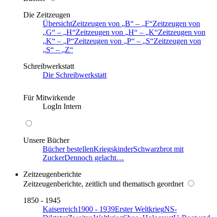
Die Zeitzeugen
Übersicht
Zeitzeugen von
B
–
F
Zeitzeugen von
G
–
H
Zeitzeugen von
H
–
K
Zeitzeugen von
K
–
P
Zeitzeugen von
P
–
S
Zeitzeugen von
S
–
Z
Schreibwerkstatt
Die Schreibwerkstatt
Für Mitwirkende
LogIn Intern
Unsere Bücher
Bücher bestellen
Kriegskinder
Schwarzbrot mit
Zucker
Dennoch gelacht…
Zeitzeugenberichte
Zeitzeugenberichte, zeitlich und thematisch geordnet
1850 - 1945
Kaiserreich
1900 - 1939
Erster Weltkrieg
NS-