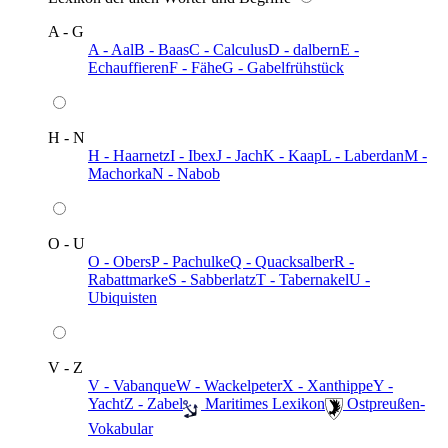
A - G
A - Aal
B - Baas
C - Calculus
D - dalbern
E -
Echauffieren
F - Fähe
G - Gabelfrühstück
H - N
H - Haarnetz
I - Ibex
J - Jach
K - Kaap
L - Laberdan
M -
Machorka
N - Nabob
O - U
O - Obers
P - Pachulke
Q - Quacksalber
R -
Rabattmarke
S - Sabberlatz
T - Tabernakel
U -
Ubiquisten
V - Z
V - Vabanque
W - Wackelpeter
X - Xanthippe
Y -
Yacht
Z - Zabel
️ Maritimes Lexikon
️ Ostpreußen-
Vokabular