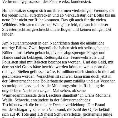
Verbrennungsprozessen des Feuerwerks, kondensiert.
Hundebesitzer sorgen sich um ihre armen vierbeinigen Freunde, die
bei jedem Knall aufschrecken und ab Verkaufsstart der Böller bis ins
neue Jahr nicht zur Ruhe kommen. Das gilt auch für die vielen
Wildtiere. Mir taten die armen Wildgänse leid, die auch in dieser
Silvesternacht aufgeschreckt umherflogen und keinen ruhigen Ort
fanden.
Am Neujahrsmorgen in den Nachrichten dann die alljährliche
traurige Bilanz. Zwei Jugendliche haben sich mit selbstgebauten
Böllern ums Leben gebracht, diverse abgesprengte Finger und
Hände sind zu beklagen, Rettungskräfte, Feuerwehrleute und
Polizisten sind mit Raketen beschossen worden. Und das Geld, mit
dem so viel Gutes hätte bewirkt werden können, wenn es an die
richtigen Stellen geflossen wäre, ist millionenfach sinnlos in die Luft
geschossen worden. Verzichten ist schwer, kann man doch jetzt in
der Silvesternacht eine Böllerbatterie ganz zufällig und aus Versehen
so umkippen lassen, dass alle Mündungsrohre in Richtung des
ungeliebten Nachbarn zeigen. Mal sehen, ob seine
Wärmedämmfassade dem Beschuss standhält? In Crans-Montana,
Wallis, Schweiz, entzündete in der Silvesternacht das
Tischfeuerwerk die brennbare Deckenverkleidung. Der Brand
wurde schlagartig zu einem Vollbrand, die Zahl der Opfer beläuft
sich auf 40 Tote und 119 meist Schwerverletzte, größtenteils junge