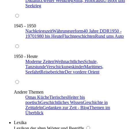
Diktatur
Zweiter Weltkrieg
Shoa, Holocaust
U-Boot und
Seekrieg
1945 - 1950
Nachkriegszeit
Währungsreform
40 Jahre DDR
1950 -
1970
1980 bis Heute
Fluchtgeschichten
Rund ums Auto
1950 - Heute
Moderne Zeiten
Weihnachtliches
Schule,
Tanzstunde
Verschickungskinder
Maritimes,
Seefahrt
Reiseberichte
Der vordere Orient
Andere Themen
Omas Küche
Tierisches
Heiter bis
poetisch
Geschichtliches Wissen
Geschichte in
Zeittafeln
Gedanken zur Zeit - Blog
Themen im
Überblick
Lexika
Lexikon der alten Wörter und Begriffe