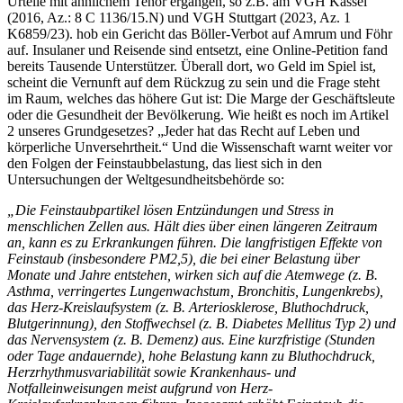
Urteile mit ähnlichem Tenor ergangen, so z.B. am VGH Kassel
(2016, Az.: 8 C 1136/15.N) und VGH Stuttgart (2023, Az. 1
K6859/23).
hob ein Gericht das Böller-Verbot auf Amrum und Föhr
auf. Insulaner und Reisende sind entsetzt, eine Online-Petition fand
bereits Tausende Unterstützer. Überall dort, wo Geld im Spiel ist,
scheint die Vernunft auf dem Rückzug zu sein und die Frage steht
im Raum, welches das höhere Gut ist: Die Marge der Geschäftsleute
oder die Gesundheit der Bevölkerung. Wie heißt es noch im Artikel
2 unseres Grundgesetzes? „Jeder hat das Recht auf Leben und
körperliche Unversehrtheit.“ Und die Wissenschaft warnt weiter vor
den Folgen der Feinstaubbelastung, das liest sich in den
Untersuchungen der Weltgesundheitsbehörde so:
„Die Feinstaubpartikel lösen Entzündungen und Stress in
menschlichen Zellen aus. Hält dies über einen längeren Zeitraum
an, kann es zu Erkrankungen führen. Die langfristigen Effekte von
Feinstaub (insbesondere PM2,5⁠), die bei einer Belastung über
Monate und Jahre entstehen, wirken sich auf die Atemwege (z. B.
Asthma, verringertes Lungenwachstum, Bronchitis, Lungenkrebs),
das Herz-Kreislaufsystem (z. B. Arteriosklerose, Bluthochdruck,
Blutgerinnung), den Stoffwechsel (z. B. Diabetes Mellitus Typ 2) und
das Nervensystem (z. B. Demenz) aus. Eine kurzfristige (Stunden
oder Tage andauernde), hohe Belastung kann zu Bluthochdruck,
Herzrhythmusvariabilität sowie Krankenhaus- und
Notfalleinweisungen meist aufgrund von Herz-