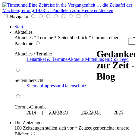
Eine Zeitreise in die Vergangenheit … die Zeittafel der
Machtergreifung 1933 … Parallelen zum Heute entdecken
Navigator
Start
Aktuelles
Aktuelles * Termine * Seitenüberblick * Chronik einer
z
Pandemie
Gedanke
Aktuelles / Termine
Leitartikel & Termine
Aktuelle Mitteilungen
RSS-Feed
zur Zeit -
Blog
Seitenübersicht
Sitemap
Impressum
Datenschutz
Corona-Chronik
2019
|
2020
2021
|
2022
2023
|
2025
Die Zeitzeugen
100 Zeitzeugen stellen sich vor * Zeitzeugenberichte; unsere
Bücher