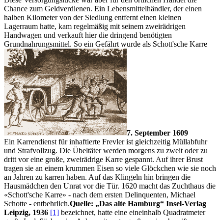
Chance zum Geldverdienen. Ein Lebensmittelhändler, der einen
halben Kilometer von der Siedlung entfernt einen kleinen
Lagerraum hatte, kam regelmäßig mit seinem zweirädrigen
Handwagen und verkauft hier die dringend benötigten
Grundnahrungsmittel. So ein Gefährt wurde als
Schott'sche Karre
7. September 1609
Ein Karrendienst für inhaftierte Frevler ist gleichzeitig Müllabfuhr
und Strafvollzug. Die Übeltäter werden morgens zu zweit oder zu
dritt vor eine große, zweirädrige Karre gespannt. Auf ihrer Brust
tragen sie an einem krummen Eisen so viele Glöckchen wie sie noch
an Jahren zu karren haben. Auf das Klingeln hin bringen die
Hausmädchen den Unrat vor die Tür. 1620 macht das Zuchthaus die
Schott'sche Karre
- nach dem ersten Delinquenten, Michael
Schotte - entbehrlich.
Quelle:
Das alte Hamburg
Insel-Verlag
Leipzig, 1936
[1]
bezeichnet, hatte eine eineinhalb Quadratmeter