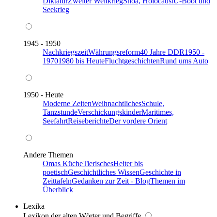
Diktatur
Zweiter Weltkrieg
Shoa, Holocaust
U-Boot und
Seekrieg
1945 - 1950
Nachkriegszeit
Währungsreform
40 Jahre DDR
1950 -
1970
1980 bis Heute
Fluchtgeschichten
Rund ums Auto
1950 - Heute
Moderne Zeiten
Weihnachtliches
Schule,
Tanzstunde
Verschickungskinder
Maritimes,
Seefahrt
Reiseberichte
Der vordere Orient
Andere Themen
Omas Küche
Tierisches
Heiter bis
poetisch
Geschichtliches Wissen
Geschichte in
Zeittafeln
Gedanken zur Zeit - Blog
Themen im
Überblick
Lexika
Lexikon der alten Wörter und Begriffe