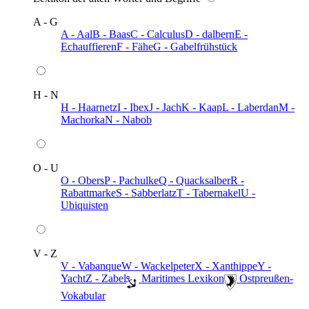
A - G
A - Aal
B - Baas
C - Calculus
D - dalbern
E -
Echauffieren
F - Fähe
G - Gabelfrühstück
H - N
H - Haarnetz
I - Ibex
J - Jach
K - Kaap
L - Laberdan
M -
Machorka
N - Nabob
O - U
O - Obers
P - Pachulke
Q - Quacksalber
R -
Rabattmarke
S - Sabberlatz
T - Tabernakel
U -
Ubiquisten
V - Z
V - Vabanque
W - Wackelpeter
X - Xanthippe
Y -
Yacht
Z - Zabel
️ Maritimes Lexikon
️ Ostpreußen-
Vokabular