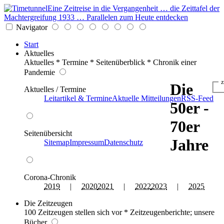
Eine Zeitreise in die Vergangenheit … die Zeittafel der
Machtergreifung 1933 … Parallelen zum Heute entdecken
Navigator
Start
Aktuelles
Aktuelles * Termine * Seitenüberblick * Chronik einer
Pandemie
z
Die
Aktuelles / Termine
Leitartikel & Termine
Aktuelle Mitteilungen
RSS-Feed
50er -
70er
Seitenübersicht
Jahre
Sitemap
Impressum
Datenschutz
Corona-Chronik
2019
|
2020
2021
|
2022
2023
|
2025
Die Zeitzeugen
100 Zeitzeugen stellen sich vor * Zeitzeugenberichte; unsere
Bücher