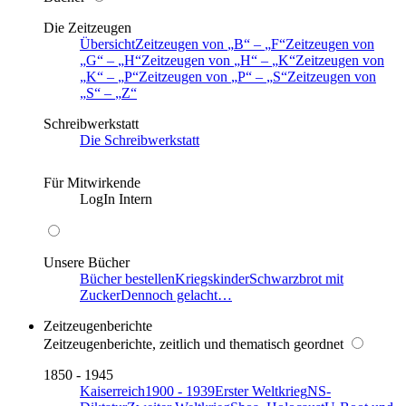
Die Zeitzeugen
Übersicht
Zeitzeugen von
B
–
F
Zeitzeugen von
G
–
H
Zeitzeugen von
H
–
K
Zeitzeugen von
K
–
P
Zeitzeugen von
P
–
S
Zeitzeugen von
S
–
Z
Schreibwerkstatt
Die Schreibwerkstatt
Für Mitwirkende
LogIn Intern
Unsere Bücher
Bücher bestellen
Kriegskinder
Schwarzbrot mit
Zucker
Dennoch gelacht…
Zeitzeugenberichte
Zeitzeugenberichte, zeitlich und thematisch geordnet
1850 - 1945
Kaiserreich
1900 - 1939
Erster Weltkrieg
NS-