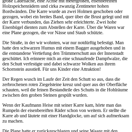
große Ladefläche, eine Achse mit metergroßen, eisenbereiften
Holzspeichenrädern und cirka zwanzig Zentimeter hohen
Bordwänden. Die Karre wurde an zwei Holmen geschoben oder
gezogen, wobei ein breites Band, quer über die Brust gelegt und mit
der Karre verbunden, das Ziehen sehr erleichterte. Zwei hohe
Eisenbügel dienten zum Abstellen der Karre. Über die Waren war
eine Plane gezogen, die vor Nässe und Staub schützte.
Die Straße, in der wir wohnten, war nur notdürftig befestigt. Man
hatte den schwarzen Humus mit einem Bagger ausgehoben und in
die entstandene Vertiefung den Trümmerschutt aus der Innenstadt
geschüttet. Ich erinnere mich an eine schnaufende Dampfwalze, die
den Schutt verfestigte und dabei schwarze Wolken aus ihrem
Schornstein ausstieß. Für uns Kinder eine Attraktion!
Der Regen wusch im Laufe der Zeit den Schutt so aus, dass die
zerbrochenen roten Ziegelsteine kreuz und quer aus der Oberfläche
schauten, weil die feinen Bestandteile des Schutts in die Hohlräume
zwischen den groben Steinen gespült wurden.
Wenn der Kaufmann Heise mit seiner Karre kam, hörte man das
Rumpeln der eisenbereiften Räder schon von weitem. Er stellte die
Karre ab und läutete mit einer Handglocke, um auf sich aufmerksam
zu machen.
Die Plane hatte er zurückgeschlagen und seine Waage mit den