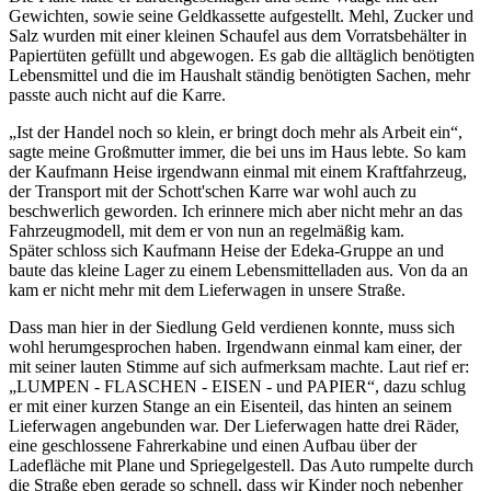
Gewichten, sowie seine Geldkassette aufgestellt. Mehl, Zucker und
Salz wurden mit einer kleinen Schaufel aus dem Vorratsbehälter in
Papiertüten gefüllt und abgewogen. Es gab die alltäglich benötigten
Lebensmittel und die im Haushalt ständig benötigten Sachen, mehr
passte auch nicht auf die Karre.
Ist der Handel noch so klein, er bringt doch mehr als Arbeit ein
,
sagte meine Großmutter immer, die bei uns im Haus lebte. So kam
der Kaufmann Heise irgendwann einmal mit einem Kraftfahrzeug,
der Transport mit der Schott'schen Karre war wohl auch zu
beschwerlich geworden. Ich erinnere mich aber nicht mehr an das
Fahrzeugmodell, mit dem er von nun an regelmäßig kam.
Später schloss sich Kaufmann Heise der Edeka-Gruppe an und
baute das kleine Lager zu einem Lebensmittelladen aus. Von da an
kam er nicht mehr mit dem Lieferwagen in unsere Straße.
Dass man hier in der Siedlung Geld verdienen konnte, muss sich
wohl herumgesprochen haben. Irgendwann einmal kam einer, der
mit seiner lauten Stimme auf sich aufmerksam machte. Laut rief er:
LUMPEN - FLASCHEN - EISEN - und PAPIER
, dazu schlug
er mit einer kurzen Stange an ein Eisenteil, das hinten an seinem
Lieferwagen angebunden war. Der Lieferwagen hatte drei Räder,
eine geschlossene Fahrerkabine und einen Aufbau über der
Ladefläche mit Plane und Spriegelgestell. Das Auto rumpelte durch
die Straße eben gerade so schnell, dass wir Kinder noch nebenher