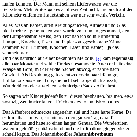
laufen konnten. Der Mann mit seinem Lieferwagen war die
Sensation. Mehr Autos gab es zu dieser Zeit nicht, und auch auf den
Kilometer entfernten Hauptstraßen war nur sehr wenig Verkehr.
Alles, was an Papier, alten Kleidungstücken, Altmetall und Glas
nicht mehr zu gebrauchen war, wurde von nun an gesammelt, denn
der
Lumpensammler
Also, den Text hab ich so in Erinnerung:
Lumpen, Knochen, Eisen und Papier - ausgeschlagene Zähne
sammeln wir - Lumpen, Knochen, Eisen und Papier, - ja das
sammeln wir!
Und das natürlich auf einer bekannten Melodie!
[2]
kam regelmäßig
alle paar Monate und zahlte für das Gesammelte. Auch er hatte eine
Waage an Bord, mit der er die Sachen abwog, er zahlte nach
Gewicht. Als Bezahlung gab es entweder ein paar Pfennige,
Luftballons aus einer Tüte, die nicht sehr appetitlich aussah,
Wundertüten oder aus einem schmierigen Sack - Affenbrot.
So sagten wir Kinder jedenfalls zu diesen brettharten, braunen, etwa
zwanzig Zentimeter langen Früchten des Johannisbrotbaums.
Das Affenbrot schmeckte angenehm süß und hatte harte Kerne. Da
es furchtbar hart war, konnte man den ganzen Tag darauf
herumkauen und hatte so einen langen Genuss. Die Wundertüten
waren regelmäßig enttäuschend und die Luftballons gingen viel zu
schnell kaputt. Das
Johannisbrot
Der
Johannisbrotbaum