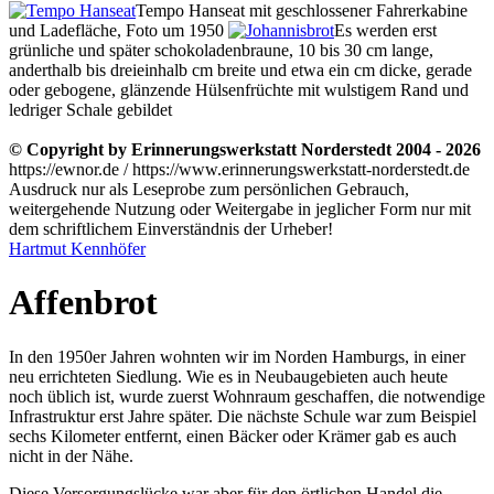
Tempo Hanseat mit geschlossener Fahrerkabine
und Ladefläche, Foto um 1950
Es werden erst
grünliche und später schokoladenbraune, 10 bis 30 cm lange,
anderthalb bis dreieinhalb cm breite und etwa ein cm dicke, gerade
oder gebogene, glänzende Hülsenfrüchte mit wulstigem Rand und
ledriger Schale gebildet
© Copyright by Erinnerungswerkstatt Norderstedt 2004 - 2026
https://ewnor.de / https://www.erinnerungswerkstatt-norderstedt.de
Ausdruck nur als Leseprobe zum persönlichen Gebrauch,
weitergehende Nutzung oder Weitergabe in jeglicher Form nur mit
dem schriftlichem Einverständnis der Urheber!
Hartmut Kennhöfer
Affenbrot
In den 1950er Jahren wohnten wir im Norden Hamburgs, in einer
neu errichteten Siedlung. Wie es in Neubaugebieten auch heute
noch üblich ist, wurde zuerst Wohnraum geschaffen, die notwendige
Infrastruktur erst Jahre später. Die nächste Schule war zum Beispiel
sechs Kilometer entfernt, einen Bäcker oder Krämer gab es auch
nicht in der Nähe.
Diese Versorgungslücke war aber für den örtlichen Handel die