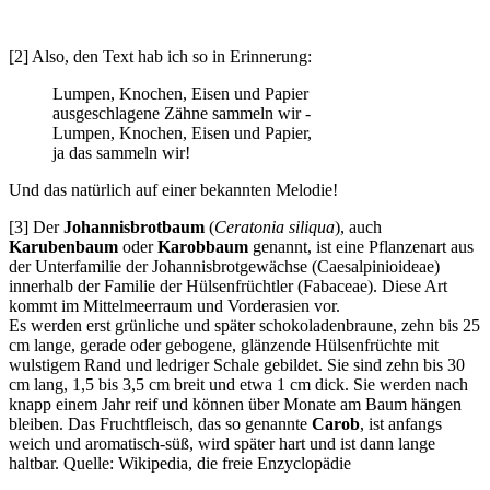
[2] Also, den Text hab ich so in Erinnerung:
Lumpen, Knochen, Eisen und Papier
ausgeschlagene Zähne sammeln wir -
Lumpen, Knochen, Eisen und Papier,
ja das sammeln wir!
Und das natürlich auf einer bekannten Melodie!
[3] Der
Johannisbrotbaum
(
Ceratonia siliqua
), auch
Karubenbaum
oder
Karobbaum
genannt, ist eine Pflanzenart aus
der Unterfamilie der Johannisbrotgewächse (Caesalpinioideae)
innerhalb der Familie der Hülsenfrüchtler (Fabaceae). Diese Art
kommt im Mittelmeerraum und Vorderasien vor.
Es werden erst grünliche und später schokoladenbraune, zehn bis 25
cm lange, gerade oder gebogene, glänzende Hülsenfrüchte mit
wulstigem Rand und ledriger Schale gebildet. Sie sind zehn bis 30
cm lang, 1,5 bis 3,5 cm breit und etwa 1 cm dick. Sie werden nach
knapp einem Jahr reif und können über Monate am Baum hängen
bleiben. Das Fruchtfleisch, das so genannte
Carob
, ist anfangs
weich und aromatisch-süß, wird später hart und ist dann lange
haltbar.
Quelle: Wikipedia, die freie Enzyclopädie