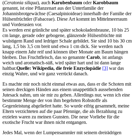
(
Ceratonia siliqua
), auch
Karubenbaum
oder
Karobbaum
genannt, ist eine Pflanzenart aus der Unterfamilie der
Johannisbrotgewächse (Caesalpinioideae) innerhalb der Familie der
Hülsenfrüchtler (Fabaceae). Diese Art kommt im Mittelmeerraum
und Vorderasien vor.
Es werden erst grünliche und später schokoladenbraune, 10 bis 25
cm lange, gerade oder gebogene, glänzende Hülsenfrüchte mit
wulstigem Rand und ledriger Schale gebildet. Sie sind 10 bis 30 cm
lang, 1,5 bis 3,5 cm breit und etwa 1 cm dick. Sie werden nach
knapp einem Jahr reif und können über Monate am Baum hängen
bleiben. Das Fruchtfleisch, das so genannte
Carob
, ist anfangs
weich und aromatisch-süß, wird später hart und ist dann lange
haltbar.
Quelle: Wikipedia, die freie Enzyclopädie
[3]
war das
einzig Wahre, und wir ganz verrückt danach.
Es machte mir noch nicht einmal etwas aus, dass er die Schoten mit
seinen dreckigen Händen aus einem unappetitlich aussehenden
Jutesack nahm, um sie mir zu geben. Allerdings nur, wenn ich eine
bestimmte Menge der von ihm begehrten Rohstoffe als
Gegenleistung abgeliefert hatte. So wurde eifrig gesammelt, meine
Eltern verzichteten auf die paar Pfennige, die als Bezahlung zu
erzielen waren zu meinen Gunsten. Die neue Vorliebe für die
exotische Frucht war ihnen nicht entgangen.
Jedes Mal, wenn der Lumpensammler mit seinem dreirädrigen