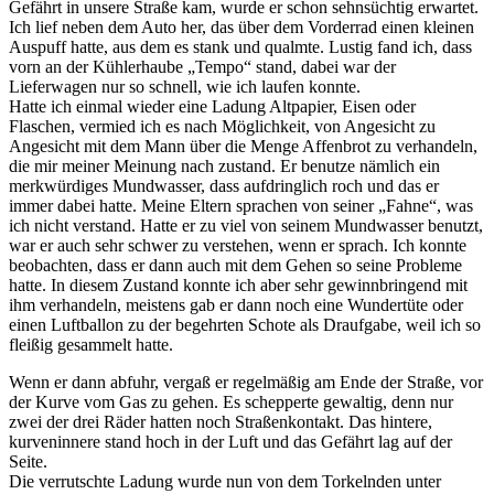
Gefährt in unsere Straße kam, wurde er schon sehnsüchtig erwartet.
Ich lief neben dem Auto her, das über dem Vorderrad einen kleinen
Auspuff hatte, aus dem es stank und qualmte. Lustig fand ich, dass
vorn an der Kühlerhaube
Tempo
stand, dabei war der
Lieferwagen nur so schnell, wie ich laufen konnte.
Hatte ich einmal wieder eine Ladung Altpapier, Eisen oder
Flaschen, vermied ich es nach Möglichkeit, von Angesicht zu
Angesicht mit dem Mann über die Menge Affenbrot zu verhandeln,
die mir meiner Meinung nach zustand. Er benutze nämlich ein
merkwürdiges Mundwasser, dass aufdringlich roch und das er
immer dabei hatte. Meine Eltern sprachen von seiner
Fahne
, was
ich nicht verstand. Hatte er zu viel von seinem Mundwasser benutzt,
war er auch sehr schwer zu verstehen, wenn er sprach. Ich konnte
beobachten, dass er dann auch mit dem Gehen so seine Probleme
hatte. In diesem Zustand konnte ich aber sehr gewinnbringend mit
ihm verhandeln, meistens gab er dann noch eine Wundertüte oder
einen Luftballon zu der begehrten Schote als Draufgabe, weil ich so
fleißig gesammelt hatte.
Wenn er dann abfuhr, vergaß er regelmäßig am Ende der Straße, vor
der Kurve vom Gas zu gehen. Es schepperte gewaltig, denn nur
zwei der drei Räder hatten noch Straßenkontakt. Das hintere,
kurveninnere stand hoch in der Luft und das Gefährt lag auf der
Seite.
Die verrutschte Ladung wurde nun von dem Torkelnden unter