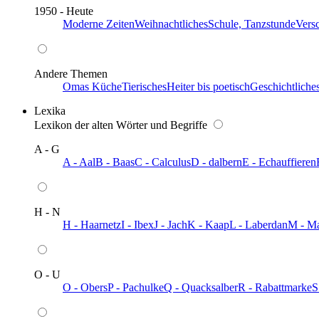
1950 - Heute
Moderne Zeiten
Weihnachtliches
Schule, Tanzstunde
Vers
Andere Themen
Omas Küche
Tierisches
Heiter bis poetisch
Geschichtliche
Lexika
Lexikon der alten Wörter und Begriffe
A - G
A - Aal
B - Baas
C - Calculus
D - dalbern
E - Echauffieren
H - N
H - Haarnetz
I - Ibex
J - Jach
K - Kaap
L - Laberdan
M - M
O - U
O - Obers
P - Pachulke
Q - Quacksalber
R - Rabattmarke
S