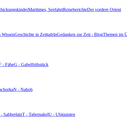
chickungskinder
Maritimes, Seefahrt
Reiseberichte
Der vordere Orient
s Wissen
Geschichte in Zeittafeln
Gedanken zur Zeit - Blog
Themen im Ü
F - Fähe
G - Gabelfrühstück
achorka
N - Nabob
 - Sabberlatz
T - Tabernakel
U - Ubiquisten