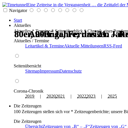
Eine Zeitreise in die Vergangenheit … die Zeittafel d
Navigator
Start
Aktuelles
Aktuelles * Termine * Seitenüberblick * Chronik einer Pandem
80er, 90er Jahre; das 21. Ja
80er, 90er Jahre; das 21. Ja
80er, 90er Jahre; das 21. Ja
80er, 90er Jahre; das 21. Ja
Ausflüge, Fernreisen – Re
Ausflüge, Fernreisen – Re
Aktuelles / Termine
Leitartikel & Termine
Aktuelle Mitteilungen
RSS-Feed
Seitenübersicht
Sitemap
Impressum
Datenschutz
Corona-Chronik
2019
|
2020
2021
|
2022
2023
|
2025
Die Zeitzeugen
100 Zeitzeugen stellen sich vor * Zeitzeugenberichte; unsere B
Die Zeitzeugen
Übersicht
Zeitzeugen von
B
–
F
Zeitzeugen von
G