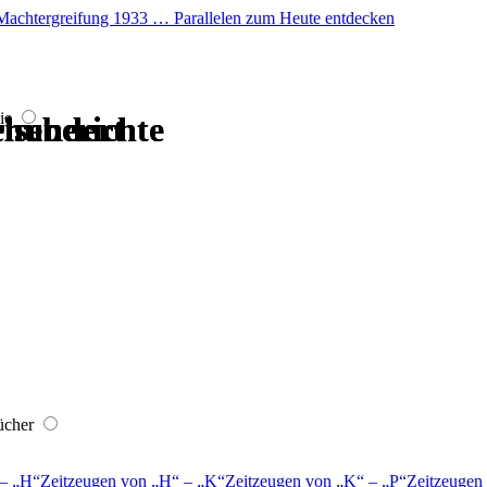
er Machtergreifung 1933 … Parallelen zum Heute entdecken
ie
hrhundert
hrhundert
hrhundert
hrhundert
iseberichte
iseberichte
ücher
–
H
Zeitzeugen von
H
–
K
Zeitzeugen von
K
–
P
Zeitzeugen