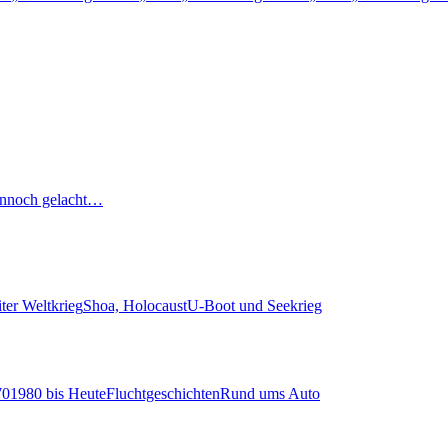
nnoch gelacht…
ter Weltkrieg
Shoa, Holocaust
U-Boot und Seekrieg
70
1980 bis Heute
Fluchtgeschichten
Rund ums Auto