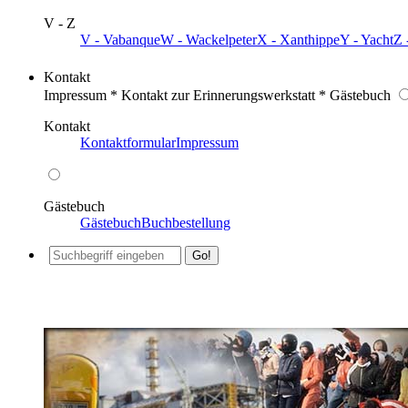
V - Z
V - Vabanque
W - Wackelpeter
X - Xanthippe
Y - Yacht
Z 
Kontakt
Impressum * Kontakt zur Erinnerungswerkstatt * Gästebuch
Kontakt
Kontaktformular
Impressum
Gästebuch
Gästebuch
Buchbestellung