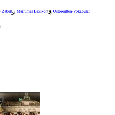
- Zabel
️ Maritimes Lexikon
️ Ostpreußen-Vokabular