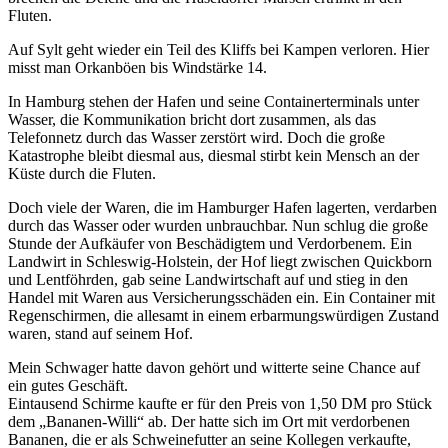
Fluten.
Auf Sylt geht wieder ein Teil des Kliffs bei Kampen verloren. Hier
misst man Orkanböen bis Windstärke 14.
In Hamburg stehen der Hafen und seine Containerterminals unter
Wasser, die Kommunikation bricht dort zusammen, als das
Telefonnetz durch das Wasser zerstört wird. Doch die große
Katastrophe bleibt diesmal aus, diesmal stirbt kein Mensch an der
Küste durch die Fluten.
Doch viele der Waren, die im Hamburger Hafen lagerten, verdarben
durch das Wasser oder wurden unbrauchbar. Nun schlug die große
Stunde der Aufkäufer von Beschädigtem und Verdorbenem. Ein
Landwirt in Schleswig-Holstein, der Hof liegt zwischen Quickborn
und Lentföhrden, gab seine Landwirtschaft auf und stieg in den
Handel mit Waren aus Versicherungsschäden ein. Ein Container mit
Regenschirmen, die allesamt in einem erbarmungswürdigen Zustand
waren, stand auf seinem Hof.
Mein Schwager hatte davon gehört und witterte seine Chance auf
ein gutes Geschäft.
Eintausend Schirme kaufte er für den Preis von 1,50 DM pro Stück
dem
Bananen-Willi
ab. Der hatte sich im Ort mit verdorbenen
Bananen, die er als Schweinefutter an seine Kollegen verkaufte,