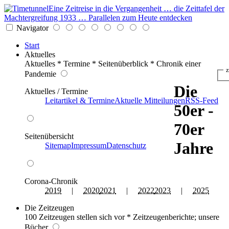
Eine Zeitreise in die Vergangenheit … die Zeittafel der
Machtergreifung 1933 … Parallelen zum Heute entdecken
Navigator
Start
Aktuelles
Aktuelles * Termine * Seitenüberblick * Chronik einer
z
Pandemie
Die
Aktuelles / Termine
Leitartikel & Termine
Aktuelle Mitteilungen
RSS-Feed
50er -
70er
Seitenübersicht
Jahre
Sitemap
Impressum
Datenschutz
Corona-Chronik
2019
|
2020
2021
|
2022
2023
|
2025
Die Zeitzeugen
100 Zeitzeugen stellen sich vor * Zeitzeugenberichte; unsere
Bücher