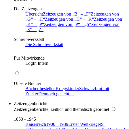
Die Zeitzeugen
Übersicht
Zeitzeugen von
B
–
F
Zeitzeugen von
G
–
H
Zeitzeugen von
H
–
K
Zeitzeugen von
K
–
P
Zeitzeugen von
P
–
S
Zeitzeugen von
S
–
Z
Schreibwerkstatt
Die Schreibwerkstatt
Für Mitwirkende
LogIn Intern
Unsere Bücher
Bücher bestellen
Kriegskinder
Schwarzbrot mit
Zucker
Dennoch gelacht…
Zeitzeugenberichte
Zeitzeugenberichte, zeitlich und thematisch geordnet
1850 - 1945
Kaiserreich
1900 - 1939
Erster Weltkrieg
NS-