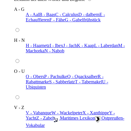
A - G
A - Aal
B - Baas
C - Calculus
D - dalbern
E -
Echauffieren
F - Fähe
G - Gabelfrühstück
H - N
H - Haarnetz
I - Ibex
J - Jach
K - Kaap
L - Laberdan
M -
Machorka
N - Nabob
O - U
O - Obers
P - Pachulke
Q - Quacksalber
R -
Rabattmarke
S - Sabberlatz
T - Tabernakel
U -
Ubiquisten
V - Z
V - Vabanque
W - Wackelpeter
X - Xanthippe
Y -
Yacht
Z - Zabel
️ Maritimes Lexikon
️ Ostpreußen-
Vokabular