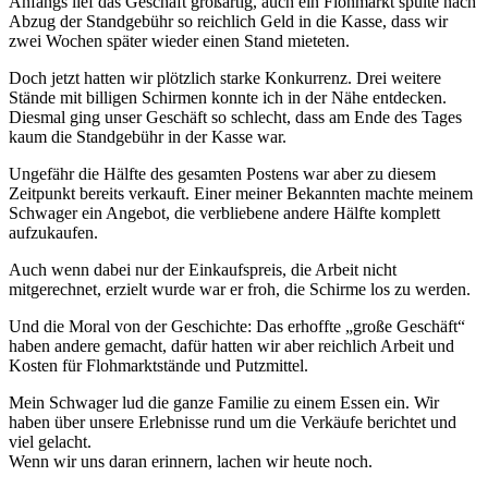
Anfangs lief das Geschäft großartig, auch ein Flohmarkt spülte nach
Abzug der Standgebühr so reichlich Geld in die Kasse, dass wir
zwei Wochen später wieder einen Stand mieteten.
Doch jetzt hatten wir plötzlich starke Konkurrenz. Drei weitere
Stände mit billigen Schirmen konnte ich in der Nähe entdecken.
Diesmal ging unser Geschäft so schlecht, dass am Ende des Tages
kaum die Standgebühr in der Kasse war.
Ungefähr die Hälfte des gesamten Postens war aber zu diesem
Zeitpunkt bereits verkauft. Einer meiner Bekannten machte meinem
Schwager ein Angebot, die verbliebene andere Hälfte komplett
aufzukaufen.
Auch wenn dabei nur der Einkaufspreis, die Arbeit nicht
mitgerechnet, erzielt wurde war er froh, die Schirme los zu werden.
Und die Moral von der Geschichte: Das erhoffte
große Geschäft
haben andere gemacht, dafür hatten wir aber reichlich Arbeit und
Kosten für Flohmarktstände und Putzmittel.
Mein Schwager lud die ganze Familie zu einem Essen ein. Wir
haben über unsere Erlebnisse rund um die Verkäufe berichtet und
viel gelacht.
Wenn wir uns daran erinnern, lachen wir heute noch.