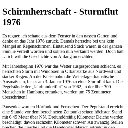
Schirmherrschaft - Sturmflut
1976
Es regnet; ich schaue aus dem Fenster in den nassen Garten und
denke an das Jahr 1976 zurück. Damals herrschte bei uns kein
Mangel an Regenschirmen. Eintausend Stück waren in der ganzen
Familie verteilt worden und sollten nun verkauft werden. Doch halt
… ich will die Geschichte von Anfang an erzählen.
Mit Jahresbeginn 1976 war das Wetter ausgesprochen schlecht, es
herrschten Sturm mit Windböen in Orkanstärke aus Nordwest und
starker Regen. An der Küste nahm die Wetterlage dramatische
Ausmaße an, bis es am 3. Januar 1976 zu einer Sturmflut kam. Die
Pegelstände der
Jahrhundertflut
von 1962, in der über 300
Menschen in Hamburg ertranken, werden um 75 Zentimeter
überschritten!
Pausenlos warnen Hörfunk und Fernsehen. Der Pegelstand erreicht
eine Stunde vor dem berechneten Zeitpunkt seinen höchsten Stand
mit 6,45 Meter über NN. Dreiunddreißig Kilometer Deiche werden
beschädigt, davon sechzehn Kilometer schwer. An zwanzig Stellen
brechen die Deiche und die Haseldorfer Marsch ertrinkt in den