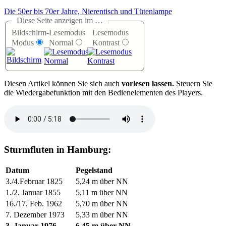
Die 50er bis 70er Jahre, Nierentisch und Tütenlampe
Diese Seite anzeigen im …
Bildschirm-
Lesemodus
Lesemodus
Modus
Normal
Kontrast
D
iesen Artikel können Sie sich auch
vorlesen lassen.
Steuern Sie
die Wiedergabefunktion mit den Bedienelementen des Players.
Sturmfluten in Hamburg:
Datum
Pegelstand
3./4.Februar 1825
5,24 m über NN
1./2. Januar 1855
5,11 m über NN
16./17. Feb. 1962
5,70 m über NN
7. Dezember 1973
5,33 m über NN
3. Januar 1976
6,45 m über NN