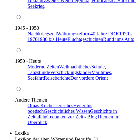
Diktatur
Zweiter Weltkrieg
Shoa, Holocaust
U-Boot und
Seekrieg
1945 - 1950
Nachkriegszeit
Währungsreform
40 Jahre DDR
1950 -
1970
1980 bis Heute
Fluchtgeschichten
Rund ums Auto
1950 - Heute
Moderne Zeiten
Weihnachtliches
Schule,
Tanzstunde
Verschickungskinder
Maritimes,
Seefahrt
Reiseberichte
Der vordere Orient
Andere Themen
Omas Küche
Tierisches
Heiter bis
poetisch
Geschichtliches Wissen
Geschichte in
Zeittafeln
Gedanken zur Zeit - Blog
Themen im
Überblick
Lexika
Lexikon der alten Wörter und Begriffe