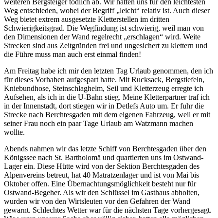
weiteren Bergsteiger tödlich ab. Wir hatten uns für den leichtesten
Weg entschieden, wobei der Begriff
leicht
relativ ist. Auch dieser
Weg bietet extrem ausgesetzte Kletterstellen im dritten
Schwierigkeitsgrad. Die Wegfindung ist schwierig, weil man von
den Dimensionen der Wand regelrecht
erschlagen
wird. Weite
Strecken sind aus Zeitgründen frei und ungesichert zu klettern und
die Führe muss man auch erst einmal finden!
Am Freitag habe ich mir den letzten Tag Urlaub genommen, den ich
für dieses Vorhaben aufgespart hatte. Mit Rucksack, Bergstiefeln,
Kniebundhose, Steinschlaghelm, Seil und Kletterzeug erregte ich
Aufsehen, als ich in die U-Bahn stieg. Meine Kletterpartner traf ich
in der Innenstadt, dort stiegen wir in Detlefs Auto um. Er fuhr die
Strecke nach Berchtesgaden mit dem eigenen Fahrzeug, weil er mit
seiner Frau noch ein paar Tage Urlaub am Watzmann machen
wollte.
Abends nahmen wir das letzte Schiff von Berchtesgaden über den
Königssee nach St. Bartholomä und quartierten uns im Ostwand-
Lager ein. Diese Hütte wird von der Sektion Berchtesgaden des
Alpenvereins betreut, hat 40 Matratzenlager und ist von Mai bis
Oktober offen. Eine Übernachtungsmöglichkeit besteht nur für
Ostwand-Begeher. Als wir den Schlüssel im Gasthaus abholten,
wurden wir von den Wirtsleuten vor den Gefahren der Wand
gewarnt. Schlechtes Wetter war für die nächsten Tage vorhergesagt.