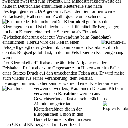
zwischen zwei und fünf Prozent). Die Mindestfestigkeitswerte der
heute in Deutschland erhältlichen Kletterseile sind nach
Festlegungen der UIAA genormt. Nach den Seilnormen werden
Einfachseile, Halbseile und Zwillingsseile unterschieden.
,
Klemmkeilen
Der
Klemmkeil
gehört zu den
Klemmgeräten und ist ein technisches Hilfsmittel für Bergsteiger,
um beim Klettern eine mobile Sicherung als Fixpunkt
(Zwischensicherung oder zur Verwendung beim Standplatz)
einzurichten. Hierzu wird der Keil in einen
Felsspalt gelegt oder geklemmt. Dann kann ein Karabiner, durch
den das Bergseil geführt ist, in den im Fels fixierten Keil eingehängt
werden.
Der Klemmkeil erfüllt also eine ähnliche Aufgabe wie der
Felshaken. Er übt aber - im Gegensatz zum Haken - nur im Falle
eines Sturzes Druck auf den umgebenden Felsen aus. Er wird meist
auch wieder aus seiner Verankerung, dem Felsriss,
herausgenommen. Daher kann er während einer Klettertour erneut
verwendet werden.
,
Karabinern
Die zum Klettern
verwendeten
Karabiner
werden aus
Gewichtsgründen fast ausschließlich aus
Aluminium gefertigt.
Kletterkarabiner, die in der
Europäischen Union in den
Handel kommen sollen, müssen
nach CE und EN hergestellt und zertifiziert