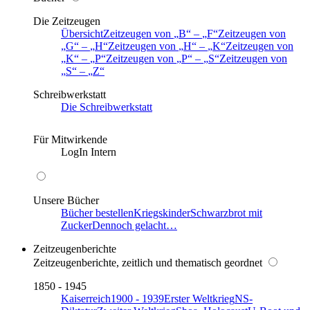
Die Zeitzeugen
Übersicht
Zeitzeugen von
B
–
F
Zeitzeugen von
G
–
H
Zeitzeugen von
H
–
K
Zeitzeugen von
K
–
P
Zeitzeugen von
P
–
S
Zeitzeugen von
S
–
Z
Schreibwerkstatt
Die Schreibwerkstatt
Für Mitwirkende
LogIn Intern
Unsere Bücher
Bücher bestellen
Kriegskinder
Schwarzbrot mit
Zucker
Dennoch gelacht…
Zeitzeugenberichte
Zeitzeugenberichte, zeitlich und thematisch geordnet
1850 - 1945
Kaiserreich
1900 - 1939
Erster Weltkrieg
NS-