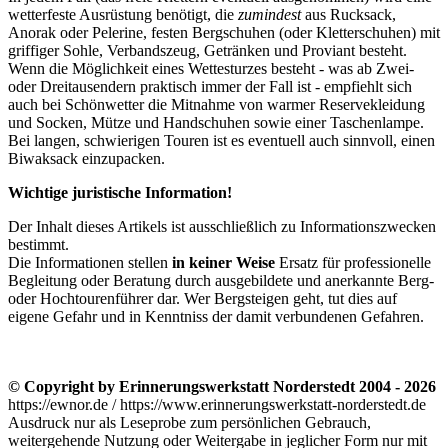
wetterfeste Ausrüstung benötigt, die
zumindest
aus Rucksack,
Anorak oder Pelerine, festen Bergschuhen (oder Kletterschuhen) mit
griffiger Sohle, Verbandszeug, Getränken und Proviant besteht.
Wenn die Möglichkeit eines Wettesturzes besteht - was ab Zwei-
oder Dreitausendern praktisch immer der Fall ist - empfiehlt sich
auch bei Schönwetter die Mitnahme von warmer Reservekleidung
und Socken, Mütze und Handschuhen sowie einer Taschenlampe.
Bei langen, schwierigen Touren ist es eventuell auch sinnvoll, einen
Biwaksack einzupacken.
Wichtige juristische Information!
Der Inhalt dieses Artikels
ist ausschließlich zu Informationszwecken
bestimmt.
Die Informationen stellen
in keiner Weise
Ersatz für professionelle
Begleitung oder Beratung durch ausgebildete und anerkannte Berg-
oder Hochtourenführer dar. Wer Bergsteigen geht, tut dies auf
eigene Gefahr und in Kenntniss der damit verbundenen Gefahren.
© Copyright by Erinnerungswerkstatt Norderstedt 2004 - 2026
https://ewnor.de / https://www.erinnerungswerkstatt-norderstedt.de
Ausdruck nur als Leseprobe zum persönlichen Gebrauch,
weitergehende Nutzung oder Weitergabe in jeglicher Form nur mit