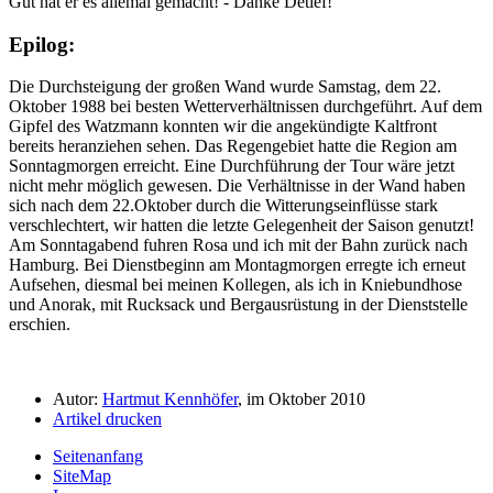
Gut hat er es allemal gemacht! - Danke Detlef!
Epilog:
Die Durchsteigung der großen Wand wurde Samstag, dem 22.
Oktober 1988 bei besten Wetterverhältnissen durchgeführt. Auf dem
Gipfel des Watzmann konnten wir die angekündigte Kaltfront
bereits heranziehen sehen. Das Regengebiet hatte die Region am
Sonntagmorgen erreicht. Eine Durchführung der Tour wäre jetzt
nicht mehr möglich gewesen. Die Verhältnisse in der Wand haben
sich nach dem 22.Oktober durch die Witterungseinflüsse stark
verschlechtert, wir hatten die letzte Gelegenheit der Saison genutzt!
Am Sonntagabend fuhren Rosa und ich mit der Bahn zurück nach
Hamburg. Bei Dienstbeginn am Montagmorgen erregte ich erneut
Aufsehen, diesmal bei meinen Kollegen, als ich in Kniebundhose
und Anorak, mit Rucksack und Bergausrüstung in der Dienststelle
erschien.
Autor:
Hartmut Kennhöfer
, im Oktober 2010
Artikel drucken
Seitenanfang
SiteMap