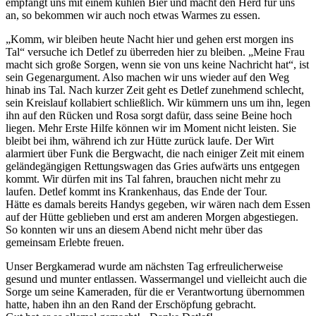
empfängt uns mit einem kühlen Bier und macht den Herd für uns
an, so bekommen wir auch noch etwas Warmes zu essen.
Komm, wir bleiben heute Nacht hier und gehen erst morgen ins
Tal
versuche ich Detlef zu überreden hier zu bleiben.
Meine Frau
macht sich große Sorgen, wenn sie von uns keine Nachricht hat
, ist
sein Gegenargument. Also machen wir uns wieder auf den Weg
hinab ins Tal. Nach kurzer Zeit geht es Detlef zunehmend schlecht,
sein Kreislauf kollabiert schließlich. Wir kümmern uns um ihn, legen
ihn auf den Rücken und Rosa sorgt dafür, dass seine Beine hoch
liegen. Mehr Erste Hilfe können wir im Moment nicht leisten. Sie
bleibt bei ihm, während ich zur Hütte zurück laufe. Der Wirt
alarmiert über Funk die Bergwacht, die nach einiger Zeit mit einem
geländegängigen Rettungswagen das Gries aufwärts uns entgegen
kommt. Wir dürfen mit ins Tal fahren, brauchen nicht mehr zu
laufen. Detlef kommt ins Krankenhaus, das Ende der Tour.
Hätte es damals bereits Handys gegeben, wir wären nach dem Essen
auf der Hütte geblieben und erst am anderen Morgen abgestiegen.
So konnten wir uns an diesem Abend nicht mehr über das
gemeinsam Erlebte freuen.
Unser Bergkamerad wurde am nächsten Tag erfreulicherweise
gesund und munter entlassen. Wassermangel und vielleicht auch die
Sorge um seine Kameraden, für die er Verantwortung übernommen
hatte, haben ihn an den Rand der Erschöpfung gebracht.