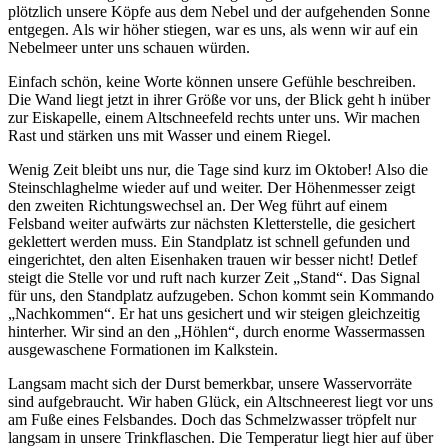
plötzlich unsere Köpfe aus dem Nebel und der aufgehenden Sonne
entgegen. Als wir höher stiegen, war es uns, als wenn wir auf ein
Nebelmeer unter uns schauen würden.
Einfach schön, keine Worte können unsere Gefühle beschreiben.
Die Wand liegt jetzt in ihrer Größe vor uns, der Blick geht h inüber
zur Eiskapelle, einem Altschneefeld rechts unter uns. Wir machen
Rast und stärken uns mit Wasser und einem Riegel.
Wenig Zeit bleibt uns nur, die Tage sind kurz im Oktober! Also die
Steinschlaghelme wieder auf und weiter. Der Höhenmesser zeigt
den zweiten Richtungswechsel an. Der Weg führt auf einem
Felsband weiter aufwärts zur nächsten Kletterstelle, die gesichert
geklettert werden muss. Ein Standplatz ist schnell gefunden und
eingerichtet, den alten Eisenhaken trauen wir besser nicht! Detlef
steigt die Stelle vor und ruft nach kurzer Zeit
Stand
. Das Signal
für uns, den Standplatz aufzugeben. Schon kommt sein Kommando
Nachkommen
. Er hat uns gesichert und wir steigen gleichzeitig
hinterher. Wir sind an den
Höhlen
, durch enorme Wassermassen
ausgewaschene Formationen im Kalkstein.
Langsam macht sich der Durst bemerkbar, unsere Wasservorräte
sind aufgebraucht. Wir haben Glück, ein Altschneerest liegt vor uns
am Fuße eines Felsbandes. Doch das Schmelzwasser tröpfelt nur
langsam in unsere Trinkflaschen. Die Temperatur liegt hier auf über