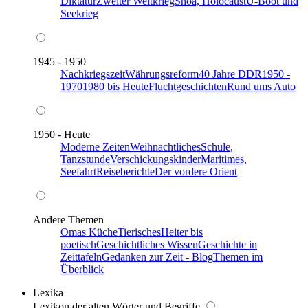
Diktatur
Zweiter Weltkrieg
Shoa, Holocaust
U-Boot und
Seekrieg
1945 - 1950
Nachkriegszeit
Währungsreform
40 Jahre DDR
1950 -
1970
1980 bis Heute
Fluchtgeschichten
Rund ums Auto
1950 - Heute
Moderne Zeiten
Weihnachtliches
Schule,
Tanzstunde
Verschickungskinder
Maritimes,
Seefahrt
Reiseberichte
Der vordere Orient
Andere Themen
Omas Küche
Tierisches
Heiter bis
poetisch
Geschichtliches Wissen
Geschichte in
Zeittafeln
Gedanken zur Zeit - Blog
Themen im
Überblick
Lexika
Lexikon der alten Wörter und Begriffe