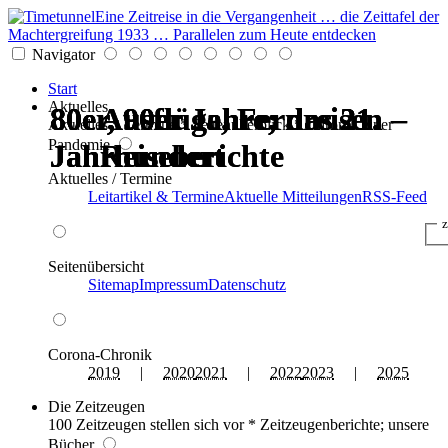
Eine Zeitreise in die Vergangenheit … die Zeittafel der
Machtergreifung 1933 … Parallelen zum Heute entdecken
Navigator
Start
Aktuelles
80er, 90er Jahre; das 21.
80er, 90er Jahre; das 21.
80er, 90er Jahre; das 21.
80er, 90er Jahre; das 21.
Ausflüge, Fernreisen –
Ausflüge, Fernreisen –
Aktuelles * Termine * Seitenüberblick * Chronik einer
Pandemie
Jahrhundert
Jahrhundert
Jahrhundert
Jahrhundert
Reiseberichte
Reiseberichte
Aktuelles / Termine
Leitartikel & Termine
Aktuelle Mitteilungen
RSS-Feed
z
Seitenübersicht
Sitemap
Impressum
Datenschutz
Corona-Chronik
2019
|
2020
2021
|
2022
2023
|
2025
Die Zeitzeugen
100 Zeitzeugen stellen sich vor * Zeitzeugenberichte; unsere
Bücher