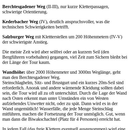
Berchtesgadener Weg
(II-III), nur kurze Kletterpassagen,
schwierige Orientierung.
Kederbacher Weg
(IV), deutlich anspruchsvoller, was die
technischen Schwierigkeiten betrifft.
Salzburger Weg
mit Klettterstellen um 200 Höhenmetern (IV-V)
der schwierigste Anstieg.
Die meiste Zeit wird aber seilfrei oder an kurzem Seil (den
Bergführern vorbehalten) gegangen, viel Zeit zum Sichern bleibt bei
der Länge der Tour kaum.
Wandhöhe:
über 2000 Höhenmeter und 3000m Weglänge, geht
man den Berchtesgadener Weg.
Steinschlaghelm, Sitz- und Brustgurt und ein kurzes 20m-Seil sind
erforderlich. Anorak und andere wärmende Kleidung sollten dabei
sein, die Tour wird all zu oft unterschätzt. Durch die Lage der Wand
nach Osten erkennt man unter Umständen ein von Westen
aufziehendes Unwetter nicht, oder zu spät. Dann wird es in der
Wand ungemütlich! Wasserfälle, die jede Menge Steinschlag
mitführen, machen die Fortsetzung der Tour unmöglich. Gut, wenn
man dann die Biwakschachtel (Platz für 4 Personen) erreicht hat.
In jedem Fall (das freie Klettern eventuell ausgenommen) wird eine