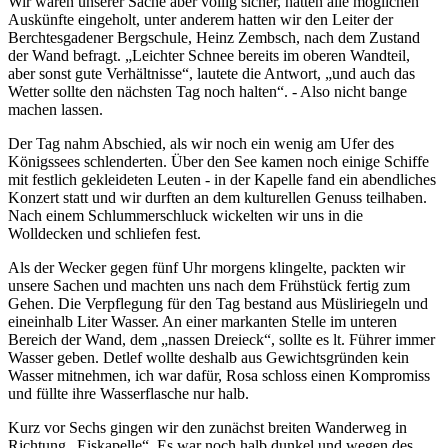
Wir waren unserer Sache aber völlig sicher, hatten alle möglichen
Auskünfte eingeholt, unter anderem hatten wir den Leiter der
Berchtesgadener Bergschule, Heinz Zembsch, nach dem Zustand
der Wand befragt.
Leichter Schnee bereits im oberen Wandteil,
aber sonst gute Verhältnisse
, lautete die Antwort,
und auch das
Wetter sollte den nächsten Tag noch halten
. - Also nicht bange
machen lassen.
Der Tag nahm Abschied, als wir noch ein wenig am Ufer des
Königssees schlenderten. Über den See kamen noch einige Schiffe
mit festlich gekleideten Leuten - in der Kapelle fand ein abendliches
Konzert statt und wir durften an dem kulturellen Genuss teilhaben.
Nach einem Schlummerschluck wickelten wir uns in die
Wolldecken und schliefen fest.
Als der Wecker gegen fünf Uhr morgens klingelte, packten wir
unsere Sachen und machten uns nach dem Frühstück fertig zum
Gehen. Die Verpflegung für den Tag bestand aus Müsliriegeln und
eineinhalb Liter Wasser. An einer markanten Stelle im unteren
Bereich der Wand, dem
nassen Dreieck
, sollte es lt. Führer immer
Wasser geben. Detlef wollte deshalb aus Gewichtsgründen kein
Wasser mitnehmen, ich war dafür, Rosa schloss einen Kompromiss
und füllte ihre Wasserflasche nur halb.
Kurz vor Sechs gingen wir den zunächst breiten Wanderweg in
Richtung
Eiskapelle
. Es war noch halb dunkel und wegen des