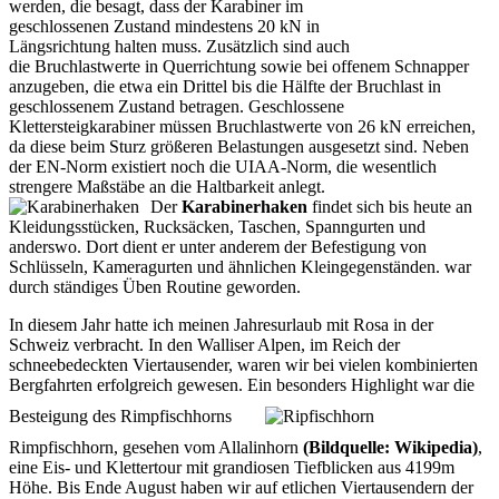
werden, die besagt, dass der Karabiner im
geschlossenen Zustand mindestens 20 kN in
Längsrichtung halten muss. Zusätzlich sind auch
die Bruchlastwerte in Querrichtung sowie bei offenem Schnapper
anzugeben, die etwa ein Drittel bis die Hälfte der Bruchlast in
geschlossenem Zustand betragen. Geschlossene
Klettersteigkarabiner müssen Bruchlastwerte von 26 kN erreichen,
da diese beim Sturz größeren Belastungen ausgesetzt sind. Neben
der EN-Norm existiert noch die UIAA-Norm, die wesentlich
strengere Maßstäbe an die Haltbarkeit anlegt.
Der
Karabinerhaken
findet sich bis heute an
Kleidungsstücken, Rucksäcken, Taschen, Spanngurten und
anderswo. Dort dient er unter anderem der Befestigung von
Schlüsseln, Kameragurten und ähnlichen Kleingegenständen.
war
durch ständiges Üben Routine geworden.
In diesem Jahr hatte ich meinen Jahresurlaub mit Rosa in der
Schweiz verbracht. In den Walliser Alpen, im Reich der
schneebedeckten Viertausender, waren wir bei vielen kombinierten
Bergfahrten erfolgreich gewesen. Ein besonders Highlight war die
Besteigung des
Rimpfischhorns
Rimpfischhorn, gesehen vom Allalinhorn
(Bildquelle: Wikipedia)
,
eine Eis- und Klettertour mit grandiosen Tiefblicken aus 4199m
Höhe. Bis Ende August haben wir auf etlichen Viertausendern der