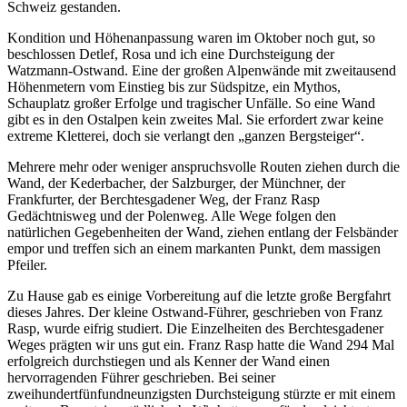
Schweiz gestanden.
Kondition und Höhenanpassung waren im Oktober noch gut, so
beschlossen Detlef, Rosa und ich eine Durchsteigung der
Watzmann-Ostwand. Eine der großen Alpenwände mit zweitausend
Höhenmetern vom Einstieg bis zur Südspitze, ein Mythos,
Schauplatz großer Erfolge und tragischer Unfälle. So eine Wand
gibt es in den Ostalpen kein zweites Mal. Sie erfordert zwar keine
extreme Kletterei, doch sie verlangt den
ganzen Bergsteiger
.
Mehrere mehr oder weniger anspruchsvolle Routen ziehen durch die
Wand, der Kederbacher, der Salzburger, der Münchner, der
Frankfurter, der Berchtesgadener Weg, der Franz Rasp
Gedächtnisweg und der Polenweg. Alle Wege folgen den
natürlichen Gegebenheiten der Wand, ziehen entlang der Felsbänder
empor und treffen sich an einem markanten Punkt, dem massigen
Pfeiler.
Zu Hause gab es einige Vorbereitung auf die letzte große Bergfahrt
dieses Jahres. Der kleine Ostwand-Führer, geschrieben von Franz
Rasp, wurde eifrig studiert. Die Einzelheiten des Berchtesgadener
Weges prägten wir uns gut ein. Franz Rasp hatte die Wand 294 Mal
erfolgreich durchstiegen und als Kenner der Wand einen
hervorragenden Führer geschrieben. Bei seiner
zweihundertfünfundneunzigsten Durchsteigung stürzte er mit einem