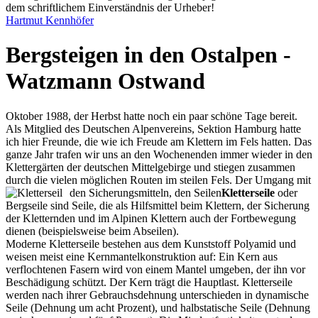
dem schriftlichem Einverständnis der Urheber!
Hartmut Kennhöfer
Bergsteigen in den Ostalpen -
Watzmann Ostwand
Oktober 1988, der Herbst hatte noch ein paar schöne Tage bereit.
Als Mitglied des Deutschen Alpenvereins, Sektion Hamburg hatte
ich hier Freunde, die wie ich Freude am Klettern im Fels hatten. Das
ganze Jahr trafen wir uns an den Wochenenden immer wieder in den
Klettergärten der deutschen Mittelgebirge und stiegen zusammen
durch die vielen möglichen Routen im steilen Fels. Der Umgang mit
den Sicherungsmitteln, den
Seilen
Kletterseile
oder
Bergseile sind Seile, die als Hilfsmittel beim Klettern, der Sicherung
der Kletternden und im Alpinen Klettern auch der Fortbewegung
dienen (beispielsweise beim Abseilen).
Moderne Kletterseile bestehen aus dem Kunststoff Polyamid und
weisen meist eine Kernmantelkonstruktion auf: Ein Kern aus
verflochtenen Fasern wird von einem Mantel umgeben, der ihn vor
Beschädigung schützt. Der Kern trägt die Hauptlast. Kletterseile
werden nach ihrer Gebrauchsdehnung unterschieden in dynamische
Seile (Dehnung um acht Prozent), und halbstatische Seile (Dehnung