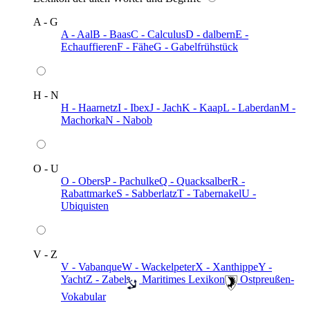
A - G
A - Aal
B - Baas
C - Calculus
D - dalbern
E -
Echauffieren
F - Fähe
G - Gabelfrühstück
H - N
H - Haarnetz
I - Ibex
J - Jach
K - Kaap
L - Laberdan
M -
Machorka
N - Nabob
O - U
O - Obers
P - Pachulke
Q - Quacksalber
R -
Rabattmarke
S - Sabberlatz
T - Tabernakel
U -
Ubiquisten
V - Z
V - Vabanque
W - Wackelpeter
X - Xanthippe
Y -
Yacht
Z - Zabel
️ Maritimes Lexikon
️ Ostpreußen-
Vokabular