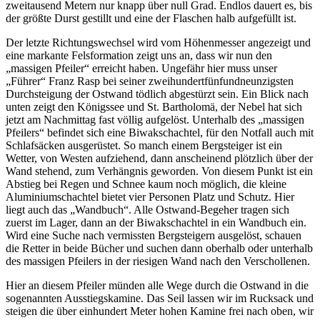
zweitausend Metern nur knapp über null Grad. Endlos dauert es, bis
der größte Durst gestillt und eine der Flaschen halb aufgefüllt ist.
Der letzte Richtungswechsel wird vom Höhenmesser angezeigt und
eine markante Felsformation zeigt uns an, dass wir nun den
massigen Pfeiler
erreicht haben. Ungefähr hier muss unser
Führer
Franz Rasp bei seiner zweihundertfünfundneunzigsten
Durchsteigung der Ostwand tödlich abgestürzt sein. Ein Blick nach
unten zeigt den Königssee und St. Bartholomä, der Nebel hat sich
jetzt am Nachmittag fast völlig aufgelöst. Unterhalb des
massigen
Pfeilers
befindet sich eine Biwakschachtel, für den Notfall auch mit
Schlafsäcken ausgerüstet. So manch einem Bergsteiger ist ein
Wetter, von Westen aufziehend, dann anscheinend plötzlich über der
Wand stehend, zum Verhängnis geworden. Von diesem Punkt ist ein
Abstieg bei Regen und Schnee kaum noch möglich, die kleine
Aluminiumschachtel bietet vier Personen Platz und Schutz. Hier
liegt auch das
Wandbuch
. Alle Ostwand-Begeher tragen sich
zuerst im Lager, dann an der Biwakschachtel in ein Wandbuch ein.
Wird eine Suche nach vermissten Bergsteigern ausgelöst, schauen
die Retter in beide Bücher und suchen dann oberhalb oder unterhalb
des massigen Pfeilers in der riesigen Wand nach den Verschollenen.
Hier an diesem Pfeiler münden alle Wege durch die Ostwand in die
sogenannten Ausstiegskamine. Das Seil lassen wir im Rucksack und
steigen die über einhundert Meter hohen Kamine frei nach oben, wir