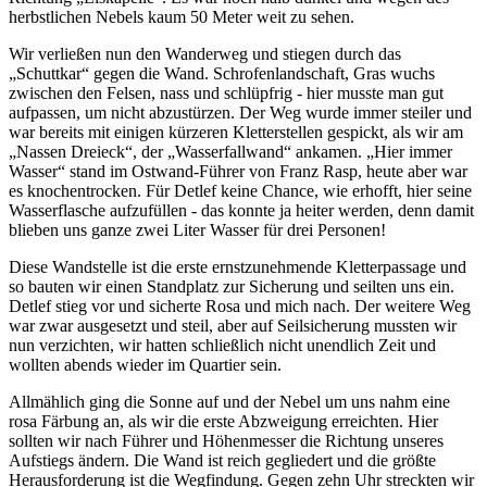
herbstlichen Nebels kaum 50 Meter weit zu sehen.
Wir verließen nun den Wanderweg und stiegen durch das
Schuttkar
gegen die Wand. Schrofenlandschaft, Gras wuchs
zwischen den Felsen, nass und schlüpfrig - hier musste man gut
aufpassen, um nicht abzustürzen. Der Weg wurde immer steiler und
war bereits mit einigen kürzeren Kletterstellen gespickt, als wir am
Nassen Dreieck
, der
Wasserfallwand
ankamen.
Hier immer
Wasser
stand im Ostwand-Führer von Franz Rasp, heute aber war
es knochentrocken. Für Detlef keine Chance, wie erhofft, hier seine
Wasserflasche aufzufüllen - das konnte ja heiter werden, denn damit
blieben uns ganze zwei Liter Wasser für drei Personen!
Diese Wandstelle ist die erste ernstzunehmende Kletterpassage und
so bauten wir einen Standplatz zur Sicherung und seilten uns ein.
Detlef stieg vor und sicherte Rosa und mich nach. Der weitere Weg
war zwar ausgesetzt und steil, aber auf Seilsicherung mussten wir
nun verzichten, wir hatten schließlich nicht unendlich Zeit und
wollten abends wieder im Quartier sein.
Allmählich ging die Sonne auf und der Nebel um uns nahm eine
rosa Färbung an, als wir die erste Abzweigung erreichten. Hier
sollten wir nach Führer und Höhenmesser die Richtung unseres
Aufstiegs ändern. Die Wand ist reich gegliedert und die größte
Herausforderung ist die Wegfindung. Gegen zehn Uhr streckten wir