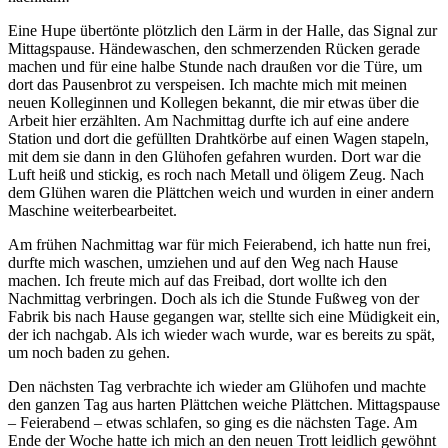
Eine Hupe übertönte plötzlich den Lärm in der Halle, das Signal zur
Mittagspause. Händewaschen, den schmerzenden Rücken gerade
machen und für eine halbe Stunde nach draußen vor die Türe, um
dort das Pausenbrot zu verspeisen. Ich machte mich mit meinen
neuen Kolleginnen und Kollegen bekannt, die mir etwas über die
Arbeit hier erzählten. Am Nachmittag durfte ich auf eine andere
Station und dort die gefüllten Drahtkörbe auf einen Wagen stapeln,
mit dem sie dann in den Glühofen gefahren wurden. Dort war die
Luft heiß und stickig, es roch nach Metall und öligem Zeug. Nach
dem Glühen waren die Plättchen weich und wurden in einer andern
Maschine weiterbearbeitet.
Am frühen Nachmittag war für mich Feierabend, ich hatte nun frei,
durfte mich waschen, umziehen und auf den Weg nach Hause
machen. Ich freute mich auf das Freibad, dort wollte ich den
Nachmittag verbringen. Doch als ich die Stunde Fußweg von der
Fabrik bis nach Hause gegangen war, stellte sich eine Müdigkeit ein,
der ich nachgab. Als ich wieder wach wurde, war es bereits zu spät,
um noch baden zu gehen.
Den nächsten Tag verbrachte ich wieder am Glühofen und machte
den ganzen Tag aus harten Plättchen weiche Plättchen. Mittagspause
– Feierabend – etwas schlafen, so ging es die nächsten Tage. Am
Ende der Woche hatte ich mich an den neuen Trott leidlich gewöhnt