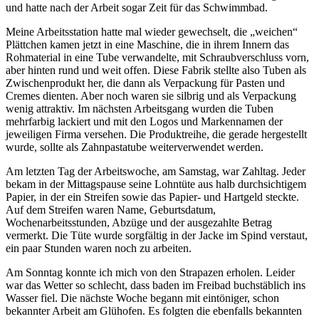
und hatte nach der Arbeit sogar Zeit für das Schwimmbad.
Meine Arbeitsstation hatte mal wieder gewechselt, die
weichen
Plättchen kamen jetzt in eine Maschine, die in ihrem Innern das
Rohmaterial in eine Tube verwandelte, mit Schraubverschluss vorn,
aber hinten rund und weit offen. Diese Fabrik stellte also Tuben als
Zwischenprodukt her, die dann als Verpackung für Pasten und
Cremes dienten. Aber noch waren sie silbrig und als Verpackung
wenig attraktiv. Im nächsten Arbeitsgang wurden die Tuben
mehrfarbig lackiert und mit den Logos und Markennamen der
jeweiligen Firma versehen. Die Produktreihe, die gerade hergestellt
wurde, sollte als Zahnpastatube weiterverwendet werden.
Am letzten Tag der Arbeitswoche, am Samstag, war Zahltag. Jeder
bekam in der Mittagspause seine Lohntüte aus halb durchsichtigem
Papier, in der ein Streifen sowie das Papier- und Hartgeld steckte.
Auf dem Streifen waren Name, Geburtsdatum,
Wochenarbeitsstunden, Abzüge und der ausgezahlte Betrag
vermerkt. Die Tüte wurde sorgfältig in der Jacke im Spind verstaut,
ein paar Stunden waren noch zu arbeiten.
Am Sonntag konnte ich mich von den Strapazen erholen. Leider
war das Wetter so schlecht, dass baden im Freibad buchstäblich ins
Wasser fiel. Die nächste Woche begann mit eintöniger, schon
bekannter Arbeit am Glühofen. Es folgten die ebenfalls bekannten