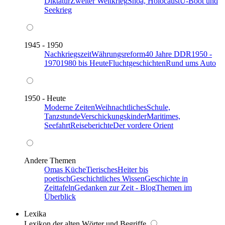
Diktatur
Zweiter Weltkrieg
Shoa, Holocaust
U-Boot und
Seekrieg
1945 - 1950
Nachkriegszeit
Währungsreform
40 Jahre DDR
1950 -
1970
1980 bis Heute
Fluchtgeschichten
Rund ums Auto
1950 - Heute
Moderne Zeiten
Weihnachtliches
Schule,
Tanzstunde
Verschickungskinder
Maritimes,
Seefahrt
Reiseberichte
Der vordere Orient
Andere Themen
Omas Küche
Tierisches
Heiter bis
poetisch
Geschichtliches Wissen
Geschichte in
Zeittafeln
Gedanken zur Zeit - Blog
Themen im
Überblick
Lexika
Lexikon der alten Wörter und Begriffe