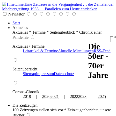
Eine Zeitreise in die Vergangenheit … die Zeittafel der
Machtergreifung 1933 … Parallelen zum Heute entdecken
Navigator
Start
Aktuelles
Aktuelles * Termine * Seitenüberblick * Chronik einer
z
Pandemie
Die
Aktuelles / Termine
Leitartikel & Termine
Aktuelle Mitteilungen
RSS-Feed
50er -
70er
Seitenübersicht
Jahre
Sitemap
Impressum
Datenschutz
Corona-Chronik
2019
|
2020
2021
|
2022
2023
|
2025
Die Zeitzeugen
100 Zeitzeugen stellen sich vor * Zeitzeugenberichte; unsere
Bücher