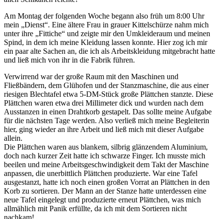
Am Montag der folgenden Woche begann also früh um 8:00 Uhr
mein
Dienst
. Eine ältere Frau in grauer Kittelschürze nahm mich
unter ihre
Fittiche
und zeigte mir den Umkleideraum und meinen
Spind, in dem ich meine Kleidung lassen konnte. Hier zog ich mir
ein paar alte Sachen an, die ich als Arbeitskleidung mitgebracht hatte
und ließ mich von ihr in die Fabrik führen.
Verwirrend war der große Raum mit den Maschinen und
Fließbändern, dem Glühofen und der Stanzmaschine, die aus einer
riesigen Blechtafel etwa 5-DM-Stück große Plättchen stanzte. Diese
Plättchen waren etwa drei Millimeter dick und wurden nach dem
Ausstanzen in einen Drahtkorb gestapelt. Das sollte meine Aufgabe
für die nächsten Tage werden. Also verließ mich meine Begleiterin
hier, ging wieder an ihre Arbeit und ließ mich mit dieser Aufgabe
allein.
Die Plättchen waren aus blankem, silbrig glänzendem Aluminium,
doch nach kurzer Zeit hatte ich schwarze Finger. Ich musste mich
beeilen und meine Arbeitsgeschwindigkeit dem Takt der Maschine
anpassen, die unerbittlich Plättchen produzierte. War eine Tafel
ausgestanzt, hatte ich noch einen großen Vorrat an Plättchen in den
Korb zu sortieren. Der Mann an der Stanze hatte unterdessen eine
neue Tafel eingelegt und produzierte erneut Plättchen, was mich
allmählich mit Panik erfüllte, da ich mit dem Sortieren nicht
nachkam!