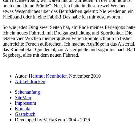
zum nächsten Jahr, wir waren mit dir zufrieden. In der Lohntüte ist
noch eine kleine Prämie
. Nee, ich hatte in diesen zwei Wochen
etwas Wesentliches über das Berufsleben gelernt: Nie wieder an ein
Fließband oder in eine Fabrik! Das habe ich mir geschworen!
So wie jedes Ding zwei Seiten hat, am Ende meines Ferienjobs hatte
ich ein neues Fahrrad, mit Dreigangschaltung und Sportlenker. Die
letzten vier Wochen meiner großen Ferien konnte ich nun in bisher
unerreichte Fernen aufbrechen. Ich machte Ausflüge in das Alstertal,
das Rodenbeker Quellental, zur Alsterquelle und sogar bis nach Bad
Segeberg, alles mit dem neuen Fahrrad.
Autor:
Hartmut Kennhöfer
, November 2010
Artikel drucken
Seitenanfang
SiteMap
Impressum
Kontakt
Gästebuch
Developed by © HaKenn 2004 - 2026