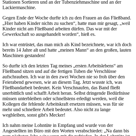
Stationen Sortieren und an der Tubenziehmaschine und an der
Lackiermaschine.
Gegen Ende der Woche durfte ich zu den Frauen an das Fließband.
Hier haben Kinder nichts zu suchen
, hatte man mir gesagt,
weil
Kinder nicht am Fließband arbeiten dürfen. Das war mit der
Gewerkschaft so ausgehandelt worden
, hieß es.
Ich war entrüstet, das man mich als Kind bezeichnete, war ich doch
bereits 14 Jahre alt und hatte
meinen Mann
an den großen, lauten
Maschinen gestanden!
So durfte ich den letzten Tag meines
ersten Arbeitslebens
am
Fließband sitzen und auf die fertigen Tuben die Verschlüsse
aufschrauben. Ich war in den zwei Wochen nie so froh über den
Feierabend gewesen, wie an diesem Tag. Jetzt wusste ich, was
Fließbandarbeit bedeutet. Kein Verschnaufen, das Band fließt
unerbittlich und schafft Arbeit heran. Selbst dringende Bedürfnisse
müssen unterbleiben oder schnellstens erledigt werden, weil die
Kollegen die fehlende Arbeitskraft ersetzen müssen, was für sie
mehr und schnellere Arbeit bedeutet. Also nicht zu lange
wegbleiben, sonst gibt's Mecker!
Ich nahm meine Lohntüte in Empfang und wurde von der
Angestellten im Büro mit den Worten verabschiedet:
Na dann bis