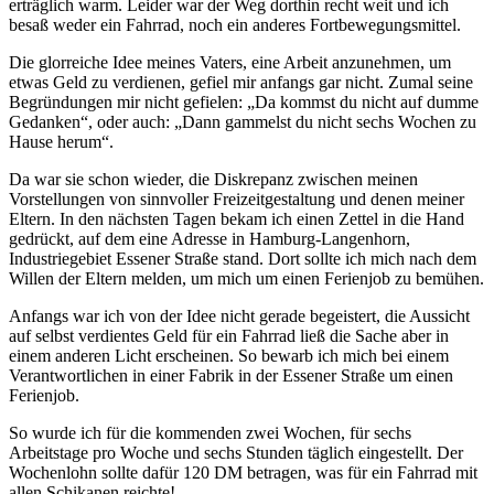
erträglich warm. Leider war der Weg dorthin recht weit und ich
besaß weder ein Fahrrad, noch ein anderes Fortbewegungsmittel.
Die glorreiche Idee meines Vaters, eine Arbeit anzunehmen, um
etwas Geld zu verdienen, gefiel mir anfangs gar nicht. Zumal seine
Begründungen mir nicht gefielen:
Da kommst du nicht auf dumme
Gedanken
, oder auch:
Dann gammelst du nicht sechs Wochen zu
Hause herum
.
Da war sie schon wieder, die Diskrepanz zwischen meinen
Vorstellungen von sinnvoller Freizeitgestaltung und denen meiner
Eltern. In den nächsten Tagen bekam ich einen Zettel in die Hand
gedrückt, auf dem eine Adresse in Hamburg-Langenhorn,
Industriegebiet Essener Straße stand. Dort sollte ich mich nach dem
Willen der Eltern melden, um mich um einen Ferienjob zu bemühen.
Anfangs war ich von der Idee nicht gerade begeistert, die Aussicht
auf selbst verdientes Geld für ein Fahrrad ließ die Sache aber in
einem anderen Licht erscheinen. So bewarb ich mich bei einem
Verantwortlichen in einer Fabrik in der Essener Straße um einen
Ferienjob.
So wurde ich für die kommenden zwei Wochen, für sechs
Arbeitstage pro Woche und sechs Stunden täglich eingestellt. Der
Wochenlohn sollte dafür 120 DM betragen, was für ein Fahrrad mit
allen Schikanen reichte!