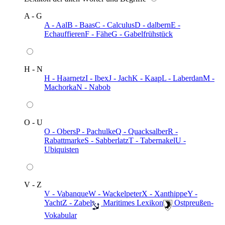
A - G
A - Aal
B - Baas
C - Calculus
D - dalbern
E -
Echauffieren
F - Fähe
G - Gabelfrühstück
H - N
H - Haarnetz
I - Ibex
J - Jach
K - Kaap
L - Laberdan
M -
Machorka
N - Nabob
O - U
O - Obers
P - Pachulke
Q - Quacksalber
R -
Rabattmarke
S - Sabberlatz
T - Tabernakel
U -
Ubiquisten
V - Z
V - Vabanque
W - Wackelpeter
X - Xanthippe
Y -
Yacht
Z - Zabel
️ Maritimes Lexikon
️ Ostpreußen-
Vokabular