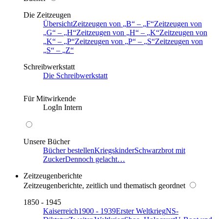
Die Zeitzeugen
Übersicht
Zeitzeugen von
B
–
F
Zeitzeugen von
G
–
H
Zeitzeugen von
H
–
K
Zeitzeugen von
K
–
P
Zeitzeugen von
P
–
S
Zeitzeugen von
S
–
Z
Schreibwerkstatt
Die Schreibwerkstatt
Für Mitwirkende
LogIn Intern
Unsere Bücher
Bücher bestellen
Kriegskinder
Schwarzbrot mit
Zucker
Dennoch gelacht…
Zeitzeugenberichte
Zeitzeugenberichte, zeitlich und thematisch geordnet
1850 - 1945
Kaiserreich
1900 - 1939
Erster Weltkrieg
NS-