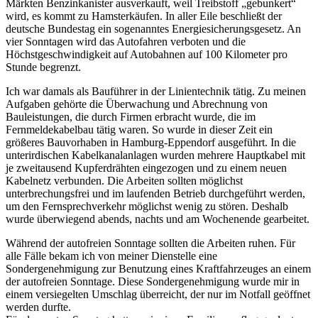
Märkten Benzinkanister ausverkauft, weil Treibstoff
gebunkert
wird, es kommt zu Hamsterkäufen. In aller Eile beschließt der
deutsche Bundestag ein sogenanntes Energiesicherungsgesetz. An
vier Sonntagen wird das Autofahren verboten und die
Höchstgeschwindigkeit auf Autobahnen auf 100 Kilometer pro
Stunde begrenzt.
Ich war damals als Bauführer in der Linientechnik tätig. Zu meinen
Aufgaben gehörte die Überwachung und Abrechnung von
Bauleistungen, die durch Firmen erbracht wurde, die im
Fernmeldekabelbau tätig waren. So wurde in dieser Zeit ein
größeres Bauvorhaben in Hamburg-Eppendorf ausgeführt. In die
unterirdischen Kabelkanalanlagen wurden mehrere Hauptkabel mit
je zweitausend Kupferdrähten eingezogen und zu einem neuen
Kabelnetz verbunden. Die Arbeiten sollten möglichst
unterbrechungsfrei und im laufenden Betrieb durchgeführt werden,
um den Fernsprechverkehr möglichst wenig zu stören. Deshalb
wurde überwiegend abends, nachts und am Wochenende gearbeitet.
Während der autofreien Sonntage sollten die Arbeiten ruhen. Für
alle Fälle bekam ich von meiner Dienstelle eine
Sondergenehmigung zur Benutzung eines Kraftfahrzeuges an einem
der autofreien Sonntage. Diese Sondergenehmigung wurde mir in
einem versiegelten Umschlag überreicht, der nur im Notfall geöffnet
werden durfte.