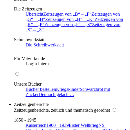
Die Zeitzeugen
Übersicht
Zeitzeugen von
B
–
F
Zeitzeugen von
G
–
H
Zeitzeugen von
H
–
K
Zeitzeugen von
K
–
P
Zeitzeugen von
P
–
S
Zeitzeugen von
S
–
Z
Schreibwerkstatt
Die Schreibwerkstatt
Für Mitwirkende
LogIn Intern
Unsere Bücher
Bücher bestellen
Kriegskinder
Schwarzbrot mit
Zucker
Dennoch gelacht…
Zeitzeugenberichte
Zeitzeugenberichte, zeitlich und thematisch geordnet
1850 - 1945
Kaiserreich
1900 - 1939
Erster Weltkrieg
NS-