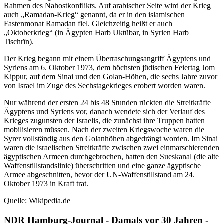
Rahmen des Nahostkonflikts. Auf arabischer Seite wird der Krieg
auch
Ramadan-Krieg
genannt, da er in den islamischen
Fastenmonat Ramadan fiel. Gleichzeitig heißt er auch
Oktoberkrieg
(in Ägypten Harb Uktübar, in Syrien Harb
Tischrïn).
Der Krieg begann mit einem Überraschungsangriff Ägyptens und
Syriens am 6. Oktober 1973, dem höchsten jüdischen Feiertag Jom
Kippur, auf dem Sinai und den Golan-Höhen, die sechs Jahre zuvor
von Israel im Zuge des Sechstagekrieges erobert worden waren.
Nur während der ersten 24 bis 48 Stunden rückten die Streitkräfte
Ägyptens und Syriens vor, danach wendete sich der Verlauf des
Krieges zugunsten der Israelis, die zunächst ihre Truppen hatten
mobilisieren müssen. Nach der zweiten Kriegswoche waren die
Syrer vollständig aus den Golanhöhen abgedrängt worden. Im Sinai
waren die israelischen Streitkräfte zwischen zwei einmarschierenden
ägyptischen Armeen durchgebrochen, hatten den Sueskanal (die alte
Waffenstillstandslinie) überschritten und eine ganze ägyptische
Armee abgeschnitten, bevor der UN-Waffenstillstand am 24.
Oktober 1973 in Kraft trat.
Quelle: Wikipedia.de
NDR Hamburg-Journal - Damals vor 30 Jahren -