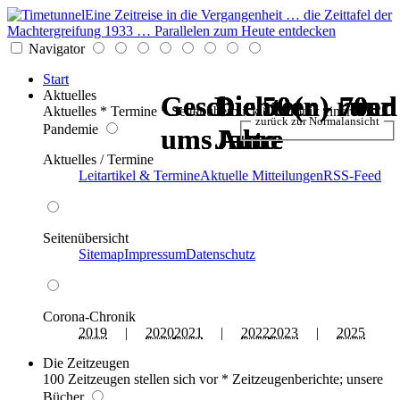
Eine Zeitreise in die Vergangenheit … die Zeittafel der
Machtergreifung 1933 … Parallelen zum Heute entdecken
Navigator
Start
Aktuelles
Geschichte(n) rund
Geschichte(n) rund
Die 50er - 70er
Die 50er - 70er
Die 50er - 70er
Die 50er - 70er
Aktuelles * Termine * Seitenüberblick * Chronik einer
zurück zur Normalansicht
Pandemie
ums Auto
ums Auto
Jahre
Jahre
Jahre
Jahre
Aktuelles / Termine
Leitartikel & Termine
Aktuelle Mitteilungen
RSS-Feed
Seitenübersicht
Sitemap
Impressum
Datenschutz
Corona-Chronik
2019
|
2020
2021
|
2022
2023
|
2025
Die Zeitzeugen
100 Zeitzeugen stellen sich vor * Zeitzeugenberichte; unsere
Bücher