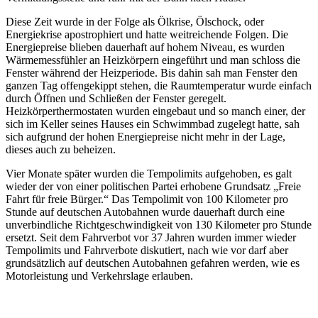
Diese Zeit wurde in der Folge als Ölkrise, Ölschock, oder
Energiekrise apostrophiert und hatte weitreichende Folgen. Die
Energiepreise blieben dauerhaft auf hohem Niveau, es wurden
Wärmemessfühler an Heizkörpern eingeführt und man schloss die
Fenster während der Heizperiode. Bis dahin sah man Fenster den
ganzen Tag offengekippt stehen, die Raumtemperatur wurde einfach
durch Öffnen und Schließen der Fenster geregelt.
Heizkörperthermostaten wurden eingebaut und so manch einer, der
sich im Keller seines Hauses ein Schwimmbad zugelegt hatte, sah
sich aufgrund der hohen Energiepreise nicht mehr in der Lage,
dieses auch zu beheizen.
Vier Monate später wurden die Tempolimits aufgehoben, es galt
wieder der von einer politischen Partei erhobene Grundsatz
Freie
Fahrt für freie Bürger.
Das Tempolimit von 100 Kilometer pro
Stunde auf deutschen Autobahnen wurde dauerhaft durch eine
unverbindliche Richtgeschwindigkeit von 130 Kilometer pro Stunde
ersetzt. Seit dem Fahrverbot vor 37 Jahren wurden immer wieder
Tempolimits und Fahrverbote diskutiert, nach wie vor darf aber
grundsätzlich auf deutschen Autobahnen gefahren werden, wie es
Motorleistung und Verkehrslage erlauben.