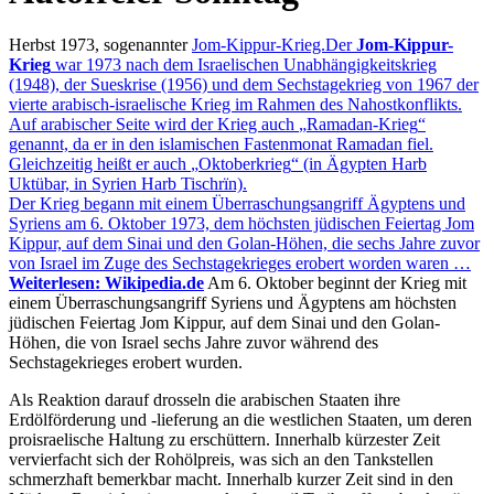
Herbst 1973, sogenannter
Jom-Kippur-Krieg.
Der
Jom-Kippur-
Krieg
war 1973 nach dem Israelischen Unabhängigkeitskrieg
(1948), der Sueskrise (1956) und dem Sechstagekrieg von 1967 der
vierte arabisch-israelische Krieg im Rahmen des Nahostkonflikts.
Auf arabischer Seite wird der Krieg auch
Ramadan-Krieg
genannt, da er in den islamischen Fastenmonat Ramadan fiel.
Gleichzeitig heißt er auch
Oktoberkrieg
(in Ägypten Harb
Uktübar, in Syrien Harb Tischrïn).
Der Krieg begann mit einem Überraschungsangriff Ägyptens und
Syriens am 6. Oktober 1973, dem höchsten jüdischen Feiertag Jom
Kippur, auf dem Sinai und den Golan-Höhen, die sechs Jahre zuvor
von Israel im Zuge des Sechstagekrieges erobert worden waren …
Weiterlesen: Wikipedia.de
Am 6. Oktober beginnt der Krieg mit
einem Überraschungsangriff Syriens und Ägyptens am höchsten
jüdischen Feiertag Jom Kippur, auf dem Sinai und den Golan-
Höhen, die von Israel sechs Jahre zuvor während des
Sechstagekrieges erobert wurden.
Als Reaktion darauf drosseln die arabischen Staaten ihre
Erdölförderung und -lieferung an die westlichen Staaten, um deren
proisraelische Haltung zu erschüttern. Innerhalb kürzester Zeit
vervierfacht sich der Rohölpreis, was sich an den Tankstellen
schmerzhaft bemerkbar macht. Innerhalb kurzer Zeit sind in den