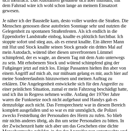
sich mehrfach. Das Autofahren gestaltete sich aber mühsam, mit
dem Fahrrad wäre ich wohl schon lange an meinem Einsatzort
gewesen.
Je näher ich der Baustelle kam, desto voller wurden die Straßen. Die
Menschen genossen diese autofreien Sonntage sehr und nutzten die
Gelegenheit zu spontanen Straßenfesten. Als ich endlich in die
Eppendorfer Landstraße einbog, knallte es plötzlich furchtbar. Ich
stoppte sofort und stieg aus, als es erneut knallte. Ein älterer Mann
mit Hut und Stock knallte seinen Stock gerade ein drittes Mal auf
mein Autodach, wütend über diesen unverfrorenen Lümmel
schimpfend, der es wagte, an diesem Tag mit dem Auto unterwegs
zu sein. Mit erhobenem Stock und wütend schimpfend ging der
Fußgänger jetzt auf mich los. Einige Passanten hielten ihn aber von
einem Angriff auf mich ab, nur mühsam gelang es mir, auch hier auf
meine Sondererlaubnis hinzuweisen und meinen Auftrag zu
erklären. Die Angelegenheit entwickelte sich für den Angreifer zu
einer peinlichen Situation, zumal er mein Fahrzeug beschädigt hatte,
und ich ihn in Regress nehmen wollte. Anfang der 1970er Jahre
waren die Funknetze noch nicht aufgebaut und Handys gab es
demzufolge auch nicht. Das Fernsprechnetz war in diesem Bereich
komplett ausgefallen und so war es mir unmöglich, die Polizei
zwecks Feststellung der Personalien des Herrn zu rufen. So blieb
mir nichts anderes übrig, als ihn um seine Personalien zu bitten. In
der Zwischenzeit hatte sich aber um das Geschehen eine dichte