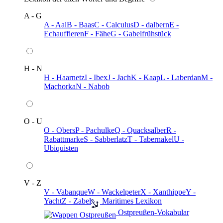
A - G
A - Aal
B - Baas
C - Calculus
D - dalbern
E -
Echauffieren
F - Fähe
G - Gabelfrühstück
H - N
H - Haarnetz
I - Ibex
J - Jach
K - Kaap
L - Laberdan
M -
Machorka
N - Nabob
O - U
O - Obers
P - Pachulke
Q - Quacksalber
R -
Rabattmarke
S - Sabberlatz
T - Tabernakel
U -
Ubiquisten
V - Z
V - Vabanque
W - Wackelpeter
X - Xanthippe
Y -
Yacht
Z - Zabel
️ Maritimes Lexikon
️ Ostpreußen-Vokabular