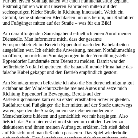
Für den ersten Sonntag hatten wir einen Familienausflug geplant.
Erstmalig fuhren wir mit unseren Fahrrädern mitten auf der
sechsspurigen Kieler Straße in Richtung Innenstadt. Welch ein
Gefühl, keine stinkenden Blechkisten um uns herum, nur Radfahrer
und Fußgänger mitten auf der Straße – was für ein Bild!
Am darauffolgenden Samstagabend erhielt ich einen Anruf meiner
Dienstelle. Man informierte mich, dass der gesamte
Fernsprechbetrieb im Bereich Eppendorf nach den Kabelarbeiten
ausgefallen war. Ich erhielt die Anweisung, meinen Notfallumschlag
zu öffnen, um mich am Sonntagmorgen in der Vermittlungsstelle
Eppendorfer Landstraße zum Dienst zu melden. Damit war der
befürchtete Notfall eingetreten, die bauausführende Firma hatte das
falsche Kabel gekappt und den Betrieb empfindlich gestört.
Am Sonntagmorgen befestigte ich also die Sondergenehmigung gut
sichtbar an der Windschutzscheibe meines Autos und setze mich
Richtung Eppendorf in Bewegung. Bereits auf der
Alsterkrugchaussee kam es zu ersten ernsthaften Schwierigkeiten.
Radfahrer und Fußgänger, die hier mitten auf der Straße unterwegs
waren, sperrten die Straße, indem sie nebeneinander eine
Menschenkette bildeten und gemächlich vor mir hergingen. Also
ließ ich das Auto hier erst einmal stehen um mit den Leuten zu
diskutieren und ihnen meinen Auftrag zu erklären. Ich stieß dabei
auf Einsicht und man ließ mich passieren. Das Spiel wiederholte