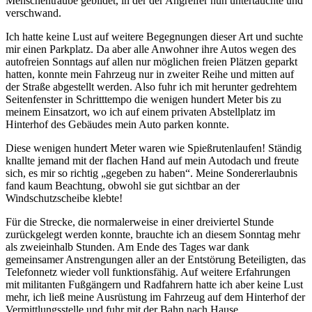
Menschentraube gebildet, in der der Angreifer nun untertauchte und
verschwand.
Ich hatte keine Lust auf weitere Begegnungen dieser Art und suchte
mir einen Parkplatz. Da aber alle Anwohner ihre Autos wegen des
autofreien Sonntags auf allen nur möglichen freien Plätzen geparkt
hatten, konnte mein Fahrzeug nur in zweiter Reihe und mitten auf
der Straße abgestellt werden. Also fuhr ich mit herunter gedrehtem
Seitenfenster in Schritttempo die wenigen hundert Meter bis zu
meinem Einsatzort, wo ich auf einem privaten Abstellplatz im
Hinterhof des Gebäudes mein Auto parken konnte.
Diese wenigen hundert Meter waren wie Spießrutenlaufen! Ständig
knallte jemand mit der flachen Hand auf mein Autodach und freute
sich, es mir so richtig
gegeben zu haben
. Meine Sondererlaubnis
fand kaum Beachtung, obwohl sie gut sichtbar an der
Windschutzscheibe klebte!
Für die Strecke, die normalerweise in einer dreiviertel Stunde
zurückgelegt werden konnte, brauchte ich an diesem Sonntag mehr
als zweieinhalb Stunden. Am Ende des Tages war dank
gemeinsamer Anstrengungen aller an der Entstörung Beteiligten, das
Telefonnetz wieder voll funktionsfähig. Auf weitere Erfahrungen
mit militanten Fußgängern und Radfahrern hatte ich aber keine Lust
mehr, ich ließ meine Ausrüstung im Fahrzeug auf dem Hinterhof der
Vermittlungsstelle und fuhr mit der Bahn nach Hause.