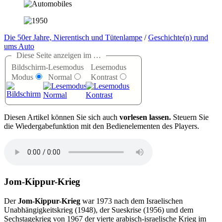
Die 50er Jahre, Nierentisch und Tütenlampe
/
Geschichte(n) rund
ums Auto
Diese Seite anzeigen im …
Bildschirm-
Lesemodus
Lesemodus
Modus
Normal
Kontrast
D
iesen Artikel können Sie sich auch
vorlesen lassen.
Steuern Sie
die Wiedergabefunktion mit den Bedienelementen des Players.
Jom-Kippur-Krieg
Der
Jom-Kippur-Krieg
war 1973 nach dem Israelischen
Unabhängigkeitskrieg (1948), der Sueskrise (1956) und dem
Sechstagekrieg von 1967 der vierte arabisch-israelische Krieg im