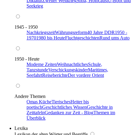
Diktatur
Zweiter Weltkrieg
Shoa, Holocaust
U-Boot und
Seekrieg
1945 - 1950
Nachkriegszeit
Währungsreform
40 Jahre DDR
1950 -
1970
1980 bis Heute
Fluchtgeschichten
Rund ums Auto
1950 - Heute
Moderne Zeiten
Weihnachtliches
Schule,
Tanzstunde
Verschickungskinder
Maritimes,
Seefahrt
Reiseberichte
Der vordere Orient
Andere Themen
Omas Küche
Tierisches
Heiter bis
poetisch
Geschichtliches Wissen
Geschichte in
Zeittafeln
Gedanken zur Zeit - Blog
Themen im
Überblick
Lexika
Lexikon der alten Wörter und Begriffe