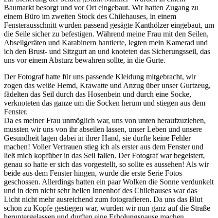
Baumarkt besorgt und vor Ort eingebaut. Wir hatten Zugang zu
einem Büro im zweiten Stock des Chilehauses, in einem
Fensterausschnitt wurden passend gesägte Kanthölzer eingebaut, um
die Seile sicher zu befestigen. Während meine Frau mit den Seilen,
Abseilgeräten und Karabinern hantierte, legten mein Kamerad und
ich den Brust- und Sitzgurt an und knoteten das Sicherungsseil, das
uns vor einem Absturz bewahren sollte, in die Gurte.
Der Fotograf hatte für uns passende Kleidung mitgebracht, wir
zogen das weiße Hemd, Krawatte und Anzug über unser Gurtzeug,
fädelten das Seil durch das Hosenbein und durch eine Socke,
verknoteten das ganze um die Socken herum und stiegen aus dem
Fenster.
Da es meiner Frau unmöglich war, uns von unten heraufzuziehen,
mussten wir uns von ihr abseilen lassen, unser Leben und unsere
Gesundheit lagen dabei in ihrer Hand, sie durfte keine Fehler
machen! Voller Vertrauen stieg ich als erster aus dem Fenster und
ließ mich kopfüber in das Seil fallen. Der Fotograf war begeistert,
genau so hatte er sich das vorgestellt, so sollte es aussehen! Als wir
beide aus dem Fenster hingen, wurde die erste Serie Fotos
geschossen. Allerdings hatten ein paar Wolken die Sonne verdunkelt
und in dem nicht sehr hellen Innenhof des Chilehauses war das
Licht nicht mehr ausreichend zum fotografieren. Da uns das Blut
schon zu Kopfe gestiegen war, wurden wir nun ganz auf die Straße
heruntergelassen und durften eine Erholungspause machen.