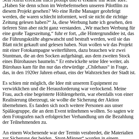
Haben Sie denn schon im Werbefernsehen unseren Pilotfilm zu
diesem Projekt gesehen? Wo eine Reihe Manager geohrfeigt
werden, die waren schlecht informiert, weil sie nicht die richtige
Zeitung gelesen haben?
Ja, diese Werbung hatte ich gesehen, den
tieferen Sinn aber nicht ganz verstanden.
Wir machen Werbung für
eine große Tageszeitung,
fuhr er fort,
die Hintergrundidee ist, das
die Führungskräfte abgewatscht und bestraft werden, weil sie das
Blatt nicht gekauft und gelesen haben. Nun wollen wir das Projekt
mit einer Fotokampagne weiterführen, dazu brauchen wir zwei
Stuntman, die an den Socken aufgehängt, aus dem zweiten Stock
eines Bürohauses baumeln.
Er entwickelte seine Idee weiter, als
Bürohaus kam für ihn nur das ehrwürdige
Chilehaus
in Frage,
das, in den 1920er Jahren erbaut, eins der Wahrzeichen der Stadt ist.
Es schien mir möglich, die Idee mit unserem Equipment zu
verwirklichen und die Herausforderung war verlockend. Meine
Frau, auch eine begeisterte Höhlengeherin, war ebenfalls von einer
Realisierung überzeugt, sie wollte die Sicherung der Aktion
übernehmen. Es fanden sich noch weitere Personen aus unser
Späläogruppe, die an dem Event teilnehmen wollten. So sagten wir
dem Fotografen nach erfolgreicher Verhandlung um die Bezahlung
der Teilnehmenden zu.
An einem Wochenende war der Termin verabredet, die Materialien
zur Sicherung der beiden
Stunt-Männer
wurden in einem