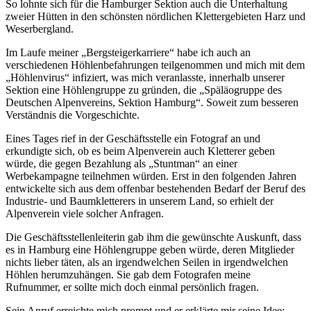
So lohnte sich für die Hamburger Sektion auch die Unterhaltung
zweier Hütten in den schönsten nördlichen Klettergebieten Harz und
Weserbergland.
Im Laufe meiner
Bergsteigerkarriere
habe ich auch an
verschiedenen Höhlenbefahrungen teilgenommen und mich mit dem
Höhlenvirus
infiziert, was mich veranlasste, innerhalb unserer
Sektion eine Höhlengruppe zu gründen, die
Späläogruppe des
Deutschen Alpenvereins, Sektion Hamburg
. Soweit zum besseren
Verständnis die Vorgeschichte.
Eines Tages rief in der Geschäftsstelle ein Fotograf an und
erkundigte sich, ob es beim Alpenverein auch Kletterer geben
würde, die gegen Bezahlung als
Stuntman
an einer
Werbekampagne teilnehmen würden. Erst in den folgenden Jahren
entwickelte sich aus dem offenbar bestehenden Bedarf der Beruf des
Industrie- und Baumkletterers in unserem Land, so erhielt der
Alpenverein viele solcher Anfragen.
Die Geschäftsstellenleiterin gab ihm die gewünschte Auskunft, dass
es in Hamburg eine Höhlengruppe geben würde, deren Mitglieder
nichts lieber täten, als an irgendwelchen Seilen in irgendwelchen
Höhlen herumzuhängen. Sie gab dem Fotografen meine
Rufnummer, er sollte mich doch einmal persönlich fragen.
Sein Anruf erreichte mich prompt und er erklärte mir seine Idee: