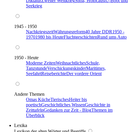
Diktatur
Zweiter Weltkrieg
Shoa, Holocaust
U-Boot und
Seekrieg
1945 - 1950
Nachkriegszeit
Währungsreform
40 Jahre DDR
1950 -
1970
1980 bis Heute
Fluchtgeschichten
Rund ums Auto
1950 - Heute
Moderne Zeiten
Weihnachtliches
Schule,
Tanzstunde
Verschickungskinder
Maritimes,
Seefahrt
Reiseberichte
Der vordere Orient
Andere Themen
Omas Küche
Tierisches
Heiter bis
poetisch
Geschichtliches Wissen
Geschichte in
Zeittafeln
Gedanken zur Zeit - Blog
Themen im
Überblick
Lexika
Lexikon der alten Wörter und Begriffe