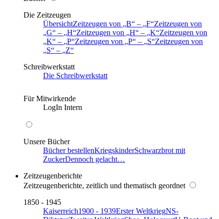
Die Zeitzeugen
Übersicht
Zeitzeugen von
B
–
F
Zeitzeugen von
G
–
H
Zeitzeugen von
H
–
K
Zeitzeugen von
K
–
P
Zeitzeugen von
P
–
S
Zeitzeugen von
S
–
Z
Schreibwerkstatt
Die Schreibwerkstatt
Für Mitwirkende
LogIn Intern
Unsere Bücher
Bücher bestellen
Kriegskinder
Schwarzbrot mit
Zucker
Dennoch gelacht…
Zeitzeugenberichte
Zeitzeugenberichte, zeitlich und thematisch geordnet
1850 - 1945
Kaiserreich
1900 - 1939
Erster Weltkrieg
NS-