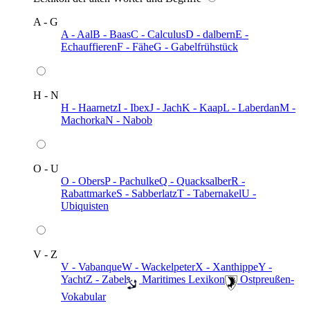
A - G
A - Aal
B - Baas
C - Calculus
D - dalbern
E -
Echauffieren
F - Fähe
G - Gabelfrühstück
H - N
H - Haarnetz
I - Ibex
J - Jach
K - Kaap
L - Laberdan
M -
Machorka
N - Nabob
O - U
O - Obers
P - Pachulke
Q - Quacksalber
R -
Rabattmarke
S - Sabberlatz
T - Tabernakel
U -
Ubiquisten
V - Z
V - Vabanque
W - Wackelpeter
X - Xanthippe
Y -
Yacht
Z - Zabel
️ Maritimes Lexikon
️ Ostpreußen-
Vokabular