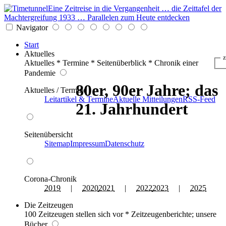
Eine Zeitreise in die Vergangenheit … die Zeittafel der
Machtergreifung 1933 … Parallelen zum Heute entdecken
Navigator
Start
Aktuelles
z
Aktuelles * Termine * Seitenüberblick * Chronik einer
Pandemie
80er, 90er Jahre; das
Aktuelles / Termine
Leitartikel & Termine
Aktuelle Mitteilungen
RSS-Feed
21. Jahrhundert
Seitenübersicht
Sitemap
Impressum
Datenschutz
Corona-Chronik
2019
|
2020
2021
|
2022
2023
|
2025
Die Zeitzeugen
100 Zeitzeugen stellen sich vor * Zeitzeugenberichte; unsere
Bücher