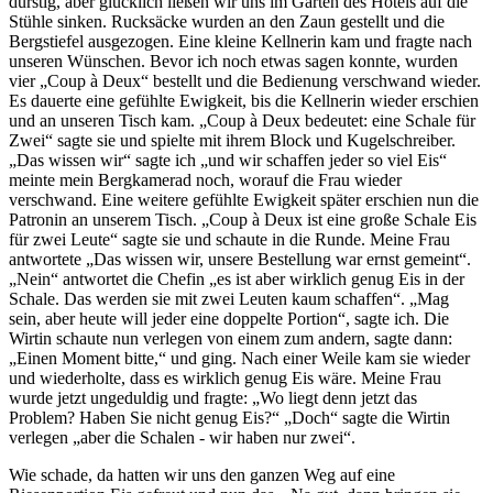
durstig, aber glücklich ließen wir uns im Garten des Hotels auf die
Stühle sinken. Rucksäcke wurden an den Zaun gestellt und die
Bergstiefel ausgezogen. Eine kleine Kellnerin kam und fragte nach
unseren Wünschen. Bevor ich noch etwas sagen konnte, wurden
vier
Coup à Deux
bestellt und die Bedienung verschwand wieder.
Es dauerte eine gefühlte Ewigkeit, bis die Kellnerin wieder erschien
und an unseren Tisch kam.
Coup à Deux bedeutet: eine Schale für
Zwei
sagte sie und spielte mit ihrem Block und Kugelschreiber.
Das wissen wir
sagte ich
und wir schaffen jeder so viel Eis
meinte mein Bergkamerad noch, worauf die Frau wieder
verschwand. Eine weitere gefühlte Ewigkeit später erschien nun die
Patronin an unserem Tisch.
Coup à Deux ist eine große Schale Eis
für zwei Leute
sagte sie und schaute in die Runde. Meine Frau
antwortete
Das wissen wir, unsere Bestellung war ernst gemeint
.
Nein
antwortet die Chefin
es ist aber wirklich genug Eis in der
Schale. Das werden sie mit zwei Leuten kaum schaffen
.
Mag
sein, aber heute will jeder eine doppelte Portion
, sagte ich. Die
Wirtin schaute nun verlegen von einem zum andern, sagte dann:
Einen Moment bitte,
und ging. Nach einer Weile kam sie wieder
und wiederholte, dass es wirklich genug Eis wäre. Meine Frau
wurde jetzt ungeduldig und fragte:
Wo liegt denn jetzt das
Problem? Haben Sie nicht genug Eis?
Doch
sagte die Wirtin
verlegen
aber die Schalen - wir haben nur zwei
.
Wie schade, da hatten wir uns den ganzen Weg auf eine