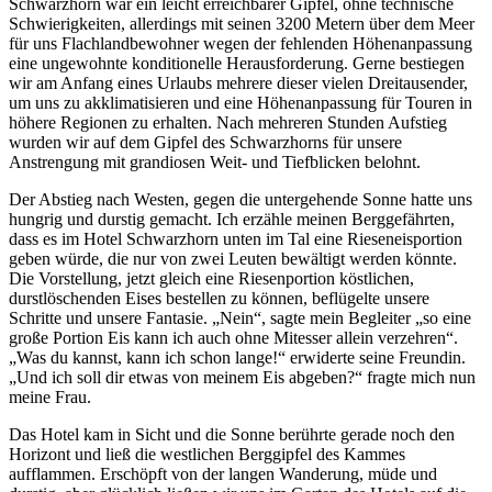
Schwarzhorn war ein leicht erreichbarer Gipfel, ohne technische
Schwierigkeiten, allerdings mit seinen 3200 Metern über dem Meer
für uns Flachlandbewohner wegen der fehlenden Höhenanpassung
eine ungewohnte konditionelle Herausforderung. Gerne bestiegen
wir am Anfang eines Urlaubs mehrere dieser vielen Dreitausender,
um uns zu akklimatisieren und eine Höhenanpassung für Touren in
höhere Regionen zu erhalten. Nach mehreren Stunden Aufstieg
wurden wir auf dem Gipfel des Schwarzhorns für unsere
Anstrengung mit grandiosen Weit- und Tiefblicken belohnt.
Der Abstieg nach Westen, gegen die untergehende Sonne hatte uns
hungrig und durstig gemacht. Ich erzähle meinen Berggefährten,
dass es im Hotel Schwarzhorn unten im Tal eine Rieseneisportion
geben würde, die nur von zwei Leuten bewältigt werden könnte.
Die Vorstellung, jetzt gleich eine Riesenportion köstlichen,
durstlöschenden Eises bestellen zu können, beflügelte unsere
Schritte und unsere Fantasie.
Nein
, sagte mein Begleiter
so eine
große Portion Eis kann ich auch ohne Mitesser allein verzehren
.
Was du kannst, kann ich schon lange!
erwiderte seine Freundin.
Und ich soll dir etwas von meinem Eis abgeben?
fragte mich nun
meine Frau.
Das Hotel kam in Sicht und die Sonne berührte gerade noch den
Horizont und ließ die westlichen Berggipfel des Kammes
aufflammen. Erschöpft von der langen Wanderung, müde und