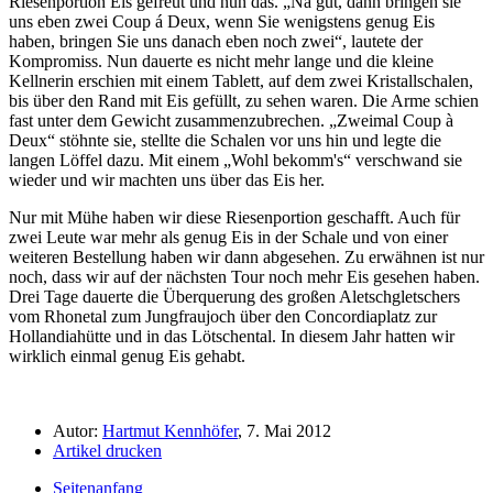
Riesenportion Eis gefreut und nun das.
Na gut, dann bringen sie
uns eben zwei Coup á Deux, wenn Sie wenigstens genug Eis
haben, bringen Sie uns danach eben noch zwei
, lautete der
Kompromiss. Nun dauerte es nicht mehr lange und die kleine
Kellnerin erschien mit einem Tablett, auf dem zwei Kristallschalen,
bis über den Rand mit Eis gefüllt, zu sehen waren. Die Arme schien
fast unter dem Gewicht zusammenzubrechen.
Zweimal Coup à
Deux
stöhnte sie, stellte die Schalen vor uns hin und legte die
langen Löffel dazu. Mit einem
Wohl bekomm's
verschwand sie
wieder und wir machten uns über das Eis her.
Nur mit Mühe haben wir diese Riesenportion geschafft. Auch für
zwei Leute war mehr als genug Eis in der Schale und von einer
weiteren Bestellung haben wir dann abgesehen. Zu erwähnen ist nur
noch, dass wir auf der nächsten Tour noch mehr Eis gesehen haben.
Drei Tage dauerte die Überquerung des großen Aletschgletschers
vom Rhonetal zum Jungfraujoch über den Concordiaplatz zur
Hollandiahütte und in das Lötschental. In diesem Jahr hatten wir
wirklich einmal genug Eis gehabt.
Autor:
Hartmut Kennhöfer
, 7. Mai 2012
Artikel drucken
Seitenanfang