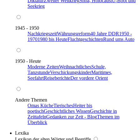
Diktatur
Zweiter Weltkrieg
Shoa, Holocaust
U-Boot und
Seekrieg
1945 - 1950
Nachkriegszeit
Währungsreform
40 Jahre DDR
1950 -
1970
1980 bis Heute
Fluchtgeschichten
Rund ums Auto
1950 - Heute
Moderne Zeiten
Weihnachtliches
Schule,
Tanzstunde
Verschickungskinder
Maritimes,
Seefahrt
Reiseberichte
Der vordere Orient
Andere Themen
Omas Küche
Tierisches
Heiter bis
poetisch
Geschichtliches Wissen
Geschichte in
Zeittafeln
Gedanken zur Zeit - Blog
Themen im
Überblick
Lexika
Lexikon der alten Wörter und Begriffe