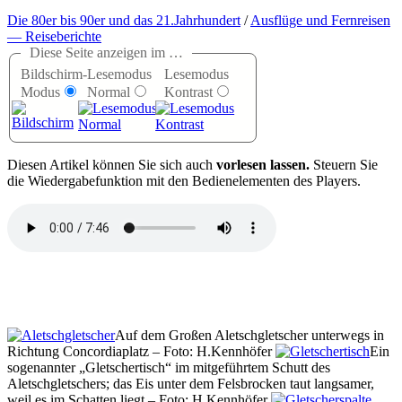
Die 80er bis 90er und das 21.Jahrhundert
/
Ausflüge und Fernreisen
— Reiseberichte
Diese Seite anzeigen im …
Bildschirm-
Lesemodus
Lesemodus
Modus
Normal
Kontrast
D
iesen Artikel können Sie sich auch
vorlesen lassen.
Steuern Sie
die Wiedergabefunktion mit den Bedienelementen des Players.
Auf dem Großen Aletschgletscher unterwegs in
Richtung Concordiaplatz – Foto: H.Kennhöfer
Ein
sogenannter „Gletschertisch“ im mitgeführtem Schutt des
Aletschgletschers; das Eis unter dem Felsbrocken taut langsamer,
weil es im Schatten liegt – Foto: H.Kennhöfer