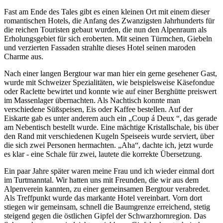
Fast am Ende des Tales gibt es einen kleinen Ort mit einem dieser
romantischen Hotels, die Anfang des Zwanzigsten Jahrhunderts für
die reichen Touristen gebaut wurden, die nun den Alpenraum als
Erholungsgebiet für sich eroberten. Mit seinen Türmchen, Giebeln
und verzierten Fassaden strahlte dieses Hotel seinen maroden
Charme aus.
Nach einer langen Bergtour war man hier ein gerne gesehener Gast,
wurde mit Schweizer Spezialitäten, wie beispielsweise Käsefondue
oder Raclette bewirtet und konnte wie auf einer Berghütte preiswert
im Massenlager übernachten. Als Nachtisch konnte man
verschiedene Süßspeisen, Eis oder Kaffee bestellen. Auf der
Eiskarte gab es unter anderem auch ein
Coup á Deux
, das gerade
am Nebentisch bestellt wurde. Eine mächtige Kristallschale, bis über
den Rand mit verschiedenen Kugeln Speiseeis wurde serviert, über
die sich zwei Personen hermachten.
Aha
, dachte ich, jetzt wurde
es klar - eine Schale für zwei, lautete die korrekte Übersetzung.
Ein paar Jahre später waren meine Frau und ich wieder einmal dort
im Turtmanntal. Wir hatten uns mit Freunden, die wir aus dem
Alpenverein kannten, zu einer gemeinsamen Bergtour verabredet.
Als Treffpunkt wurde das markante Hotel vereinbart. Vorn dort
stiegen wir gemeinsam, schnell die Baumgrenze erreichend, stetig
steigend gegen die östlichen Gipfel der Schwarzhornregion. Das