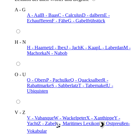
A - G
A - Aal
B - Baas
C - Calculus
D - dalbern
E -
Echauffieren
F - Fähe
G - Gabelfrühstück
H - N
H - Haarnetz
I - Ibex
J - Jach
K - Kaap
L - Laberdan
M -
Machorka
N - Nabob
O - U
O - Obers
P - Pachulke
Q - Quacksalber
R -
Rabattmarke
S - Sabberlatz
T - Tabernakel
U -
Ubiquisten
V - Z
V - Vabanque
W - Wackelpeter
X - Xanthippe
Y -
Yacht
Z - Zabel
️ Maritimes Lexikon
️ Ostpreußen-
Vokabular