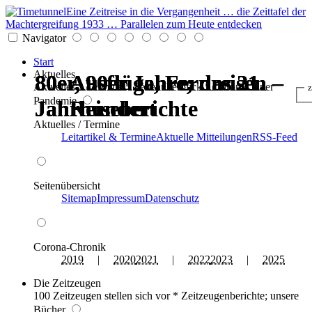
Eine Zeitreise in die Vergangenheit … die Zeittafel der
Machtergreifung 1933 … Parallelen zum Heute entdecken
Navigator
Start
Aktuelles
80er, 90er Jahre; das 21.
80er, 90er Jahre; das 21.
80er, 90er Jahre; das 21.
80er, 90er Jahre; das 21.
Ausflüge, Fernreisen –
Ausflüge, Fernreisen –
Aktuelles * Termine * Seitenüberblick * Chronik einer
z
Pandemie
Jahrhundert
Jahrhundert
Jahrhundert
Jahrhundert
Reiseberichte
Reiseberichte
Aktuelles / Termine
Leitartikel & Termine
Aktuelle Mitteilungen
RSS-Feed
Seitenübersicht
Sitemap
Impressum
Datenschutz
Corona-Chronik
2019
|
2020
2021
|
2022
2023
|
2025
Die Zeitzeugen
100 Zeitzeugen stellen sich vor * Zeitzeugenberichte; unsere
Bücher