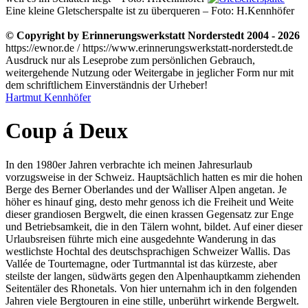
Eine kleine Gletscherspalte ist zu überqueren – Foto: H.Kennhöfer
© Copyright by Erinnerungswerkstatt Norderstedt 2004 - 2026
https://ewnor.de / https://www.erinnerungswerkstatt-norderstedt.de
Ausdruck nur als Leseprobe zum persönlichen Gebrauch,
weitergehende Nutzung oder Weitergabe in jeglicher Form nur mit
dem schriftlichem Einverständnis der Urheber!
Hartmut Kennhöfer
Coup á Deux
In den 1980er Jahren verbrachte ich meinen Jahresurlaub
vorzugsweise in der Schweiz. Hauptsächlich hatten es mir die hohen
Berge des Berner Oberlandes und der Walliser Alpen angetan. Je
höher es hinauf ging, desto mehr genoss ich die Freiheit und Weite
dieser grandiosen Bergwelt, die einen krassen Gegensatz zur Enge
und Betriebsamkeit, die in den Tälern wohnt, bildet. Auf einer dieser
Urlaubsreisen führte mich eine ausgedehnte Wanderung in das
westlichste Hochtal des deutschsprachigen Schweizer Wallis. Das
Vallée de Tourtemagne, oder Turtmanntal ist das kürzeste, aber
steilste der langen, südwärts gegen den Alpenhauptkamm ziehenden
Seitentäler des Rhonetals. Von hier unternahm ich in den folgenden
Jahren viele Bergtouren in eine stille, unberührt wirkende Bergwelt.