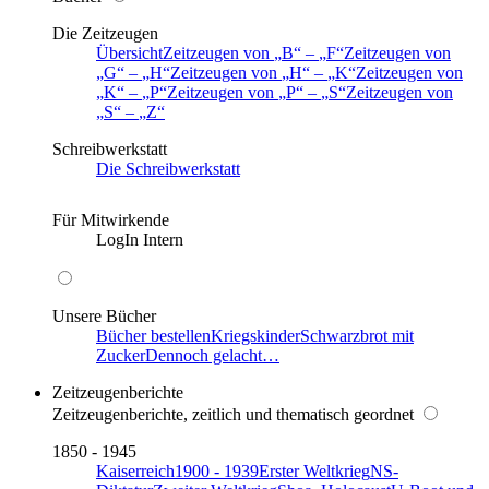
Die Zeitzeugen
Übersicht
Zeitzeugen von
B
–
F
Zeitzeugen von
G
–
H
Zeitzeugen von
H
–
K
Zeitzeugen von
K
–
P
Zeitzeugen von
P
–
S
Zeitzeugen von
S
–
Z
Schreibwerkstatt
Die Schreibwerkstatt
Für Mitwirkende
LogIn Intern
Unsere Bücher
Bücher bestellen
Kriegskinder
Schwarzbrot mit
Zucker
Dennoch gelacht…
Zeitzeugenberichte
Zeitzeugenberichte, zeitlich und thematisch geordnet
1850 - 1945
Kaiserreich
1900 - 1939
Erster Weltkrieg
NS-