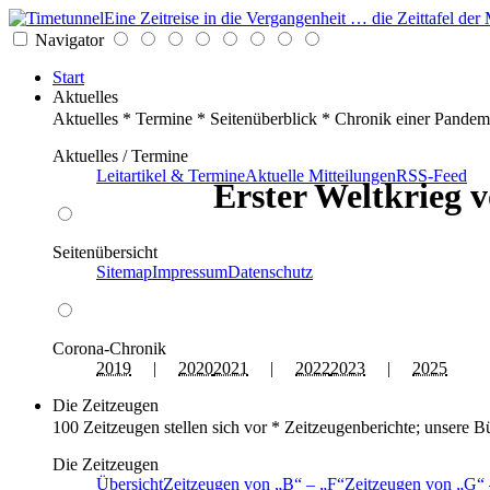
Eine Zeitreise in die Vergangenheit … die Zeittafel d
Navigator
Start
Aktuelles
Aktuelles * Termine * Seitenüberblick * Chronik einer Pandem
Aktuelles / Termine
Leitartikel & Termine
Aktuelle Mitteilungen
RSS-Feed
Erster Weltkrieg v
Seitenübersicht
Sitemap
Impressum
Datenschutz
Corona-Chronik
2019
|
2020
2021
|
2022
2023
|
2025
Die Zeitzeugen
100 Zeitzeugen stellen sich vor * Zeitzeugenberichte; unsere B
Die Zeitzeugen
Übersicht
Zeitzeugen von
B
–
F
Zeitzeugen von
G