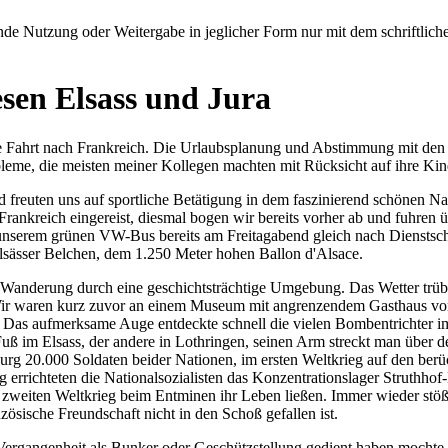
e Nutzung oder Weitergabe in jeglicher Form nur mit dem schriftlich
sen Elsass und Jura
ine Fahrt nach Frankreich. Die Urlaubsplanung und Abstimmung mit de
obleme, die meisten meiner Kollegen machten mit Rücksicht auf ihre K
 freuten uns auf sportliche Betätigung in dem faszinierend schönen Na
rankreich eingereist, diesmal bogen wir bereits vorher ab und fuhren 
unserem grünen VW-Bus bereits am Freitagabend gleich nach Dienstschl
sässer Belchen, dem 1.250 Meter hohen Ballon d'Alsace.
e Wanderung durch eine geschichtsträchtige Umgebung. Das Wetter trüb 
 Wir waren kurz zuvor an einem Museum mit angrenzendem Gasthaus v
Das aufmerksame Auge entdeckte schnell die vielen Bombentrichter im 
uß im Elsass, der andere in Lothringen, seinen Arm streckt man über
urg 20.000 Soldaten beider Nationen, im ersten Weltkrieg auf den berü
g errichteten die Nationalsozialisten das Konzentrationslager Struth
zweiten Weltkrieg beim Entminen ihr Leben ließen. Immer wieder stößt
ösische Freundschaft nicht in den Schoß gefallen ist.
r Vergangenheit als Bunker oder Geschützstellung gedient haben mocht