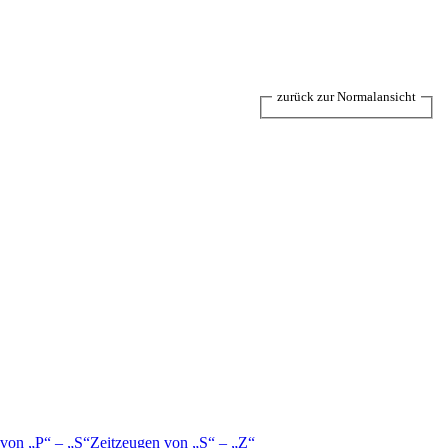
zurück zur Normalansicht
 von
P
–
S
Zeitzeugen von
S
–
Z