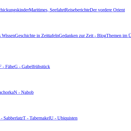
chickungskinder
Maritimes, Seefahrt
Reiseberichte
Der vordere Orient
s Wissen
Geschichte in Zeittafeln
Gedanken zur Zeit - Blog
Themen im Ü
F - Fähe
G - Gabelfrühstück
achorka
N - Nabob
 - Sabberlatz
T - Tabernakel
U - Ubiquisten