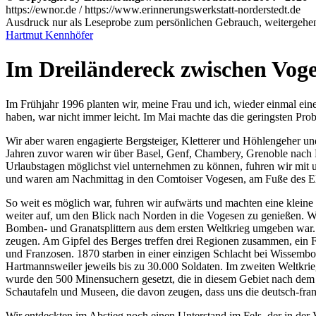
https://ewnor.de / https://www.erinnerungswerkstatt-norderstedt.de
Ausdruck nur als Leseprobe zum persönlichen Gebrauch, weitergehend
Hartmut Kennhöfer
Im Dreiländereck zwischen Voge
Im Frühjahr 1996 planten wir, meine Frau und ich, wieder einmal e
haben, war nicht immer leicht. Im Mai machte das die geringsten Pr
Wir aber waren engagierte Bergsteiger, Kletterer und Höhlengeher und
Jahren zuvor waren wir über Basel, Genf, Chambery, Grenoble nach F
Urlaubstagen möglichst viel unternehmen zu können, fuhren wir mit 
und waren am Nachmittag in den Comtoiser Vogesen, am Fuße des El
So weit es möglich war, fuhren wir aufwärts und machten eine klein
weiter auf, um den Blick nach Norden in die Vogesen zu genießen.
Bomben- und Granatsplittern aus dem ersten Weltkrieg umgeben war. 
zeugen. Am Gipfel des Berges treffen drei Regionen zusammen, ein F
und Franzosen. 1870 starben in einer einzigen Schlacht bei Wissembo
Hartmannsweiler jeweils bis zu 30.000 Soldaten. Im zweiten Weltkrie
wurde den 500 Minensuchern gesetzt, die in diesem Gebiet nach dem 
Schautafeln und Museen, die davon zeugen, dass uns die deutsch-franz
Wir entdeckten im Abstieg noch einen Unterstand im Fels, der in de