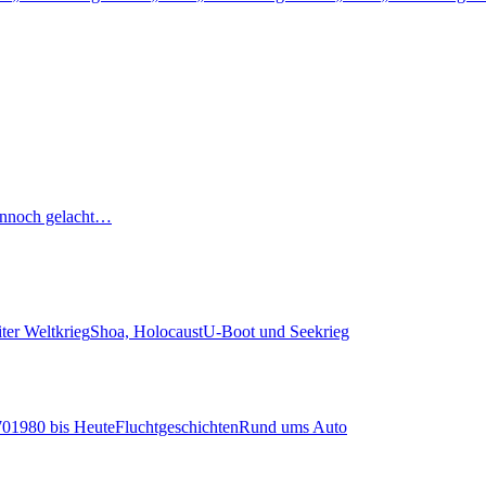
nnoch gelacht…
ter Weltkrieg
Shoa, Holocaust
U-Boot und Seekrieg
70
1980 bis Heute
Fluchtgeschichten
Rund ums Auto