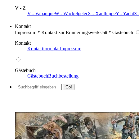
V - Z
V - Vabanque
W - Wackelpeter
X - Xanthippe
Y - Yacht
Z 
Kontakt
Impressum * Kontakt zur Erinnerungswerkstatt * Gästebuch
Kontakt
Kontaktformular
Impressum
Gästebuch
Gästebuch
Buchbestellung