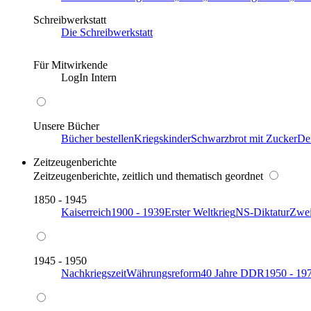
Schreibwerkstatt
Die Schreibwerkstatt
Für Mitwirkende
LogIn Intern
Unsere Bücher
Bücher bestellen
Kriegskinder
Schwarzbrot mit Zucker
De
Zeitzeugenberichte
Zeitzeugenberichte, zeitlich und thematisch geordnet
1850 - 1945
Kaiserreich
1900 - 1939
Erster Weltkrieg
NS-Diktatur
Zwei
1945 - 1950
Nachkriegszeit
Währungsreform
40 Jahre DDR
1950 - 19