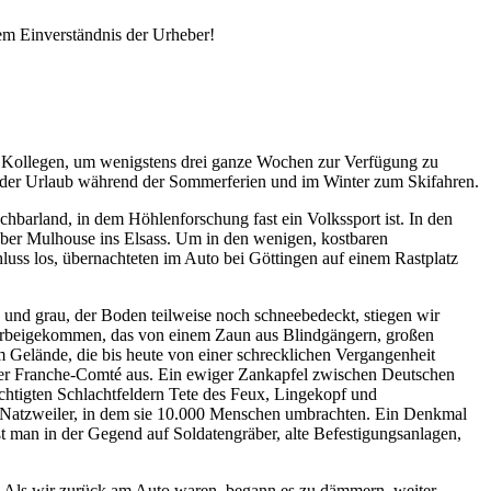
em Einverständnis der Urheber!
n Kollegen, um wenigstens drei ganze Wochen zur Verfügung zu
inder Urlaub während der Sommerferien und im Winter zum Skifahren.
chbarland, in dem Höhlenforschung fast ein Volkssport ist. In den
über Mulhouse ins Elsass. Um in den wenigen, kostbaren
uss los, übernachteten im Auto bei Göttingen auf einem Rastplatz
und grau, der Boden teilweise noch schneebedeckt, stiegen wir
orbeigekommen, das von einem Zaun aus Blindgängern, großen
Gelände, die bis heute von einer schrecklichen Vergangenheit
 der Franche-Comté aus. Ein ewiger Zankapfel zwischen Deutschen
chtigten Schlachtfeldern Tete des Feux, Lingekopf und
hof-Natzweiler, in dem sie 10.000 Menschen umbrachten. Ein Denkmal
 man in der Gegend auf Soldatengräber, alte Befestigungsanlagen,
e. Als wir zurück am Auto waren, begann es zu dämmern, weiter