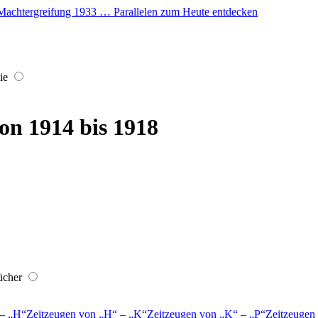
er Machtergreifung 1933 … Parallelen zum Heute entdecken
ie
on 1914 bis 1918
ücher
–
H
Zeitzeugen von
H
–
K
Zeitzeugen von
K
–
P
Zeitzeugen