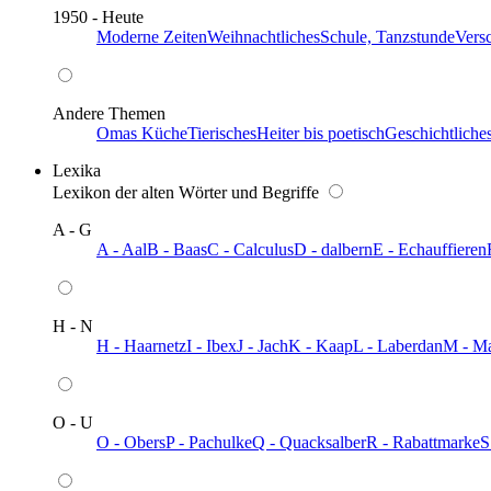
1950 - Heute
Moderne Zeiten
Weihnachtliches
Schule, Tanzstunde
Vers
Andere Themen
Omas Küche
Tierisches
Heiter bis poetisch
Geschichtliche
Lexika
Lexikon der alten Wörter und Begriffe
A - G
A - Aal
B - Baas
C - Calculus
D - dalbern
E - Echauffieren
H - N
H - Haarnetz
I - Ibex
J - Jach
K - Kaap
L - Laberdan
M - M
O - U
O - Obers
P - Pachulke
Q - Quacksalber
R - Rabattmarke
S