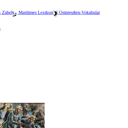
- Zabel
️ Maritimes Lexikon
️ Ostpreußen-Vokabular