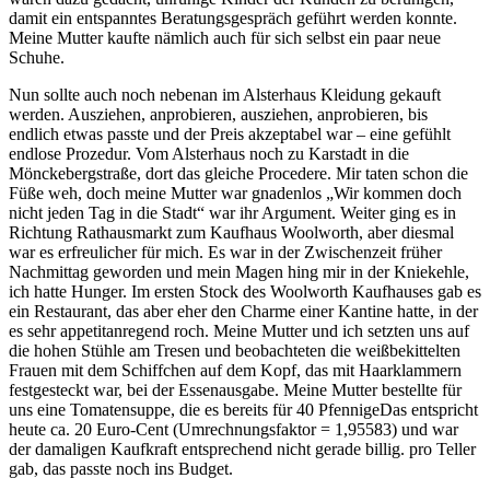
damit ein entspanntes Beratungsgespräch geführt werden konnte.
Meine Mutter kaufte nämlich auch für sich selbst ein paar neue
Schuhe.
Nun sollte auch noch nebenan im Alsterhaus Kleidung gekauft
werden. Ausziehen, anprobieren, ausziehen, anprobieren, bis
endlich etwas passte und der Preis akzeptabel war – eine gefühlt
endlose Prozedur. Vom Alsterhaus noch zu Karstadt in die
Mönckebergstraße, dort das gleiche Procedere. Mir taten schon die
Füße weh, doch meine Mutter war gnadenlos
Wir kommen doch
nicht jeden Tag in die Stadt
war ihr Argument. Weiter ging es in
Richtung Rathausmarkt zum Kaufhaus Woolworth, aber diesmal
war es erfreulicher für mich. Es war in der Zwischenzeit früher
Nachmittag geworden und mein Magen hing mir in der Kniekehle,
ich hatte Hunger. Im ersten Stock des Woolworth Kaufhauses gab es
ein Restaurant, das aber eher den Charme einer Kantine hatte, in der
es sehr appetitanregend roch. Meine Mutter und ich setzten uns auf
die hohen Stühle am Tresen und beobachteten die weißbekittelten
Frauen mit dem Schiffchen auf dem Kopf, das mit Haarklammern
festgesteckt war, bei der Essenausgabe. Meine Mutter bestellte für
uns eine Tomatensuppe, die es bereits für
40 Pfennige
Das entspricht
heute ca. 20 Euro-Cent (Umrechnungsfaktor = 1,95583) und war
der damaligen Kaufkraft entsprechend nicht gerade billig.
pro Teller
gab, das passte noch ins Budget.