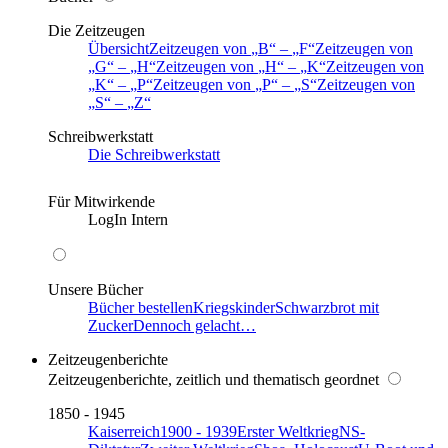
Die Zeitzeugen
Übersicht
Zeitzeugen von
B
–
F
Zeitzeugen von
G
–
H
Zeitzeugen von
H
–
K
Zeitzeugen von
K
–
P
Zeitzeugen von
P
–
S
Zeitzeugen von
S
–
Z
Schreibwerkstatt
Die Schreibwerkstatt
Für Mitwirkende
LogIn Intern
Unsere Bücher
Bücher bestellen
Kriegskinder
Schwarzbrot mit
Zucker
Dennoch gelacht…
Zeitzeugenberichte
Zeitzeugenberichte, zeitlich und thematisch geordnet
1850 - 1945
Kaiserreich
1900 - 1939
Erster Weltkrieg
NS-