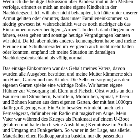
Wenn ich die heutige Diskussion über Kinderarmut in den Medien
verfolge, erinnert es mich an meine eigene Kindheit in der
Nachkriegszeit. Ich will aber nicht behaupten, ich hätte unter unserer
Armut gelitten oder darunter, dass unser Familieneinkommen so
niedrig gewesen ist, wahrscheinlich war es noch niedriger als das
Einkommen unserer heutigen
Armen
. In den Urlaub fliegen oder
fahren, essen gehen und sonstige heutige Vergnügungen kannten
wir nicht. Da ich aber nichts anderes kennengelernt habe und meine
Freunde und Schulkameraden im Vergleich auch nicht mehr hatten
oder konnten, empfand ich meine Situation im damaligen
Nachkriegsdeutschland als völlig normal.
Das einzige Einkommen war das Gehalt meines Vaters, davon
wurden alle Ausgaben bestritten und meine Mutter kümmerte sich
um Haus, Garten und uns Kinder. Die Selbstversorgung aus dem
eigenen Garten spielte eine wichtige Rolle. Wir hatten eigene
Hühner zur Versorgung mit Eiern und Fleisch. Obst wuchs an den
Bäumen und Sträuchern, Kartoffeln, Mohrrüben, Spinat, Erbsen
und Bohnen kamen aus dem eigenen Garten, der mit fast 1000qm
dafür groß genug war. Ein Auto besaßen wir nicht, auch kein
Fernsehgerät, dafür aber ein Radio mit magischem Auge. Mein
Vater war während des Krieges als Funkmaat auf einem U-Boot
gefahren und hatte durch seine Ausbildung Kenntnisse im Aufbau
und Umgang mit Funkgeräten. So war er in der Lage, aus allerlei
Materialien einen Radioapparat zu basteln, nur die passenden