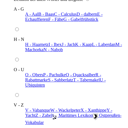
A - G
A - Aal
B - Baas
C - Calculus
D - dalbern
E -
Echauffieren
F - Fähe
G - Gabelfrühstück
H - N
H - Haarnetz
I - Ibex
J - Jach
K - Kaap
L - Laberdan
M -
Machorka
N - Nabob
O - U
O - Obers
P - Pachulke
Q - Quacksalber
R -
Rabattmarke
S - Sabberlatz
T - Tabernakel
U -
Ubiquisten
V - Z
V - Vabanque
W - Wackelpeter
X - Xanthippe
Y -
Yacht
Z - Zabel
️ Maritimes Lexikon
️ Ostpreußen-
Vokabular