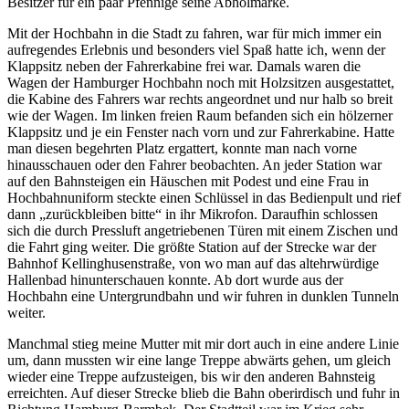
Besitzer für ein paar Pfennige seine Abholmarke.
Mit der Hochbahn in die Stadt zu fahren, war für mich immer ein
aufregendes Erlebnis und besonders viel Spaß hatte ich, wenn der
Klappsitz neben der Fahrerkabine frei war. Damals waren die
Wagen der Hamburger Hochbahn noch mit Holzsitzen ausgestattet,
die Kabine des Fahrers war rechts angeordnet und nur halb so breit
wie der Wagen. Im linken freien Raum befanden sich ein hölzerner
Klappsitz und je ein Fenster nach vorn und zur Fahrerkabine. Hatte
man diesen begehrten Platz ergattert, konnte man nach vorne
hinausschauen oder den Fahrer beobachten. An jeder Station war
auf den Bahnsteigen ein Häuschen mit Podest und eine Frau in
Hochbahnuniform steckte einen Schlüssel in das Bedienpult und rief
dann
zurückbleiben bitte
in ihr Mikrofon. Daraufhin schlossen
sich die durch Pressluft angetriebenen Türen mit einem Zischen und
die Fahrt ging weiter. Die größte Station auf der Strecke war der
Bahnhof Kellinghusenstraße, von wo man auf das altehrwürdige
Hallenbad hinunterschauen konnte. Ab dort wurde aus der
Hochbahn eine Untergrundbahn und wir fuhren in dunklen Tunneln
weiter.
Manchmal stieg meine Mutter mit mir dort auch in eine andere Linie
um, dann mussten wir eine lange Treppe abwärts gehen, um gleich
wieder eine Treppe aufzusteigen, bis wir den anderen Bahnsteig
erreichten. Auf dieser Strecke blieb die Bahn oberirdisch und fuhr in