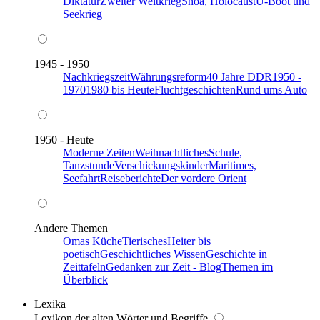
Diktatur
Zweiter Weltkrieg
Shoa, Holocaust
U-Boot und
Seekrieg
1945 - 1950
Nachkriegszeit
Währungsreform
40 Jahre DDR
1950 -
1970
1980 bis Heute
Fluchtgeschichten
Rund ums Auto
1950 - Heute
Moderne Zeiten
Weihnachtliches
Schule,
Tanzstunde
Verschickungskinder
Maritimes,
Seefahrt
Reiseberichte
Der vordere Orient
Andere Themen
Omas Küche
Tierisches
Heiter bis
poetisch
Geschichtliches Wissen
Geschichte in
Zeittafeln
Gedanken zur Zeit - Blog
Themen im
Überblick
Lexika
Lexikon der alten Wörter und Begriffe