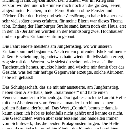
Richtung Hamburg-Barmbek. Der Stadtteil war im Krieg sehr
zerstört worden und ich erinnere mich noch an die großen, leeren,
abgeräumten Flächen, in der Ferne Ruinen ohne Fenster und
Dächer. Über den Krieg und seine Zerstörungen habe ich aber erst
sehr viel später etwas erfahren, für meine Eltern war dieses Thema
tabu. Entlang der Hamburger Straße stand kaum noch ein Haus, erst
in den 1970er Jahren wurden an der Mundsburg zwei Hochhäuser
und ein großes Einkaufszentrum gebaut.
Die Fahrt endete meistens am Jungfernstieg, wo wir unseren
Einkaufsbummel begannen. Nach einem prüfenden Blick auf meine
äußere Erscheinung, irgendetwas hatte wieder ihr Missfallen erregt,
zog sie mit den Worten
wie siehst du schon wieder aus
, ihr
Taschentuch heraus, spuckte hinein und wischte mir damit über das
Gesicht, was bei mir heftige Gegenwehr erzeugte, solche Aktionen
habe ich gehasst!
Das Schuhgeschäft, das sie mit mir ansteuerte, am Jungfernstieg,
neben dem Alsterhaus, hieß
Salamander
und hatte einen
Feuersalamander im Firmenlogo. Dort gab es auch die Lurchi-Hefte
mit den Abenteuern vom Feuersalamander Lurchi und seinem
grünen Salamanderfreund. Das Wort
Comic
, benutzte damals
kaum einer, ich habe es jedenfalls nicht gehört und kannte es nicht.
Die Geschichten waren aber sehr fesselnd und handelten immer
vom Schuhwerk, das die beiden Protagonisten trugen. Die Hefte
waren dazu gedacht, unruhige Kinder der Kunden zu beruhigen,