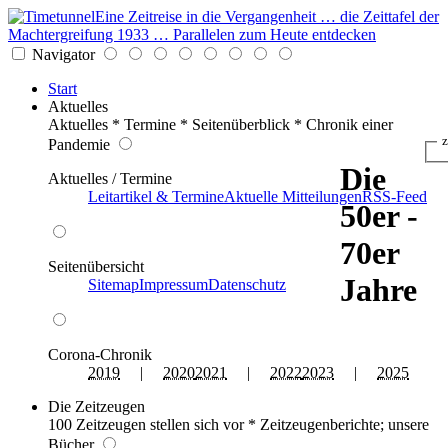
Eine Zeitreise in die Vergangenheit … die Zeittafel der
Machtergreifung 1933 … Parallelen zum Heute entdecken
Navigator
Start
Aktuelles
Aktuelles * Termine * Seitenüberblick * Chronik einer
z
Pandemie
Die
Aktuelles / Termine
Leitartikel & Termine
Aktuelle Mitteilungen
RSS-Feed
50er -
70er
Seitenübersicht
Jahre
Sitemap
Impressum
Datenschutz
Corona-Chronik
2019
|
2020
2021
|
2022
2023
|
2025
Die Zeitzeugen
100 Zeitzeugen stellen sich vor * Zeitzeugenberichte; unsere
Bücher