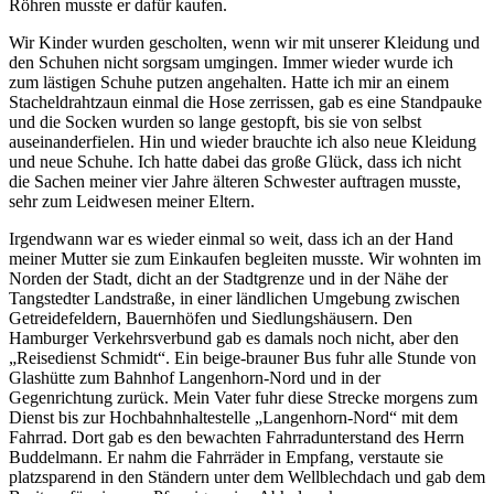
Röhren musste er dafür kaufen.
Wir Kinder wurden gescholten, wenn wir mit unserer Kleidung und
den Schuhen nicht sorgsam umgingen. Immer wieder wurde ich
zum lästigen Schuhe putzen angehalten. Hatte ich mir an einem
Stacheldrahtzaun einmal die Hose zerrissen, gab es eine Standpauke
und die Socken wurden so lange gestopft, bis sie von selbst
auseinanderfielen. Hin und wieder brauchte ich also neue Kleidung
und neue Schuhe. Ich hatte dabei das große Glück, dass ich nicht
die Sachen meiner vier Jahre älteren Schwester auftragen musste,
sehr zum Leidwesen meiner Eltern.
Irgendwann war es wieder einmal so weit, dass ich an der Hand
meiner Mutter sie zum Einkaufen begleiten musste. Wir wohnten im
Norden der Stadt, dicht an der Stadtgrenze und in der Nähe der
Tangstedter Landstraße, in einer ländlichen Umgebung zwischen
Getreidefeldern, Bauernhöfen und Siedlungshäusern. Den
Hamburger Verkehrsverbund gab es damals noch nicht, aber den
Reisedienst Schmidt
. Ein beige-brauner Bus fuhr alle Stunde von
Glashütte zum Bahnhof Langenhorn-Nord und in der
Gegenrichtung zurück. Mein Vater fuhr diese Strecke morgens zum
Dienst bis zur Hochbahnhaltestelle
Langenhorn-Nord
mit dem
Fahrrad. Dort gab es den bewachten Fahrradunterstand des Herrn
Buddelmann. Er nahm die Fahrräder in Empfang, verstaute sie
platzsparend in den Ständern unter dem Wellblechdach und gab dem