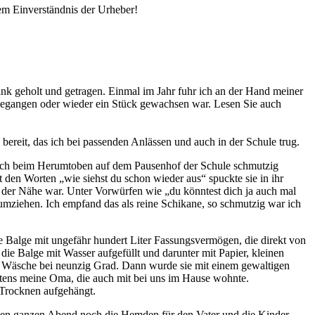
em Einverständnis der Urheber!
k geholt und getragen. Einmal im Jahr fuhr ich an der Hand meiner
mgegangen oder wieder ein Stück gewachsen war. Lesen Sie auch
ereit, das ich bei passenden Anlässen und auch in der Schule trug.
ch mich beim Herumtoben auf dem Pausenhof der Schule schmutzig
it den Worten
wie siehst du schon wieder aus
spuckte sie in ihr
in der Nähe war. Unter Vorwürfen wie
du könntest dich ja auch mal
umziehen. Ich empfand das als reine Schikane, so schmutzig war ich
 Balge mit ungefähr hundert Liter Fassungsvermögen, die direkt von
 Balge mit Wasser aufgefüllt und darunter mit Papier, kleinen
ie Wäsche bei neunzig Grad. Dann wurde sie mit einem gewaltigen
istens meine Oma, die auch mit bei uns im Hause wohnte.
 Trocknen aufgehängt.
den ganzen Abend noch die Hemden für den Vater und die Kinder,