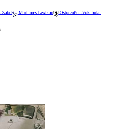
- Zabel
️ Maritimes Lexikon
️ Ostpreußen-Vokabular