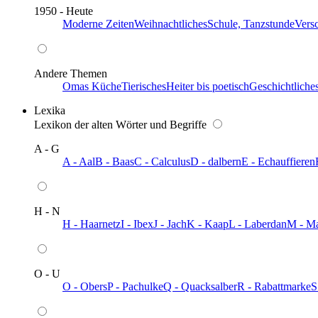
1950 - Heute
Moderne Zeiten
Weihnachtliches
Schule, Tanzstunde
Vers
Andere Themen
Omas Küche
Tierisches
Heiter bis poetisch
Geschichtliche
Lexika
Lexikon der alten Wörter und Begriffe
A - G
A - Aal
B - Baas
C - Calculus
D - dalbern
E - Echauffieren
H - N
H - Haarnetz
I - Ibex
J - Jach
K - Kaap
L - Laberdan
M - M
O - U
O - Obers
P - Pachulke
Q - Quacksalber
R - Rabattmarke
S