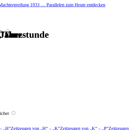
er Machtergreifung 1933 … Parallelen zum Heute entdecken
ie
, Tanzstunde
, Tanzstunde
 Jahre
 Jahre
 Jahre
 Jahre
ücher
–
H
Zeitzeugen von
H
–
K
Zeitzeugen von
K
–
P
Zeitzeugen