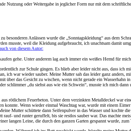
e Nutzung oder Weitergabe in jeglicher Form nur mit dem schriftlich
h zu besonderen Anlässen wurde die
Sonntagskleidung
aus dem Schran
erden musste, weil die Kleidung aufgebraucht, ich unachtsam damit u
auch von diesem Autor:
kaufen gehe. Unter anderem lag auch immer ein weißes Hemd für mich b
 ordentlich zur Schule gingen. Es blieb aber leider nicht aus, dass i
, ich war wieder sauber. Meine Mutter sah das leider ganz anders, m
damit über das Gesicht zu wischen, wenn nicht gerade ein Wasserhahn 
der schlimmer
du siehst aus wie ein Schwein
, musste ich mich dann 
us rötlichem Feuerbeton. Unter dem verzinkten Metalldeckel war eine
 konnte. Wenn wieder einmal Waschtag war, wurde mit einem Eimer die
 Meine Mutter schüttete dann Seifenpulver in das Wasser und kochte d
rauf- und runter geruffelt, bis sie restlos sauber war. Das machte me
iner langen Leine, die durch den ganzen Garten gespannt wurde, zum
erden. Während ich ins Bett geschickt wurde, bügelte meine Mutter 