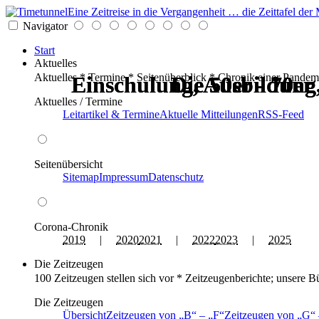
Eine Zeitreise in die Vergangenheit … die Zeittafel d
Navigator
Start
Aktuelles
Aktuelles * Termine * Seitenüberblick * Chronik einer Pandem
Einschulung, Ausbildung
Einschulung, Ausbildung
Die 50er - 70er
Die 50er - 70er
Die 50er - 70er
Die 50er - 70er
Aktuelles / Termine
Leitartikel & Termine
Aktuelle Mitteilungen
RSS-Feed
Seitenübersicht
Sitemap
Impressum
Datenschutz
Corona-Chronik
2019
|
2020
2021
|
2022
2023
|
2025
Die Zeitzeugen
100 Zeitzeugen stellen sich vor * Zeitzeugenberichte; unsere B
Die Zeitzeugen
Übersicht
Zeitzeugen von
B
–
F
Zeitzeugen von
G