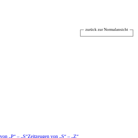
zurück zur Normalansicht
 von
P
–
S
Zeitzeugen von
S
–
Z