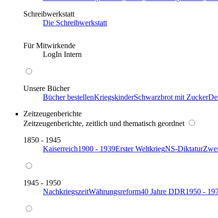
Schreibwerkstatt
Die Schreibwerkstatt
Für Mitwirkende
LogIn Intern
Unsere Bücher
Bücher bestellen
Kriegskinder
Schwarzbrot mit Zucker
De
Zeitzeugenberichte
Zeitzeugenberichte, zeitlich und thematisch geordnet
1850 - 1945
Kaiserreich
1900 - 1939
Erster Weltkrieg
NS-Diktatur
Zwei
1945 - 1950
Nachkriegszeit
Währungsreform
40 Jahre DDR
1950 - 19