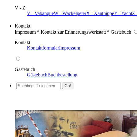
V - Z
V - Vabanque
W - Wackelpeter
X - Xanthippe
Y - Yacht
Z 
Kontakt
Impressum * Kontakt zur Erinnerungswerkstatt * Gästebuch
Kontakt
Kontaktformular
Impressum
Gästebuch
Gästebuch
Buchbestellung