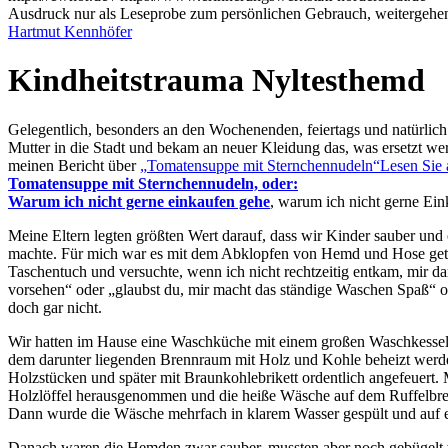
Ausdruck nur als Leseprobe zum persönlichen Gebrauch, weitergehend
Hartmut Kennhöfer
Kindheitstrauma Nyltesthemd
Gelegentlich, besonders an den Wochenenden, feiertags und natürlic
Mutter in die Stadt und bekam an neuer Kleidung das, was ersetzt w
meinen Bericht über
Tomatensuppe mit Sternchennudeln
Lesen Sie 
Tomatensuppe mit Sternchennudeln, oder:
Warum ich nicht gerne einkaufen gehe
, warum ich nicht gerne Ein
Meine Eltern legten größten Wert darauf, dass wir Kinder sauber und
machte. Für mich war es mit dem Abklopfen von Hemd und Hose getan
Taschentuch und versuchte, wenn ich nicht rechtzeitig entkam, mir 
vorsehen
oder
glaubst du, mir macht das ständige Waschen Spaß
o
doch gar nicht.
Wir hatten im Hause eine Waschküche mit einem großen Waschkessel a
dem darunter liegenden Brennraum mit Holz und Kohle beheizt werden
Holzstücken und später mit Braunkohlebrikett ordentlich angefeuert.
Holzlöffel herausgenommen und die heiße Wäsche auf dem Ruffelbrett 
Dann wurde die Wäsche mehrfach in klarem Wasser gespült und auf e
Danach waren die Hemden zwar sauber, mussten aber noch gebügelt w