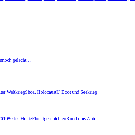
nnoch gelacht…
ter Weltkrieg
Shoa, Holocaust
U-Boot und Seekrieg
70
1980 bis Heute
Fluchtgeschichten
Rund ums Auto