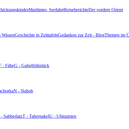
chickungskinder
Maritimes, Seefahrt
Reiseberichte
Der vordere Orient
s Wissen
Geschichte in Zeittafeln
Gedanken zur Zeit - Blog
Themen im Ü
F - Fähe
G - Gabelfrühstück
achorka
N - Nabob
 - Sabberlatz
T - Tabernakel
U - Ubiquisten