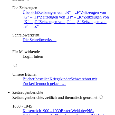
Die Zeitzeugen
Übersicht
Zeitzeugen von
B
–
F
Zeitzeugen von
G
–
H
Zeitzeugen von
H
–
K
Zeitzeugen von
K
–
P
Zeitzeugen von
P
–
S
Zeitzeugen von
S
–
Z
Schreibwerkstatt
Die Schreibwerkstatt
Für Mitwirkende
LogIn Intern
Unsere Bücher
Bücher bestellen
Kriegskinder
Schwarzbrot mit
Zucker
Dennoch gelacht…
Zeitzeugenberichte
Zeitzeugenberichte, zeitlich und thematisch geordnet
1850 - 1945
Kaiserreich
1900 - 1939
Erster Weltkrieg
NS-