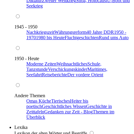
Diktatur
Zweiter Weltkrieg
Shoa, Holocaust
U-Boot und
Seekrieg
1945 - 1950
Nachkriegszeit
Währungsreform
40 Jahre DDR
1950 -
1970
1980 bis Heute
Fluchtgeschichten
Rund ums Auto
1950 - Heute
Moderne Zeiten
Weihnachtliches
Schule,
Tanzstunde
Verschickungskinder
Maritimes,
Seefahrt
Reiseberichte
Der vordere Orient
Andere Themen
Omas Küche
Tierisches
Heiter bis
poetisch
Geschichtliches Wissen
Geschichte in
Zeittafeln
Gedanken zur Zeit - Blog
Themen im
Überblick
Lexika
Lexikon der alten Wörter und Begriffe