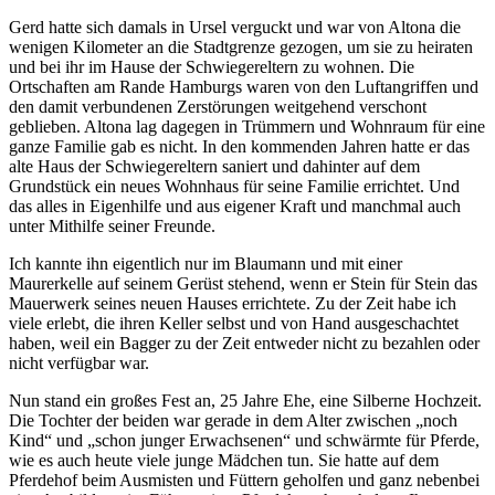
Gerd hatte sich damals in Ursel verguckt und war von Altona die
wenigen Kilometer an die Stadtgrenze gezogen, um sie zu heiraten
und bei ihr im Hause der Schwiegereltern zu wohnen. Die
Ortschaften am Rande Hamburgs waren von den Luftangriffen und
den damit verbundenen Zerstörungen weitgehend verschont
geblieben. Altona lag dagegen in Trümmern und Wohnraum für eine
ganze Familie gab es nicht. In den kommenden Jahren hatte er das
alte Haus der Schwiegereltern saniert und dahinter auf dem
Grundstück ein neues Wohnhaus für seine Familie errichtet. Und
das alles in Eigenhilfe und aus eigener Kraft und manchmal auch
unter Mithilfe seiner Freunde.
Ich kannte ihn eigentlich nur im Blaumann und mit einer
Maurerkelle auf seinem Gerüst stehend, wenn er Stein für Stein das
Mauerwerk seines neuen Hauses errichtete. Zu der Zeit habe ich
viele erlebt, die ihren Keller selbst und von Hand ausgeschachtet
haben, weil ein Bagger zu der Zeit entweder nicht zu bezahlen oder
nicht verfügbar war.
Nun stand ein großes Fest an, 25 Jahre Ehe, eine Silberne Hochzeit.
Die Tochter der beiden war gerade in dem Alter zwischen
noch
Kind
und
schon junger Erwachsenen
und schwärmte für Pferde,
wie es auch heute viele junge Mädchen tun. Sie hatte auf dem
Pferdehof beim Ausmisten und Füttern geholfen und ganz nebenbei