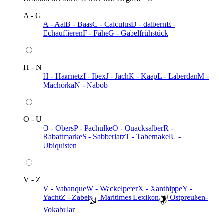
A - G
A - Aal
B - Baas
C - Calculus
D - dalbern
E -
Echauffieren
F - Fähe
G - Gabelfrühstück
H - N
H - Haarnetz
I - Ibex
J - Jach
K - Kaap
L - Laberdan
M -
Machorka
N - Nabob
O - U
O - Obers
P - Pachulke
Q - Quacksalber
R -
Rabattmarke
S - Sabberlatz
T - Tabernakel
U -
Ubiquisten
V - Z
V - Vabanque
W - Wackelpeter
X - Xanthippe
Y -
Yacht
Z - Zabel
️ Maritimes Lexikon
️ Ostpreußen-
Vokabular