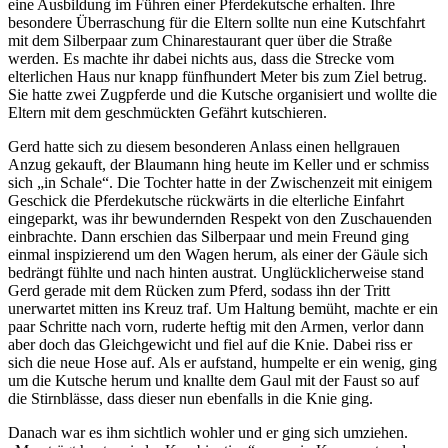
eine Ausbildung im Führen einer Pferdekutsche erhalten. Ihre
besondere Überraschung für die Eltern sollte nun eine Kutschfahrt
mit dem Silberpaar zum Chinarestaurant quer über die Straße
werden. Es machte ihr dabei nichts aus, dass die Strecke vom
elterlichen Haus nur knapp fünfhundert Meter bis zum Ziel betrug.
Sie hatte zwei Zugpferde und die Kutsche organisiert und wollte die
Eltern mit dem geschmückten Gefährt kutschieren.
Gerd hatte sich zu diesem besonderen Anlass einen hellgrauen
Anzug gekauft, der Blaumann hing heute im Keller und er schmiss
sich
in Schale
. Die Tochter hatte in der Zwischenzeit mit einigem
Geschick die Pferdekutsche rückwärts in die elterliche Einfahrt
eingeparkt, was ihr bewundernden Respekt von den Zuschauenden
einbrachte. Dann erschien das Silberpaar und mein Freund ging
einmal inspizierend um den Wagen herum, als einer der Gäule sich
bedrängt fühlte und nach hinten austrat. Unglücklicherweise stand
Gerd gerade mit dem Rücken zum Pferd, sodass ihn der Tritt
unerwartet mitten ins Kreuz traf. Um Haltung bemüht, machte er ein
paar Schritte nach vorn, ruderte heftig mit den Armen, verlor dann
aber doch das Gleichgewicht und fiel auf die Knie. Dabei riss er
sich die neue Hose auf. Als er aufstand, humpelte er ein wenig, ging
um die Kutsche herum und knallte dem Gaul mit der Faust so auf
die Stirnblässe, dass dieser nun ebenfalls in die Knie ging.
Danach war es ihm sichtlich wohler und er ging sich umziehen.