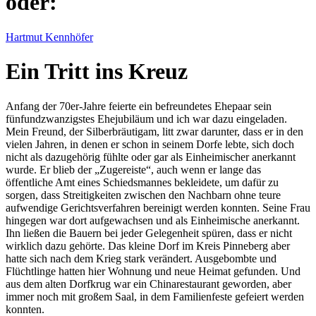
oder:
Hartmut Kennhöfer
Ein Tritt ins Kreuz
Anfang der 70er-Jahre feierte ein befreundetes Ehepaar sein
fünfundzwanzigstes Ehejubiläum und ich war dazu eingeladen.
Mein Freund, der Silberbräutigam, litt zwar darunter, dass er in den
vielen Jahren, in denen er schon in seinem Dorfe lebte, sich doch
nicht als dazugehörig fühlte oder gar als Einheimischer anerkannt
wurde. Er blieb der
Zugereiste
, auch wenn er lange das
öffentliche Amt eines Schiedsmannes bekleidete, um dafür zu
sorgen, dass Streitigkeiten zwischen den Nachbarn ohne teure
aufwendige Gerichtsverfahren bereinigt werden konnten. Seine Frau
hingegen war dort aufgewachsen und als Einheimische anerkannt.
Ihn ließen die Bauern bei jeder Gelegenheit spüren, dass er nicht
wirklich dazu gehörte. Das kleine Dorf im Kreis Pinneberg aber
hatte sich nach dem Krieg stark verändert. Ausgebombte und
Flüchtlinge hatten hier Wohnung und neue Heimat gefunden. Und
aus dem alten Dorfkrug war ein Chinarestaurant geworden, aber
immer noch mit großem Saal, in dem Familienfeste gefeiert werden
konnten.