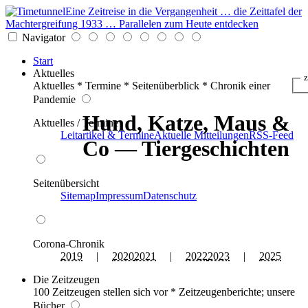
Eine Zeitreise in die Vergangenheit … die Zeittafel der
Machtergreifung 1933 … Parallelen zum Heute entdecken
Navigator
Start
Aktuelles
z
Aktuelles * Termine * Seitenüberblick * Chronik einer
Pandemie
Hund, Katze, Maus &
Aktuelles / Termine
Leitartikel & Termine
Aktuelle Mitteilungen
RSS-Feed
Co — Tiergeschichten
Seitenübersicht
Sitemap
Impressum
Datenschutz
Corona-Chronik
2019
|
2020
2021
|
2022
2023
|
2025
Die Zeitzeugen
100 Zeitzeugen stellen sich vor * Zeitzeugenberichte; unsere
Bücher