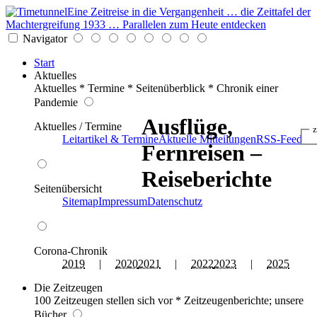
Eine Zeitreise in die Vergangenheit … die Zeittafel der
Machtergreifung 1933 … Parallelen zum Heute entdecken
Navigator
Start
Aktuelles
Aktuelles * Termine * Seitenüberblick * Chronik einer
Pandemie
Ausflüge,
Aktuelles / Termine
z
Leitartikel & Termine
Aktuelle Mitteilungen
RSS-Feed
Fernreisen –
Reiseberichte
Seitenübersicht
Sitemap
Impressum
Datenschutz
Corona-Chronik
2019
|
2020
2021
|
2022
2023
|
2025
Die Zeitzeugen
100 Zeitzeugen stellen sich vor * Zeitzeugenberichte; unsere
Bücher