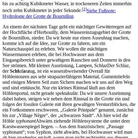
bis zu achtzig Kubikmeter Wasser, in trockeneren Zeiten immerhin
[2]
noch zehn Kubikmeter in jeder Sekunde.
Siehe Fußnote:
Hydrologie der Grotte de Bournillon
An einem der nächsten Tage geht ein mächtiger Gewitterregen auf
der Hochfläche d'Herbouilly, dem Wassereinzugsgebiet der Grotte
de Bournillon, nieder. Da wir heute nur einen Ausruhtag machen,
komme ich auf die Idee, zur Grotte zu fahren, um ein
Naturschauspiel zu erleben. Wir wollen die mächtigen
Wassermassen erleben, die bei Hochwasser aus dem
Eingangsbereich unter gewaltigem Rauschen und Donnern in den
See strömen. Mit kleiner Ausrüstung, Lampen,
Schlaz
Der Schlaz,
der
Schl
uf
a
n
z
ug, ist ein wasserabweisender Overall für
Höhlentouren aus sehr strapazierfähigem Material
, Gummistiefeln
und einigen Metern Seil zum Sichern machen wir uns auf den Weg
und sind enttäuscht. Nur ein kleines Rinnsal läuft aus dem
Höhlenportal, nicht gerade spektakulär. Da wir unsere Ausrüstung
dabei haben, steigen wir neben dem Rinnsal in die Grotte ein und
folgen der fossilen Galerie mit ihren gewaltigen Versturzblöcken, die
ein Fortkommen erschweren,
Galerie Prinipale
genannt, zunächst
bis zur
Village Nègre
, der
schwarzen Stadt
. Ab hier wird die
Höhle
syphonant
Abwärts ziehende Höhlensysteme die unter dem
Karstwasserspiegel liegen. – Aus dem französischen:
Passage
syphonant
; von Syphon
, zieht abwärts, bei Hochwasser wird man
ab hier gnadenlos ersäuft, wenn man nicht rechtzeitig aus diesem