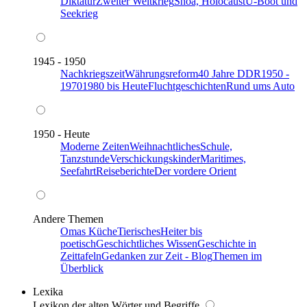
Diktatur
Zweiter Weltkrieg
Shoa, Holocaust
U-Boot und
Seekrieg
1945 - 1950
Nachkriegszeit
Währungsreform
40 Jahre DDR
1950 -
1970
1980 bis Heute
Fluchtgeschichten
Rund ums Auto
1950 - Heute
Moderne Zeiten
Weihnachtliches
Schule,
Tanzstunde
Verschickungskinder
Maritimes,
Seefahrt
Reiseberichte
Der vordere Orient
Andere Themen
Omas Küche
Tierisches
Heiter bis
poetisch
Geschichtliches Wissen
Geschichte in
Zeittafeln
Gedanken zur Zeit - Blog
Themen im
Überblick
Lexika
Lexikon der alten Wörter und Begriffe