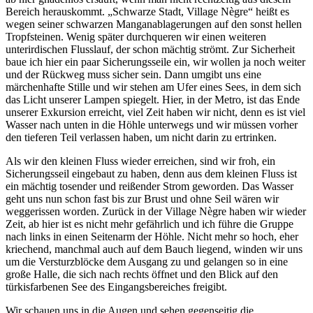
Bereich herauskommt.
Schwarze Stadt, Village Nègre
heißt es
wegen seiner schwarzen Manganablagerungen auf den sonst hellen
Tropfsteinen. Wenig später durchqueren wir einen weiteren
unterirdischen Flusslauf, der schon mächtig strömt. Zur Sicherheit
baue ich hier ein paar Sicherungsseile ein, wir wollen ja noch weiter
und der Rückweg muss sicher sein. Dann umgibt uns eine
märchenhafte Stille und wir stehen am Ufer eines Sees, in dem sich
das Licht unserer Lampen spiegelt. Hier, in der Metro, ist das Ende
unserer Exkursion erreicht, viel Zeit haben wir nicht, denn es ist viel
Wasser nach unten in die Höhle unterwegs und wir müssen vorher
den tieferen Teil verlassen haben, um nicht darin zu ertrinken.
Als wir den kleinen Fluss wieder erreichen, sind wir froh, ein
Sicherungsseil eingebaut zu haben, denn aus dem kleinen Fluss ist
ein mächtig tosender und reißender Strom geworden. Das Wasser
geht uns nun schon fast bis zur Brust und ohne Seil wären wir
weggerissen worden. Zurück in der Village Nègre haben wir wieder
Zeit, ab hier ist es nicht mehr gefährlich und ich führe die Gruppe
nach links in einen Seitenarm der Höhle. Nicht mehr so hoch, eher
kriechend, manchmal auch auf dem Bauch liegend, winden wir uns
um die Versturzblöcke dem Ausgang zu und gelangen so in eine
große Halle, die sich nach rechts öffnet und den Blick auf den
türkisfarbenen See des Eingangsbereiches freigibt.
Wir schauen uns in die Augen und sehen gegenseitig die