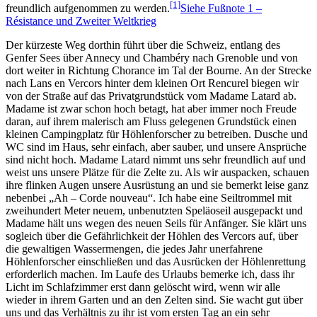
[1]
freundlich aufgenommen zu werden.
Siehe Fußnote 1 –
Résistance und Zweiter Weltkrieg
Der kürzeste Weg dorthin führt über die Schweiz, entlang des
Genfer Sees über Annecy und Chambéry nach Grenoble und von
dort weiter in Richtung Chorance im Tal der Bourne. An der Strecke
nach Lans en Vercors hinter dem kleinen Ort Rencurel biegen wir
von der Straße auf das Privatgrundstück vom Madame Latard ab.
Madame ist zwar schon hoch betagt, hat aber immer noch Freude
daran, auf ihrem malerisch am Fluss gelegenen Grundstück einen
kleinen Campingplatz für Höhlenforscher zu betreiben. Dusche und
WC sind im Haus, sehr einfach, aber sauber, und unsere Ansprüche
sind nicht hoch. Madame Latard nimmt uns sehr freundlich auf und
weist uns unsere Plätze für die Zelte zu. Als wir auspacken, schauen
ihre flinken Augen unsere Ausrüstung an und sie bemerkt leise ganz
nebenbei
Ah – Corde nouveau
. Ich habe eine Seiltrommel mit
zweihundert Meter neuem, unbenutzten Speläoseil ausgepackt und
Madame hält uns wegen des neuen Seils für Anfänger. Sie klärt uns
sogleich über die Gefährlichkeit der Höhlen des Vercors auf, über
die gewaltigen Wassermengen, die jedes Jahr unerfahrene
Höhlenforscher einschließen und das Ausrücken der Höhlenrettung
erforderlich machen. Im Laufe des Urlaubs bemerke ich, dass ihr
Licht im Schlafzimmer erst dann gelöscht wird, wenn wir alle
wieder in ihrem Garten und an den Zelten sind. Sie wacht gut über
uns und das Verhältnis zu ihr ist vom ersten Tag an ein sehr