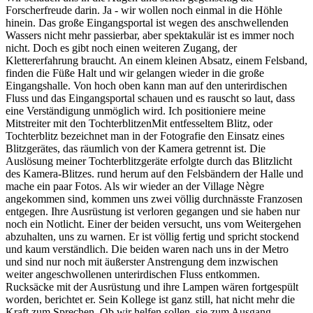
Forscherfreude darin. Ja - wir wollen noch einmal in die Höhle
hinein. Das große Eingangsportal ist wegen des anschwellenden
Wassers nicht mehr passierbar, aber spektakulär ist es immer noch
nicht. Doch es gibt noch einen weiteren Zugang, der
Klettererfahrung braucht. An einem kleinen Absatz, einem Felsband,
finden die Füße Halt und wir gelangen wieder in die große
Eingangshalle. Von hoch oben kann man auf den unterirdischen
Fluss und das Eingangsportal schauen und es rauscht so laut, dass
eine Verständigung unmöglich wird. Ich positioniere meine
Mitstreiter mit den
Tochterblitzen
Mit entfesseltem Blitz, oder
Tochterblitz bezeichnet man in der Fotografie den Einsatz eines
Blitzgerätes, das räumlich von der Kamera getrennt ist. Die
Auslösung meiner Tochterblitzgeräte erfolgte durch das Blitzlicht
des Kamera-Blitzes.
rund herum auf den Felsbändern der Halle und
mache ein paar Fotos. Als wir wieder an der Village Nègre
angekommen sind, kommen uns zwei völlig durchnässte Franzosen
entgegen. Ihre Ausrüstung ist verloren gegangen und sie haben nur
noch ein Notlicht. Einer der beiden versucht, uns vom Weitergehen
abzuhalten, uns zu warnen. Er ist völlig fertig und spricht stockend
und kaum verständlich. Die beiden waren nach uns in der Metro
und sind nur noch mit äußerster Anstrengung dem inzwischen
weiter angeschwollenen unterirdischen Fluss entkommen.
Rucksäcke mit der Ausrüstung und ihre Lampen wären fortgespült
worden, berichtet er. Sein Kollege ist ganz still, hat nicht mehr die
Kraft zum Sprechen. Ob wir helfen sollen, sie zum Ausgang