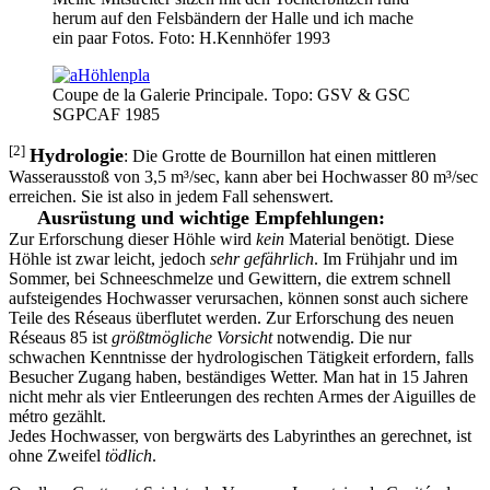
herum auf den Felsbändern der Halle und ich mache
ein paar Fotos. Foto: H.Kennhöfer 1993
Coupe de la Galerie Principale. Topo: GSV & GSC
SGPCAF 1985
[2]
Hydrologie
: Die Grotte de Bournillon hat einen mittleren
Wasserausstoß von 3,5 m³/sec, kann aber bei Hochwasser 80 m³/sec
erreichen. Sie ist also in jedem Fall sehenswert.
Ausrüstung und wichtige Empfehlungen:
Zur Erforschung dieser Höhle wird
kein
Material benötigt. Diese
Höhle ist zwar leicht, jedoch
sehr gefährlich
. Im Frühjahr und im
Sommer, bei Schneeschmelze und Gewittern, die extrem schnell
aufsteigendes Hochwasser verursachen, können sonst auch sichere
Teile des Réseaus überflutet werden. Zur Erforschung des neuen
Réseaus 85 ist
größtmögliche Vorsicht
notwendig. Die nur
schwachen Kenntnisse der hydrologischen Tätigkeit erfordern, falls
Besucher Zugang haben, beständiges Wetter. Man hat in 15 Jahren
nicht mehr als vier Entleerungen des rechten Armes der Aiguilles de
métro gezählt.
Jedes Hochwasser, von bergwärts des Labyrinthes an gerechnet, ist
ohne Zweifel
tödlich
.