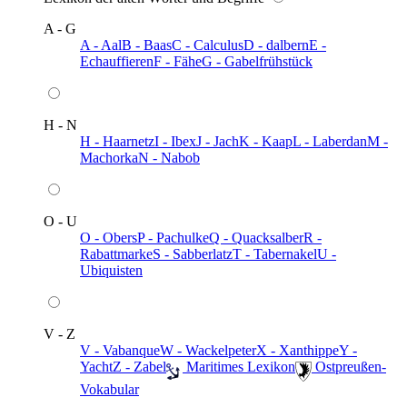
A - G
A - Aal
B - Baas
C - Calculus
D - dalbern
E -
Echauffieren
F - Fähe
G - Gabelfrühstück
H - N
H - Haarnetz
I - Ibex
J - Jach
K - Kaap
L - Laberdan
M -
Machorka
N - Nabob
O - U
O - Obers
P - Pachulke
Q - Quacksalber
R -
Rabattmarke
S - Sabberlatz
T - Tabernakel
U -
Ubiquisten
V - Z
V - Vabanque
W - Wackelpeter
X - Xanthippe
Y -
Yacht
Z - Zabel
️ Maritimes Lexikon
️ Ostpreußen-
Vokabular