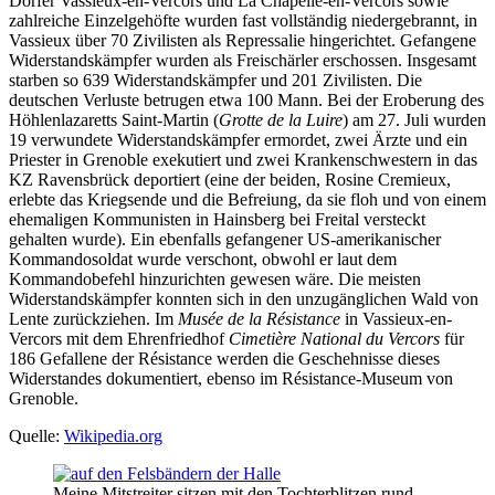
Dörfer Vassieux-en-Vercors und La Chapelle-en-Vercors sowie
zahlreiche Einzelgehöfte wurden fast vollständig niedergebrannt, in
Vassieux über 70 Zivilisten als Repressalie hingerichtet. Gefangene
Widerstandskämpfer wurden als Freischärler erschossen. Insgesamt
starben so 639 Widerstandskämpfer und 201 Zivilisten. Die
deutschen Verluste betrugen etwa 100 Mann. Bei der Eroberung des
Höhlenlazaretts Saint-Martin (
Grotte de la Luire
) am 27. Juli wurden
19 verwundete Widerstandskämpfer ermordet, zwei Ärzte und ein
Priester in Grenoble exekutiert und zwei Krankenschwestern in das
KZ Ravensbrück deportiert (eine der beiden, Rosine Cremieux,
erlebte das Kriegsende und die Befreiung, da sie floh und von einem
ehemaligen Kommunisten in Hainsberg bei Freital versteckt
gehalten wurde). Ein ebenfalls gefangener US-amerikanischer
Kommandosoldat wurde verschont, obwohl er laut dem
Kommandobefehl hinzurichten gewesen wäre. Die meisten
Widerstandskämpfer konnten sich in den unzugänglichen Wald von
Lente zurückziehen. Im
Musée de la Résistance
in Vassieux-en-
Vercors mit dem Ehrenfriedhof
Cimetière National du Vercors
für
186 Gefallene der Résistance werden die Geschehnisse dieses
Widerstandes dokumentiert, ebenso im Résistance-Museum von
Grenoble.
Quelle:
Wikipedia.org
Meine Mitstreiter sitzen mit den Tochterblitzen rund