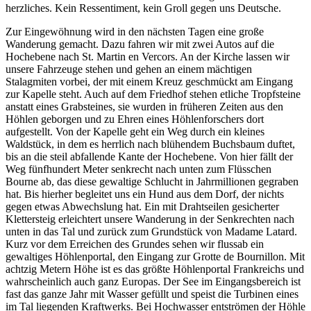
herzliches. Kein Ressentiment, kein Groll gegen uns Deutsche.
Zur Eingewöhnung wird in den nächsten Tagen eine große
Wanderung gemacht. Dazu fahren wir mit zwei Autos auf die
Hochebene nach St. Martin en Vercors. An der Kirche lassen wir
unsere Fahrzeuge stehen und gehen an einem mächtigen
Stalagmiten vorbei, der mit einem Kreuz geschmückt am Eingang
zur Kapelle steht. Auch auf dem Friedhof stehen etliche Tropfsteine
anstatt eines Grabsteines, sie wurden in früheren Zeiten aus den
Höhlen geborgen und zu Ehren eines Höhlenforschers dort
aufgestellt. Von der Kapelle geht ein Weg durch ein kleines
Waldstück, in dem es herrlich nach blühendem Buchsbaum duftet,
bis an die steil abfallende Kante der Hochebene. Von hier fällt der
Weg fünfhundert Meter senkrecht nach unten zum Flüsschen
Bourne ab, das diese gewaltige Schlucht in Jahrmillionen gegraben
hat. Bis hierher begleitet uns ein Hund aus dem Dorf, der nichts
gegen etwas Abwechslung hat. Ein mit Drahtseilen gesicherter
Klettersteig erleichtert unsere Wanderung in der Senkrechten nach
unten in das Tal und zurück zum Grundstück von Madame Latard.
Kurz vor dem Erreichen des Grundes sehen wir flussab ein
gewaltiges Höhlenportal, den Eingang zur Grotte de Bournillon. Mit
achtzig Metern Höhe ist es das größte Höhlenportal Frankreichs und
wahrscheinlich auch ganz Europas. Der See im Eingangsbereich ist
fast das ganze Jahr mit Wasser gefüllt und speist die Turbinen eines
im Tal liegenden Kraftwerks. Bei Hochwasser entströmen der Höhle