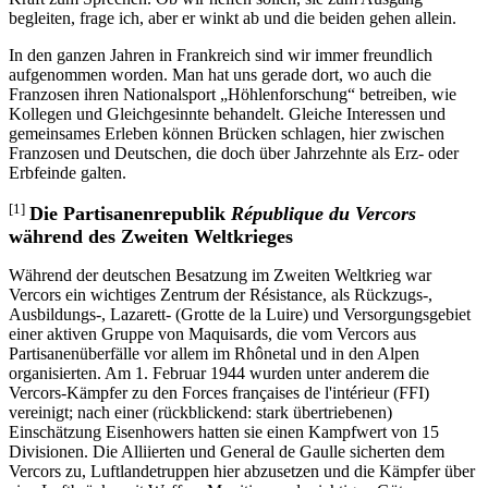
begleiten, frage ich, aber er winkt ab und die beiden gehen allein.
In den ganzen Jahren in Frankreich sind wir immer freundlich
aufgenommen worden. Man hat uns gerade dort, wo auch die
Franzosen ihren Nationalsport
Höhlenforschung
betreiben, wie
Kollegen und Gleichgesinnte behandelt. Gleiche Interessen und
gemeinsames Erleben können Brücken schlagen, hier zwischen
Franzosen und Deutschen, die doch über Jahrzehnte als Erz- oder
Erbfeinde galten.
[1]
Die Partisanenrepublik
République du Vercors
während des Zweiten Weltkrieges
Während der deutschen Besatzung im Zweiten Weltkrieg war
Vercors ein wichtiges Zentrum der Résistance, als Rückzugs-,
Ausbildungs-, Lazarett- (Grotte de la Luire) und Versorgungsgebiet
einer aktiven Gruppe von Maquisards, die vom Vercors aus
Partisanenüberfälle vor allem im Rhônetal und in den Alpen
organisierten. Am 1. Februar 1944 wurden unter anderem die
Vercors-Kämpfer zu den Forces françaises de l'intérieur (FFI)
vereinigt; nach einer (rückblickend: stark übertriebenen)
Einschätzung Eisenhowers hatten sie einen Kampfwert von 15
Divisionen. Die Alliierten und General de Gaulle sicherten dem
Vercors zu, Luftlandetruppen hier abzusetzen und die Kämpfer über