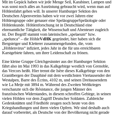
Mit im Gepäck haben wir jede Menge Seil, Karabiner, Lampen und
was sonst noch alles an Ausrüstung gebraucht wird, wenn man auf
Höhlenfahrt gehen will. In unserer Hamburger Sektion des
Deutschen Alpenvereins haben wir vor zwei Jahren eine
Höhlengruppe oder genauer eine
Speläogruppe
Speläologie oder
Höhlenkunde. Höhlenforschung ist in Deutschland eine
ehrenamtliche Tätigkeit, die Wissenschaft und Abenteuer zugleich
ist. Der Begriff stammt vom lateinischen
spelaeum
bzw.
spelunca
– die Höhle
VdHK
gegründet, hier haben sich die
Bergsteiger und Kletterer zusammengefunden, die, vom
Höhlenvirus
infiziert, jedes Jahr in die für uns erreichbaren
Karstgebiete fahren, um ihrer Leidenschaft zu frönen.
Eine kleine Gruppe Gleichgesinnter aus der Hamburger Sektion
fährt also im Mai 1993 in das Kalkgebirge westlich von Grenoble,
das Vercors heißt. Hier trennt die Isère dieses Kalkgebirge von den
Granitbergen der Dauphiné mit dem westlichsten Viertausender der
Westalpen, Barre des Écrins, 4102 m, und seinen Dreitausendern
wie La Meije mit 3894 m. Während des Zweiten Weltkrieges
verschanzte sich die Résistance, die jungen Männer des
französischen Widerstandes, in diesem schroffen Gebirge, in seinen
vielen Höhlen vor dem Zugriff Deutscher Soldaten. Zahlreiche
Gedenkstätten und Friedhöfe zeugen noch heute von den
Kriegshandlungen und ihren vielen Opfern. Wir sind deshalb auch
darauf vorbereitet, als Deutsche von der Bevölkerung nicht gerade