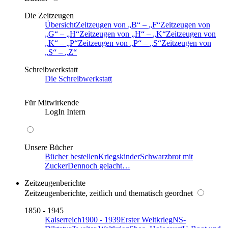
Die Zeitzeugen
Übersicht
Zeitzeugen von
B
–
F
Zeitzeugen von
G
–
H
Zeitzeugen von
H
–
K
Zeitzeugen von
K
–
P
Zeitzeugen von
P
–
S
Zeitzeugen von
S
–
Z
Schreibwerkstatt
Die Schreibwerkstatt
Für Mitwirkende
LogIn Intern
Unsere Bücher
Bücher bestellen
Kriegskinder
Schwarzbrot mit
Zucker
Dennoch gelacht…
Zeitzeugenberichte
Zeitzeugenberichte, zeitlich und thematisch geordnet
1850 - 1945
Kaiserreich
1900 - 1939
Erster Weltkrieg
NS-