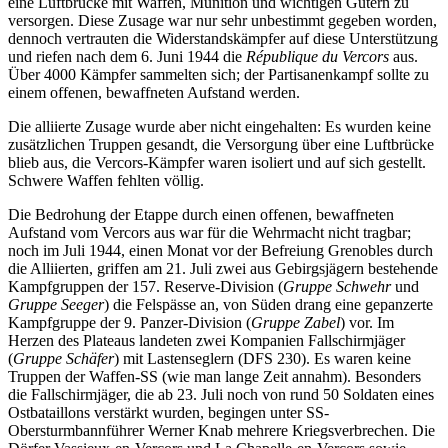
eine Luftbrücke mit Waffen, Munition und wichtigen Gütern zu
versorgen. Diese Zusage war nur sehr unbestimmt gegeben worden,
dennoch vertrauten die Widerstandskämpfer auf diese Unterstützung
und riefen nach dem 6. Juni 1944 die
République du Vercors
aus.
Über 4000 Kämpfer sammelten sich; der Partisanenkampf sollte zu
einem offenen, bewaffneten Aufstand werden.
Die alliierte Zusage wurde aber nicht eingehalten: Es wurden keine
zusätzlichen Truppen gesandt, die Versorgung über eine Luftbrücke
blieb aus, die Vercors-Kämpfer waren isoliert und auf sich gestellt.
Schwere Waffen fehlten völlig.
Die Bedrohung der Etappe durch einen offenen, bewaffneten
Aufstand vom Vercors aus war für die Wehrmacht nicht tragbar;
noch im Juli 1944, einen Monat vor der Befreiung Grenobles durch
die Alliierten, griffen am 21. Juli zwei aus Gebirgsjägern bestehende
Kampfgruppen der 157. Reserve-Division (
Gruppe Schwehr
und
Gruppe Seeger
) die Felspässe an, von Süden drang eine gepanzerte
Kampfgruppe der 9. Panzer-Division (
Gruppe Zabel
) vor. Im
Herzen des Plateaus landeten zwei Kompanien Fallschirmjäger
(
Gruppe Schäfer
) mit Lastenseglern (DFS 230). Es waren keine
Truppen der Waffen-SS (wie man lange Zeit annahm). Besonders
die Fallschirmjäger, die ab 23. Juli noch von rund 50 Soldaten eines
Ostbataillons verstärkt wurden, begingen unter SS-
Obersturmbannführer Werner Knab mehrere Kriegsverbrechen. Die