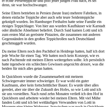
er echte Perserteppiche und pfiff jeder jungen Frau nach, es sei
denn, sie war hochschwanger.
Seine Eltern betrieben in Persien (heute Iran) mehrere Fabriken, in
denen einfache Teppiche aber auch sehr teure Seidenteppiche
geknüpft wurden. Im Hamburger Freihafen hatte seine Familie ein
riesiges Teppichlager. Von hier aus wurden Kaufhäuser wie Karstadt
oder ähnliche Abnehmer beliefert. Durch Said kamen Lotti und ich
zum ersten Mal an geröstete Pistazien, die zusammen mit anderen
Gegenständen in den großen Teppichrollen nach Deutschland
geschmuggelt wurden.
Da meine Eltern noch den Pachthof in Heidrege hatten, half ich dort
jede Woche für einen Tag. Wir hatten noch kein Konzept, wie es
nach Pachtende mit meinen Eltern weitergehen sollte. Ich persönlich
hatte irgendwie ein schlechtes Gewissen
angesichts dessen,
was die
beiden für mich alles getan hatten.
In Quickborn wurde die Zusammenarbeit mit meinem
Schwiegervater immer schwieriger. Er war wohl ein guter
Kaufmann, aber kein fortschrittlicher Bauer. Es wurde über alles
geredet, aber nie über die Zukunft des Hofes, so wie Lotti und ich
sie uns vorstellten. Nach rund zehn Monaten verließ ich den Hof in
Quickborn und arbeitete wieder bei meinen Eltern. Mit viel Mühe
fanden Lotti und ich bei weitläufigen Verwandten von Lotti in
Moorege eine kleine Wohnung. Inzwischen war noch in Quickborn