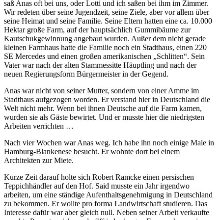
saß Anas oft bei uns, oder Lotti und ich saßen bei ihm im Zimmer.
Wir redeten über seine Jugendzeit, seine Ziele, aber vor allem über
seine Heimat und seine Familie. Seine Eltern hatten eine ca. 10.000
Hektar große Farm, auf der hauptsächlich Gummibäume zur
Kautschukgewinnung angebaut wurden. Außer dem nicht gerade
kleinen Farmhaus hatte die Familie noch ein Stadthaus, einen 220
SE Mercedes und einen großen amerikanischen
Schlitten
. Sein
Vater war nach der alten Stammessitte Häuptling und nach der
neuen Regierungsform Bürgermeister in der Gegend.
Anas war nicht von seiner Mutter, sondern von einer Amme im
Stadthaus aufgezogen worden. Er verstand hier in Deutschland die
Welt nicht mehr. Wenn bei ihnen Deutsche auf die Farm kamen,
wurden sie als Gäste bewirtet. Und er musste hier die niedrigsten
Arbeiten verrichten …
Nach vier Wochen war Anas weg. Ich habe ihn noch einige Male in
Hamburg-Blankenese besucht. Er wohnte dort bei einem
Architekten zur Miete.
Kurze Zeit darauf holte sich Robert Ramcke einen persischen
Teppichhändler auf den Hof. Said musste ein Jahr irgendwo
arbeiten, um eine ständige Aufenthaltsgenehmigung in Deutschland
zu bekommen. Er wollte pro forma Landwirtschaft studieren. Das
Interesse dafür war aber gleich null. Neben seiner Arbeit verkaufte