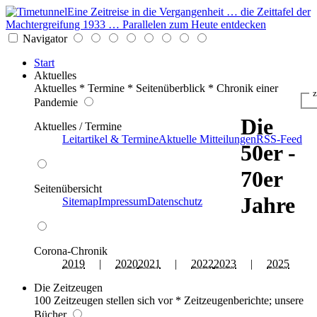
Eine Zeitreise in die Vergangenheit … die Zeittafel der
Machtergreifung 1933 … Parallelen zum Heute entdecken
Navigator
Start
Aktuelles
Aktuelles * Termine * Seitenüberblick * Chronik einer
z
Pandemie
Die
Aktuelles / Termine
Leitartikel & Termine
Aktuelle Mitteilungen
RSS-Feed
50er -
70er
Seitenübersicht
Jahre
Sitemap
Impressum
Datenschutz
Corona-Chronik
2019
|
2020
2021
|
2022
2023
|
2025
Die Zeitzeugen
100 Zeitzeugen stellen sich vor * Zeitzeugenberichte; unsere
Bücher