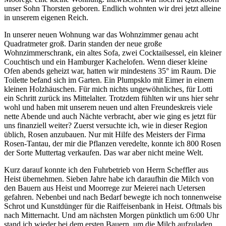
unser Sohn Thorsten geboren. Endlich wohnten wir drei jetzt alleine
in unserem eigenen Reich.
In unserer neuen Wohnung war das Wohnzimmer genau acht
Quadratmeter groß. Darin standen der neue große
Wohnzimmerschrank, ein altes Sofa, zwei Cocktailsessel, ein kleiner
Couchtisch und ein Hamburger Kachelofen. Wenn dieser kleine
Ofen abends geheizt war, hatten wir mindestens 35° im Raum. Die
Toilette befand sich im Garten. Ein Plumpsklo mit Eimer in einem
kleinen Holzhäuschen. Für mich nichts ungewöhnliches, für Lotti
ein Schritt zurück ins Mittelalter. Trotzdem fühlten wir uns hier sehr
wohl und haben mit unserem neuen und alten Freundeskreis viele
nette Abende und auch Nächte verbracht, aber wie ging es jetzt für
uns finanziell weiter? Zuerst versuchte ich, wie in dieser Region
üblich, Rosen anzubauen. Nur mit Hilfe des Meisters der Firma
Rosen-Tantau, der mir die Pflanzen veredelte, konnte ich 800 Rosen
der Sorte Muttertag verkaufen. Das war aber nicht meine Welt.
Kurz darauf konnte ich den Fuhrbetrieb von Herrn Scheffler aus
Heist übernehmen. Sieben Jahre habe ich daraufhin die Milch von
den Bauern aus Heist und Moorrege zur Meierei nach Uetersen
gefahren. Nebenbei und nach Bedarf bewegte ich noch tonnenweise
Schrot und Kunstdünger für die Raiffeisenbank in Heist. Oftmals bis
nach Mitternacht. Und am nächsten Morgen pünktlich um 6:00 Uhr
stand ich wieder bei dem ersten Bauern, um die Milch aufzuladen.