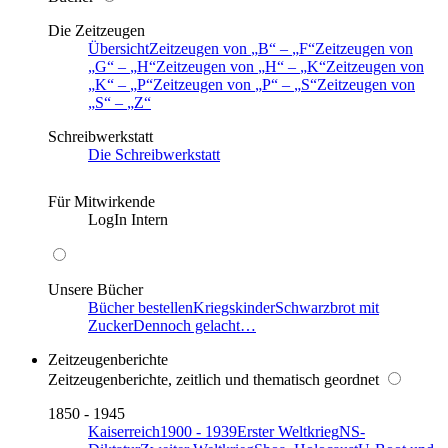
Die Zeitzeugen
Übersicht
Zeitzeugen von
B
–
F
Zeitzeugen von
G
–
H
Zeitzeugen von
H
–
K
Zeitzeugen von
K
–
P
Zeitzeugen von
P
–
S
Zeitzeugen von
S
–
Z
Schreibwerkstatt
Die Schreibwerkstatt
Für Mitwirkende
LogIn Intern
Unsere Bücher
Bücher bestellen
Kriegskinder
Schwarzbrot mit
Zucker
Dennoch gelacht…
Zeitzeugenberichte
Zeitzeugenberichte, zeitlich und thematisch geordnet
1850 - 1945
Kaiserreich
1900 - 1939
Erster Weltkrieg
NS-