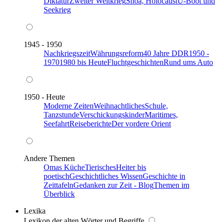
Diktatur
Zweiter Weltkrieg
Shoa, Holocaust
U-Boot und
Seekrieg
1945 - 1950
Nachkriegszeit
Währungsreform
40 Jahre DDR
1950 -
1970
1980 bis Heute
Fluchtgeschichten
Rund ums Auto
1950 - Heute
Moderne Zeiten
Weihnachtliches
Schule,
Tanzstunde
Verschickungskinder
Maritimes,
Seefahrt
Reiseberichte
Der vordere Orient
Andere Themen
Omas Küche
Tierisches
Heiter bis
poetisch
Geschichtliches Wissen
Geschichte in
Zeittafeln
Gedanken zur Zeit - Blog
Themen im
Überblick
Lexika
Lexikon der alten Wörter und Begriffe