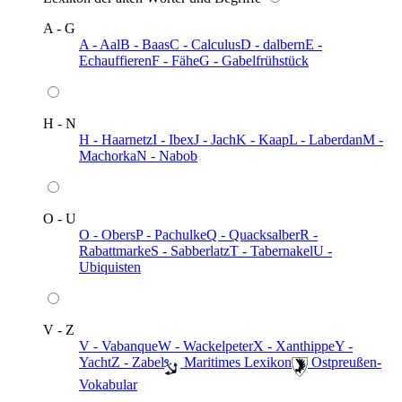
A - G
A - Aal
B - Baas
C - Calculus
D - dalbern
E -
Echauffieren
F - Fähe
G - Gabelfrühstück
H - N
H - Haarnetz
I - Ibex
J - Jach
K - Kaap
L - Laberdan
M -
Machorka
N - Nabob
O - U
O - Obers
P - Pachulke
Q - Quacksalber
R -
Rabattmarke
S - Sabberlatz
T - Tabernakel
U -
Ubiquisten
V - Z
V - Vabanque
W - Wackelpeter
X - Xanthippe
Y -
Yacht
Z - Zabel
️ Maritimes Lexikon
️ Ostpreußen-
Vokabular