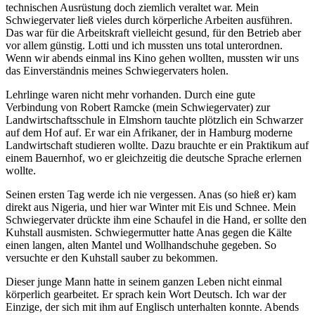
technischen Ausrüstung doch ziemlich veraltet war. Mein
Schwiegervater ließ vieles durch körperliche Arbeiten ausführen.
Das war für die Arbeitskraft vielleicht gesund, für den Betrieb aber
vor allem günstig. Lotti und ich mussten uns total unterordnen.
Wenn wir abends einmal ins Kino gehen wollten, mussten wir uns
das Einverständnis meines Schwiegervaters holen.
Lehrlinge waren nicht mehr vorhanden. Durch eine gute
Verbindung von Robert Ramcke (mein Schwiegervater) zur
Landwirtschaftsschule in Elmshorn tauchte plötzlich ein Schwarzer
auf dem Hof auf. Er war ein Afrikaner, der in Hamburg moderne
Landwirtschaft studieren wollte. Dazu brauchte er ein Praktikum auf
einem Bauernhof, wo er gleichzeitig die deutsche Sprache erlernen
wollte.
Seinen ersten Tag werde ich nie vergessen. Anas (so hieß er) kam
direkt aus Nigeria, und hier war Winter mit Eis und Schnee. Mein
Schwiegervater drückte ihm eine Schaufel in die Hand, er sollte den
Kuhstall ausmisten. Schwiegermutter hatte Anas gegen die Kälte
einen langen, alten Mantel und Wollhandschuhe gegeben. So
versuchte er den Kuhstall sauber zu bekommen.
Dieser junge Mann hatte in seinem ganzen Leben nicht einmal
körperlich gearbeitet. Er sprach kein Wort Deutsch. Ich war der
Einzige, der sich mit ihm auf Englisch unterhalten konnte. Abends