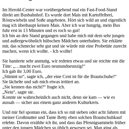
Im Herold-Center war vorübergehend mal ein Fast-Food-Stand
direkt am Busbahnhof. Es wurde dort Mais mit Kartoffelbrei,
Röstzwiebeln und Soße angeboten. Hört sich wild an und eigentlich
mag ich überhaupt keinen Mais. Aber ich war hungrig, mein Bus
fuhr erst in 13 Minuten und es roch so gut!
Ich bin an den Stand gegangen und habe mich mit dem sehr jungen
und außergewöhnlich hübschen Mädchen unterhalten. Sie erklärte
mir, das schmecke sehr gut und sie würde mir eine Probetüte zurecht
machen, wenn ich wollte. - Ich wollte!
Sie hantierte sehr anmutig, wir redeten etwas und sie reichte mir die
Tüte:
…macht zwei Euro neunundneunzig!
Ich gab ihr 3,00 Euro.
Stimmt so
, sagte ich,
der eine Cent ist für die Brautschuhe!
Sie lächelte und sah mich etwas irritiert an.
Sie kennen das nicht?
fragte ich.
Nein
, sagte sie.
Konnte sie wahrscheinlich auch nicht, denn sie kam — wie es
aussah — sicher aus einem ganz anderen Kulturkreis.
Und mir fiel spontan ein, dass ich so mit sieben oder acht Jahren mit
meiner Großmutter und Tante Betty eben solchen Brautschuhkauf
erlebte. Davon erzählte ich ihr, und dass das Pfennigsammeln früher
unter den jungen Mädchen so üblich gewesen sei. Man ging als