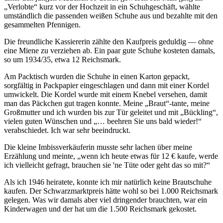
Verlobte
kurz vor der Hochzeit in ein Schuhgeschäft, wählte
umständlich die passenden weißen Schuhe aus und bezahlte mit den
gesammelten Pfennigen.
Die freundliche Kassiererin zählte den Kaufpreis geduldig — ohne
eine Miene zu verziehen ab. Ein paar gute Schuhe kosteten damals,
so um 1934/35, etwa 12 Reichsmark.
Am Packtisch wurden die Schuhe in einen Karton gepackt,
sorgfältig in Packpapier eingeschlagen und dann mit einer Kordel
umwickelt. Die Kordel wurde mit einem Knebel versehen, damit
man das Päckchen gut tragen konnte. Meine
Braut
-tante, meine
Großmutter und ich wurden bis zur Tür geleitet und mit
Bückling
,
vielen guten Wünschen und
… beehren Sie uns bald wieder!
verabschiedet. Ich war
sehr
beeindruckt.
Die kleine Imbissverkäuferin musste sehr lachen über meine
Erzählung und meinte,
wenn ich heute etwas für 12 € kaufe, werde
ich vielleicht gefragt, brauchen sie 'ne Tüte oder geht das so mit?
Als ich 1946 heiratete, konnte ich mir natürlich keine Brautschuhe
kaufen. Der Schwarzmarktpreis hätte wohl so bei 1.000 Reichsmark
gelegen. Was wir damals aber viel dringender brauchten, war ein
Kinderwagen und der hat um die 1.500 Reichsmark gekostet.