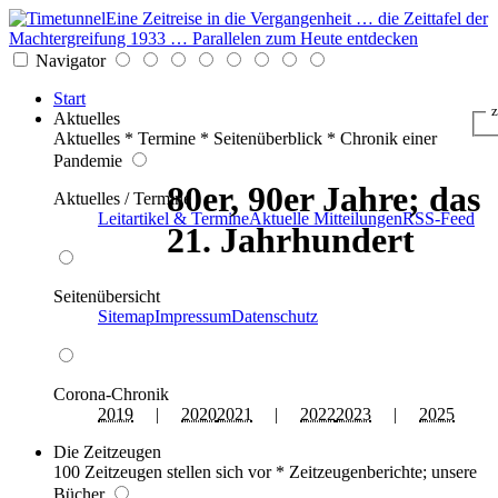
Eine Zeitreise in die Vergangenheit … die Zeittafel der
Machtergreifung 1933 … Parallelen zum Heute entdecken
Navigator
Start
z
Aktuelles
Aktuelles * Termine * Seitenüberblick * Chronik einer
Pandemie
80er, 90er Jahre; das
Aktuelles / Termine
Leitartikel & Termine
Aktuelle Mitteilungen
RSS-Feed
21. Jahrhundert
Seitenübersicht
Sitemap
Impressum
Datenschutz
Corona-Chronik
2019
|
2020
2021
|
2022
2023
|
2025
Die Zeitzeugen
100 Zeitzeugen stellen sich vor * Zeitzeugenberichte; unsere
Bücher