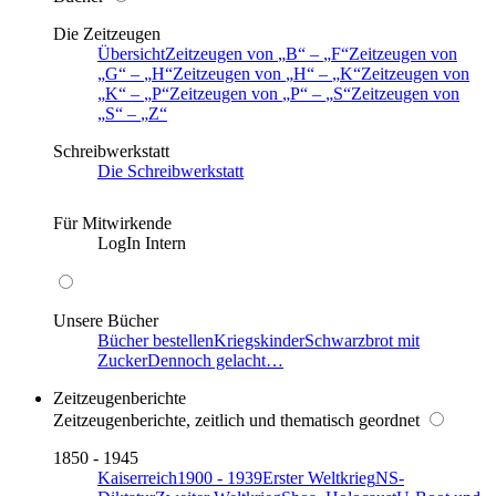
Die Zeitzeugen
Übersicht
Zeitzeugen von
B
–
F
Zeitzeugen von
G
–
H
Zeitzeugen von
H
–
K
Zeitzeugen von
K
–
P
Zeitzeugen von
P
–
S
Zeitzeugen von
S
–
Z
Schreibwerkstatt
Die Schreibwerkstatt
Für Mitwirkende
LogIn Intern
Unsere Bücher
Bücher bestellen
Kriegskinder
Schwarzbrot mit
Zucker
Dennoch gelacht…
Zeitzeugenberichte
Zeitzeugenberichte, zeitlich und thematisch geordnet
1850 - 1945
Kaiserreich
1900 - 1939
Erster Weltkrieg
NS-