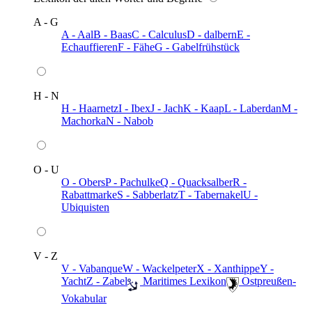
A - G
A - Aal
B - Baas
C - Calculus
D - dalbern
E -
Echauffieren
F - Fähe
G - Gabelfrühstück
H - N
H - Haarnetz
I - Ibex
J - Jach
K - Kaap
L - Laberdan
M -
Machorka
N - Nabob
O - U
O - Obers
P - Pachulke
Q - Quacksalber
R -
Rabattmarke
S - Sabberlatz
T - Tabernakel
U -
Ubiquisten
V - Z
V - Vabanque
W - Wackelpeter
X - Xanthippe
Y -
Yacht
Z - Zabel
️ Maritimes Lexikon
️ Ostpreußen-
Vokabular