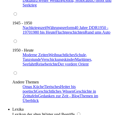
Diktatur
Zweiter Weltkrieg
Shoa, Holocaust
U-Boot und
Seekrieg
1945 - 1950
Nachkriegszeit
Währungsreform
40 Jahre DDR
1950 -
1970
1980 bis Heute
Fluchtgeschichten
Rund ums Auto
1950 - Heute
Moderne Zeiten
Weihnachtliches
Schule,
Tanzstunde
Verschickungskinder
Maritimes,
Seefahrt
Reiseberichte
Der vordere Orient
Andere Themen
Omas Küche
Tierisches
Heiter bis
poetisch
Geschichtliches Wissen
Geschichte in
Zeittafeln
Gedanken zur Zeit - Blog
Themen im
Überblick
Lexika
Lexikon der alten Wörter und Begriffe