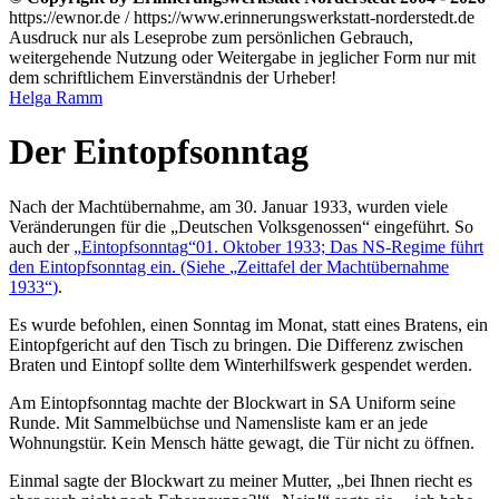
https://ewnor.de / https://www.erinnerungswerkstatt-norderstedt.de
Ausdruck nur als Leseprobe zum persönlichen Gebrauch,
weitergehende Nutzung oder Weitergabe in jeglicher Form nur mit
dem schriftlichem Einverständnis der Urheber!
Helga Ramm
Der Eintopfsonntag
Nach der Machtübernahme, am 30. Januar 1933, wurden viele
Veränderungen für die
Deutschen Volksgenossen
eingeführt. So
auch der
Eintopfsonntag
01. Oktober 1933; Das NS-Regime führt
den Eintopfsonntag ein. (Siehe
Zeittafel der Machtübernahme
1933
)
.
Es wurde befohlen, einen Sonntag im Monat, statt eines Bratens, ein
Eintopfgericht auf den Tisch zu bringen. Die Differenz zwischen
Braten und Eintopf sollte dem Winterhilfswerk gespendet werden.
Am Eintopfsonntag machte der Blockwart in SA Uniform seine
Runde. Mit Sammelbüchse und Namensliste kam er an jede
Wohnungstür. Kein Mensch hätte gewagt, die Tür nicht zu öffnen.
Einmal sagte der Blockwart zu meiner Mutter,
bei Ihnen riecht es