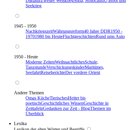
Diktatur
Zweiter Weltkrieg
Shoa, Holocaust
U-Boot und
Seekrieg
1945 - 1950
Nachkriegszeit
Währungsreform
40 Jahre DDR
1950 -
1970
1980 bis Heute
Fluchtgeschichten
Rund ums Auto
1950 - Heute
Moderne Zeiten
Weihnachtliches
Schule,
Tanzstunde
Verschickungskinder
Maritimes,
Seefahrt
Reiseberichte
Der vordere Orient
Andere Themen
Omas Küche
Tierisches
Heiter bis
poetisch
Geschichtliches Wissen
Geschichte in
Zeittafeln
Gedanken zur Zeit - Blog
Themen im
Überblick
Lexika
Lexikon der alten Wörter und Begriffe