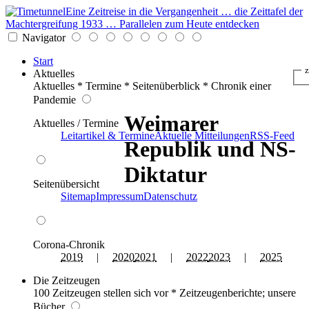
Eine Zeitreise in die Vergangenheit … die Zeittafel der
Machtergreifung 1933 … Parallelen zum Heute entdecken
Navigator
Start
z
Aktuelles
Aktuelles * Termine * Seitenüberblick * Chronik einer
Pandemie
Weimarer
Aktuelles / Termine
Leitartikel & Termine
Aktuelle Mitteilungen
RSS-Feed
Republik und NS-
Diktatur
Seitenübersicht
Sitemap
Impressum
Datenschutz
Corona-Chronik
2019
|
2020
2021
|
2022
2023
|
2025
Die Zeitzeugen
100 Zeitzeugen stellen sich vor * Zeitzeugenberichte; unsere
Bücher