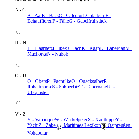
A - G
A - Aal
B - Baas
C - Calculus
D - dalbern
E -
Echauffieren
F - Fähe
G - Gabelfrühstück
H - N
H - Haarnetz
I - Ibex
J - Jach
K - Kaap
L - Laberdan
M -
Machorka
N - Nabob
O - U
O - Obers
P - Pachulke
Q - Quacksalber
R -
Rabattmarke
S - Sabberlatz
T - Tabernakel
U -
Ubiquisten
V - Z
V - Vabanque
W - Wackelpeter
X - Xanthippe
Y -
Yacht
Z - Zabel
️ Maritimes Lexikon
️ Ostpreußen-
Vokabular