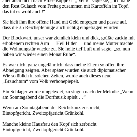
aber auch nicht nach Erbsensuppe?!
Nein!
sagte sie,
ich habe
den Rest Gulasch vom Freitag zusammen mit Kartoffeln im Topf,
das tut es wohl auch!
Sie hielt ihm ihre offene Hand mit Geld entgegen und passte auf,
dass die 35 Reichspfennige auch richtig eingetragen wurden.
Der Blockwart, unser war ziemlich klein und dick, grüßte zackig mit
erhobenem rechten Arm — Heil Hitler — und meine Mutter machte
die Wohnungstür wieder zu. Sie holte tief Luft und sagte,
so, nun
haben wir wieder einen Monat Ruhe
.
Es war nicht ganz ungefährlich, dass meine Eltern so offen ihre
Abneigung zeigten. Aber später wurden sie auch diplomatischer.
Wie so üblich in solchen Zeiten, wurde auch dieses neue
Brauchtum
vom Volk verhonepiepelt.
Ein Schlager wurde umgetextet, zu singen nach der Melodie
Wenn
am Sonntagabend die Dorfmusik spielt …
Wenn am Sonntagabend der Reichskanzler spricht,
Eintopfgericht, Zweitopfgericht Grünkohl,
Manche kleine Hausfrau den Kopf sich zerbricht,
Eintopfgericht, Zweitopfgericht Grünkohl.