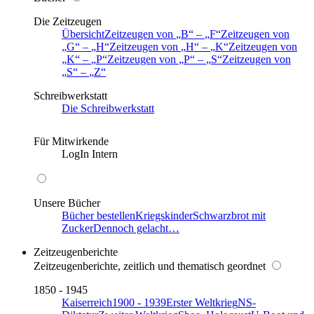
Die Zeitzeugen
Übersicht
Zeitzeugen von
B
–
F
Zeitzeugen von
G
–
H
Zeitzeugen von
H
–
K
Zeitzeugen von
K
–
P
Zeitzeugen von
P
–
S
Zeitzeugen von
S
–
Z
Schreibwerkstatt
Die Schreibwerkstatt
Für Mitwirkende
LogIn Intern
Unsere Bücher
Bücher bestellen
Kriegskinder
Schwarzbrot mit
Zucker
Dennoch gelacht…
Zeitzeugenberichte
Zeitzeugenberichte, zeitlich und thematisch geordnet
1850 - 1945
Kaiserreich
1900 - 1939
Erster Weltkrieg
NS-