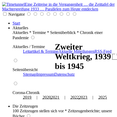
Eine Zeitreise in die Vergangenheit … die Zeittafel der
Machtergreifung 1933 … Parallelen zum Heute entdecken
Navigator
Start
Aktuelles
Aktuelles * Termine * Seitenüberblick * Chronik einer
Pandemie
Zweiter
Aktuelles / Termine
Leitartikel & Termine
Aktuelle Mitteilungen
RSS-Feed
Weltkrieg, 1939
bis 1945
Seitenübersicht
Sitemap
Impressum
Datenschutz
Corona-Chronik
2019
|
2020
2021
|
2022
2023
|
2025
Die Zeitzeugen
100 Zeitzeugen stellen sich vor * Zeitzeugenberichte; unsere
Bücher