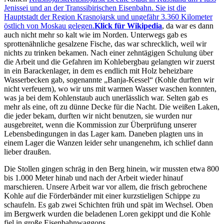
Jenissei und an der Transsibirischen Eisenbahn. Sie ist die
Hauptstadt der Region Krasnojarsk und ungefähr 3.360 Kilometer
östlich von Moskau gelegen.
Klick für Wikipedia
, da war es dann
auch nicht mehr so kalt wie im Norden. Unterwegs gab es
sprottenähnliche gesalzene Fische, das war schrecklich, weil wir
nichts zu trinken bekamen. Nach einer zehntägigen Schulung über
die Arbeit und die Gefahren im Kohlebergbau gelangten wir zuerst
in ein Barackenlager, in dem es endlich mit Holz beheizbare
Wasserbecken gab, sogenannte
Banja-Kessel
(Kohle durften wir
nicht verfeuern), wo wir uns mit warmen Wasser waschen konnten,
was ja bei dem Kohlenstaub auch unerlässlich war. Selten gab es
mehr als eine, oft zu dünne Decke für die Nacht. Die weißen Laken,
die jeder bekam, durften wir nicht benutzen, sie wurden nur
ausgebreitet, wenn die Kommission zur Überprüfung unserer
Lebensbedingungen in das Lager kam. Daneben plagten uns in
einem Lager die Wanzen leider sehr unangenehm, ich schlief dann
lieber draußen.
Die Stollen gingen schräg in den Berg hinein, wir mussten etwa 800
bis 1.000 Meter hinab und nach der Arbeit wieder hinauf
marschieren. Unsere Arbeit war vor allem, die frisch gebrochene
Kohle auf die Förderbänder mit einer kurzstieligen Schippe zu
schaufeln. Es gab zwei Schichten früh und spät im Wechsel. Oben
im Bergwerk wurden die beladenen Loren gekippt und die Kohle
fiel in große Eisenbahnwaggons.