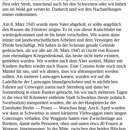
Heu oder Stroh, manchmal auch bei den Schweinen oder wir haben
uns im Wald gut versteckt. Dadurch sind wir den Nachstellungen
immer entkommen.
Am 8. März 1945 wurde mein Vater abgeholt, er sollte angeblich
den Russen die Försterei zeigen. Er ist von dieser Kutschfahrt nie
wiedergekommen und ist bis heute verschollen. Wir waren dann
immer mit landwirtschaftlichen Arbeiten und dem Versorgen der
Pferde beschäftigt. Wir haben in der Scheune gerade Getreide
gedroschen, als wir alle am 28. März 1945 in Oscht von Russen
zum ehemaligen Kriegerdenkmal, das heute nicht mehr existiert,
getrieben wurden. Wir wurden nach dem Alter sortiert, Mütter mit
Kindern durften wieder nach Hause. Eine Cousine holte noch rasch
Mäntel für uns, und wir ahnten, dass wir abtransportiert werden
sollten. Als mehrere Lastwagen kamen, wurden wir auf die
Ladefläche der Lastwagen hinaufgeschoben und in nächtlichen
Fahrten auf Umwegen zuerst nach Sternberg und dann bei
Sonnenburg in einen Bunker gebracht, bis wir nach mehreren Tagen
in die etwa 60 Kilometer entfernte Stadt Schwiebus (heute polnisch
Swiebodzin) transportiert wurden, die an der Hauptstrecke der
Eisenbahn Berlin — Posen — Warschau liegt. Am 6. April wurden
wir dann in Schwiebus in einen kleineren Viehwaggon eines langen
Güterzuges verladen. Die Waggons hatten eine Zwischenlage aus
Brettern, damit mehr Personen, oben und unten etwa 40 Frauen je
Waggon, hineinpassten. In der Mitte, zwischen den beiden Blöcken