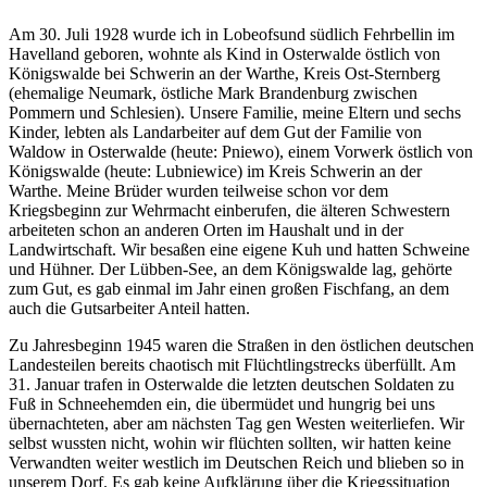
Am 30. Juli 1928 wurde ich in Lobeofsund südlich Fehrbellin im
Havelland geboren, wohnte als Kind in Osterwalde östlich von
Königswalde bei Schwerin an der Warthe, Kreis Ost-Sternberg
(ehemalige Neumark, östliche Mark Brandenburg zwischen
Pommern und Schlesien). Unsere Familie, meine Eltern und sechs
Kinder, lebten als Landarbeiter auf dem Gut der Familie von
Waldow in Osterwalde (heute: Pniewo), einem Vorwerk östlich von
Königswalde (heute: Lubniewice) im Kreis Schwerin an der
Warthe. Meine Brüder wurden teilweise schon vor dem
Kriegsbeginn zur Wehrmacht einberufen, die älteren Schwestern
arbeiteten schon an anderen Orten im Haushalt und in der
Landwirtschaft. Wir besaßen eine eigene Kuh und hatten Schweine
und Hühner. Der Lübben-See, an dem Königswalde lag, gehörte
zum Gut, es gab einmal im Jahr einen großen Fischfang, an dem
auch die Gutsarbeiter Anteil hatten.
Zu Jahresbeginn 1945 waren die Straßen in den östlichen deutschen
Landesteilen bereits chaotisch mit Flüchtlingstrecks überfüllt. Am
31. Januar trafen in Osterwalde die letzten deutschen Soldaten zu
Fuß in Schneehemden ein, die übermüdet und hungrig bei uns
übernachteten, aber am nächsten Tag gen Westen weiterliefen. Wir
selbst wussten nicht, wohin wir flüchten sollten, wir hatten keine
Verwandten weiter westlich im Deutschen Reich und blieben so in
unserem Dorf. Es gab keine Aufklärung über die Kriegssituation