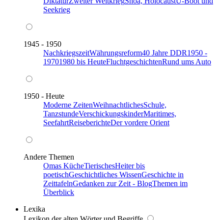
Diktatur
Zweiter Weltkrieg
Shoa, Holocaust
U-Boot und
Seekrieg
1945 - 1950
Nachkriegszeit
Währungsreform
40 Jahre DDR
1950 -
1970
1980 bis Heute
Fluchtgeschichten
Rund ums Auto
1950 - Heute
Moderne Zeiten
Weihnachtliches
Schule,
Tanzstunde
Verschickungskinder
Maritimes,
Seefahrt
Reiseberichte
Der vordere Orient
Andere Themen
Omas Küche
Tierisches
Heiter bis
poetisch
Geschichtliches Wissen
Geschichte in
Zeittafeln
Gedanken zur Zeit - Blog
Themen im
Überblick
Lexika
Lexikon der alten Wörter und Begriffe