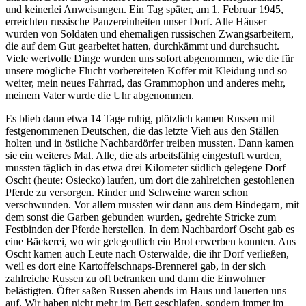
und keinerlei Anweisungen. Ein Tag später, am 1. Februar 1945,
erreichten russische Panzereinheiten unser Dorf. Alle Häuser
wurden von Soldaten und ehemaligen russischen Zwangsarbeitern,
die auf dem Gut gearbeitet hatten, durchkämmt und durchsucht.
Viele wertvolle Dinge wurden uns sofort abgenommen, wie die für
unsere mögliche Flucht vorbereiteten Koffer mit Kleidung und so
weiter, mein neues Fahrrad, das Grammophon und anderes mehr,
meinem Vater wurde die Uhr abgenommen.
Es blieb dann etwa 14 Tage ruhig, plötzlich kamen Russen mit
festgenommenen Deutschen, die das letzte Vieh aus den Ställen
holten und in östliche Nachbardörfer treiben mussten. Dann kamen
sie ein weiteres Mal. Alle, die als arbeitsfähig eingestuft wurden,
mussten täglich in das etwa drei Kilometer südlich gelegene Dorf
Oscht (heute: Osiecko) laufen, um dort die zahlreichen gestohlenen
Pferde zu versorgen. Rinder und Schweine waren schon
verschwunden. Vor allem mussten wir dann aus dem Bindegarn, mit
dem sonst die Garben gebunden wurden, gedrehte Stricke zum
Festbinden der Pferde herstellen. In dem Nachbardorf Oscht gab es
eine Bäckerei, wo wir gelegentlich ein Brot erwerben konnten. Aus
Oscht kamen auch Leute nach Osterwalde, die ihr Dorf verließen,
weil es dort eine Kartoffelschnaps-Brennerei gab, in der sich
zahlreiche Russen zu oft betranken und dann die Einwohner
belästigten. Öfter saßen Russen abends im Haus und lauerten uns
auf. Wir haben nicht mehr im Bett geschlafen, sondern immer im