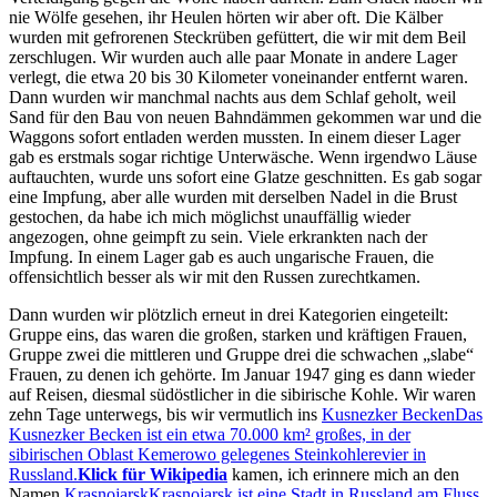
nie Wölfe gesehen, ihr Heulen hörten wir aber oft. Die Kälber
wurden mit gefrorenen Steckrüben gefüttert, die wir mit dem Beil
zerschlugen. Wir wurden auch alle paar Monate in andere Lager
verlegt, die etwa 20 bis 30 Kilometer voneinander entfernt waren.
Dann wurden wir manchmal nachts aus dem Schlaf geholt, weil
Sand für den Bau von neuen Bahndämmen gekommen war und die
Waggons sofort entladen werden mussten. In einem dieser Lager
gab es erstmals sogar richtige Unterwäsche. Wenn irgendwo Läuse
auftauchten, wurde uns sofort eine Glatze geschnitten. Es gab sogar
eine Impfung, aber alle wurden mit derselben Nadel in die Brust
gestochen, da habe ich mich möglichst unauffällig wieder
angezogen, ohne geimpft zu sein. Viele erkrankten nach der
Impfung. In einem Lager gab es auch ungarische Frauen, die
offensichtlich besser als wir mit den Russen zurechtkamen.
Dann wurden wir plötzlich erneut in drei Kategorien eingeteilt:
Gruppe eins, das waren die großen, starken und kräftigen Frauen,
Gruppe zwei die mittleren und Gruppe drei die schwachen
slabe
Frauen, zu denen ich gehörte. Im Januar 1947 ging es dann wieder
auf Reisen, diesmal südöstlicher in die sibirische Kohle. Wir waren
zehn Tage unterwegs, bis wir vermutlich ins
Kusnezker Becken
Das
Kusnezker Becken ist ein etwa 70.000 km² großes, in der
sibirischen Oblast Kemerowo gelegenes Steinkohlerevier in
Russland.
Klick für Wikipedia
kamen, ich erinnere mich an den
Namen
Krasnojarsk
Krasnojarsk ist eine Stadt in Russland am Fluss