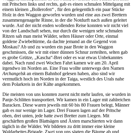
mit Pritschen links und rechts, gab es einen schmalen Mittelgang mit
einem kleinen
Bollerofen
, für den gelegentlich ein paar Stücke
Holz in den Waggon geworfen wurden und eine aus zwei Brettern
zusammengenagelte Rinne, in der die Notdurft nach außen geleitet
wurde. Auf der nicht enden wollenden Reise konnten wir nicht viel
von der Landschaft sehen, nur durch die wenigen sehr schmalen
Ritzen sah man meist Wälder, selten Häuser oder Orte, einmal
goldene Zwiebeltürme, da dachte jemand an die Gegend von
Moskau? Ab und zu wurden ein paar Brote in den Waggon
geschmissen, die wir mit einer dünnen Schnur zerteilten, selten gab
es grobe Grütze,
Kascha
-Brei oder es war etwas Unbekanntes
dabei. Nach rund zwei Wochen Fahrt kamen wir am 20. April
irgendwo im Norden an. Eine Frau wollte unterwegs den Namen
Archangelsk
an einem Bahnhof gelesen haben, also sind wir
vermutlich hoch im Norden in der Taiga, westlich des Urals nahe
dem Polarkreis in der Kälte angekommen.
Die meisten von uns konnten zuerst nicht mehr laufen, sie wurden in
Panje-Schlitten transportiert. Wir kamen in ein Lager mit zahlreichen
Baracken. Diese waren jeweils mit 60 bis 80 Frauen belegt, Männer
gab es nur wenige im Lager. Drei Frauen lagen auf der Pritsche
oben, drei unten, jede hatte zwei Bretter zum Liegen. Mit
geschärften großen Blattsägen und Äxten marschierten wir dann
täglich in die Wälder. Wir bildeten zu dritt immer eine kleine
Waldarbeiter-Brigade. Zwei von uns sägten die Bäume ab und