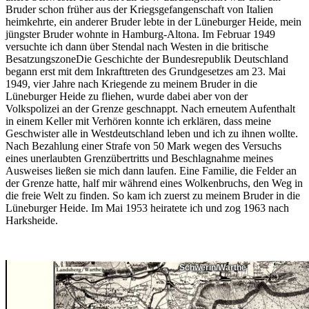
Bruder schon früher aus der Kriegsgefangenschaft von Italien
heimkehrte, ein anderer Bruder lebte in der Lüneburger Heide, mein
jüngster Bruder wohnte in Hamburg-Altona. Im Februar 1949
versuchte ich dann über Stendal nach Westen in die
britische
Besatzungszone
Die Geschichte der Bundesrepublik Deutschland
begann erst mit dem Inkrafttreten des Grundgesetzes am 23. Mai
1949, vier Jahre nach Kriegende
zu meinem Bruder in die
Lüneburger Heide zu fliehen, wurde dabei aber von der
Volkspolizei an der Grenze geschnappt. Nach erneutem Aufenthalt
in einem Keller mit Verhören konnte ich erklären, dass meine
Geschwister alle in Westdeutschland leben und ich zu ihnen wollte.
Nach Bezahlung einer Strafe von 50 Mark wegen des Versuchs
eines unerlaubten Grenzübertritts und Beschlagnahme meines
Ausweises ließen sie mich dann laufen. Eine Familie, die Felder an
der Grenze hatte, half mir während eines Wolkenbruchs, den Weg in
die freie Welt zu finden. So kam ich zuerst zu meinem Bruder in die
Lüneburger Heide. Im Mai 1953 heiratete ich und zog 1963 nach
Harksheide.
Schwerin/Warthe