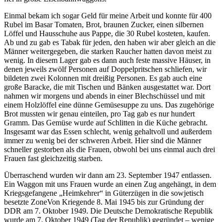
Einmal bekam ich sogar Geld für meine Arbeit und konnte für 400
Rubel im Basar Tomaten, Brot, braunen Zucker, einen silbernen
Löffel und Hausschuhe aus Pappe, die 30 Rubel kosteten, kaufen.
Ab und zu gab es Tabak für jeden, den haben wir aber gleich an die
Männer weitergegeben, die starken Raucher hatten davon meist zu
wenig. In diesem Lager gab es dann auch feste massive Häuser, in
denen jeweils zwölf Personen auf Doppelpritschen schliefen, wir
bildeten zwei Kolonnen mit dreißig Personen. Es gab auch eine
große Baracke, die mit Tischen und Bänken ausgestattet war. Dort
nahmen wir morgens und abends in einer Blechschüssel und mit
einem Holzlöffel eine dünne Gemüsesuppe zu uns. Das zugehörige
Brot mussten wir genau einteilen, pro Tag gab es nur
hundert
Gramm. Das Gemüse wurde auf Schlitten in die Küche gebracht.
Insgesamt war das Essen schlecht, wenig gehaltvoll und außerdem
immer zu wenig bei der schweren Arbeit. Hier sind die Männer
schneller gestorben als die Frauen, obwohl bei uns einmal auch drei
Frauen fast gleichzeitig starben.
Überraschend wurden wir dann am 23. September 1947 entlassen.
Ein Waggon mit uns Frauen wurde an einen Zug angehängt, in dem
Kriegsgefangene
Heimkehrer
in Güterzügen in die
sowjetisch
besetzte Zone
Von Kriegende 8. Mai 1945 bis zur Gründung der
DDR am 7. Oktober 1949. Die Deutsche Demokratische Republik
wurde am 7. Oktober 1949 (Tag der Republik) gegründet – wenige