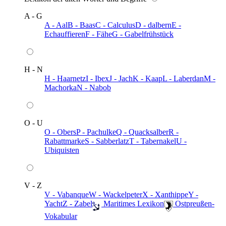
A - G
A - Aal
B - Baas
C - Calculus
D - dalbern
E -
Echauffieren
F - Fähe
G - Gabelfrühstück
H - N
H - Haarnetz
I - Ibex
J - Jach
K - Kaap
L - Laberdan
M -
Machorka
N - Nabob
O - U
O - Obers
P - Pachulke
Q - Quacksalber
R -
Rabattmarke
S - Sabberlatz
T - Tabernakel
U -
Ubiquisten
V - Z
V - Vabanque
W - Wackelpeter
X - Xanthippe
Y -
Yacht
Z - Zabel
️ Maritimes Lexikon
️ Ostpreußen-
Vokabular