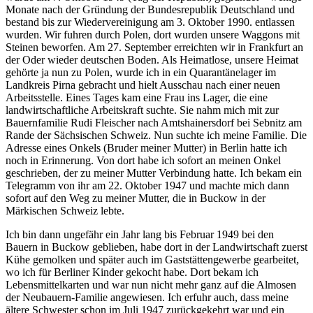
Monate nach der Gründung der Bundesrepublik Deutschland und
bestand bis zur Wiedervereinigung am 3. Oktober 1990.
entlassen
wurden. Wir fuhren durch Polen, dort wurden unsere Waggons mit
Steinen beworfen. Am 27. September erreichten wir in Frankfurt an
der Oder wieder deutschen Boden. Als Heimatlose, unsere Heimat
gehörte ja nun zu Polen, wurde ich in ein Quarantänelager im
Landkreis Pirna gebracht und hielt Ausschau nach einer neuen
Arbeitsstelle. Eines Tages kam eine Frau ins Lager, die eine
landwirtschaftliche Arbeitskraft suchte. Sie nahm mich mit zur
Bauernfamilie Rudi Fleischer nach Amtshainersdorf bei Sebnitz am
Rande der Sächsischen Schweiz. Nun suchte ich meine Familie. Die
Adresse eines Onkels (Bruder meiner Mutter) in Berlin hatte ich
noch in Erinnerung. Von dort habe ich sofort an meinen Onkel
geschrieben, der zu meiner Mutter Verbindung hatte. Ich bekam ein
Telegramm von ihr am 22. Oktober 1947 und machte mich dann
sofort auf den Weg zu meiner Mutter, die in Buckow in der
Märkischen Schweiz lebte.
Ich bin dann ungefähr ein Jahr lang bis Februar 1949 bei den
Bauern in Buckow geblieben, habe dort in der Landwirtschaft zuerst
Kühe gemolken und später auch im Gaststättengewerbe gearbeitet,
wo ich für Berliner Kinder gekocht habe. Dort bekam ich
Lebensmittelkarten und war nun nicht mehr ganz auf die Almosen
der Neubauern-Familie angewiesen. Ich erfuhr auch, dass meine
ältere Schwester schon im Juli 1947 zurückgekehrt war und ein