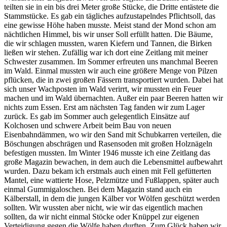
teilten sie in ein bis drei Meter große Stücke, die Dritte entästete die
Stammstücke. Es gab ein tägliches aufzustapelndes Pflichtsoll, das
eine gewisse Höhe haben musste. Meist stand der Mond schon am
nächtlichen Himmel, bis wir unser Soll erfüllt hatten. Die Bäume,
die wir schlagen mussten, waren Kiefern und Tannen, die Birken
ließen wir stehen. Zufällig war ich dort eine Zeitlang mit meiner
Schwester zusammen. Im Sommer erfreuten uns manchmal Beeren
im Wald. Einmal mussten wir auch eine größere Menge von Pilzen
pflücken, die in zwei großen Fässern transportiert wurden. Dabei hat
sich unser Wachposten im Wald verirrt, wir mussten ein Feuer
machen und im Wald übernachten. Außer ein paar Beeren hatten wir
nichts zum Essen. Erst am nächsten Tag fanden wir zum Lager
zurück. Es gab im Sommer auch gelegentlich Einsätze auf
Kolchosen und schwere Arbeit beim Bau von neuen
Eisenbahndämmen, wo wir den Sand mit Schubkarren verteilen, die
Böschungen abschrägen und Rasensoden mit großen Holznägeln
befestigen mussten. Im Winter 1946 musste ich eine Zeitlang das
große Magazin bewachen, in dem auch die Lebensmittel aufbewahrt
wurden. Dazu bekam ich erstmals auch einen mit Fell gefütterten
Mantel, eine wattierte Hose, Pelzmütze und Fußlappen, später auch
einmal Gummigaloschen. Bei dem Magazin stand auch ein
Kälberstall, in dem die jungen Kälber vor Wölfen geschützt werden
sollten. Wir wussten aber nicht, wie wir das eigentlich machen
sollten, da wir nicht einmal Stöcke oder Knüppel zur eigenen
Verteidigung gegen die Wölfe haben durften. Zum Glück haben wir