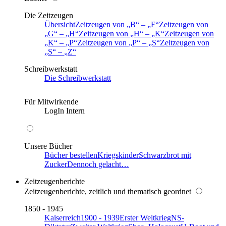
Die Zeitzeugen
Übersicht
Zeitzeugen von
B
–
F
Zeitzeugen von
G
–
H
Zeitzeugen von
H
–
K
Zeitzeugen von
K
–
P
Zeitzeugen von
P
–
S
Zeitzeugen von
S
–
Z
Schreibwerkstatt
Die Schreibwerkstatt
Für Mitwirkende
LogIn Intern
Unsere Bücher
Bücher bestellen
Kriegskinder
Schwarzbrot mit
Zucker
Dennoch gelacht…
Zeitzeugenberichte
Zeitzeugenberichte, zeitlich und thematisch geordnet
1850 - 1945
Kaiserreich
1900 - 1939
Erster Weltkrieg
NS-