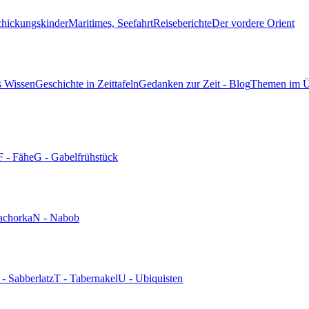
chickungskinder
Maritimes, Seefahrt
Reiseberichte
Der vordere Orient
s Wissen
Geschichte in Zeittafeln
Gedanken zur Zeit - Blog
Themen im Ü
F - Fähe
G - Gabelfrühstück
achorka
N - Nabob
 - Sabberlatz
T - Tabernakel
U - Ubiquisten