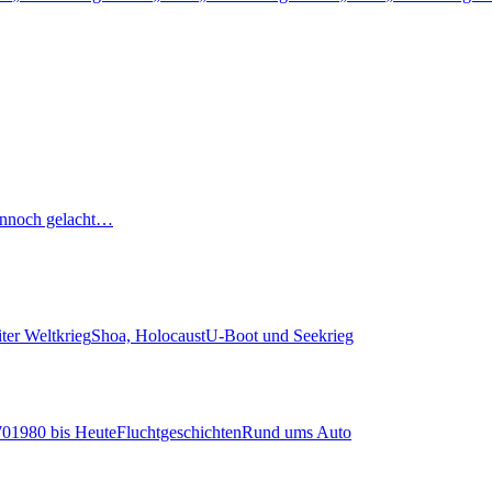
nnoch gelacht…
ter Weltkrieg
Shoa, Holocaust
U-Boot und Seekrieg
70
1980 bis Heute
Fluchtgeschichten
Rund ums Auto