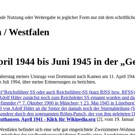
e Nutzung oder Weitergabe in jeglicher Form nur mit dem schriftlich
 / Westfalen
ril 1944 bis Juni 1945 in der
Ge
te Jahrestag meines Umzugs von Dortmund nach Kamen am 11. April 194
m Juli 1994, über meine Erinnerungen zu berichten.
ei
Reichsführer SS oder auch Reichsführer-SS (kurz RfSS bzw. RFSS) w
dolf Hitler zunächst noch zum Reichsleiter SS ernannt worden und dami
 Himmler (* 7. Oktober 1900 in München; † 23. Mai 1945 in Lüneburg)
 von Adolf Hitler an die Spitze der damals noch der Sturmabteilung (SA
besondere durch den sogenannten Röhm-Putsch, der von ihm geleiteten O
thausen, April 1941 - Klick für Wikipedia.org
[2]
, vom 19. Januar
Westfalen befindet sich eine sehr gut eingerichtete Zweizimmer-Wohnung
 möglichst der totalbombengeschädigten Familie eines Angehörigen de