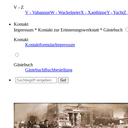
V - Z
V - Vabanque
W - Wackelpeter
X - Xanthippe
Y - Yacht
Z 
Kontakt
Impressum * Kontakt zur Erinnerungswerkstatt * Gästebuch
Kontakt
Kontaktformular
Impressum
Gästebuch
Gästebuch
Buchbestellung