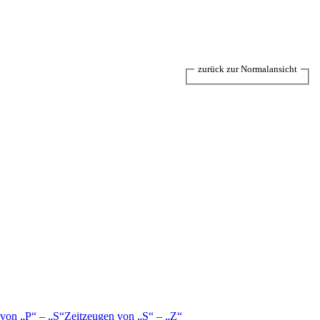
zurück zur Normalansicht
 von
P
–
S
Zeitzeugen von
S
–
Z