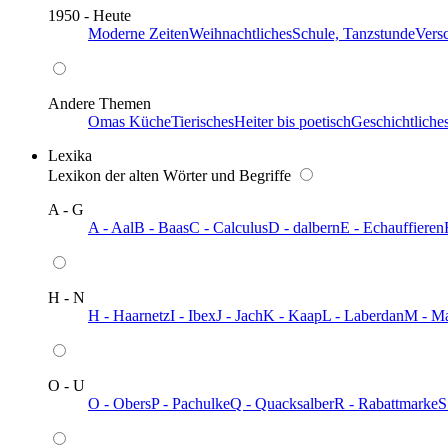
1950 - Heute
Moderne Zeiten
Weihnachtliches
Schule, Tanzstunde
Vers
Andere Themen
Omas Küche
Tierisches
Heiter bis poetisch
Geschichtliche
Lexika
Lexikon der alten Wörter und Begriffe
A - G
A - Aal
B - Baas
C - Calculus
D - dalbern
E - Echauffieren
H - N
H - Haarnetz
I - Ibex
J - Jach
K - Kaap
L - Laberdan
M - M
O - U
O - Obers
P - Pachulke
Q - Quacksalber
R - Rabattmarke
S