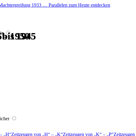
er Machtergreifung 1933 … Parallelen zum Heute entdecken
ie
 bis 1945
 bis 1945
 bis 1945
 bis 1945
 - 1950
 - 1950
ücher
–
H
Zeitzeugen von
H
–
K
Zeitzeugen von
K
–
P
Zeitzeugen