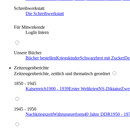
Schreibwerkstatt
Die Schreibwerkstatt
Für Mitwirkende
LogIn Intern
Unsere Bücher
Bücher bestellen
Kriegskinder
Schwarzbrot mit Zucker
De
Zeitzeugenberichte
Zeitzeugenberichte, zeitlich und thematisch geordnet
1850 - 1945
Kaiserreich
1900 - 1939
Erster Weltkrieg
NS-Diktatur
Zwei
1945 - 1950
Nachkriegszeit
Währungsreform
40 Jahre DDR
1950 - 19