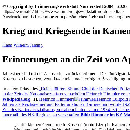
© Copyright by Erinnerungswerkstatt Norderstedt 2004 - 2026
https://ewnor.de / https://www.erinnerungswerkstatt-norderstedt.de
Ausdruck nur als Leseprobe zum persönlichen Gebrauch, weitergehend
Krieg und Kriegsende in Kamen
Hans-Wilhelm Jarsing
Erinnerungen an die Zeit von Ap
Jahrestage sind oft der Anlass sich zurückzuerinnern. Der fünfzigs
Kaserne zu besuchen, veranlasste mich nach erfolgter Besichtigung i
In einem Erlass des
Reichsführers SS und Chef der Deutschen Poliz
in der Zeit des Nationalsozialismus, nachdem Heinrich Himmler von A
Wikipedia.org
[1]
,
Heinrich Himmlers
Heinrich Luitpold
Jahren als Reichsredner und Parteifunktionär Karriere und wurde 1929
Zeit des Nationalsozialismus, vor allem in den Jahren 1934–36, ins
innerhalb des NS-Regimes zu verschaffen.
Bild: Himmler im KZ Mau
In der kleinen Gendarmerie Kaserne (motorisiert) in Kamen / 
Monaten und auch künftig nicht genutzt wird. Die Wohnung ist