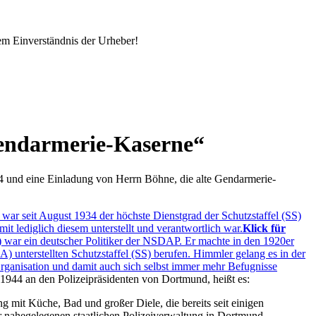
em Einverständnis der Urheber!
ndarmerie-Kaserne
4 und eine Einladung von Herrn Böhne, die alte Gendarmerie-
ar seit August 1934 der höchste Dienstgrad der Schutzstaffel (SS)
t lediglich diesem unterstellt und verantwortlich war.
Klick für
 war ein deutscher Politiker der NSDAP. Er machte in den 1920er
) unterstellten Schutzstaffel (SS) berufen. Himmler gelang es in der
rganisation und damit auch sich selbst immer mehr Befugnisse
 1944 an den Polizeipräsidenten von Dortmund, heißt es:
 mit Küche, Bad und großer Diele, die bereits seit einigen
r nahegelegenen staatlichen Polizeiverwaltung in Dortmund