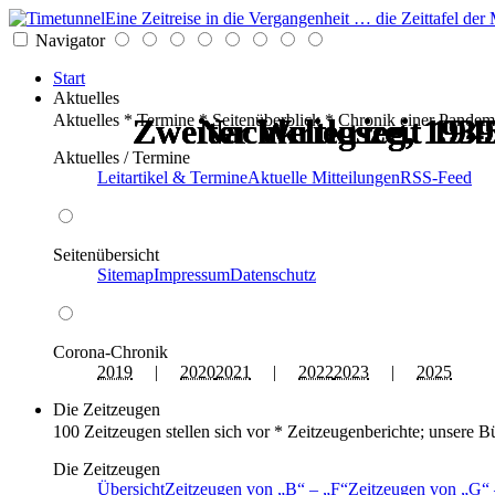
Eine Zeitreise in die Vergangenheit … die Zeittafel d
Navigator
Start
Aktuelles
Aktuelles * Termine * Seitenüberblick * Chronik einer Pandem
Zweiter Weltkrieg, 1939
Zweiter Weltkrieg, 1939
Zweiter Weltkrieg, 1939
Zweiter Weltkrieg, 1939
Nachkriegszeit 1945
Nachkriegszeit 1945
Aktuelles / Termine
Leitartikel & Termine
Aktuelle Mitteilungen
RSS-Feed
Seitenübersicht
Sitemap
Impressum
Datenschutz
Corona-Chronik
2019
|
2020
2021
|
2022
2023
|
2025
Die Zeitzeugen
100 Zeitzeugen stellen sich vor * Zeitzeugenberichte; unsere B
Die Zeitzeugen
Übersicht
Zeitzeugen von
B
–
F
Zeitzeugen von
G