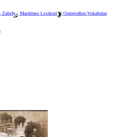
- Zabel
️ Maritimes Lexikon
️ Ostpreußen-Vokabular